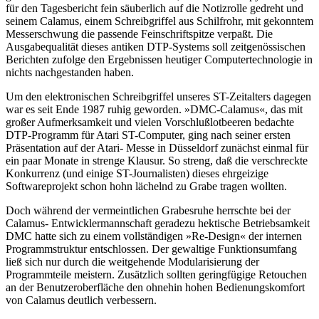
für den Tagesbericht fein säuberlich auf die Notizrolle gedreht und
seinem Calamus, einem Schreibgriffel aus Schilfrohr, mit gekonntem
Messerschwung die passende Feinschriftspitze verpaßt. Die
Ausgabequalität dieses antiken DTP-Systems soll zeitgenössischen
Berichten zufolge den Ergebnissen heutiger Computertechnologie in
nichts nachgestanden haben.
Um den elektronischen Schreibgriffel unseres ST-Zeitalters dagegen
war es seit Ende 1987 ruhig geworden. »DMC-Calamus«, das mit
großer Aufmerksamkeit und vielen Vorschlußlotbeeren bedachte
DTP-Programm für Atari ST-Computer, ging nach seiner ersten
Präsentation auf der Atari- Messe in Düsseldorf zunächst einmal für
ein paar Monate in strenge Klausur. So streng, daß die verschreckte
Konkurrenz (und einige ST-Journalisten) dieses ehrgeizige
Softwareprojekt schon hohn lächelnd zu Grabe tragen wollten.
Doch während der vermeintlichen Grabesruhe herrschte bei der
Calamus- Entwicklermannschaft geradezu hektische Betriebsamkeit
DMC hatte sich zu einem vollständigen »Re-Design« der internen
Programmstruktur entschlossen. Der gewaltige Funktionsumfang
ließ sich nur durch die weitgehende Modularisierung der
Programmteile meistern. Zusätzlich sollten geringfügige Retouchen
an der Benutzeroberfläche den ohnehin hohen Bedienungskomfort
von Calamus deutlich verbessern.