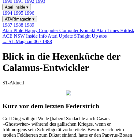
1990
1991
1992
1993
Atari Inside
▾
1994
1995
1996
ATARImagazin
▾
1987
1988
1989
Atari Phile
Happy Computer
Computer Kontakt
Atari Times
Hitdisk
ACE NSW Inside Info
Atari Update
STraight Up
atos
← ST-Magazin 06 / 1988
Blick in die Hexenküche der
Calamus-Entwickler
ST-Aktuell
Kurz vor dem letzten Federstrich
Gut Ding will gut Weile [haben! So dachte auch Casars
»Ghostwriter« während des gallischen Krieges, wenn er
frühmorgens sein Schreibgerät vorbereitete. Bevor er sich beim
großen Feldherren zum Diktat einfand, hatte er den Papyrus-Bogen