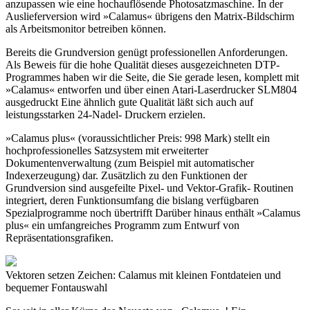
anzupassen wie eine hochauflösende Photosatzmaschine. In der
Auslieferversion wird »Calamus« übrigens den Matrix-Bildschirm
als Arbeitsmonitor betreiben können.
Bereits die Grundversion genügt professionellen Anforderungen.
Als Beweis für die hohe Qualität dieses ausgezeichneten DTP-
Programmes haben wir die Seite, die Sie gerade lesen, komplett mit
»Calamus« entworfen und über einen Atari-Laserdrucker SLM804
ausgedruckt Eine ähnlich gute Qualität läßt sich auch auf
leistungsstarken 24-Nadel- Druckern erzielen.
»Calamus plus« (voraussichtlicher Preis: 998 Mark) stellt ein
hochprofessionelles Satzsystem mit erweiterter
Dokumentenverwaltung (zum Beispiel mit automatischer
Indexerzeugung) dar. Zusätzlich zu den Funktionen der
Grundversion sind ausgefeilte Pixel- und Vektor-Grafik- Routinen
integriert, deren Funktionsumfang die bislang verfügbaren
Spezialprogramme noch übertrifft Darüber hinaus enthält »Calamus
plus« ein umfangreiches Programm zum Entwurf von
Repräsentationsgrafiken.
Vektoren setzen Zeichen: Calamus mit kleinen Fontdateien und
bequemer Fontauswahl