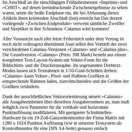
Im Anschluß an die einschlägigen Frühjahrsmessen »Imprinta« und
»CeBIT«, auf denen beeindruckende Zwischenergebnisse zu sehen
waren, setzte die heiße Endphase ein, die bei Abfassung dieses
Artikels ihren krönenden Abschluß (fast) erreicht hat Das derzeit
vorliegende »Zwischen-Endprodukt« verweist sämtliche Zweifler
und Skeptiker in ihre Schranken: Calamus wird kommen!
Aller Vorausicht nach (der letzte Federstrich unter dem Vertrag ist
noch nicht vollzogen) übernimmt Atari selbst den Vertrieb der zwei
verschiedenen Calamus-Versionen »Calamus« und »Calamus plus«.
Die Grundversion »Calamus« (Preis: 398 Mark) besteht aus einem
kompletten Text-Layout-System mit Vektor-Fonts für die
Bildschirm- und die Druckerausgabe. Im sogenannten Drehtext-
Modus lassen sich Textrahmen in 1/10-Grad-Schritten drehen.
»Calamus« kann Vektor-, Pixel- und Halbton-Grafiken in
entsprechende Rahmen laden, zurechtschneiden und die Größen der
Grafiken verändern.
Dank der ausschließlichen Vektororientierung steuert »Calamus«
alle Ausgabeeinheiten über dieselben Ausgaberoutinen an, man muß
lediglich zwei Parameter für die vertikale und horizontale
Punktauflösung modifizieren. Mit geeigneter Schnittstellen-
Hardware ist ein 19-Zoll-Ganzseitenmonitor der Firma Matrix mit
1280 x 1024 Punkten Auflösung (wie in unserem Testsystem als
Kontrollmonitor für eine DIN A4-Seite) genauso einfach