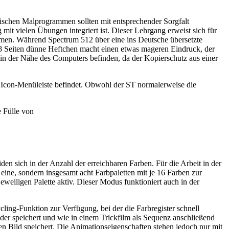
ischen Malprogrammen sollten mit entsprechender Sorgfalt
mit vielen Übungen integriert ist. Dieser Lehrgang erweist sich für
oblemen. Während Spectrum 512 über eine ins Deutsche übersetzte
8 Seiten dünne Heftchen macht einen etwas mageren Eindruck, der
er in der Nähe des Computers befinden, da der Kopierschutz aus einer
ge Icon-Menüleiste befindet. Obwohl der ST normalerweise die
e Fülle von
n sich in der Anzahl der erreichbaren Farben. Für die Arbeit in der
ne, sondern insgesamt acht Farbpaletten mit je 16 Farben zur
eweiligen Palette aktiv. Dieser Modus funktioniert auch in der
ling-Funktion zur Verfügung, bei der die Farbregister schnell
er speichert und wie in einem Trickfilm als Sequenz anschließend
n Bild speichert. Die Animationseigenschaften stehen jedoch nur mit