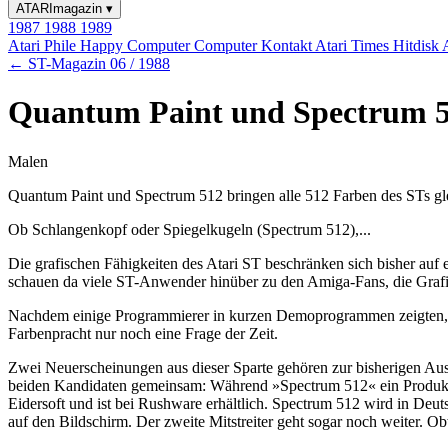
ATARImagazin
▾
1987
1988
1989
Atari Phile
Happy Computer
Computer Kontakt
Atari Times
Hitdisk
← ST-Magazin 06 / 1988
Quantum Paint und Spectrum 51
Malen
Quantum Paint und Spectrum 512 bringen alle 512 Farben des STs glei
Ob Schlangenkopf oder Spiegelkugeln (Spectrum 512),...
Die grafischen Fähigkeiten des Atari ST beschränken sich bisher auf e
schauen da viele ST-Anwender hinüber zu den Amiga-Fans, die Grafi
Nachdem einige Programmierer in kurzen Demoprogrammen zeigten, da
Farbenpracht nur noch eine Frage der Zeit.
Zwei Neuerscheinungen aus dieser Sparte gehören zur bisherigen Aus
beiden Kandidaten gemeinsam: Während »Spectrum 512« ein Produkt d
Eidersoft und ist bei Rushware erhältlich. Spectrum 512 wird in Deu
auf den Bildschirm. Der zweite Mitstreiter geht sogar noch weiter.