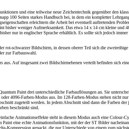
nktionen und eine teilweise neue Zeichentechnik gegenüber den klass
knapp 100 Seiten starkes Handbuch bei, in dem ein kompletter Lehrgang 
ungseigenschaften erleichtern die Arbeit bei eventuell auftretenden Pr
nt bisher weniger Aufmerksamkeit. Das etwa 14 x 14 cm kleine und 4
s bisher nur in englischer Sprache erhältlich. Es sollte sich jedoch imm
er rot-schwarzer Bildschirm, in dessen oberer Teil sich die zweireihi
der zur Farbauswahl.
s aus. Auf insgesamt zwei Bildschirmebenen verteilt befinden sich ein
ntum Paint drei unterschiedliche Farbauflösungen an. Sie unterscheide
oder 4096-Farben-Modus aus. Im 128-Farben-Modus stehen nicht nur ei
chnitt zugeteilt werden. In jedem Abschnitt sind dann die Farben der j
arben beschränkt sind.
einfache Animationseffekte steht in diesem Modus auch eine Colour-Cyc
Paint eine echte Animationsfunktion, mit der der ST Bilder nacheinand
Delta-Kompression gepackt, die nur Unterschiede von einem zum nächste