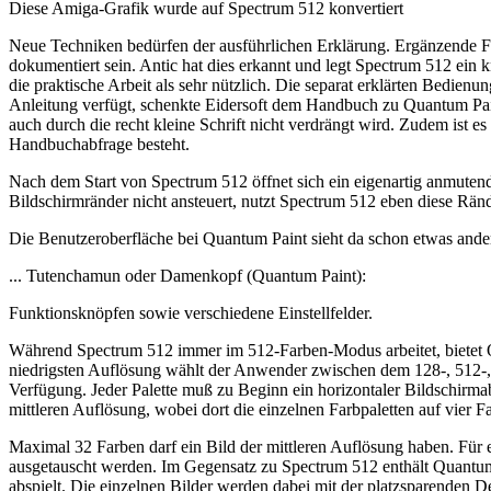
Diese Amiga-Grafik wurde auf Spectrum 512 konvertiert
Neue Techniken bedürfen der ausführlichen Erklärung. Ergänzende Fu
dokumentiert sein. Antic hat dies erkannt und legt Spectrum 512 ein 
die praktische Arbeit als sehr nützlich. Die separat erklärten Bedien
Anleitung verfügt, schenkte Eidersoft dem Handbuch zu Quantum Pai
auch durch die recht kleine Schrift nicht verdrängt wird. Zudem ist e
Handbuchabfrage besteht.
Nach dem Start von Spectrum 512 öffnet sich ein eigenartig anmutend
Bildschirmränder nicht ansteuert, nutzt Spectrum 512 eben diese Rän
Die Benutzeroberfläche bei Quantum Paint sieht da schon etwas ander
... Tutenchamun oder Damenkopf (Quantum Paint):
Funktionsknöpfen sowie verschiedene Einstellfelder.
Während Spectrum 512 immer im 512-Farben-Modus arbeitet, bietet Qua
niedrigsten Auflösung wählt der Anwender zwischen dem 128-, 512-, 
Verfügung. Jeder Palette muß zu Beginn ein horizontaler Bildschirmabs
mittleren Auflösung, wobei dort die einzelnen Farbpaletten auf vier F
Maximal 32 Farben darf ein Bild der mittleren Auflösung haben. Für 
ausgetauscht werden. Im Gegensatz zu Spectrum 512 enthält Quantum 
abspielt. Die einzelnen Bilder werden dabei mit der platzsparenden 