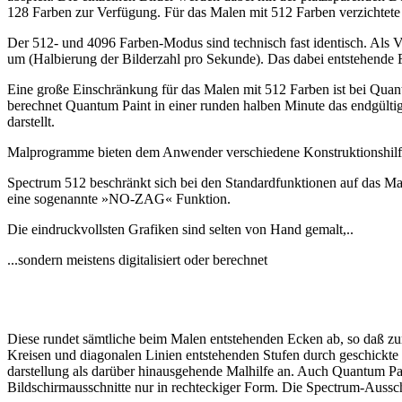
128 Farben zur Verfügung. Für das Malen mit 512 Farben verzichtete d
Der 512- und 4096 Farben-Modus sind technisch fast identisch. Als 
um (Halbierung der Bilderzahl pro Sekunde). Das dabei entstehende F
Eine große Einschränkung für das Malen mit 512 Farben ist bei Quan
berechnet Quantum Paint in einer runden halben Minute das endgültige
darstellt.
Malprogramme bieten dem Anwender verschiedene Konstruktionshilf
Spectrum 512 beschränkt sich bei den Standardfunktionen auf das Mal
eine sogenannte »NO-ZAG« Funktion.
Die eindruckvollsten Grafiken sind selten von Hand gemalt,..
...sondern meistens digitalisiert oder berechnet
Diese rundet sämtliche beim Malen entstehenden Ecken ab, so daß zum
Kreisen und diagonalen Linien entstehenden Stufen durch geschickte 
darstellung als darüber hinausgehende Malhilfe an. Auch Quantum Pa
Bildschirmausschnitte nur in rechteckiger Form. Die Spectrum-Ausschn