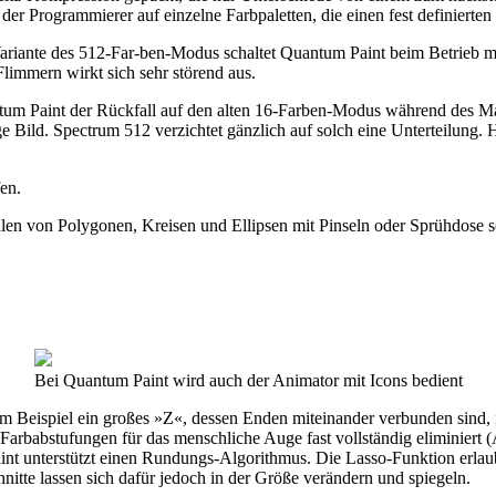
er Programmierer auf einzelne Farbpaletten, die einen fest definierte
Variante des 512-Far-ben-Modus schaltet Quantum Paint beim Betrieb m
limmern wirkt sich sehr störend aus.
tum Paint der Rückfall auf den alten 16-Farben-Modus während des Mal
 Bild. Spectrum 512 verzichtet gänzlich auf solch eine Unterteilung. Hi
en.
en von Polygonen, Kreisen und Ellipsen mit Pinseln oder Sprühdose so
Bei Quantum Paint wird auch der Animator mit Icons bedient
 Beispiel ein großes »Z«, dessen Enden miteinander verbunden sind, in
Farbabstufungen für das menschliche Auge fast vollständig eliminiert 
int unterstützt einen Rundungs-Algorithmus. Die Lasso-Funktion erlau
itte lassen sich dafür jedoch in der Größe verändern und spiegeln.