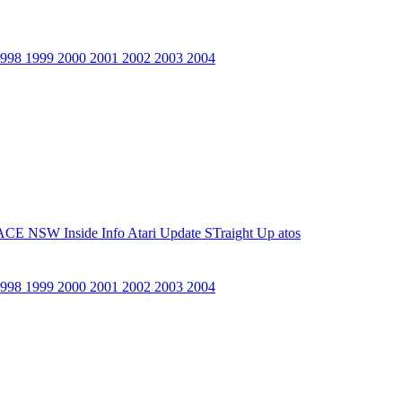
1998
1999
2000
2001
2002
2003
2004
ACE NSW Inside Info
Atari Update
STraight Up
atos
1998
1999
2000
2001
2002
2003
2004