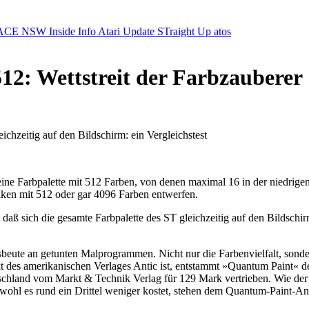
ACE NSW Inside Info
Atari Update
STraight Up
atos
2: Wettstreit der Farbzauberer
chzeitig auf den Bildschirm: ein Vergleichstest
ine Farbpalette mit 512 Farben, von denen maximal 16 in der niedrigen 
ken mit 512 oder gar 4096 Farben entwerfen.
ß sich die gesamte Farbpalette des ST gleichzeitig auf den Bildschi
beute an getunten Malprogrammen. Nicht nur die Farbenvielfalt, sond
es amerikanischen Verlages Antic ist, entstammt »Quantum Paint« der
tschland vom Markt & Technik Verlag für 129 Mark vertrieben. Wie der 
 Obwohl es rund ein Drittel weniger kostet, stehen dem Quantum-Paint