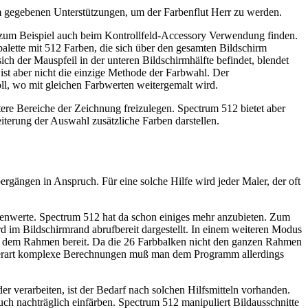
m gegebenen Unterstützungen, um der Farbenflut Herr zu werden.
ie zum Beispiel auch beim Kontrollfeld-Accessory Verwendung finden.
palette mit 512 Farben, die sich über den gesamten Bildschirm
ch der Mauspfeil in der unteren Bildschirmhälfte befindet, blendet
ist aber nicht die einzige Methode der Farbwahl. Der
ll, wo mit gleichen Farbwerten weitergemalt wird.
itere Bereiche der Zeichnung freizulegen. Spectrum 512 bietet aber
terung der Auswahl zusätzliche Farben darstellen.
rgängen in Anspruch. Für eine solche Hilfe wird jeder Maler, der oft
henwerte. Spectrum 512 hat da schon einiges mehr anzubieten. Zum
 im Bildschirmrand abrufbereit dargestellt. In einem weiteren Modus
auf dem Rahmen bereit. Da die 26 Farbbalken nicht den ganzen Rahmen
r derart komplexe Berechnungen muß man dem Programm allerdings
verarbeiten, ist der Bedarf nach solchen Hilfsmitteln vorhanden.
ch nachträglich einfärben. Spectrum 512 manipuliert Bildausschnitte