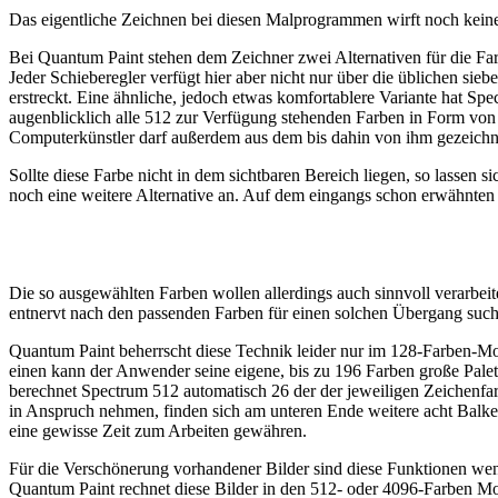
Das eigentliche Zeichnen bei diesen Malprogrammen wirft noch keine
Bei Quantum Paint stehen dem Zeichner zwei Alternativen für die Far
Jeder Schieberegler verfügt hier aber nicht nur über die üblichen si
erstreckt. Eine ähnliche, jedoch etwas komfortablere Variante hat Sp
augenblicklich alle 512 zur Verfügung stehenden Farben in Form von s
Computerkünstler darf außerdem aus dem bis dahin von ihm gezeichnet
Sollte diese Farbe nicht in dem sichtbaren Bereich liegen, so lassen 
noch eine weitere Alternative an. Auf dem eingangs schon erwähnten 
Die so ausgewählten Farben wollen allerdings auch sinnvoll verarbei
entnervt nach den passenden Farben für einen solchen Übergang sucht
Quantum Paint beherrscht diese Technik leider nur im 128-Farben-Mo
einen kann der Anwender seine eigene, bis zu 196 Farben große Pale
berechnet Spectrum 512 automatisch 26 der der jeweiligen Zeichenfa
in Anspruch nehmen, finden sich am unteren Ende weitere acht Balk
eine gewisse Zeit zum Arbeiten gewähren.
Für die Verschönerung vorhandener Bilder sind diese Funktionen wen
Quantum Paint rechnet diese Bilder in den 512- oder 4096-Farben Mo