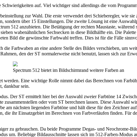
 Schwierigkeiten auf. Viel wichtiger sind allerdings die vom Program
beinstellung zur Wahl. Die erste verwendet drei Schieberegler, wie s
eben, sondern über 15 Einstellungen. Die zweite Lösung ist eine Auswahl
ectrum 512 anzubieten. Die Betätigung der rechten Maustaste, während si
ieben wabenähnlichen Sechsecken in diese Bildhälfte ein. Die Palette 
en Bild die gewünschte Farbwahl treffen. Dies ist für die Fälle sinnvo
sich die Farbwaben an eine andere Stelle des Bildes verschieben, um we
Rahmen, den der ST normalerweise nicht benutzt, lassen sich zur Erwei
Spectrum 512 bietet im Bildschirmrand weitere Farben an
tet werden. Eine wichtige Rolle nimmt dabei das Berechnen von Farbübe
, dankbar sein.
dus. Der ST ermittelt hier bei der Auswahl zweier Farbtöne 14 Zwisc
tte zusammenstellen oder vom ST berechnen lassen. Diese Auswahl wird
rbe am nächsten liegenden Farbtöne und hält diese für den Zeichner 
en, die ihr Einsatzgebiet im Berechnen von Farbverläufen finden. Fü
iger zu gebrauchen. Da beide Programme Degas- und Neochrome-Bilder 
dus um. Beliebige Bildausschnitte lassen sich im 512-Farben-Modus au