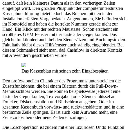
darauf, daß kein kleineres Datum als in den vorherigen Zeilen
eingetippt wird. Den größten Pluspunkt der computerunterstützten
Kassenbuchführung bietet jedoch das Buchen mit den in der
Installation erfaßten Vorgabedaten. Angenommen, Sie befinden sich
im Kontofeld und haben die korrekte Nummer gerade nicht zur
Hand. Ein Klick mit der rechten Maustaste: Schon erscheint ein
scrollbares GEM-Fenster mit der Liste aller Gegenkonten. Das
gleiche funktioniert auch bei den Steuersätzen und Buchungstexten.
Fakultativ bleibt dieses Hilfsfenster auch ständig eingeblendet. Bei
diesem Schmankerl sieht man, daß Cashflow in direktem Kontakt
mit Anwendern geschrieben wurde.
Das Kassenblatt mit seinen zehn Eingabespäten
Den professionellen Charakter des Programms unterstreichen die
Zusatzfunktionen, die bei einem Blättern durch die Pull-Down-
Menüs sichtbar werden. Sie können beispielsweise jederzeit eine
Liste der Gegenkonten, Textvorgaben oder Steuerschlüssel an
Drucker, Diskettenstation und Bildschirm ausgeben. Oder im
gesamten Kassenbuch vorwärts- und rückwärtsblättern und in eine
bestimmte Zeile springen. Es ist auch kein Aufwand mehr, eine
Zeile zu löschen oder neue Zeilen einzufügen.
Die Löschoperation ist zudem mit einer luxuriösen Undo-Funktion