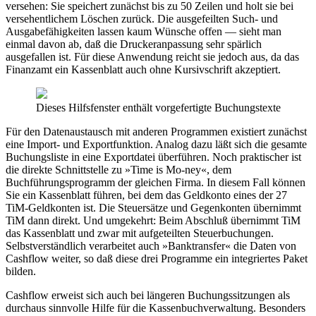
versehen: Sie speichert zunächst bis zu 50 Zeilen und holt sie bei
versehentlichem Löschen zurück. Die ausgefeilten Such- und
Ausgabefähigkeiten lassen kaum Wünsche offen — sieht man
einmal davon ab, daß die Druckeranpassung sehr spärlich
ausgefallen ist. Für diese Anwendung reicht sie jedoch aus, da das
Finanzamt ein Kassenblatt auch ohne Kursivschrift akzeptiert.
Dieses Hilfsfenster enthält vorgefertigte Buchungstexte
Für den Datenaustausch mit anderen Programmen existiert zunächst
eine Import- und Exportfunktion. Analog dazu läßt sich die gesamte
Buchungsliste in eine Exportdatei überführen. Noch praktischer ist
die direkte Schnittstelle zu »Time is Mo-ney«, dem
Buchführungsprogramm der gleichen Firma. In diesem Fall können
Sie ein Kassenblatt führen, bei dem das Geldkonto eines der 27
TiM-Geldkonten ist. Die Steuersätze und Gegenkonten übernimmt
TiM dann direkt. Und umgekehrt: Beim Abschluß übernimmt TiM
das Kassenblatt und zwar mit aufgeteilten Steuerbuchungen.
Selbstverständlich verarbeitet auch »Banktransfer« die Daten von
Cashflow weiter, so daß diese drei Programme ein integriertes Paket
bilden.
Cashflow erweist sich auch bei längeren Buchungssitzungen als
durchaus sinnvolle Hilfe für die Kassenbuchverwaltung. Besonders