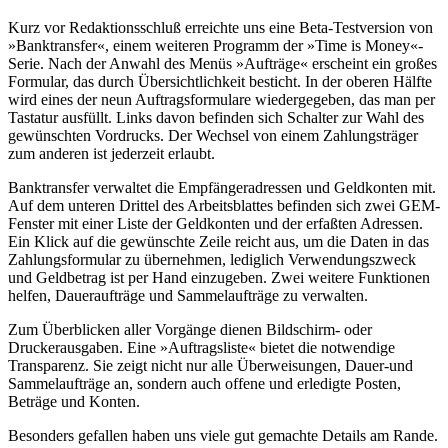
Kurz vor Redaktionsschluß erreichte uns eine Beta-Testversion von
»Banktransfer«, einem weiteren Programm der »Time is Money«-
Serie. Nach der Anwahl des Menüs »Aufträge« erscheint ein großes
Formular, das durch Übersichtlichkeit besticht. In der oberen Hälfte
wird eines der neun Auftragsformulare wiedergegeben, das man per
Tastatur ausfüllt. Links davon befinden sich Schalter zur Wahl des
gewünschten Vordrucks. Der Wechsel von einem Zahlungsträger
zum anderen ist jederzeit erlaubt.
Banktransfer verwaltet die Empfängeradressen und Geldkonten mit.
Auf dem unteren Drittel des Arbeitsblattes befinden sich zwei GEM-
Fenster mit einer Liste der Geldkonten und der erfaßten Adressen.
Ein Klick auf die gewünschte Zeile reicht aus, um die Daten in das
Zahlungsformular zu übernehmen, lediglich Verwendungszweck
und Geldbetrag ist per Hand einzugeben. Zwei weitere Funktionen
helfen, Daueraufträge und Sammelaufträge zu verwalten.
Zum Überblicken aller Vorgänge dienen Bildschirm- oder
Druckerausgaben. Eine »Auftragsliste« bietet die notwendige
Transparenz. Sie zeigt nicht nur alle Überweisungen, Dauer-und
Sammelaufträge an, sondern auch offene und erledigte Posten,
Beträge und Konten.
Besonders gefallen haben uns viele gut gemachte Details am Rande.