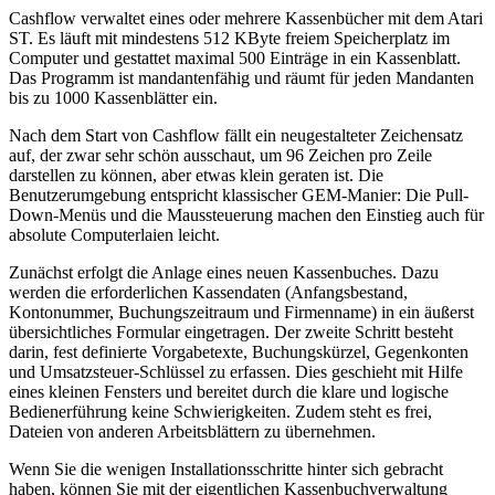
Cashflow verwaltet eines oder mehrere Kassenbücher mit dem Atari
ST. Es läuft mit mindestens 512 KByte freiem Speicherplatz im
Computer und gestattet maximal 500 Einträge in ein Kassenblatt.
Das Programm ist mandantenfähig und räumt für jeden Mandanten
bis zu 1000 Kassenblätter ein.
Nach dem Start von Cashflow fällt ein neugestalteter Zeichensatz
auf, der zwar sehr schön ausschaut, um 96 Zeichen pro Zeile
darstellen zu können, aber etwas klein geraten ist. Die
Benutzerumgebung entspricht klassischer GEM-Manier: Die Pull-
Down-Menüs und die Maussteuerung machen den Einstieg auch für
absolute Computerlaien leicht.
Zunächst erfolgt die Anlage eines neuen Kassenbuches. Dazu
werden die erforderlichen Kassendaten (Anfangsbestand,
Kontonummer, Buchungszeitraum und Firmenname) in ein äußerst
übersichtliches Formular eingetragen. Der zweite Schritt besteht
darin, fest definierte Vorgabetexte, Buchungskürzel, Gegenkonten
und Umsatzsteuer-Schlüssel zu erfassen. Dies geschieht mit Hilfe
eines kleinen Fensters und bereitet durch die klare und logische
Bedienerführung keine Schwierigkeiten. Zudem steht es frei,
Dateien von anderen Arbeitsblättern zu übernehmen.
Wenn Sie die wenigen Installationsschritte hinter sich gebracht
haben, können Sie mit der eigentlichen Kassenbuchverwaltung