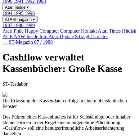
1990
1991
1992
1993
Atari Inside
▾
1994
1995
1996
ATARImagazin
▾
1987
1988
1989
Atari Phile
Happy Computer
Computer Kontakt
Atari Times
Hitdisk
ACE NSW Inside Info
Atari Update
STraight Up
atos
← ST-Magazin 07 / 1988
Cashflow verwaltet
Kassenbücher: Große Kasse
ST-Testlabor
Die Erfassung der Kassendaten erfolgt In einem übersichtlichen
Fenster
Das Führen eines Kassenbuches ist für Selbständige oder Inhaber
kleiner Firmen in der Regel eine unangenehme Pflichtübung.
»Cashflow« soll eine benutzerfreundliche Arbeitserleichterung
darstellen.