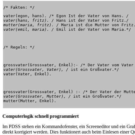
vater(egon, hans). /* Egon Ist der Vater von Hans. 
/

vater(hans, fritz). /
 Hans ist der Vater von Fritz.
/

mutter(maria, fritz). /
 Maria ist die Mutter von Fritz
vater(emil, maria). /
 Emil ist der Vater von Maria.*/
/* Regeln: */
grossvater(Grossvater, Enkel):- /* Der Vater vom Vater
vater(Grossvater, Vater), /
 ist ein Großvater.*/

vater(Vater, Enkel).
grossvater(Grossvater, Enkel) :- /* Der Vater der Mutt
vater(Grossvater, Mutter), /
 ist ein Großvater.*/

Computerlogik schnell programmiert
Im PDSS stehen ein Kommandofenster, ein Screeneditor und ein Grafik
direkt korrigiert werden. Dies funktionert auch beim Einlesen einer Q