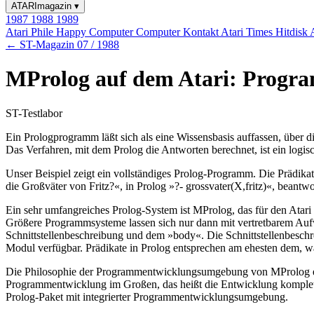
ATARImagazin
▾
1987
1988
1989
Atari Phile
Happy Computer
Computer Kontakt
Atari Times
Hitdisk
← ST-Magazin 07 / 1988
MProlog auf dem Atari: Progra
ST-Testlabor
Ein Prologprogramm läßt sich als eine Wissensbasis auffassen, über d
Das Verfahren, mit dem Prolog die Antworten berechnet, ist ein logis
Unser Beispiel zeigt ein vollständiges Prolog-Programm. Die Prädi
die Großväter von Fritz?«, in Prolog »?- grossvater(X,fritz)«, beantwo
Ein sehr umfangreiches Prolog-System ist MProlog, das für den Atari 
Größere Programmsysteme lassen sich nur dann mit vertretbarem Auf
Schnittstellenbeschreibung und dem »body«. Die Schnittstellenbeschrei
Modul verfügbar. Prädikate in Prolog entsprechen am ehesten dem, wa
Die Philosophie der Programmentwicklungsumgebung von MProlog ents
Programmentwicklung im Großen, das heißt die Entwicklung komplett
Prolog-Paket mit integrierter Programmentwicklungsumgebung.