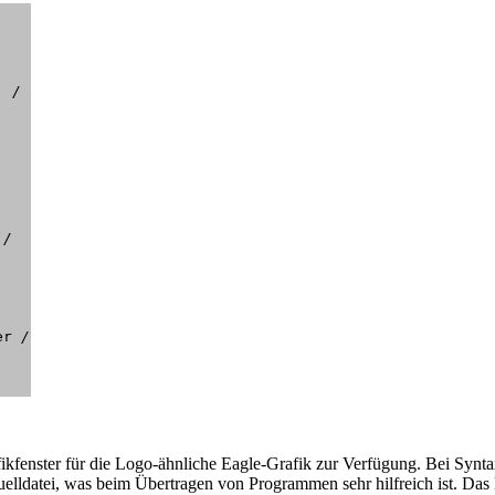
. 
/

 
/

er 
/

fenster für die Logo-ähnliche Eagle-Grafik zur Verfügung. Bei Syntax
uelldatei, was beim Übertragen von Programmen sehr hilfreich ist. Das K