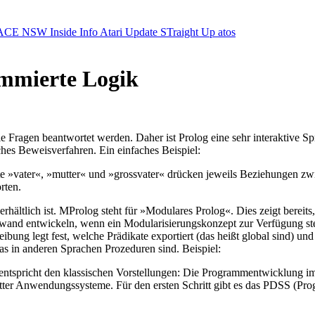
ACE NSW Inside Info
Atari Update
STraight Up
atos
mmierte Logik
ie Fragen beantwortet werden. Daher ist Prolog eine sehr interaktive S
ches Beweisverfahren. Ein einfaches Beispiel:
kate »vater«, »mutter« und »grossvater« drücken jeweils Beziehungen 
rten.
erhältlich ist. MProlog steht für »Modulares Prolog«. Dies zeigt berei
wand entwickeln, wenn ein Modularisierungskonzept zur Verfügung ste
bung legt fest, welche Prädikate exportiert (das heißt global sind) und
s in anderen Sprachen Prozeduren sind. Beispiel:
pricht den klassischen Vorstellungen: Die Programmentwicklung im k
er Anwendungssysteme. Für den ersten Schritt gibt es das PDSS (Pro