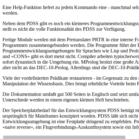
Eine Help-Funktion liefert zu jedem Kommando eine - manchmal sehr 
werden.
Neben dem PDSS gibt es noch ein kleineres Programmentwicklungssys
stellt es nicht die volle Funktionalität des PDSS zur Verfügung.
Fertige Module werden mit dem Pretranslater PRTR in eine intern
Programmen zusammengebunden werden. Die Programme führt der Interp
Programmentwicklungsumgebungen für Sprachen wie Lisp und Prolog
und »CONS« gibt es dort meist nicht. Compiler arbeiten typischerwe
sofort dynamisch in die Umgebung ein. MProlog besitzt eine große A
aber nicht an das DEC-10-Prolog. Allerdings sind die DEC-10-Prädik
Viele der vordefinierten Prädikate restaurieren - im Gegensatz zu de
Manipulation der Wissensbasis. Dies bringt erhebliche Vorteile beim
Die Dokumentation umfaßt gut 500 Seiten in Englisch und setzt umfang
Unterschiede werden in einem eigenen kleinen Heft beschrieben.
Der Speicherplatzbedarf für das Entwicklungssystem PDSS beträgt min
ursprünglich für Mainframes konzipiert worden. PDSS läßt sich nicht
Entwicklungsumgebung ist eine Festplatte dringend zu empfehlen.
»naive reverse«, ein Flugverbindungs-Auskunftssystem sowie ein I