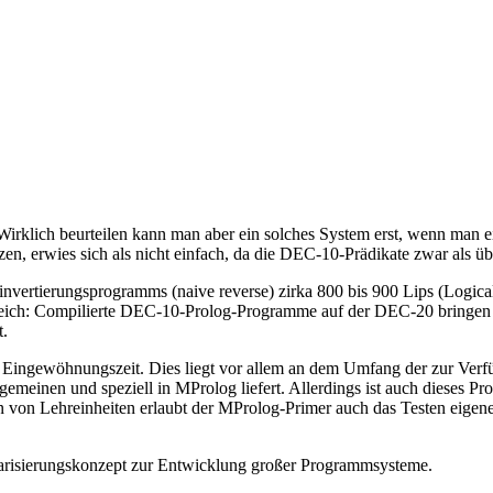
irklich beurteilen kann man aber ein solches System erst, wenn man e
n, erwies sich als nicht einfach, da die DEC-10-Prädikate zwar als ü
vertierungsprogramms (naive reverse) zirka 800 bis 900 Lips (Logical 
leich: Compilierte DEC-10-Prolog-Programme auf der DEC-20 bringen e
t.
 Eingewöhnungszeit. Dies liegt vor allem an dem Umfang der zur Verf
gemeinen und speziell in MProlog liefert. Allerdings ist auch dieses 
 von Lehreinheiten erlaubt der MProlog-Primer auch das Testen eigene
arisierungskonzept zur Entwicklung großer Programmsysteme.