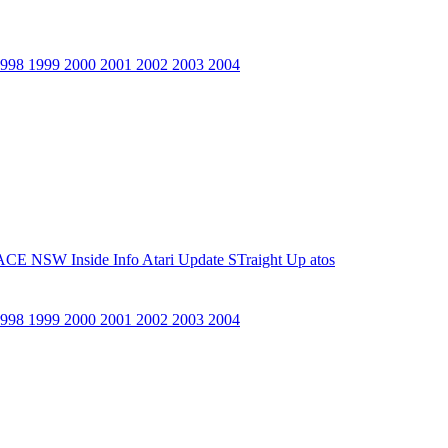
1998
1999
2000
2001
2002
2003
2004
ACE NSW Inside Info
Atari Update
STraight Up
atos
1998
1999
2000
2001
2002
2003
2004