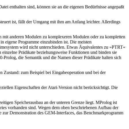
tei enthalten sind, können sie an die eigenen Bedürfnisse angepaßt
t ist, fällt der Umgang mit ihm am Anfang leichter. Allerdings
en mit anderen Modulen zu komplexeren Modulen oder zu kompletten
in eigene Programme einzubinden ist. Die meisten
mesystem wird nicht unterschieden. Etwas Äquivalentes zu »PTRT«
n einzelne Prädikate beziehungsweise Funktionen und binden sie
0-Prolog, die Semantik und die Namen dieser Prädikate halten sich
en Zustand: zum Beispiel bei Eingabeoperation und bei der
iellen Eigenschaften der Atari-Version nicht berücksichtigt. Die
eitigen Speicherausbau an der unteren Grenze liegt. MProlog ist
ssories vorhanden sind. Wegen dem oben beschriebenen Aufbau der
mme zur Demonstration des GEM-Interfaces, das Benchmarkprogramm