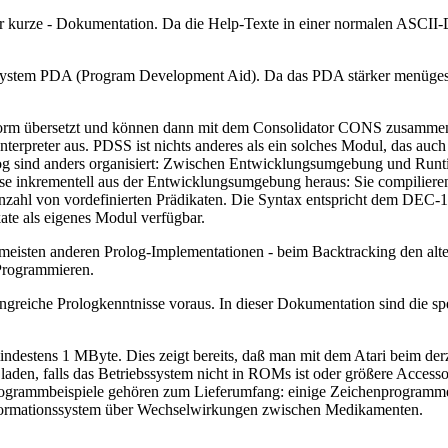
kurze - Dokumentation. Da die Help-Texte in einer normalen ASCII-Da
tem PDA (Program Development Aid). Da das PDA stärker menügesteuer
e Form übersetzt und können dann mit dem Consolidator CONS zusamm
reter aus. PDSS ist nichts anderes als ein solches Modul, das auch 
 sind anders organisiert: Zwischen Entwicklungsumgebung und Runti
ise inkrementell aus der Entwicklungsumgebung heraus: Sie compiliere
nzahl von vordefinierten Prädikaten. Die Syntax entspricht dem DEC-1
ate als eigenes Modul verfügbar.
n meisten anderen Prolog-Implementationen - beim Backtracking den alt
 Programmieren.
reiche Prologkenntnisse voraus. In dieser Dokumentation sind die spez
destens 1 MByte. Dies zeigt bereits, daß man mit dem Atari beim derz
 laden, falls das Betriebssystem nicht in ROMs ist oder größere Acce
 Programmbeispiele gehören zum Lieferumfang: einige Zeichenprogra
nformationssystem über Wechselwirkungen zwischen Medikamenten.