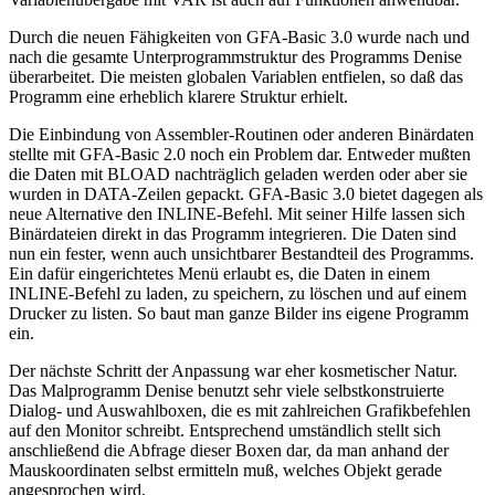
Durch die neuen Fähigkeiten von GFA-Basic 3.0 wurde nach und
nach die gesamte Unterprogrammstruktur des Programms Denise
überarbeitet. Die meisten globalen Variablen entfielen, so daß das
Programm eine erheblich klarere Struktur erhielt.
Die Einbindung von Assembler-Routinen oder anderen Binärdaten
stellte mit GFA-Basic 2.0 noch ein Problem dar. Entweder mußten
die Daten mit BLOAD nachträglich geladen werden oder aber sie
wurden in DATA-Zeilen gepackt. GFA-Basic 3.0 bietet dagegen als
neue Alternative den INLINE-Befehl. Mit seiner Hilfe lassen sich
Binärdateien direkt in das Programm integrieren. Die Daten sind
nun ein fester, wenn auch unsichtbarer Bestandteil des Programms.
Ein dafür eingerichtetes Menü erlaubt es, die Daten in einem
INLINE-Befehl zu laden, zu speichern, zu löschen und auf einem
Drucker zu listen. So baut man ganze Bilder ins eigene Programm
ein.
Der nächste Schritt der Anpassung war eher kosmetischer Natur.
Das Malprogramm Denise benutzt sehr viele selbstkonstruierte
Dialog- und Auswahlboxen, die es mit zahlreichen Grafikbefehlen
auf den Monitor schreibt. Entsprechend umständlich stellt sich
anschließend die Abfrage dieser Boxen dar, da man anhand der
Mauskoordinaten selbst ermitteln muß, welches Objekt gerade
angesprochen wird.