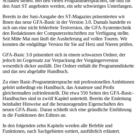
Schatten stellen. Bei den vielen Programmiersprachen, die nun für
den Atari ST angeboten werden, ein sehr schwieriges Unterfangen.
Bereits in der Juni-Ausgabe des ST-Magazins präsentierten wir
Ihnen das neue GFA-Basic in der Version 3.0. Damals handelte es
sich um eine nicht fehlerfreie Testversion, die GFA-Systemtechnik
den Redaktionen der Computerzeitschriften zur Verfügung stellte.
Seit Mitte Mai nun läuft die Auslieferung auf vollen Touren. Wir
konnten die endgültige Version für Sie auf Herz und Nieren prüfen.
GFA-Basic 3.0 präsentiert sich in einem schwarzen Ordner, der
jedoch im Gegensatz zur Verpackung der Vorgängerversion
wesentlich dicker ausfällt. Der Ordner enthält die Programmdiskette
und das neu abgefaßte Handbuch.
Zu einer Basic-Programmiersprache mit professionellen Ambitionen
gehört unbedingt ein Handbuch, das Amateure und Profis
gleichermaßen zufriedenstellt. Die etwa 550 Seiten des GFA-Basic-
Handbuches sind in zwölf Kapitel unterteilt. Bereits die Einleitung
beinhaltet Hinweise auf die herausragenden Eigenschaften des
neuen GFA-Basic. Daran schließt sich eine gründliche Einführung
in die Funktionen des Editors an.
In den folgenden zehn Kapiteln werden alle Befehle und
Funktionen, nach Sachgebieten sortiert, ausführlich erläutert.