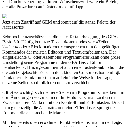
zur Druckersteuerung verloren. Wünschenswert wäre ein Befehl,
der alle Prozeduren auf Tastendruck aufklappt.
Jetzt auch Zugriff auf GEM und somit auf die ganze Palette der
Accessories
Sehr hoch einzuschätzen ist die neue Tastaturbelegung des GFA-
Basic 3.0. Häufig benutzte Tastaturkommandos wie »Zeilen
löschen« oder »Block markieren« entsprechen nun den geläufigen
Kommandos der meisten Editoren und Textverarbeitungen. Der
eingefleischte C- oder Assembler-Programmierer kann ohne große
Umstellung seine Programme in den GFA-Basic-Editor
»einhacken«. Hinzugekommen ist auch eine Tastenkombination, die
die zuletzt gelöschte Zeile an der aktuellen Cursorposition einfügt.
Dank dieser Funktion ist man auf einfache Weise in der Lage,
einzelne Zeilen zu duplizieren oder zu verschieben.
Oft ist es wichtig, sich mehrere Stellen im Programm zu merken, um
dort Änderungen vorzunehmen. Im Editor setzt man zu diesem
Zweck mehrere Marken mit den Kontroll- und Zifferntasten. Drückt
man gleichzeitig die Alternate- und eine Zifferntaste, springt der
Editor an die entsprechende Marke.
Mit den bereits oben erwähnten Punktbefehlen ist man in der Lage,