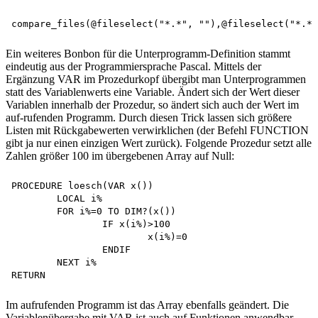
Ein weiteres Bonbon für die Unterprogramm-Definition stammt
eindeutig aus der Programmiersprache Pascal. Mittels der
Ergänzung VAR im Prozedurkopf übergibt man Unterprogrammen
statt des Variablenwerts eine Variable. Ändert sich der Wert dieser
Variablen innerhalb der Prozedur, so ändert sich auch der Wert im
auf-rufenden Programm. Durch diesen Trick lassen sich größere
Listen mit Rückgabewerten verwirklichen (der Befehl FUNCTION
gibt ja nur einen einzigen Wert zurück). Folgende Prozedur setzt alle
Zahlen größer 100 im übergebenen Array auf Null:
PROCEDURE loesch(VAR x()) 

	LOCAL i%

	FOR i%=0 TO DIM?(x())

		IF x(i%)>100 

			x(i%)=0 

		ENDIF 

	NEXT i%

Im aufrufenden Programm ist das Array ebenfalls geändert. Die
Variablenübergabe mit VAR ist auch auf Funktionen anwendbar.