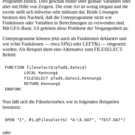
Programm zurück. Dies geschah bisher über globale Variablen oder
aber mit Hilfe von Zeigern. Die erste Art ist wenig elegant und die
zweite stellt sich teilweise sehr mühsam dar. Beide Lösungen
besitzen den Nachteil, daß die Unterprogramme nicht wie
Funktionen oder Variablen in Berechnungen zu verwenden sind.
Mit GFA-Basic 3.0 gehören diese Probleme der Vergangenheit an.
Unterprogramme können jetzt auch als Funktionen deklariert und
wie echte Funktionen — etwa SIN() oder LEFT$() — eingesetzt
werden. Als Beispiel dient eine Alternative zum FILESELECT-
Befehl:
FUNCTION fileselect$(pfad$,datei$)

	LOCAL Kennung$

	FILESELECT pfad$,datei$,Kennung$

	RETURN Kennung$

Nun läßt sich die Fileselectorbox wie in folgenden Beispielen
benutzen:
oder