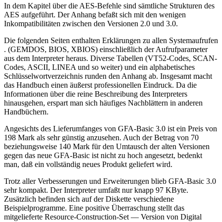
In dem Kapitel über die AES-Befehle sind sämtliche Strukturen des
AES aufgeführt. Der Anhang befaßt sich mit den wenigen
Inkompatibilitäten zwischen den Versionen 2.0 und 3.0.
Die folgenden Seiten enthalten Erklärungen zu allen Systemaufrufen
. (GEMDOS, BIOS, XBIOS) einschließlich der Aufrufparameter
aus dem Interpreter heraus. Diverse Tabellen (VT52-Codes, SCAN-
Codes, ASCII, LINEA und so weiter) und ein alphabetisches
Schlüsselwortverzeichnis runden den Anhang ab. Insgesamt macht
das Handbuch einen äußerst professionellen Eindruck. Da die
Informationen über die reine Beschreibung des Interpreters
hinausgehen, erspart man sich häufiges Nachblättern in anderen
Handbüchern.
Angesichts des Lieferumfanges von GFA-Basic 3.0 ist ein Preis von
198 Mark als sehr günstig anzusehen. Auch der Betrag von 70
beziehungsweise 140 Mark für den Umtausch der alten Versionen
gegen das neue GFA-Basic ist nicht zu hoch angesetzt, bedenkt
man, daß ein vollständig neues Produkt geliefert wird.
Trotz aller Verbesserungen und Erweiterungen blieb GFA-Basic 3.0
sehr kompakt. Der Interpreter umfaßt nur knapp 97 KByte.
Zusätzlich befinden sich auf der Diskette verschiedene
Beispielprogramme. Eine positive Überraschung stellt das
mitgelieferte Resource-Construction-Set — Version von Digital