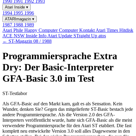
1990
1991
1992
1993
Atari Inside
▾
1994
1995
1996
ATARImagazin
▾
1987
1988
1989
Atari Phile
Happy Computer
Computer Kontakt
Atari Times
Hitdisk
ACE NSW Inside Info
Atari Update
STraight Up
atos
← ST-Magazin 08 / 1988
Programmiersprache Extra
Dry: Der Basic-Interpreter
GFA-Basic 3.0 im Test
ST-Testlabor
Als GFA-Basic auf den Markt kam, galt es als Sensation. Kein
Wunder, denken Sie? Gegen das mitgelieferte ST-Basic bestach jede
andere Programmiersprache. Als die Version 2.0 des GFA-
Interpreters veröffentlicht wurde, hatte sich GFA-Basic als die meist
verwendete Programmiersprache für den Atari ST etabliert. Die fast
komplett neu entwickelte Version 3.0 soll alles Dagewesene in den