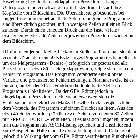
Erweiterung liegt in den einklappbaren Prozeduren. Lange
Unterprogramme verschwinden auf Tastendruck bis auf ihre
Kopfzeile vom Bildschirm. Die Übersicht steigt besonders bei
langen Programmen beträchtlich. Sehr umfangreiche Programme
sind übersichtlich geordnet und in wenigen Zeilen auf einen Blick
zu lesen. Durch einen erneuten Druck auf die Taste <Help>
erscheinen wieder alle Zeilen der jeweiligen Prozeduren wieder auf
dem Bildschirm.
Häufig treten jedoch kleine Tücken an Stellen auf, wo man sie nicht
vermutet. Nachdem ein 50 KByte langes Programm (es handelt sich
um das Malprogramm »Denise«) erfolgreich umgesetzt und alle
Prozeduren — etwa 80 — eingeklappt waren, zeigte sich noch ein
Fehler im Programm. Das Programm veränderte eine globale
Variable und produziert so Fehlermeldungen. Normalerweise ist es
einfach, mittels der FIND-Funktion die fehlerhafte Stelle im
Programm zu lokalisieren. Da der GFA-Editor jedoch in
eingeklappten Prozeduren nicht sucht, erschwert sich die
Fehlersuche in erheblichem Maße. Dieselbe Tücke zeigte sich bei
dem Versuch, das Programm auf einem Drucker zu listen. Aus den
etwa 45 Seiten wurden plötzlich zwei Seiten, von denen 80 Zeilen
nur »PROCEDURE...« enthielten. Dies läßt sich umgehen, indem
man das Programm als ASCII-Listing speichert und anschließend
zum Beispiel mit Hilfe einer Textverarbeitung druckt. Dabei geht
jedoch die Wirkung der vom GFA-Editor verarbeiteten Punktbefehle