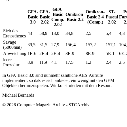
GFA-
GFA-
GFA-
Omikron-
ST-
P
Basic
Omikron-
Basic
Basic
Basic 2.4
Pascal
For
Comp.
Basic 2.2
3.0
2.02
(Comp.)
2.02
2
2.02
Sieb des
43
58,9
13,0
34,8
2,5
5,4
4,8
Eratosthenes
Savage
39,5
31,5
27,9
156,4
153,2
157,1
104
(5000mal)
Abweichung
1E-6
2E-4
2E-4
8E-9
8E-9
5E-1
6E-
leere
8,9
11,9
4,1
17,5
1,2
2,4
2,5
Prozedur
In GFA-Basic 3.0 sind nunmehr sämtliche AES-Aufrufe
implementiert, so daß es sich anbietet, ein wenig mit den GEM-
Objekten herumzuspielen. Wir konstruierten mit dem Resour-
Michael Bernards
© 2026 Computer Magazin Archiv - STCArchiv