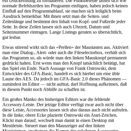
ein Druckerlisting zu formatieren. Die Punktbefehle lassen sich wie
normale Befehlszeilen ins Programm einfügen, haben jedoch keinen
Einfluß auf den Programmablauf, sie machen sich lediglich beim
Ausdruck bemerkbar. Mit ihnen setzt man die Seiten- und
Zeilenlänge und bestimmt den Inhalt von Kopf- und Fußzeile jeder
Seite. In diese Zeilen lassen sich auch Uhrzeit, Datum und
Seitennummer eintragen. Lange Listings geraten so übersichtlich,
gut lesbar.
Etwas störend wirkt sich das »Prellen« der Maustasten aus. Aktiviert
man eine Dialog-, Alert- oder auch die Fileselectorbox, verhält sich
das Programm so, als würde man den linken Mausknopf permanent
gedrückt halten. Erst wenn man den Knopf tatsächlich betätigt, hat
das Spiel ein Ende. Nach Aussage von Frank Ostrowski, dem
Entwickler des GFA-Basic, handelt es sich hierbei um eine üble
Laune des AES. Da jedoch im GFA-Basic 2.0 dieses Phänomen —
zumindest im Editor — nicht auftrat, darf Hoffnung aufkeimen, daß
in diesem Punkt noch Abhilfe zu schaffen ist.
Ein großes Manko des bisherigen Editors war die fehlende
Accessory-Leiste. Der jetzige Editor verfügt zwar auch nicht über
diese Leiste, Accessories lassen sich also daraus auch nicht aufrufen.
In die linke, obere Ecke plazierte Ostrowski ein Atari-Zeichen.
Klickt man darauf, wechselt man damit in einen Desktop mit
Menüleiste. Steuert man den Mauszeiger auf den linken
Menüeintrag, erscheinen die Namen der geladenen Accessories.