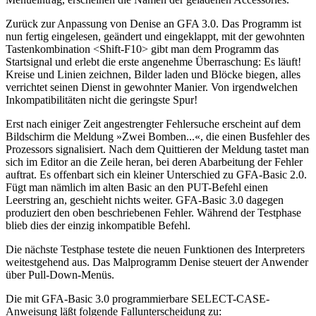
Zurück zur Anpassung von Denise an GFA 3.0. Das Programm ist
nun fertig eingelesen, geändert und eingeklappt, mit der gewohnten
Tastenkombination <Shift-F10> gibt man dem Programm das
Startsignal und erlebt die erste angenehme Überraschung: Es läuft!
Kreise und Linien zeichnen, Bilder laden und Blöcke biegen, alles
verrichtet seinen Dienst in gewohnter Manier. Von irgendwelchen
Inkompatibilitäten nicht die geringste Spur!
Erst nach einiger Zeit angestrengter Fehlersuche erscheint auf dem
Bildschirm die Meldung »Zwei Bomben...«, die einen Busfehler des
Prozessors signalisiert. Nach dem Quittieren der Meldung tastet man
sich im Editor an die Zeile heran, bei deren Abarbeitung der Fehler
auftrat. Es offenbart sich ein kleiner Unterschied zu GFA-Basic 2.0.
Fügt man nämlich im alten Basic an den PUT-Befehl einen
Leerstring an, geschieht nichts weiter. GFA-Basic 3.0 dagegen
produziert den oben beschriebenen Fehler. Während der Testphase
blieb dies der einzig inkompatible Befehl.
Die nächste Testphase testete die neuen Funktionen des Interpreters
weitestgehend aus. Das Malprogramm Denise steuert der Anwender
über Pull-Down-Menüs.
Die mit GFA-Basic 3.0 programmierbare SELECT-CASE-
Anweisung läßt folgende Fallunterscheidung zu: