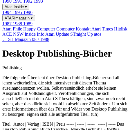
1990
1991
1992
1993
Atari Inside
▾
1994
1995
1996
ATARImagazin
▾
1987
1988
1989
Atari Phile
Happy Computer
Computer Kontakt
Atari Times
Hitdisk
ACE NSW Inside Info
Atari Update
STraight Up
atos
← ST-Magazin 08 / 1988
Desktop Publishing-Bücher
Publishing
Die folgende Übersicht über Desktop Publishing-Bücher soll all
jenen weiterhelfen, die sich intensiver mit diesem Thema
auseinandersetzen wollen. Selbstverständlich erhebt sie keinen
Anspruch auf Vollständigkeit. Veröffentlichungen, die sich
ausschließlich mit dem Atari ST beschäftigen, sind zwar noch recht
selten, aber dies dürfte sich wohl in absehbarer Zeit ändern. Um sich
erste Informationen über das Für und Wider von Desktop Publishing
zu besorgen, eignen sich alle aufgeführten Titel. (uh)
Titel | Autor | Verlag | ISBN | Preis ----- | ----- | ----- | ----- | ----- Das
Desktop-Publishing-Buch | Zischke | Markt&Technik | 3-89090-