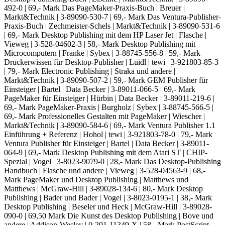
492-0 | 69,- Mark Das PageMaker-Praxis-Buch | Breuer |
Markt&Technik | 3-89090-530-7 | 69,- Mark Das Ventura-Publisher-
Praxis-Buch | Zechmeister-Schels | Markt&Technik | 3-89090-531-6
| 69,- Mark Desktop Publishing mit dem HP Laser Jet | Flasche |
Vieweg | 3-528-04602-3 | 58,- Mark Desktop Publishing mit
Microcomputern | Franke | Sybex | 3-88745-556-8 | 59,- Mark
Druckerwissen für Desktop-Publisher | Luidl | tewi | 3-921803-85-3
| 79,- Mark Electronic Publishing | Straka und andere |
Markt&Technik | 3-89090-507-2 | 59,- Mark GEM Publisher für
Einsteiger | Bartel | Data Becker | 3-89011-066-5 | 69,- Mark
PageMaker für Einsteiger | Hürbin | Data Becker | 3-89011-219-6 |
69,- Mark PageMaker-Praxis | Burgholz | Sybex | 3-88745-566-5 |
69,- Mark Professionelles Gestalten mit PageMaker | Wiescher |
Markt&Technik | 3-89090-584-6 | 69,- Mark Ventura Publisher 1.1
Einführung + Referenz | Hohol | tewi | 3-921803-78-0 | 79,- Mark
Ventura Publisher für Einsteiger | Bartel | Data Becker | 3-89011-
064-9 | 69,- Mark Desktop Publishing mit dem Atari ST | CHIP-
Spezial | Vogel | 3-8023-9079-0 | 28,- Mark Das Desktop-Publishing
Handbuch | Flasche und andere | Vieweg | 3-528-04563-9 | 68,-
Mark PageMaker und Desktop Publishing | Matthews und
Matthews | McGraw-Hill | 3-89028-134-6 | 80,- Mark Desktop
Publishing | Bader und Bader | Vogel | 3-8023-0195-1 | 38,- Mark
Desktop Publishing | Beseler und Heck | McGraw-Hill | 3-89028-
090-0 | 69,50 Mark Die Kunst des Desktop Publishing | Bove und
andere | Addison-Wesley | 0-201-11349-X | 58,- Mark PostScript-