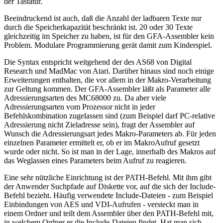
der Tastatur.
Beeindruckend ist auch, daß die Anzahl der ladbaren Texte nur
durch die Speicherkapazität beschränkt ist. 20 oder 30 Texte
gleichzeitig im Speicher zu haben, ist für den GFA-Assembler kein
Problem. Modulare Programmierung gerät damit zum Kinderspiel.
Die Syntax entspricht weitgehend der des AS68 von Digital
Research und MadMac von Atari. Darüber hinaus sind noch einige
Erweiterungen enthalten, die vor allem in der Makro-Verarbeitung
zur Geltung kommen. Der GFA-Assembler läßt als Parameter alle
Adressierungsarten des MC68000 zu. Da aber viele
Adressierungsarten vom Prozessor nicht in jeder
Befehlskombination zugelassen sind (zum Beispiel darf PC-relative
Adressierung nicht Zieladresse sein), fragt der Assembler auf
Wunsch die Adressierungsart jedes Makro-Parameters ab. Für jeden
einzelnen Parameter ermittelt er, ob er im MakroAufruf gesetzt
wurde oder nicht. So ist man in der Lage, innerhalb des Makros auf
das Weglassen eines Parameters beim Aufruf zu reagieren.
Eine sehr nützliche Einrichtung ist der PATH-Befehl. Mit ihm gibt
der Anwender Suchpfade auf Diskette vor, auf die sich der Include-
Befehl bezieht. Häufig verwendete Include-Dateien - zum Beispiel
Einbindungen von AES und VDI-Aufrufen - versteckt man in
einem Ordner und teilt dem Assembler über den PATH-Befehl mit,
in welchem Ordner er die Include-Dateien findet. Hat man sich