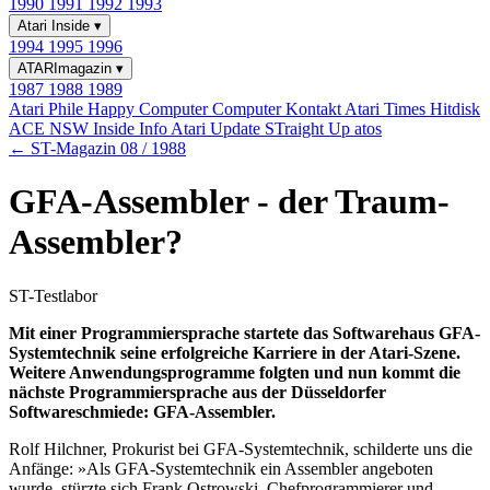
1990
1991
1992
1993
Atari Inside
▾
1994
1995
1996
ATARImagazin
▾
1987
1988
1989
Atari Phile
Happy Computer
Computer Kontakt
Atari Times
Hitdisk
ACE NSW Inside Info
Atari Update
STraight Up
atos
← ST-Magazin 08 / 1988
GFA-Assembler - der Traum-
Assembler?
ST-Testlabor
Mit einer Programmiersprache startete das Softwarehaus GFA-
Systemtechnik seine erfolgreiche Karriere in der Atari-Szene.
Weitere Anwendungsprogramme folgten und nun kommt die
nächste Programmiersprache aus der Düsseldorfer
Softwareschmiede: GFA-Assembler.
Rolf Hilchner, Prokurist bei GFA-Systemtechnik, schilderte uns die
Anfänge: »Als GFA-Systemtechnik ein Assembler angeboten
wurde, stürzte sich Frank Ostrowski, Chefprogrammierer und