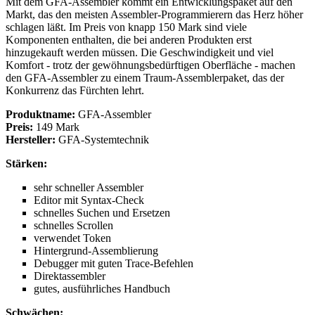
Mit dem GFA-Assembler kommt ein Entwicklungspaket auf den
Markt, das den meisten Assembler-Programmierern das Herz höher
schlagen läßt. Im Preis von knapp 150 Mark sind viele
Komponenten enthalten, die bei anderen Produkten erst
hinzugekauft werden müssen. Die Geschwindigkeit und viel
Komfort - trotz der gewöhnungsbedürftigen Oberfläche - machen
den GFA-Assembler zu einem Traum-Assemblerpaket, das der
Konkurrenz das Fürchten lehrt.
Produktname:
GFA-Assembler
Preis:
149 Mark
Hersteller:
GFA-Systemtechnik
Stärken:
sehr schneller Assembler
Editor mit Syntax-Check
schnelles Suchen und Ersetzen
schnelles Scrollen
verwendet Token
Hintergrund-Assemblierung
Debugger mit guten Trace-Befehlen
Direktassembler
gutes, ausführliches Handbuch
Schwächen: