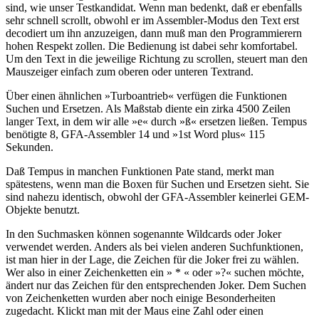
sind, wie unser Testkandidat. Wenn man bedenkt, daß er ebenfalls
sehr schnell scrollt, obwohl er im Assembler-Modus den Text erst
decodiert um ihn anzuzeigen, dann muß man den Programmierern
hohen Respekt zollen. Die Bedienung ist dabei sehr komfortabel.
Um den Text in die jeweilige Richtung zu scrollen, steuert man den
Mauszeiger einfach zum oberen oder unteren Textrand.
Über einen ähnlichen »Turboantrieb« verfügen die Funktionen
Suchen und Ersetzen. Als Maßstab diente ein zirka 4500 Zeilen
langer Text, in dem wir alle »e« durch »ß« ersetzen ließen. Tempus
benötigte 8, GFA-Assembler 14 und »1st Word plus« 115
Sekunden.
Daß Tempus in manchen Funktionen Pate stand, merkt man
spätestens, wenn man die Boxen für Suchen und Ersetzen sieht. Sie
sind nahezu identisch, obwohl der GFA-Assembler keinerlei GEM-
Objekte benutzt.
In den Suchmasken können sogenannte Wildcards oder Joker
verwendet werden. Anders als bei vielen anderen Suchfunktionen,
ist man hier in der Lage, die Zeichen für die Joker frei zu wählen.
Wer also in einer Zeichenketten ein » * « oder »?« suchen möchte,
ändert nur das Zeichen für den entsprechenden Joker. Dem Suchen
von Zeichenketten wurden aber noch einige Besonderheiten
zugedacht. Klickt man mit der Maus eine Zahl oder einen