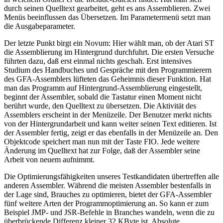
durch seinen Quelltext gearbeitet, geht es ans Assemblieren. Zwei
Menüs beeinflussen das Übersetzen. Im Parametermenü setzt man
die Ausgabeparameter.
Der letzte Punkt birgt ein Novum: Hier wählt man, ob der Atari ST
die Assemblierung im Hintergrund durchfuhrt. Die ersten Versuche
führten dazu, daß erst einmal nichts geschah. Erst intensives
Studium des Handbuches und Gespräche mit den Programmierern
des GFA-Assemblers lüfteten das Geheimnis dieser Funktion. Hat
man das Programm auf Hintergrund-Assemblierung eingestellt,
beginnt der Assembler, sobald die Tastatur einen Moment nicht
berührt wurde, den Quelltext zu übersetzen. Die Aktivität des
Assemblers erscheint in der Menüzeile. Der Benutzer merkt nichts
von der Hintergrundarbeit und kann weiter seinen Text editieren. Ist
der Assembler fertig, zeigt er das ebenfalls in der Menüzeile an. Den
Objektcode speichert man nun mit der Taste FIO. Jede weitere
Änderung im Quelltext hat zur Folge, daß der Assembler seine
Arbeit von neuem aufnimmt.
Die Optimierungsfähigkeiten unseres Testkandidaten übertreffen alle
anderen Assembler. Während die meisten Assembler bestenfalls in
der Lage sind, Brauches zu optimieren, bietet der GFA-Assembler
fünf weitere Arten der Programmoptimierung an. So kann er zum
Beispiel JMP- und JSR-Befehle in Branches wandeln, wenn die zu
überbrückende Differenz kleiner 32 KByte ist. Absolute