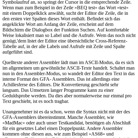
Symbolaufruf an, so springt der Cursor in die entsprechende Zeile.
Wenn man zum Beispiel in der Zeile »BEQ test« das Wort »test«
mit einem Doppelklick anwählt, sucht der Editor die Zeile, die in
den ersten vier Spalten dieses Wort enthält. Befindet sich das
angeklickte Wort am Anfang der Zeile, erscheint auf dem
Bildschirm die Dialogbox der Funktion Suchen. Auf komfortable
Weise lokalisiert man so Label und die Aufrufe. Wem das noch nicht
genügt,'dem listet der Editor eine übersichtliche Cross-Referenz-
Tabelle auf, in der alle Labels und Aufrufe mit Zeile und Spalte
aufgeführt sind.
Quelltexte anderer Assembler lädt man im ASCII-Modus, da es sich
im allgemeinen um gewöhnliche ASCII-Texte handelt. Schaltet man
nun in den Assembler-Modus, so wandelt der Editor den Text in das
interne Format des GFA- Assemblers. Das ist allerdings eine
Achillesferse des Editors. Die Konvertierung geschieht sehr
langsam. Das Umsetzen langer Programme kann zu einer
Geduldsprobe werden. Da dies aber normalerweise nur einmal pro
Text geschieht, ist es noch tragbar.
Unangenehmer ist es da schon, wenn die Syntax nicht mit der des
GFA-Assemblers übereinstimmt. Manche Assembler, wie
»MadMac« oder auch unser Testkandidat, benötigen als Abschluß
für ein gesetztes Label einen Doppelpunkt. Andere Assembler
kommen ohne diesen aus, wie zum Beispiel »AS68« und