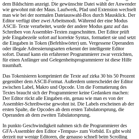
dem Bildschirm anzeigt. Die gewünschte Datei wählt der Anwender
wie gewohnt mit der Maus. Laufwerk, Pfad und Extension wechselt
man wie bei der normalen Dateiauswahl-Box durch Mausklick. Der
Editor verfügt über zwei Arbeitsmodi. Während der eine Modus
ASCII- Texte verarbeitet, wurde der andere Modus ganz auf das
Schreiben von Assembler-Texten zugeschnitten. Der Editor prüft
jede Eingabezeile sofort auf korrekte Syntax, formatiert sie und setzt
die Eingaben in Token (Befehlswörter) um. Vergessene Operanden
oder illegale Adressierungsarten erkennt der intelligente Editor
sofort. Darauf kann ein erfahrener Programmierer zwar verzichten,
für einen Anfänger und Gelegenheitsprogrammierer ist diese Hilfe
traumhaft.
Das Tokenisieren komprimiert die Texte auf zirka 30 bis 50 Prozent
gegenüber dem ASCII-Format. Außerdem unterscheidet der Editor
zwischen Label, Makro und Opcode. Um die Formatierung des
Textes braucht sich der Programmierer keine Gedanken machen:
Der Editor rückt alle Eingaben ein, genau wie man es von der
Assembler-Schreibweise gewohnt ist. Die Labels erscheinen ab der
ersten Spalte, die Opcodes ab dem ersten Tabulatorsprung, die
Operanden ab dem zweiten Tabulatorsprung.
In punkto Geschwindigkeit nahmen sich die Programmierer des
GFA-Assembler den Editor »Tempus« zum Vorbild. Es gibt wohl
derzeit nur wenige Editoren, die genauso schnell beim Scrolling