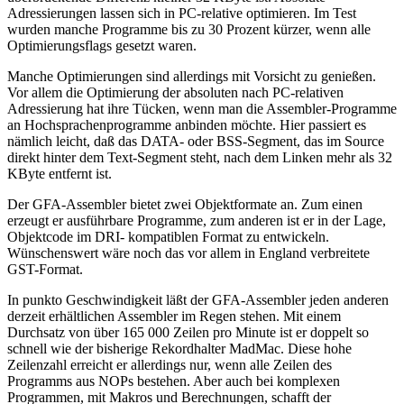
Adressierungen lassen sich in PC-relative optimieren. Im Test
wurden manche Programme bis zu 30 Prozent kürzer, wenn alle
Optimierungsflags gesetzt waren.
Manche Optimierungen sind allerdings mit Vorsicht zu genießen.
Vor allem die Optimierung der absoluten nach PC-relativen
Adressierung hat ihre Tücken, wenn man die Assembler-Programme
an Hochsprachenprogramme anbinden möchte. Hier passiert es
nämlich leicht, daß das DATA- oder BSS-Segment, das im Source
direkt hinter dem Text-Segment steht, nach dem Linken mehr als 32
KByte entfernt ist.
Der GFA-Assembler bietet zwei Objektformate an. Zum einen
erzeugt er ausführbare Programme, zum anderen ist er in der Lage,
Objektcode im DRI- kompatiblen Format zu entwickeln.
Wünschenswert wäre noch das vor allem in England verbreitete
GST-Format.
In punkto Geschwindigkeit läßt der GFA-Assembler jeden anderen
derzeit erhältlichen Assembler im Regen stehen. Mit einem
Durchsatz von über 165 000 Zeilen pro Minute ist er doppelt so
schnell wie der bisherige Rekordhalter MadMac. Diese hohe
Zeilenzahl erreicht er allerdings nur, wenn alle Zeilen des
Programms aus NOPs bestehen. Aber auch bei komplexen
Programmen, mit Makros und Berechnungen, schafft der