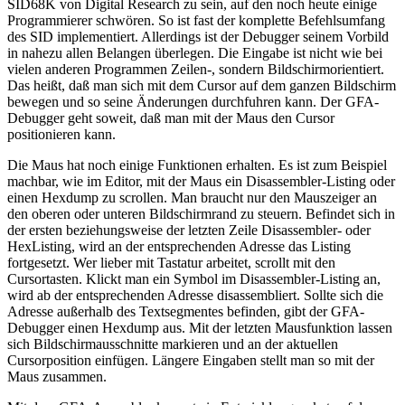
SID68K von Digital Research zu sein, auf den noch heute einige
Programmierer schwören. So ist fast der komplette Befehlsumfang
des SID implementiert. Allerdings ist der Debugger seinem Vorbild
in nahezu allen Belangen überlegen. Die Eingabe ist nicht wie bei
vielen anderen Programmen Zeilen-, sondern Bildschirmorientiert.
Das heißt, daß man sich mit dem Cursor auf dem ganzen Bildschirm
bewegen und so seine Änderungen durchfuhren kann. Der GFA-
Debugger geht soweit, daß man mit der Maus den Cursor
positionieren kann.
Die Maus hat noch einige Funktionen erhalten. Es ist zum Beispiel
machbar, wie im Editor, mit der Maus ein Disassembler-Listing oder
einen Hexdump zu scrollen. Man braucht nur den Mauszeiger an
den oberen oder unteren Bildschirmrand zu steuern. Befindet sich in
der ersten beziehungsweise der letzten Zeile Disassembler- oder
HexListing, wird an der entsprechenden Adresse das Listing
fortgesetzt. Wer lieber mit Tastatur arbeitet, scrollt mit den
Cursortasten. Klickt man ein Symbol im Disassembler-Listing an,
wird ab der entsprechenden Adresse disassembliert. Sollte sich die
Adresse außerhalb des Textsegmentes befinden, gibt der GFA-
Debugger einen Hexdump aus. Mit der letzten Mausfunktion lassen
sich Bildschirmausschnitte markieren und an der aktuellen
Cursorposition einfügen. Längere Eingaben stellt man so mit der
Maus zusammen.