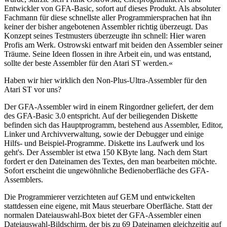
Entwickler von GFA-Basic, sofort auf dieses Produkt. Als absoluter
Fachmann für diese schnellste aller Programmiersprachen hat ihn
keiner der bisher angebotenen Assembler richtig überzeugt. Das
Konzept seines Testmusters überzeugte ihn schnell: Hier waren
Profis am Werk. Ostrowski entwarf mit beiden den Assembler seiner
Träume. Seine Ideen flossen in ihre Arbeit ein, und was entstand,
sollte der beste Assembler für den Atari ST werden.«
Haben wir hier wirklich den Non-Plus-Ultra-Assembler für den
Atari ST vor uns?
Der GFA-Assembler wird in einem Ringordner geliefert, der dem
des GFA-Basic 3.0 entspricht. Auf der beiliegenden Diskette
befinden sich das Hauptprogramm, bestehend aus Assembler, Editor,
Linker und Archivverwaltung, sowie der Debugger und einige
Hilfs- und Beispiel-Programme. Diskette ins Laufwerk und los
geht's. Der Assembler ist etwa 150 KByte lang. Nach dem Start
fordert er den Dateinamen des Textes, den man bearbeiten möchte.
Sofort erscheint die ungewöhnliche Bedienoberfläche des GFA-
Assemblers.
Die Programmierer verzichteten auf GEM und entwickelten
stattdessen eine eigene, mit Maus steuerbare Oberfläche. Statt der
normalen Dateiauswahl-Box bietet der GFA-Assembler einen
Dateiauswahl-Bildschirm, der bis zu 69 Dateinamen gleichzeitig auf