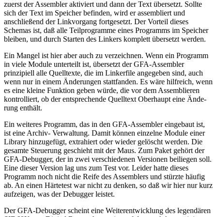
zuerst der Assembler aktiviert und dann der Text übersetzt. Sollte
sich der Text im Speicher befinden, wird er assembliert und
anschließend der Linkvorgang fortgesetzt. Der Vorteil dieses
Schemas ist, daß alle Teilprogramme eines Programms im Speicher
bleiben, und durch Starten des Linkers komplett übersetzt werden.
Ein Mangel ist hier aber auch zu verzeichnen. Wenn ein Programm
in viele Module unterteilt ist, übersetzt der GFA-Assembler
prinzipiell alle Quelltexte, die im Linkerfile angegeben sind, auch
wenn nur in einem Änderungen stattfanden. Es wäre hilfreich, wenn
es eine kleine Funktion geben würde, die vor dem Assemblieren
kontrolliert, ob der entsprechende Quelltext Oberhaupt eine Ände-
rung enthält.
Ein weiteres Programm, das in den GFA-Assembler eingebaut ist,
ist eine Archiv- Verwaltung. Damit können einzelne Module einer
Library hinzugefügt, extrahiert oder wieder gelöscht werden. Die
gesamte Steuerung geschieht mit der Maus. Zum Paket gehört der
GFA-Debugger, der in zwei verschiedenen Versionen beiliegen soll.
Eine dieser Version lag uns zum Test vor. Leider hatte dieses
Programm noch nicht die Reife des Assemblers und stürzte häufig
ab. An einen Härtetest war nicht zu denken, so daß wir hier nur kurz
aufzeigen, was der Debugger leistet.
Der GFA-Debugger scheint eine Weiterentwicklung des legendären