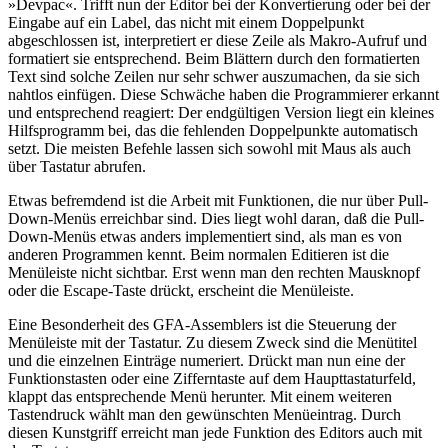
»Devpac«. Trifft nun der Editor bei der Konvertierung oder bei der
Eingabe auf ein Label, das nicht mit einem Doppelpunkt
abgeschlossen ist, interpretiert er diese Zeile als Makro-Aufruf und
formatiert sie entsprechend. Beim Blättern durch den formatierten
Text sind solche Zeilen nur sehr schwer auszumachen, da sie sich
nahtlos einfügen. Diese Schwäche haben die Programmierer erkannt
und entsprechend reagiert: Der endgültigen Version liegt ein kleines
Hilfsprogramm bei, das die fehlenden Doppelpunkte automatisch
setzt. Die meisten Befehle lassen sich sowohl mit Maus als auch
über Tastatur abrufen.
Etwas befremdend ist die Arbeit mit Funktionen, die nur über Pull-
Down-Menüs erreichbar sind. Dies liegt wohl daran, daß die Pull-
Down-Menüs etwas anders implementiert sind, als man es von
anderen Programmen kennt. Beim normalen Editieren ist die
Menüleiste nicht sichtbar. Erst wenn man den rechten Mausknopf
oder die Escape-Taste drückt, erscheint die Menüleiste.
Eine Besonderheit des GFA-Assemblers ist die Steuerung der
Menüleiste mit der Tastatur. Zu diesem Zweck sind die Menütitel
und die einzelnen Einträge numeriert. Drückt man nun eine der
Funktionstasten oder eine Zifferntaste auf dem Haupttastaturfeld,
klappt das entsprechende Menü herunter. Mit einem weiteren
Tastendruck wählt man den gewünschten Menüeintrag. Durch
diesen Kunstgriff erreicht man jede Funktion des Editors auch mit