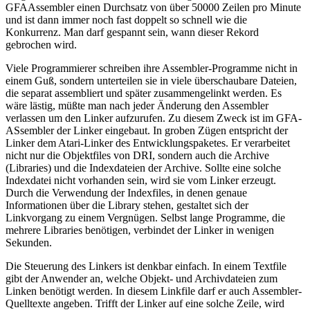
GFAAssembler einen Durchsatz von über 50000 Zeilen pro Minute
und ist dann immer noch fast doppelt so schnell wie die
Konkurrenz. Man darf gespannt sein, wann dieser Rekord
gebrochen wird.
Viele Programmierer schreiben ihre Assembler-Programme nicht in
einem Guß, sondern unterteilen sie in viele überschaubare Dateien,
die separat assembliert und später zusammengelinkt werden. Es
wäre lästig, müßte man nach jeder Änderung den Assembler
verlassen um den Linker aufzurufen. Zu diesem Zweck ist im GFA-
ASsembler der Linker eingebaut. In groben Zügen entspricht der
Linker dem Atari-Linker des Entwicklungspaketes. Er verarbeitet
nicht nur die Objektfiles von DRI, sondern auch die Archive
(Libraries) und die Indexdateien der Archive. Sollte eine solche
Indexdatei nicht vorhanden sein, wird sie vom Linker erzeugt.
Durch die Verwendung der Indexfiles, in denen genaue
Informationen über die Library stehen, gestaltet sich der
Linkvorgang zu einem Vergnügen. Selbst lange Programme, die
mehrere Libraries benötigen, verbindet der Linker in wenigen
Sekunden.
Die Steuerung des Linkers ist denkbar einfach. In einem Textfile
gibt der Anwender an, welche Objekt- und Archivdateien zum
Linken benötigt werden. In diesem Linkfile darf er auch Assembler-
Quelltexte angeben. Trifft der Linker auf eine solche Zeile, wird