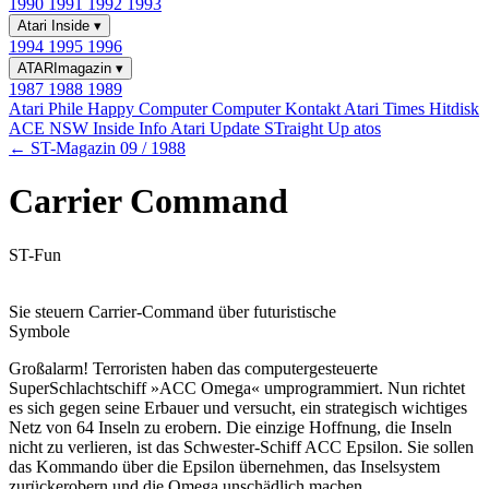
1990
1991
1992
1993
Atari Inside
▾
1994
1995
1996
ATARImagazin
▾
1987
1988
1989
Atari Phile
Happy Computer
Computer Kontakt
Atari Times
Hitdisk
ACE NSW Inside Info
Atari Update
STraight Up
atos
← ST-Magazin 09 / 1988
Carrier Command
ST-Fun
Sie steuern Carrier-Command über futuristische
Symbole
Großalarm! Terroristen haben das computergesteuerte
SuperSchlachtschiff »ACC Omega« umprogrammiert. Nun richtet
es sich gegen seine Erbauer und versucht, ein strategisch wichtiges
Netz von 64 Inseln zu erobern. Die einzige Hoffnung, die Inseln
nicht zu verlieren, ist das Schwester-Schiff ACC Epsilon. Sie sollen
das Kommando über die Epsilon übernehmen, das Inselsystem
zurückerobern und die Omega unschädlich machen.