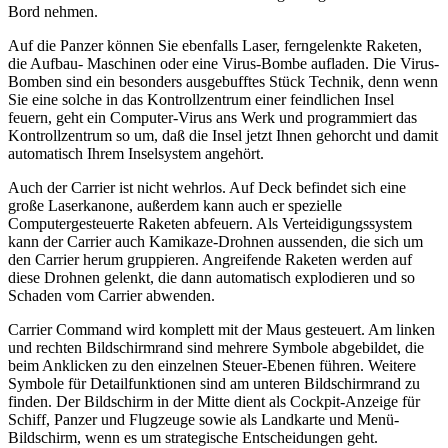
Bord nehmen.
Auf die Panzer können Sie ebenfalls Laser, ferngelenkte Raketen,
die Aufbau- Maschinen oder eine Virus-Bombe aufladen. Die Virus-
Bomben sind ein besonders ausgebufftes Stück Technik, denn wenn
Sie eine solche in das Kontrollzentrum einer feindlichen Insel
feuern, geht ein Computer-Virus ans Werk und programmiert das
Kontrollzentrum so um, daß die Insel jetzt Ihnen gehorcht und damit
automatisch Ihrem Inselsystem angehört.
Auch der Carrier ist nicht wehrlos. Auf Deck befindet sich eine
große Laserkanone, außerdem kann auch er spezielle
Computergesteuerte Raketen abfeuern. Als Verteidigungssystem
kann der Carrier auch Kamikaze-Drohnen aussenden, die sich um
den Carrier herum gruppieren. Angreifende Raketen werden auf
diese Drohnen gelenkt, die dann automatisch explodieren und so
Schaden vom Carrier abwenden.
Carrier Command wird komplett mit der Maus gesteuert. Am linken
und rechten Bildschirmrand sind mehrere Symbole abgebildet, die
beim Anklicken zu den einzelnen Steuer-Ebenen führen. Weitere
Symbole für Detailfunktionen sind am unteren Bildschirmrand zu
finden. Der Bildschirm in der Mitte dient als Cockpit-Anzeige für
Schiff, Panzer und Flugzeuge sowie als Landkarte und Menü-
Bildschirm, wenn es um strategische Entscheidungen geht.