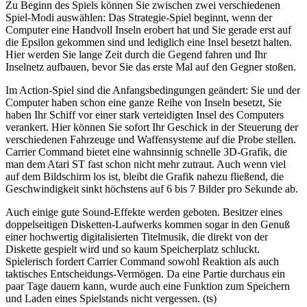
Zu Beginn des Spiels können Sie zwischen zwei verschiedenen
Spiel-Modi auswählen: Das Strategie-Spiel beginnt, wenn der
Computer eine Handvoll Inseln erobert hat und Sie gerade erst auf
die Epsilon gekommen sind und lediglich eine Insel besetzt halten.
Hier werden Sie lange Zeit durch die Gegend fahren und Ihr
Inselnetz aufbauen, bevor Sie das erste Mal auf den Gegner stoßen.
Im Action-Spiel sind die Anfangsbedingungen geändert: Sie und der
Computer haben schon eine ganze Reihe von Inseln besetzt, Sie
haben Ihr Schiff vor einer stark verteidigten Insel des Computers
verankert. Hier können Sie sofort Ihr Geschick in der Steuerung der
verschiedenen Fahrzeuge und Waffensysteme auf die Probe stellen.
Carrier Command bietet eine wahnsinnig schnelle 3D-Grafik, die
man dem Atari ST fast schon nicht mehr zutraut. Auch wenn viel
auf dem Bildschirm los ist, bleibt die Grafik nahezu fließend, die
Geschwindigkeit sinkt höchstens auf 6 bis 7 Bilder pro Sekunde ab.
Auch einige gute Sound-Effekte werden geboten. Besitzer eines
doppelseitigen Disketten-Laufwerks kommen sogar in den Genuß
einer hochwertig digitalisierten Titelmusik, die direkt von der
Diskette gespielt wird und so kaum Speicherplatz schluckt.
Spielerisch fordert Carrier Command sowohl Reaktion als auch
taktisches Entscheidungs-Vermögen. Da eine Partie durchaus ein
paar Tage dauern kann, wurde auch eine Funktion zum Speichern
und Laden eines Spielstands nicht vergessen. (ts)