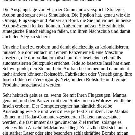
Die Ausgangslage von »Carrier Command« verspricht Strategie,
Action und sogar etwas Simulation. Die Epsilon hat, genau wie die
Omega, Flugzeuge und Panzer an Bord, die Sie individuell in heiße
Action-Szenen lenken können. Außerdem müssen Sie zahlreiche
strategische Entscheidungen fällen, um Ihren Nachschub und damit
auch den Sieg zu sichern.
Um eine Insel zu erobern und damit gleichzeitig zu kolonialisieren,
müssen Sie dort einfach mit einem Panzer eine kleine Maschine
absetzen, die dort vollautomatisch auf der Insel einen ebenfalls
automatisierten Stützpunkt errichtet. Jede so besetzte Insel hat einen
Schwerpunkt, den Sie nur beim Aufbau bestimmen und dann nicht
mehr ändern können: Rohstoffe, Fabrikation oder Verteidigung. Ihre
Inseln bilden ein Versorgungs-Netz, in dem Rohstoffe und fertige
Produkte ausgetauscht werden.
Sehr hektisch geht es zu, wenn Sie mit Ihren Flugzeugen, Mantas
genannt, und den Panzern mit dem Spitznamen »Walrus« feindliche
Inseln erobern. Der Computergegner hat nämlich dieselbe
Ausrüstung wie Sie und weiß diese perfekt zu nutzen. Die Mantas
können mit Radar-Computer-gesteuerten Raketen ausgestattet
werden, die fast immer das gewünschte Ziel treffen, solange es
keine wilden Abschüttel-Manöver fliegt. Zusätzlich läßt sich auch
ein starker Laser oder eine besonders schlagkräftige Bombe mit an