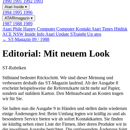
1990
1991
1992
1993
Atari Inside
▾
1994
1995
1996
ATARImagazin
▾
1987
1988
1989
Atari Phile
Happy Computer
Computer Kontakt
Atari Times
Hitdisk
ACE NSW Inside Info
Atari Update
STraight Up
atos
← ST-Magazin 09 / 1988
Editorial: Mit neuem Look
ST-Rubriken
Stillstand bedeutet Rückschritt. Wir sind dieser Meinung und
verbessern deshalb das ST-Magazin laufend. Ab der Ausgabe 8
erscheint beispielsweise die Referenzkarte nicht mehr auf Papier,
sondern auf stabilem Karton. Den Mehraufwand an Kosten tragen
wir für Sie.
Sie halten nun die Ausgabe 9 in Händen und stellen darin wiederum
einige Änderungen fest: Beim Umfang legten wir kräftig zu und als
besonderen Service bieten wir ab sofort Kontaktkarten. Sie finden
sie künftig neben einer Liste der Firmen, über deren Produkte wir in
der jeweiligen Ausgabe berichten. Die umfassendste Änderung folgt