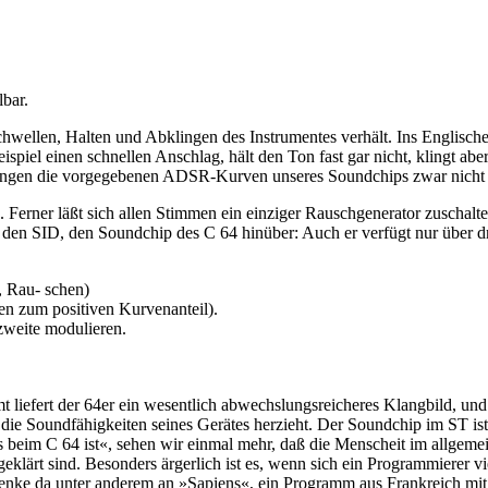
lbar.
wellen, Halten und Abklingen des Instrumentes verhält. Ins Englische 
iel einen schnellen Anschlag, hält den Ton fast gar nicht, klingt aber
klingen die vorgegebenen ADSR-Kurven unseres Soundchips zwar nicht gut
erner läßt sich allen Stimmen ein einziger Rauschgenerator zuschalten.
den SID, den Soundchip des C 64 hinüber: Auch er verfügt nur über drei
, Rau- schen)
ven zum positiven Kurvenanteil).
zweite modulieren.
amt liefert der 64er ein wesentlich abwechslungsreicheres Klangbild, un
 die Soundfähigkeiten seines Gerätes herzieht. Der Soundchip im ST ist
 beim C 64 ist«, sehen wir einmal mehr, daß die Menscheit im allgeme
fgeklärt sind. Besonders ärgerlich ist es, wenn sich ein Programmiere
denke da unter anderem an »Sapiens«, ein Programm aus Frankreich mit