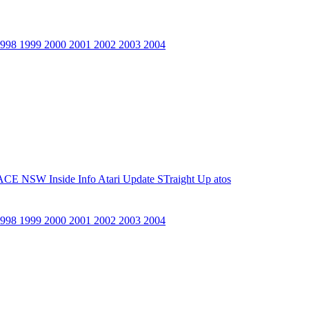
1998
1999
2000
2001
2002
2003
2004
ACE NSW Inside Info
Atari Update
STraight Up
atos
1998
1999
2000
2001
2002
2003
2004