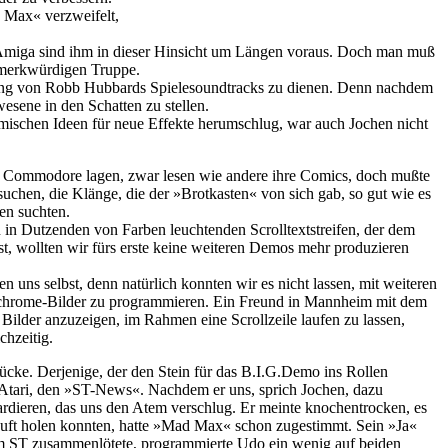
 Max« verzweifelt,
er Amiga sind ihm in dieser Hinsicht um Längen voraus. Doch man muß
 merkwürdigen Truppe.
zung von Robb Hubbards Spielesoundtracks zu dienen. Denn nachdem
esene in den Schatten zu stellen.
mischen Ideen für neue Effekte herumschlug, war auch Jochen nicht
es Commodore lagen, zwar lesen wie andere ihre Comics, doch mußte
chen, die Klänge, die der »Brotkasten« von sich gab, so gut wie es
en suchten.
n Dutzenden von Farben leuchtenden Scrolltextstreifen, der dem
 wollten wir fürs erste keine weiteren Demos mehr produzieren
uns selbst, denn natürlich konnten wir es nicht lassen, mit weiteren
chrome-Bilder zu programmieren. Ein Freund in Mannheim mit dem
ilder anzuzeigen, im Rahmen eine Scrollzeile laufen zu lassen,
chzeitig.
tücke. Derjenige, der den Stein für das B.I.G.Demo ins Rollen
 Atari, den »ST-News«. Nachdem er uns, sprich Jochen, dazu
bardieren, das uns den Atem verschlug. Er meinte knochentrocken, es
Luft holen konnten, hatte »Mad Max« schon zugestimmt. Sein »Ja«
um ST zusammenlötete, programmierte Udo ein wenig auf beiden