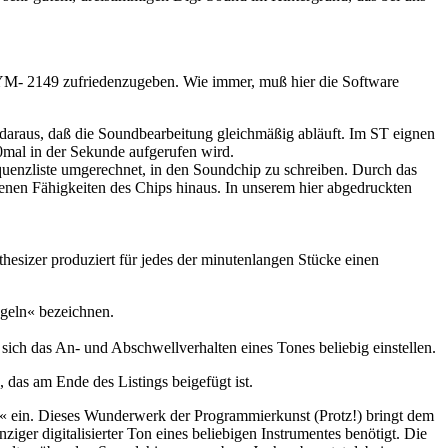
s YM- 2149 zufriedenzugeben. Wie immer, muß hier die Software
ch daraus, daß die Soundbearbeitung gleichmäßig abläuft. Im ST eignen
0mal in der Sekunde aufgerufen wird.
equenzliste umgerechnet, in den Soundchip zu schreiben. Durch das
henen Fähigkeiten des Chips hinaus. In unserem hier abgedruckten
sizer produziert für jedes der minutenlangen Stücke einen
ngeln« bezeichnen.
ch das An- und Abschwellverhalten eines Tones beliebig einstellen.
 das am Ende des Listings beigefügt ist.
s« ein. Dieses Wunderwerk der Programmierkunst (Protz!) bringt dem
ger digitalisierter Ton eines beliebigen Instrumentes benötigt. Die