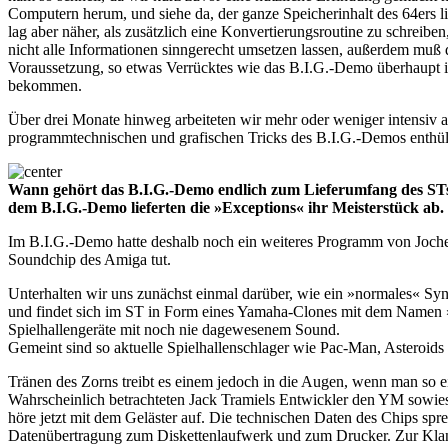
Computern herum, und siehe da, der ganze Speicherinhalt des 64ers l
lag aber näher, als zusätzlich eine Konvertierungsroutine zu schreibe
nicht alle Informationen sinngerecht umsetzen lassen, außerdem muß 
Voraussetzung, so etwas Verrücktes wie das B.I.G.-Demo überhaupt i
bekommen.
Über drei Monate hinweg arbeiteten wir mehr oder weniger intensiv an
programmtechnischen und grafischen Tricks des B.I.G.-Demos enthül
Wann gehört das B.I.G.-Demo endlich zum Lieferumfang des STs? 
dem B.I.G.-Demo lieferten die »Exceptions« ihr Meisterstück ab.
Im B.I.G.-Demo hatte deshalb noch ein weiteres Programm von Jochen 
Soundchip des Amiga tut.
Unterhalten wir uns zunächst einmal darüber, wie ein »normales« Sy
und findet sich im ST in Form eines Yamaha-Clones mit dem Namen »Y
Spielhallengeräte mit noch nie dagewesenem Sound.
Gemeint sind so aktuelle Spielhallenschlager wie Pac-Man, Asteroid
Tränen des Zorns treibt es einem jedoch in die Augen, wenn man so 
Wahrscheinlich betrachteten Jack Tramiels Entwickler den YM sowieso
höre jetzt mit dem Geläster auf. Die technischen Daten des Chips spr
Datenübertragung zum Diskettenlaufwerk und zum Drucker. Zur Klanger