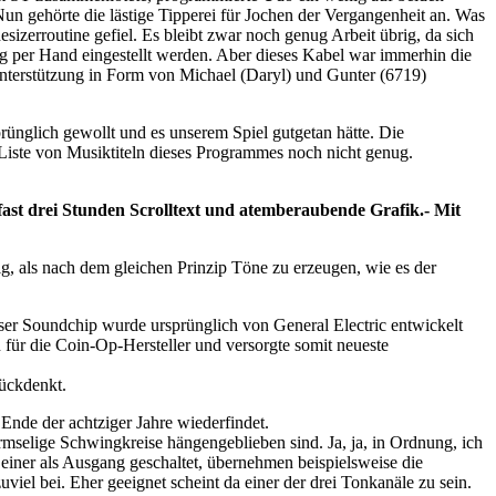
un gehörte die lästige Tipperei für Jochen der Vergangenheit an. Was
sizerroutine gefiel. Es bleibt zwar noch genug Arbeit übrig, da sich
ig per Hand eingestellt werden. Aber dieses Kabel war immerhin die
nterstützung in Form von Michael (Daryl) und Gunter (6719)
prünglich gewollt und es unserem Spiel gutgetan hätte. Die
iste von Musiktiteln dieses Programmes noch nicht genug.
ast drei Stunden Scrolltext und atemberaubende Grafik.- Mit
g, als nach dem gleichen Prinzip Töne zu erzeugen, wie es der
er Soundchip wurde ursprünglich von General Electric entwickelt
ür die Coin-Op-Hersteller und versorgte somit neueste
rückdenkt.
nde der achtziger Jahre wiederfindet.
rmselige Schwingkreise hängengeblieben sind. Ja, ja, in Ordnung, ich
 einer als Ausgang geschaltet, übernehmen beispielsweise die
el bei. Eher geeignet scheint da einer der drei Tonkanäle zu sein.