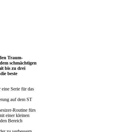
n den Traum-
t dem schmächtigen
t bis zu drei
die beste
eine Serie für das
ierung auf dem ST
esizer-Routine fürs
it einer kleinen
 den Bereich
er zu verbessern.