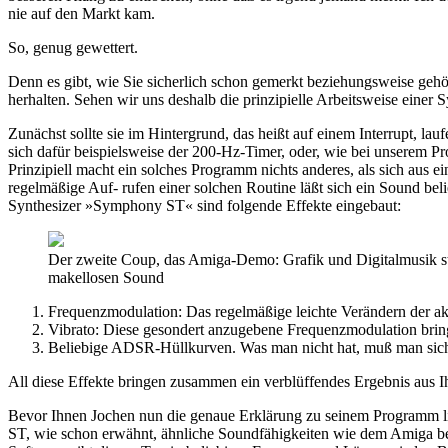
nie auf den Markt kam.
So, genug gewettert.
Denn es gibt, wie Sie sicherlich schon gemerkt beziehungsweise gehö
herhalten. Sehen wir uns deshalb die prinzipielle Arbeitsweise einer S
Zunächst sollte sie im Hintergrund, das heißt auf einem Interrupt, l
sich dafür beispielsweise der 200-Hz-Timer, oder, wie bei unserem P
Prinzipiell macht ein solches Programm nichts anderes, als sich aus 
regelmäßige Auf- rufen einer solchen Routine läßt sich ein Sound bel
Synthesizer »Symphony ST« sind folgende Effekte eingebaut:
Der zweite Coup, das Amiga-Demo: Grafik und Digitalmusik st
makellosen Sound
Frequenzmodulation: Das regelmäßige leichte Verändern der ak
Vibrato: Diese gesondert anzugebene Frequenzmodulation br
Beliebige ADSR-Hüllkurven. Was man nicht hat, muß man sich e
All diese Effekte bringen zusammen ein verblüffendes Ergebnis aus I
Bevor Ihnen Jochen nun die genaue Erklärung zu seinem Programm lie
ST, wie schon erwähnt, ähnliche Soundfähigkeiten wie dem Amiga bei, 