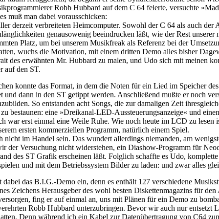
sikprogrammierer Robb Hubbard auf dem C 64 feierte, versuchte »Mad
nes muß man dabei vorausschicken:
 aller derzeit verbreiteten Heimcomputer. Sowohl der C 64 als auch d
ulänglichkeiten genausowenig beeindrucken läßt, wie der Rest unserer
ammten Platz, um bei unserem Musikfreak als Referenz bei der Umset
atten, wuchs die Motivation, mit einem dritten Demo alles bisher Dagew
rait des erwähnten Mr. Hubbard zu malen, und Udo sich mit meinen ko
r auf den ST.
ochen konnte das Format, in dem die Noten für ein Lied im Speicher d
und dann in den ST getippt werden. Anschließend mußte er noch versu
bilden. So entstanden acht Songs, die zur damaligen Zeit ihresgleich
u bestaunen: eine »Dreikanal-LED-Aussteuerungsanzeige« und einen i
ar erst einmal eine Weile Ruhe. Wie noch heute im LCD zu lesen ist,
unserem ersten kommerziellen Programm, natürlich einem Spiel.
 nicht im Handel sein. Das wundert allerdings niemanden, am wenigsten 
r der Versuchung nicht widerstehen, ein Diashow-Programm für Neo
des ST Grafik erscheinen läßt. Folglich schaffte es Udo, komplette B
spielen und mit dem Betriebssystem Bilder zu laden: und zwar alles glei
lt dabei das B.I.G.-Demo ein, denn es enthält 127 verschiedene Musiks
ines Zeichens Herausgeber des wohl besten Diskettenmagazins für den
u versorgen, fing er auf einmal an, uns mit Plänen für ein Demo zu bom
verehrten Robb Hubbard unterzubringen. Bevor wir auch nur entsetzt 
t hatten. Denn während ich ein Kabel zur Datenübertragung von C64 z