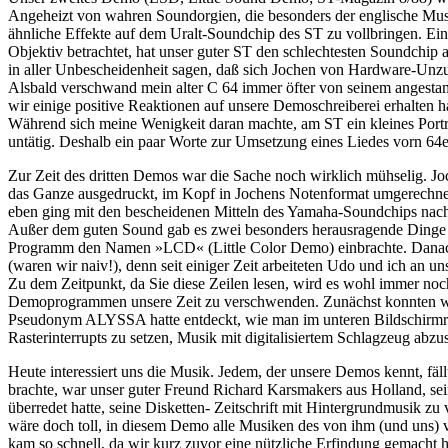
Angeheizt von wahren Soundorgien, die besonders der englische Mu
ähnliche Effekte auf dem Uralt-Soundchip des ST zu vollbringen. Ei
Objektiv betrachtet, hat unser guter ST den schlechtesten Soundchip
in aller Unbescheidenheit sagen, daß sich Jochen von Hardware-Unz
Alsbald verschwand mein alter C 64 immer öfter von seinem angest
wir einige positive Reaktionen auf unsere Demoschreiberei erhalten h
Während sich meine Wenigkeit daran machte, am ST ein kleines Port
untätig. Deshalb ein paar Worte zur Umsetzung eines Liedes vorn 64e
Zur Zeit des dritten Demos war die Sache noch wirklich mühselig. J
das Ganze ausgedruckt, im Kopf in Jochens Notenformat umgerechnet 
eben ging mit den bescheidenen Mitteln des Yamaha-Soundchips nachzu
Außer dem guten Sound gab es zwei besonders herausragende Dinge z
Programm den Namen »LCD« (Little Color Demo) einbrachte. Danach w
(waren wir naiv!), denn seit einiger Zeit arbeiteten Udo und ich an 
Zu dem Zeitpunkt, da Sie diese Zeilen lesen, wird es wohl immer noch
Demoprogrammen unsere Zeit zu verschwenden. Zunächst konnten wi
Pseudonym ALYSSA hatte entdeckt, wie man im unteren Bildschirmrand 
Rasterinterrupts zu setzen, Musik mit digitalisiertem Schlagzeug abzu
Heute interessiert uns die Musik. Jedem, der unsere Demos kennt, fäl
brachte, war unser guter Freund Richard Karsmakers aus Holland, se
überredet hatte, seine Disketten- Zeitschrift mit Hintergrundmusik z
wäre doch toll, in diesem Demo alle Musiken des von ihm (und uns) 
kam so schnell, da wir kurz zuvor eine nützliche Erfindung gemach