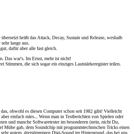
übersetzt heißt das Attack, Decay, Sustain und Release, weshalb
 sehr lange aus.
, dafür aber alle fast gleich.
 Das war's. Im Ernst, mehr ist nicht!
 Stimmen, die sich sogar ein einziges Lautstärkeregister teilen.
d das, obwohl es diesen Computer schon seit 1982 gibt! Vielleicht
 aber einfach mies... Wenn man in Testberichten von Spielen oder
inen und manche Softwaretester im besonderen (nein, nicht Du,
r viel Mühe gab, dem Soundchip mit programmtechnischen Tricks einen
 sehr gutem, dreistimmigen Digi-Sound im Hintergrund, das bei uns