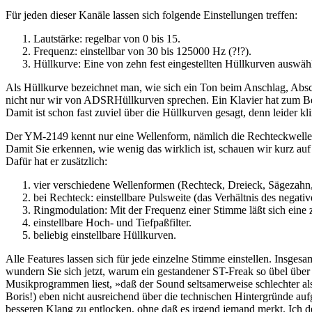
Für jeden dieser Kanäle lassen sich folgende Einstellungen treffen:
Lautstärke: regelbar von 0 bis 15.
Frequenz: einstellbar von 30 bis 125000 Hz (?!?).
Hüllkurve: Eine von zehn fest eingestellten Hüllkurven auswäh
Als Hüllkurve bezeichnet man, wie sich ein Ton beim Anschlag, Absch
nicht nur wir von ADSRHüllkurven sprechen. Ein Klavier hat zum Beisp
Damit ist schon fast zuviel über die Hüllkurven gesagt, denn leider 
Der YM-2149 kennt nur eine Wellenform, nämlich die Rechteckwelle. F
Damit Sie erkennen, wie wenig das wirklich ist, schauen wir kurz auf 
Dafür hat er zusätzlich:
vier verschiedene Wellenformen (Rechteck, Dreieck, Sägezahn
bei Rechteck: einstellbare Pulsweite (das Verhältnis des negati
Ringmodulation: Mit der Frequenz einer Stimme läßt sich eine 
einstellbare Hoch- und Tiefpaßfilter.
beliebig einstellbare Hüllkurven.
Alle Features lassen sich für jede einzelne Stimme einstellen. Insges
wundern Sie sich jetzt, warum ein gestandener ST-Freak so übel über
Musikprogrammen liest, »daß der Sound seltsamerweise schlechter als
Boris!) eben nicht ausreichend über die technischen Hintergründe au
besseren Klang zu entlocken, ohne daß es irgend jemand merkt. Ich 