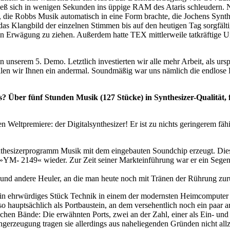
ieß sich in wenigen Sekunden ins üppige RAM des Ataris schleudern. N
n, die Robbs Musik automatisch in eine Form brachte, die Jochens Synthe
das Klangbild der einzelnen Stimmen bis auf den heutigen Tag sorgfält
n Erwägung zu ziehen. Außerdem hatte TEX mittlerweile tatkräftige U
 unserem 5. Demo. Letztlich investierten wir alle mehr Arbeit, als urs
len wir Ihnen ein andermal. Soundmäßig war uns nämlich die endlose L
Über fünf Stunden Musik (127 Stücke) in Synthesizer-Qualität, f
Weltpremiere: der Digitalsynthesizer! Er ist zu nichts geringerem fähi
nthesizerprogramm Musik mit dem eingebauten Soundchip erzeugt. Dies
M- 2149« wieder. Zur Zeit seiner Markteinführung war er ein Segen f
s und andere Heuler, an die man heute noch mit Tränen der Rührung zu
ein ehrwürdiges Stück Technik in einem der modernsten Heimcomputer E
 hauptsächlich als Portbaustein, an dem versehentlich noch ein paar a
echen Bände: Die erwähnten Ports, zwei an der Zahl, einer als Ein- und
zeugung tragen sie allerdings aus naheliegenden Gründen nicht allzuvi