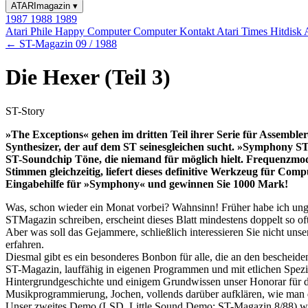
ATARImagazin
▾
1987
1988
1989
Atari Phile
Happy Computer
Computer Kontakt
Atari Times
Hitdisk
← ST-Magazin 09 / 1988
Die Hexer (Teil 3)
ST-Story
»The Exceptions« gehen im dritten Teil ihrer Serie für Assembl
Synthesizer, der auf dem ST seinesgleichen sucht. »Symphony S
ST-Soundchip Töne, die niemand für möglich hielt. Frequenzmod
Stimmen gleichzeitig, liefert dieses definitive Werkzeug für Comp
Eingabehilfe für »Symphony« und gewinnen Sie 1000 Mark!
Was, schon wieder ein Monat vorbei? Wahnsinn! Früher habe ich ungedu
STMagazin schreiben, erscheint dieses Blatt mindestens doppelt so oft
Aber was soll das Gejammere, schließlich interessieren Sie nicht 
erfahren.
Diesmal gibt es ein besonderes Bonbon für alle, die an den bescheide
ST-Magazin, lauffähig in eigenen Programmen und mit etlichen Spezial
Hintergrundgeschichte und einigem Grundwissen unser Honorar für d
Musikprogrammierung, Jochen, vollends darüber aufklären, wie man
Unser zweites Demo (LSD, Little Sound Demo; ST-Magazin 8/88) war k