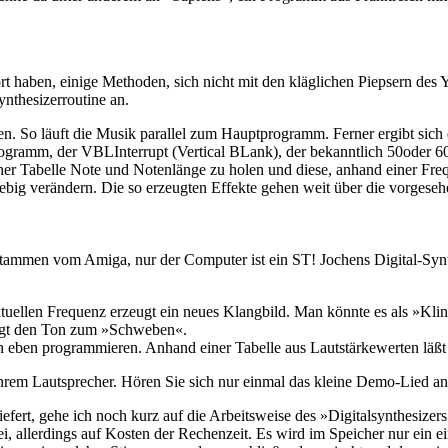
rt haben, einige Methoden, sich nicht mit den kläglichen Piepsern de
ynthesizerroutine an.
aufen. So läuft die Musik parallel zum Hauptprogramm. Ferner ergibt si
rogramm, der VBLInterrupt (Vertical BLank), der bekanntlich 50oder 6
einer Tabelle Note und Notenlänge zu holen und diese, anhand einer Fr
iebig verändern. Die so erzeugten Effekte gehen weit über die vorgese
ammen vom Amiga, nur der Computer ist ein ST! Jochens Digital-Synthe
tuellen Frequenz erzeugt ein neues Klangbild. Man könnte es als »Kli
ingt den Ton zum »Schweben«.
ben programmieren. Anhand einer Tabelle aus Lautstärkewerten läßt si
hrem Lautsprecher. Hören Sie sich nur einmal das kleine Demo-Lied an,
fert, gehe ich noch kurz auf die Arbeitsweise des »Digitalsynthesizer
allerdings auf Kosten der Rechenzeit. Es wird im Speicher nur ein einzi