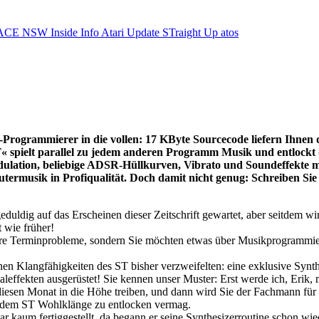
ACE NSW Inside Info
Atari Update
STraight Up
atos
er-Programmierer in die vollen: 17 KByte Sourcecode liefern Ihne
T« spielt parallel zu jedem anderen Programm Musik und entlock
ulation, beliebige ADSR-Hüllkurven, Vibrato und Soundeffekte mi
utermusik in Profiqualität. Doch damit nicht genug: Schreiben Sie 
ldig auf das Erscheinen dieser Zeitschrift gewartet, aber seitdem wir 
 wie früher!
unsere Terminprobleme, sondern Sie möchten etwas über Musikprogramm
nen Klangfähigkeiten des ST bisher verzweifelten: eine exklusive Synth
effekten ausgerüstet! Sie kennen unser Muster: Erst werde ich, Erik, m
iesen Monat in die Höhe treiben, und dann wird Sie der Fachmann für
 dem ST Wohlklänge zu entlocken vermag.
aum fertiggestellt, da begann er seine Synthesizerroutine schon wied