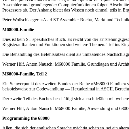
Assembler und grundlegender Computerfunktionen folgen Abschnitte 
Prozessors ab. Der Anhang bietet das Wissen noch einmal, teils in Er
Peter Wollschlaeger: »Atari ST Assembler Buch«, Markt und Technik
M68000-Familie
Dies ist kein ST-spezifisches Buch. Es reicht von der Entstehungsges
Registeraufbauten und Funktionen sind weitere Themen. Tief ins Ein
Die Behandlung des Befehlssatzes dient als umfassendes Nachschlag
Werner Hilf, Anton Nausch: M68000 Familie, Grundlagen und Archit
M68000-Familie, Teil 2
Ein Schwerpunkt des zweiten Bandes der Reihe »M68000 Familie« si
beispielsweise zur Codewandlung — Hexadezimal in ASCII, Berechnu
Der zweite Teil des Buches beschäftigt sich ausschließlich mit weite
Werner Hilf, Anton Nausch: M68000-Familie, Anwendung und 68000
Programming the 68000
Allen, die sich der englischen Sprache mächtig schätzen, sei ein a