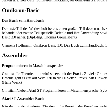
Jürgen u. Dieter Geiß: Softwareentwicklung auf dem Atari ST, Pro
Omikron-Basic
Das Buch zum Handbuch
Der erste Teil des Werkes holt bereits einen großen Teil dessen nac
behandelt der zweite Teil spezielle Befehle und ihre Anwendung so
Basic 3.0 näher. (Dipl.-Ing. Thomas Greuelsberg)
Clemens Hoffmann: Omikron Basic 3.0, Das Buch zum Handbuch, 198
Assembler
Programmieren in Maschinensprache
Grau ist alle Theorie, bunt wird sie erst mit der Praxis. Zuviel »Gr
Befehle geht es erst auf Seite 270 in die 60 Seiten Praxis. Mit Hin
(Hans Weck)
Christian Nieber: Atari ST Programmieren in Maschinensprache, Sy
Atari ST-Assembler-Buch
Wer den praxisorientierten Einstieg in die Sprache der Sprachen such