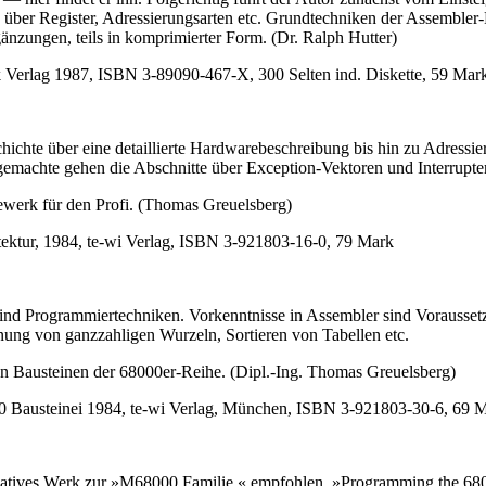
über Register, Adressierungsarten etc. Grundtechniken der Assembler
gänzungen, teils in komprimierter Form. (Dr. Ralph Hutter)
 Verlag 1987, ISBN 3-89090-467-X, 300 Selten ind. Diskette, 59 Mar
chichte über eine detaillierte Hardwarebeschreibung bis hin zu Adressie
gemachte gehen die Abschnitte über Exception-Vektoren und Interrupt
ewerk für den Profi. (Thomas Greuelsberg)
ektur, 1984, te-wi Verlag, ISBN 3-921803-16-0, 79 Mark
nd Programmiertechniken. Vorkenntnisse in Assembler sind Vorausset
ng von ganzzahligen Wurzeln, Sortieren von Tabellen etc.
ren Bausteinen der 68000er-Reihe. (Dipl.-Ing. Thomas Greuelsberg)
 Bausteinei 1984, te-wi Verlag, München, ISBN 3-921803-30-6, 69 
lternatives Werk zur »M68000 Familie « empfohlen. »Programming the 6