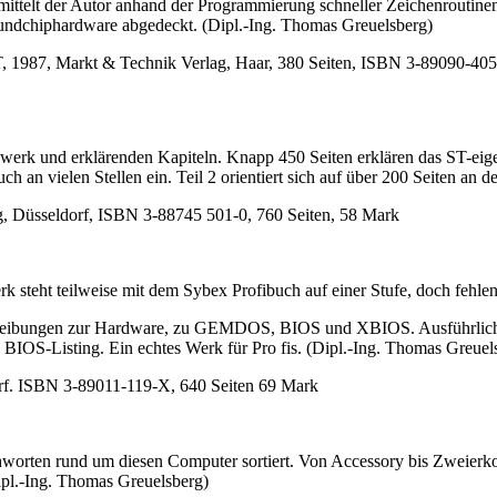
mittelt der Autor anhand der Programmierung schneller Zeichenroutinen
ndchiphardware abgedeckt. (Dipl.-Ing. Thomas Greuelsberg)
, 1987, Markt & Technik Verlag, Haar, 380 Seiten, ISBN 3-89090-40
gewerk und erklärenden Kapiteln. Knapp 450 Seiten erklären das ST-e
 an vielen Stellen ein. Teil 2 orientiert sich auf über 200 Seiten an d
g, Düsseldorf, ISBN 3-88745 501-0, 760 Seiten, 58 Mark
erk steht teilweise mit dem Sybex Profibuch auf einer Stufe, doch feh
eschreibungen zur Hardware, zu GEMDOS, BIOS und XBIOS. Ausführlich
 BIOS-Listing. Ein echtes Werk für Pro fis. (Dipl.-Ing. Thomas Greuel
orf. ISBN 3-89011-119-X, 640 Seiten 69 Mark
hworten rund um diesen Computer sortiert. Von Accessory bis Zweierkom
ipl.-Ing. Thomas Greuelsberg)