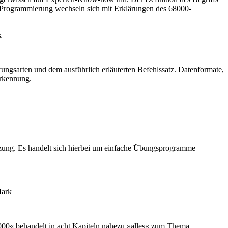
-Programmierung wechseln sich mit Erklärungen des 68000-
k
rungsarten und dem ausführlich erläuterten Befehlssatz. Datenformate,
erkennung.
zung. Es handelt sich hierbei um einfache Übungsprogramme
Mark
8000« behandelt in acht Kapiteln nahezu »alles« zum Thema