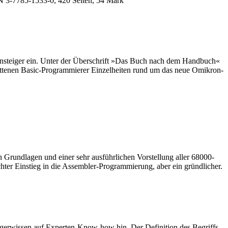
N 3-7785-1533-0, 420 Seiten, 54 Mark
-Einsteiger ein. Unter der Überschrift »Das Buch nach dem Handbuch«
ittenen Basic-Programmierer Einzelheiten rund um das neue Omikron-
n Grundlagen und einer sehr ausführlichen Vorstellung aller 68000-
hter Einstieg in die Assembler-Programmierung, aber ein gründlicher.
teigerwissen auf Experten-Know-how hin. Der Definition des Begriffs