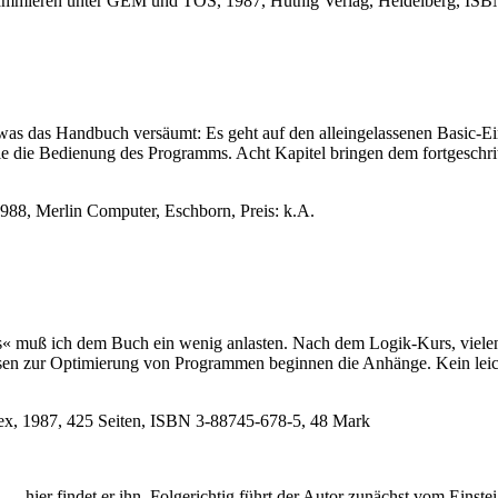
grammieren unter GEM und TOS, 1987, Hüthig Verlag, Heidelberg, ISB
h, was das Handbuch versäumt: Es geht auf den alleingelassenen Basic
wie die Bedienung des Programms. Acht Kapitel bringen dem fortgeschr
8, Merlin Computer, Eschborn, Preis: k.A.
aues« muß ich dem Buch ein wenig anlasten. Nach dem Logik-Kurs, viele
weisen zur Optimierung von Programmen beginnen die Anhänge. Kein leic
bex, 1987, 425 Seiten, ISBN 3-88745-678-5, 48 Mark
t — hier findet er ihn. Folgerichtig führt der Autor zunächst vom Eins