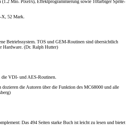
 (1.2 Mio. Pixel/s), Effektprogrammierung sowie 10farbiger Sprite-
5-X, 52 Mark.
igene Betriebssystem. TOS und GEM-Routinen sind übersichtlich
er Hardware. (Dr. Ralph Hutter)
len die VDI- und AES-Routinen.
 dozieren die Autoren über die Funktion des MC68000 und alle
sberg)
plement: Das 494 Seiten starke Buch ist leicht zu lesen und bietet