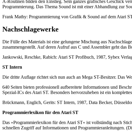
A-Routinen bilden den Einstieg. Sein ganzes grafisches Geschick ver
Programmierung. Das Thema Sound ist mit einer Abhandlung zur Sou
Frank Mathy: Programmierung von Grafik & Sound auf dem Atari ST
Nachschlagewerke
Die Fülle des Materials ist eine gelungene Mischung aus Nachschla
zusammengestellt. Auf deren Aufruf aus C und Assembler geht das Buch
Jankowski, Reschke, Rabich: Atari ST Profibuch, 1987, Sybex Verla
ST Intern
Die dritte Auflage richtet sich nun auch an Mega ST-Besitzer. Das W
640 Seiten bieten professionell aufbereitete Informationen und B
Spezial-ICs des Atari ST. Besonders hervorzuheben ist ein komplettes
Brückmann, Englich, Gerits: ST Intern, 1987, Data Becker, Düsseld
Programmierlexikon für den Atari ST
Das »Programmierlexikon für den Atari ST« ist vollständig nach Stic
schnellen Zugriff auf Informationen und Programmieranleitungen. (D