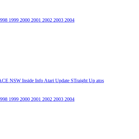
1998
1999
2000
2001
2002
2003
2004
ACE NSW Inside Info
Atari Update
STraight Up
atos
1998
1999
2000
2001
2002
2003
2004