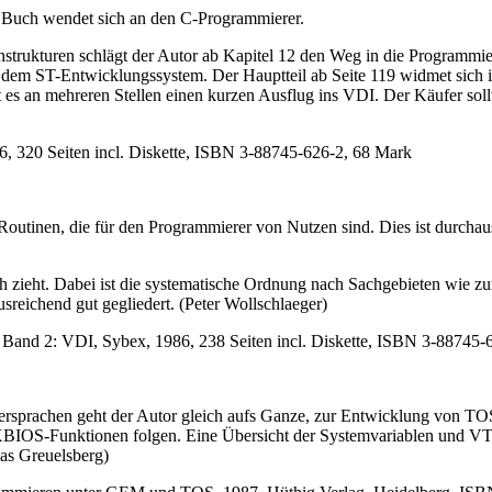
 Buch wendet sich an den C-Programmierer.
trukturen schlägt der Autor ab Kapitel 12 den Weg in die Programmie
 dem ST-Entwicklungssystem. Der Hauptteil ab Seite 119 widmet sich i
ibt es an mehreren Stellen einen kurzen Ausflug ins VDI. Der Käufer s
, 320 Seiten incl. Diskette, ISBN 3-88745-626-2, 68 Mark
 Routinen, die für den Programmierer von Nutzen sind. Dies ist durcha
uch zieht. Dabei ist die systematische Ordnung nach Sachgebieten wie zu
reichend gut gegliedert. (Peter Wollschlaeger)
Band 2: VDI, Sybex, 1986, 238 Seiten incl. Diskette, ISBN 3-88745-
ersprachen geht der Autor gleich aufs Ganze, zur Entwicklung von TO
OS-Funktionen folgen. Eine Übersicht der Systemvariablen und VT52
as Greuelsberg)