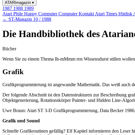
ATARImagazin
▾
1987
1988
1989
Atari Phile
Happy Computer
Computer Kontakt
Atari Times
Hitdisk
← ST-Magazin 10 / 1988
Die Handbibliothek des Atarian
Bücher
Wenn Sie zu einem Thema Ih-mMmm ren Wissensdurst stillen wollen, so
Grafik
Grafikprogrammierung ist angewandte Mathematik. Das weiß auch der 
Der folgende Abschnitt ist den Datenstrukturen zur Beschreibung gr
Objektgenerierung, Rotationskörper Painter- und Hidden Line-Algorit
Uwe Braun: Atari ST 3-D Grafikprogrammierung, Data Becker 1986,
Grafik und Sound
Schnelle Grafikroutinen gefällig? Elf Kapitel informieren den Lese