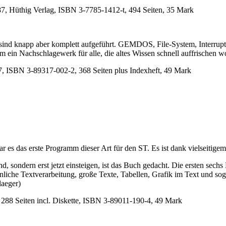
7, Hüthig Verlag, ISBN 3-7785-1412-t, 494 Seiten, 35 Mark
d knapp aber komplett aufgeführt. GEMDOS, File-System, Interruptve
 ein Nachschlagewerk für alle, die altes Wissen schnell auffrischen w
ISBN 3-89317-002-2, 368 Seiten plus Indexheft, 49 Mark
 war es das erste Programm dieser Art für den ST. Es ist dank vielseit
d, sondern erst jetzt einsteigen, ist das Buch gedacht. Die ersten sec
nliche Textverarbeitung, große Texte, Tabellen, Grafik im Text und s
laeger)
8 Seiten incl. Diskette, ISBN 3-89011-190-4, 49 Mark