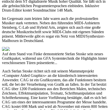
entlockt dem ST digitalisierte Musik hoher Qualität. Sie läßt sich in
alle gebräuchlichen Programmiersprachen einbinden. Inklusive
Drum-Editor kostet Soundmachine 148 Mark.
Im Gegensatz zum letzten Jahr waren auch die professionellen
Musiker stark vertreten. Neben den führenden MIDI-Anbietern
Steinberg, C-Lab und Hybrid Arts, zeigten sich auch eine große
deutsche Musikzeitschrift sowie MIDI-Clubs mit eigenen Ständen
präsent. Mittlerweile gibt es sogar ein Netz von MIDI/Synthesizer-
Mailboxen in Deutschland.
Auf dem Stand von Finke demonstrierte Stefan Stoske sein neues
Grafikpaket, während uns GFA Systemtechnik die Highlights hinter
verschlossenen Türen präsentierte...
Auch Stefan Stoske richtet sich mit seinem Mammutprojekt
»Computer Aided Graphics« an die künstlerisch interessierten
Anwender. CAG ist ein Grafiksystem, das alle Funktionen besitzen
soll, die bei der Verarbeitung von Grafik an fallen. In der Tat besitzt
CAG über 1200 Funktionen aus den Bereichen Malen, technisches
Zeichnen, Effektmanipulation, Textsatz, Schriftmanipulation und
Schrifterkennung. Eine kurze Vorführung bestätigte, daß es sich bei
CAG um eines der interessantesten Programme der Messe handelte.
CAG kostet 698 Mark und wird ab November mit einem 800 Seiten