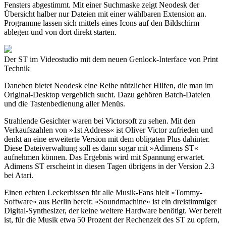
Fensters abgestimmt. Mit einer Suchmaske zeigt Neodesk der
Übersicht halber nur Dateien mit einer wählbaren Extension an.
Programme lassen sich mittels eines Icons auf den Bildschirm
ablegen und von dort direkt starten.
Der ST im Videostudio mit dem neuen Genlock-Interface von Print
Technik
Daneben bietet Neodesk eine Reihe nützlicher Hilfen, die man im
Original-Desktop vergeblich sucht. Dazu gehören Batch-Dateien
und die Tastenbedienung aller Menüs.
Strahlende Gesichter waren bei Victorsoft zu sehen. Mit den
Verkaufszahlen von »1st Address« ist Oliver Victor zufrieden und
denkt an eine erweiterte Version mit dem obligaten Plus dahinter.
Diese Dateiverwaltung soll es dann sogar mit »Adimens ST«
aufnehmen können. Das Ergebnis wird mit Spannung erwartet.
Adimens ST erscheint in diesen Tagen übrigens in der Version 2.3
bei Atari.
Einen echten Leckerbissen für alle Musik-Fans hielt »Tommy-
Software« aus Berlin bereit: »Soundmachine« ist ein dreistimmiger
Digital-Synthesizer, der keine weitere Hardware benötigt. Wer bereit
ist, für die Musik etwa 50 Prozent der Rechenzeit des ST zu opfern,