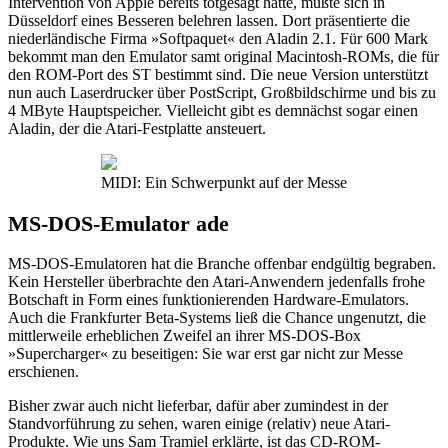
Intervention von Apple bereits totgesagt hatte, mußte sich in
Düsseldorf eines Besseren belehren lassen. Dort präsentierte die
niederländische Firma »Softpaquet« den Aladin 2.1. Für 600 Mark
bekommt man den Emulator samt original Macintosh-ROMs, die für
den ROM-Port des ST bestimmt sind. Die neue Version unterstützt
nun auch Laserdrucker über PostScript, Großbildschirme und bis zu
4 MByte Hauptspeicher. Vielleicht gibt es demnächst sogar einen
Aladin, der die Atari-Festplatte ansteuert.
MIDI: Ein Schwerpunkt auf der Messe
MS-DOS-Emulator ade
MS-DOS-Emulatoren hat die Branche offenbar endgültig begraben.
Kein Hersteller überbrachte den Atari-Anwendern jedenfalls frohe
Botschaft in Form eines funktionierenden Hardware-Emulators.
Auch die Frankfurter Beta-Systems ließ die Chance ungenutzt, die
mittlerweile erheblichen Zweifel an ihrer MS-DOS-Box
»Supercharger« zu beseitigen: Sie war erst gar nicht zur Messe
erschienen.
Bisher zwar auch nicht lieferbar, dafür aber zumindest in der
Standvorführung zu sehen, waren einige (relativ) neue Atari-
Produkte. Wie uns Sam Tramiel erklärte, ist das CD-ROM-