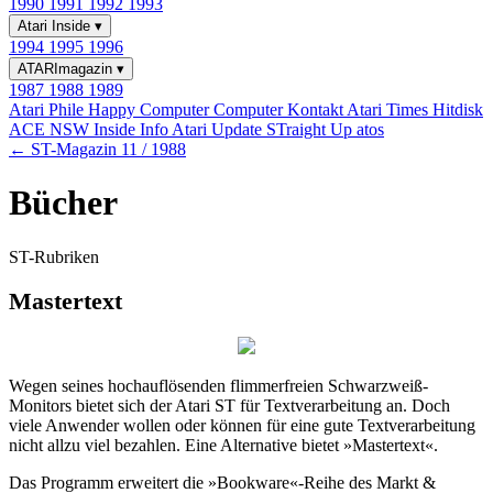
1990
1991
1992
1993
Atari Inside
▾
1994
1995
1996
ATARImagazin
▾
1987
1988
1989
Atari Phile
Happy Computer
Computer Kontakt
Atari Times
Hitdisk
ACE NSW Inside Info
Atari Update
STraight Up
atos
← ST-Magazin 11 / 1988
Bücher
ST-Rubriken
Mastertext
Wegen seines hochauflösenden flimmerfreien Schwarzweiß-
Monitors bietet sich der Atari ST für Textverarbeitung an. Doch
viele Anwender wollen oder können für eine gute Textverarbeitung
nicht allzu viel bezahlen. Eine Alternative bietet »Mastertext«.
Das Programm erweitert die »Bookware«-Reihe des Markt &