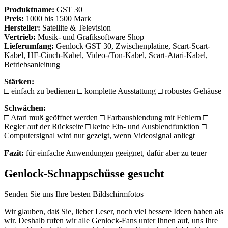
Produktname:
GST 30
Preis:
1000 bis 1500 Mark
Hersteller:
Satellite & Television
Vertrieb:
Musik- und Grafiksoftware Shop
Lieferumfang:
Genlock GST 30, Zwischenplatine, Scart-Scart-
Kabel, HF-Cinch-Kabel, Video-/Ton-Kabel, Scart-Atari-Kabel,
Betriebsanleitung
Stärken:
□ einfach zu bedienen □ komplette Ausstattung □ robustes Gehäuse
Schwächen:
□ Atari muß geöffnet werden □ Farbausblendung mit Fehlern □
Regler auf der Rückseite □ keine Ein- und Ausblendfunktion □
Computersignal wird nur gezeigt, wenn Videosignal anliegt
Fazit:
für einfache Anwendungen geeignet, dafür aber zu teuer
Genlock-Schnappschüsse gesucht
Senden Sie uns Ihre besten Bildschirmfotos
Wir glauben, daß Sie, lieber Leser, noch viel bessere Ideen haben als
wir. Deshalb rufen wir alle Genlock-Fans unter Ihnen auf, uns Ihre