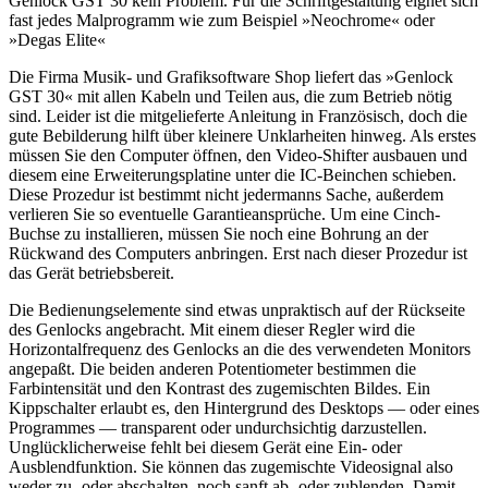
Genlock GST 30 kein Problem. Für die Schriftgestaltung eignet sich
fast jedes Malprogramm wie zum Beispiel »Neochrome« oder
»Degas Elite«
Die Firma Musik- und Grafiksoftware Shop liefert das »Genlock
GST 30« mit allen Kabeln und Teilen aus, die zum Betrieb nötig
sind. Leider ist die mitgelieferte Anleitung in Französisch, doch die
gute Bebilderung hilft über kleinere Unklarheiten hinweg. Als erstes
müssen Sie den Computer öffnen, den Video-Shifter ausbauen und
diesem eine Erweiterungsplatine unter die IC-Beinchen schieben.
Diese Prozedur ist bestimmt nicht jedermanns Sache, außerdem
verlieren Sie so eventuelle Garantieansprüche. Um eine Cinch-
Buchse zu installieren, müssen Sie noch eine Bohrung an der
Rückwand des Computers anbringen. Erst nach dieser Prozedur ist
das Gerät betriebsbereit.
Die Bedienungselemente sind etwas unpraktisch auf der Rückseite
des Genlocks angebracht. Mit einem dieser Regler wird die
Horizontalfrequenz des Genlocks an die des verwendeten Monitors
angepaßt. Die beiden anderen Potentiometer bestimmen die
Farbintensität und den Kontrast des zugemischten Bildes. Ein
Kippschalter erlaubt es, den Hintergrund des Desktops — oder eines
Programmes — transparent oder undurchsichtig darzustellen.
Unglücklicherweise fehlt bei diesem Gerät eine Ein- oder
Ausblendfunktion. Sie können das zugemischte Videosignal also
weder zu- oder abschalten, noch sanft ab- oder zublenden. Damit