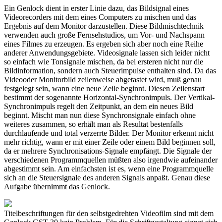
Ein Genlock dient in erster Linie dazu, das Bildsignal eines
Videorecorders mit dem eines Computers zu mischen und das
Ergebnis auf dem Monitor darzustellen. Diese Bildmischtechnik
verwenden auch große Fernsehstudios, um Vor- und Nachspann
eines Filmes zu erzeugen. Es ergeben sich aber noch eine Reihe
anderer Anwendungsgebiete. Videosignale lassen sich leider nicht
so einfach wie Tonsignale mischen, da bei ersteren nicht nur die
Bildinformation, sondern auch Steuerimpulse enthalten sind. Da das
Videooder Monitorbild zeilenweise abgetastet wird, muß genau
festgelegt sein, wann eine neue Zeile beginnt. Diesen Zeilenstart
bestimmt der sogenannte Horizontal-Synchronimpuls. Der Vertikal-
Synchronimpuls regelt den Zeitpunkt, an dem ein neues Bild
beginnt. Mischt man nun diese Synchronsignale einfach ohne
weiteres zusammen, so erhält man als Resultat bestenfalls
durchlaufende und total verzerrte Bilder. Der Monitor erkennt nicht
mehr richtig, wann er mit einer Zeile oder einem Bild beginnen soll,
da er mehrere Synchronisations-Signale empfängt. Die Signale der
verschiedenen Programmquellen müßten also irgendwie aufeinander
abgestimmt sein. Am einfachsten ist es, wenn eine Programmquelle
sich an die Steuersignale des anderen Signals anpaßt. Genau diese
Aufgabe übernimmt das Genlock.
Titelbeschriftungen für den selbstgedrehten Videofilm sind mit dem