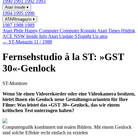
1990
1991
1992
1993
Atari Inside
▾
1994
1995
1996
ATARImagazin
▾
1987
1988
1989
Atari Phile
Happy Computer
Computer Kontakt
Atari Times
Hitdisk
ACE NSW Inside Info
Atari Update
STraight Up
atos
← ST-Magazin 11 / 1988
Fernsehstudio à la ST: »GST
30«-Genlock
ST-Monitore
Wenn Sie einen Videorekorder oder eine Videokamera besitzen,
bietet Ihnen ein Genlock neue Gestaltungsvarianten für Ihre
Filme: Was leistet das »GST 30«-Genlock, das wir einem
kritischen Test unterzogen haben?
Computergrafik kombiniert mit realen Bildern. Mit einem Genlock
sind solche Effekte recht einfach zu erzielen