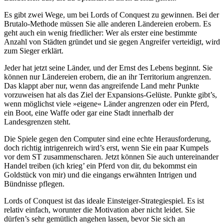
Es gibt zwei Wege, um bei Lords of Conquest zu gewinnen. Bei der
Brutalo-Methode müssen Sie alle anderen Ländereien erobern. Es
geht auch ein wenig friedlicher: Wer als erster eine bestimmte
Anzahl von Städten gründet und sie gegen Angreifer verteidigt, wird
zum Sieger erklärt.
Jeder hat jetzt seine Länder, und der Ernst des Lebens beginnt. Sie
können nur Ländereien erobern, die an ihr Territorium angrenzen.
Das klappt aber nur, wenn das angreifende Land mehr Punkte
vorzuweisen hat als das Ziel der Expansions-Gelüste. Punkte gibt’s,
wenn möglichst viele »eigene« Länder angrenzen oder ein Pferd,
ein Boot, eine Waffe oder gar eine Stadt innerhalb der
Landesgrenzen steht.
Die Spiele gegen den Computer sind eine echte Herausforderung,
doch richtig intrigenreich wird’s erst, wenn Sie ein paar Kumpels
vor dem ST zusammenscharen. Jetzt können Sie auch untereinander
Handel treiben (ich krieg’ ein Pferd von dir, du bekommst ein
Goldstück von mir) und die eingangs erwähnten Intrigen und
Bündnisse pflegen.
Lords of Conquest ist das ideale Einsteiger-Strategiespiel. Es ist
relativ einfach, worunter die Motivation aber nicht leidet. Sie
dürfen’s sehr gemütlich angehen lassen, bevor Sie sich an