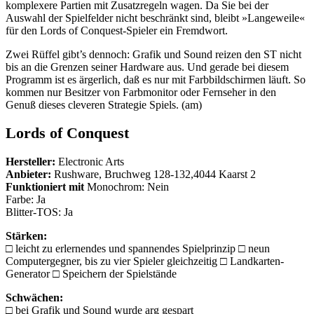
komplexere Partien mit Zusatzregeln wagen. Da Sie bei der
Auswahl der Spielfelder nicht beschränkt sind, bleibt »Langeweile«
für den Lords of Conquest-Spieler ein Fremdwort.
Zwei Rüffel gibt’s dennoch: Grafik und Sound reizen den ST nicht
bis an die Grenzen seiner Hardware aus. Und gerade bei diesem
Programm ist es ärgerlich, daß es nur mit Farbbildschirmen läuft. So
kommen nur Besitzer von Farbmonitor oder Fernseher in den
Genuß dieses cleveren Strategie Spiels. (am)
Lords of Conquest
Hersteller:
Electronic Arts
Anbieter:
Rushware, Bruchweg 128-132,4044 Kaarst 2
Funktioniert mit
Monochrom: Nein
Farbe: Ja
Blitter-TOS: Ja
Stärken:
□ leicht zu erlernendes und spannendes Spielprinzip □ neun
Computergegner, bis zu vier Spieler gleichzeitig □ Landkarten-
Generator □ Speichern der Spielstände
Schwächen:
□ bei Grafik und Sound wurde arg gespart