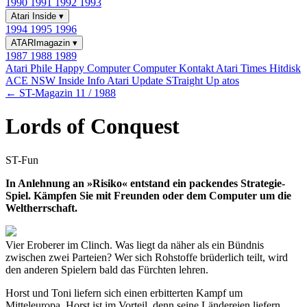
1990
1991
1992
1993
Atari Inside
▾
1994
1995
1996
ATARImagazin
▾
1987
1988
1989
Atari Phile
Happy Computer
Computer Kontakt
Atari Times
Hitdisk
ACE NSW Inside Info
Atari Update
STraight Up
atos
← ST-Magazin 11 / 1988
Lords of Conquest
ST-Fun
In Anlehnung an »Risiko« entstand ein packendes Strategie-
Spiel. Kämpfen Sie mit Freunden oder dem Computer um die
Weltherrschaft.
Vier Eroberer im Clinch. Was liegt da näher als ein Bündnis
zwischen zwei Parteien? Wer sich Rohstoffe brüderlich teilt, wird
den anderen Spielern bald das Fürchten lehren.
Horst und Toni liefern sich einen erbitterten Kampf um
Mitteleuropa. Horst ist im Vorteil, denn seine Ländereien liefern