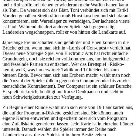
mehr Rohstoffe, mit denen er wiederum mehr Waffen bauen kann
als Toni. Da wendet sich das Blatt. Toni verbündet sich mit Tarik!
Vor den geballten Streitkräften muß Horst kuschen und sich darauf
konzentrieren, sein Warenlager zu verteidigen. Der lachende vierte
ist Paul: Während die drei anderen Spieler sich gegenseitig
Ländereien wegschnappen, rollt er von hinten die Landkarte auf.
Jahrelange Freundschaften sind gefährdet und Ehen können in die
Brüche gehen, wenn man sich in »Lords of Con-quest« vertieft hat.
Dieses neue Strategie-Spiel von Electronic Arts hat recht einfache
Grundregeln, doch sie reichen vollkommen aus, um intrigenreiche
und fesselnde Partien zu entfachen. Wer das Brettspiel »Risiko«
kennt, weiß, was ihn erwartet: Taktik und Tüfteleien bis zum
bitteren Ende. Bevor man sich ans Erobern macht, wählt man noch
die Anzahl der Spieler (allein gegen den Computer oder bis zu vier
menschliche Kontrahenten). Der Computer ist ein schlauer Bursche.
Er spielt trickreich, benötigt nur kurze Denkpausen und steht in
neun Schwierigkeitsstufen zur Verfügung.
Zu Beginn einer Runde wählt man sich eine von 19 Landkarten aus,
die auf der Programm-Diskette gesichert sind. Sie können auch
eigene Karten entwerfen und speichern oder sich vom Programm
eine Zufallskarte generieren lassen. Jede Karte ist in einzelne Länder
unterteilt. Danach wählen die Spieler immer der Reihe nach
Ländereien aus, die zu Spielstart in ihren Besitz gehen.