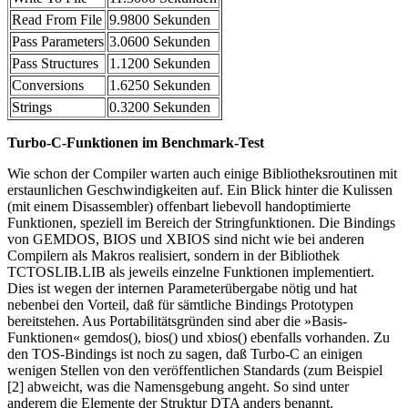
Read From File
9.9800 Sekunden
Pass Parameters
3.0600 Sekunden
Pass Structures
1.1200 Sekunden
Conversions
1.6250 Sekunden
Strings
0.3200 Sekunden
Turbo-C-Funktionen im Benchmark-Test
Wie schon der Compiler warten auch einige Bibliotheksroutinen mit
erstaunlichen Geschwindigkeiten auf. Ein Blick hinter die Kulissen
(mit einem Disassembler) offenbart liebevoll handoptimierte
Funktionen, speziell im Bereich der Stringfunktionen. Die Bindings
von GEMDOS, BIOS und XBIOS sind nicht wie bei anderen
Compilern als Makros realisiert, sondern in der Bibliothek
TCTOSLIB.LIB als jeweils einzelne Funktionen implementiert.
Dies ist wegen der internen Parameterübergabe nötig und hat
nebenbei den Vorteil, daß für sämtliche Bindings Prototypen
bereitstehen. Aus Portabilitätsgründen sind aber die »Basis-
Funktionen« gemdos(), bios() und xbios() ebenfalls vorhanden. Zu
den TOS-Bindings ist noch zu sagen, daß Turbo-C an einigen
wenigen Stellen von den veröffentlichen Standards (zum Beispiel
[2] abweicht, was die Namensgebung angeht. So sind unter
anderem die Elemente der Struktur DTA anders benannt.