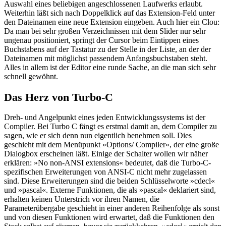
Auswahl eines beliebigen angeschlossenen Laufwerks erlaubt.
Weiterhin läßt sich nach Doppelklick auf das Extension-Feld unter
den Dateinamen eine neue Extension eingeben. Auch hier ein Clou:
Da man bei sehr großen Verzeichnissen mit dem Slider nur sehr
ungenau positioniert, springt der Cursor beim Eintippen eines
Buchstabens auf der Tastatur zu der Stelle in der Liste, an der der
Dateinamen mit möglichst passendem Anfangsbuchstaben steht.
Alles in allem ist der Editor eine runde Sache, an die man sich sehr
schnell gewöhnt.
Das Herz von Turbo-C
Dreh- und Angelpunkt eines jeden Entwicklungssystems ist der
Compiler. Bei Turbo C fängt es erstmal damit an, dem Compiler zu
sagen, wie er sich denn nun eigentlich benehmen soll. Dies
geschieht mit dem Menüpunkt »Options/ Compiler«, der eine große
Dialogbox erscheinen läßt. Einige der Schalter wollen wir näher
erklären: »No non-ANSI extensions« bedeutet, daß die Turbo-C-
spezifischen Erweiterungen von ANSI-C nicht mehr zugelassen
sind. Diese Erweiterungen sind die beiden Schlüsselworte »cdecl«
und »pascal«. Externe Funktionen, die als »pascal« deklariert sind,
erhalten keinen Unterstrich vor ihren Namen, die
Parameterübergabe geschieht in einer anderen Reihenfolge als sonst
und von diesen Funktionen wird erwartet, daß die Funktionen den