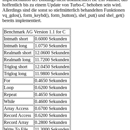
hoffentlich bis zu einem Update von Turbo-C behoben sein wird.
Allerdings sind die sonst so stiefmütterlich behandelten Funktionen
vq_gdos(), form_keybd(), form_button(), shel_put() und shel_get()
bereits implementiert.
Benchmark AG Version 1.1 for C
Intmath short
0.6000 Sekunden
Intmath long
1.0750 Sekunden
Realmath short
12.0600 Sekunden
Realmath long
11.7200 Sekunden
Triglog short
12.0450 Sekunden
Triglog long
11.9800 Sekunden
For
0.4650 Sekunden
Loop
0.6200 Sekunden
Repeat
0.4650 Sekunden
While
0.4600 Sekunden
Array Access
0.6700 Sekunden
Record Access
0.6200 Sekunden
Record Array
0.2800 Sekunden
Write To File
11.3000 Sekunden