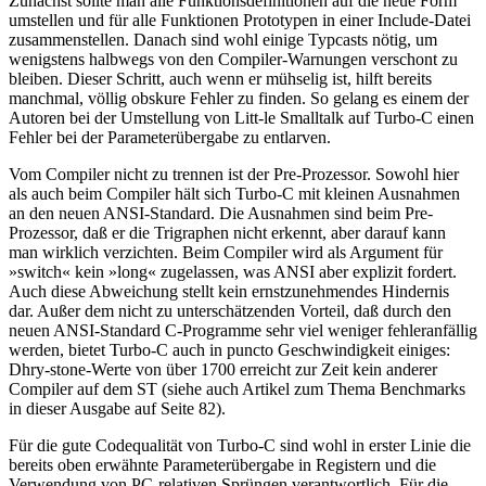
Zunächst sollte man alle Funktionsdefinitionen auf die neue Form
umstellen und für alle Funktionen Prototypen in einer Include-Datei
zusammenstellen. Danach sind wohl einige Typcasts nötig, um
wenigstens halbwegs von den Compiler-Warnungen verschont zu
bleiben. Dieser Schritt, auch wenn er mühselig ist, hilft bereits
manchmal, völlig obskure Fehler zu finden. So gelang es einem der
Autoren bei der Umstellung von Litt-le Smalltalk auf Turbo-C einen
Fehler bei der Parameterübergabe zu entlarven.
Vom Compiler nicht zu trennen ist der Pre-Prozessor. Sowohl hier
als auch beim Compiler hält sich Turbo-C mit kleinen Ausnahmen
an den neuen ANSI-Standard. Die Ausnahmen sind beim Pre-
Prozessor, daß er die Trigraphen nicht erkennt, aber darauf kann
man wirklich verzichten. Beim Compiler wird als Argument für
»switch« kein »long« zugelassen, was ANSI aber explizit fordert.
Auch diese Abweichung stellt kein ernstzunehmendes Hindernis
dar. Außer dem nicht zu unterschätzenden Vorteil, daß durch den
neuen ANSI-Standard C-Programme sehr viel weniger fehleranfällig
werden, bietet Turbo-C auch in puncto Geschwindigkeit einiges:
Dhry-stone-Werte von über 1700 erreicht zur Zeit kein anderer
Compiler auf dem ST (siehe auch Artikel zum Thema Benchmarks
in dieser Ausgabe auf Seite 82).
Für die gute Codequalität von Turbo-C sind wohl in erster Linie die
bereits oben erwähnte Parameterübergabe in Registern und die
Verwendung von PC-relativen Sprüngen verantwortlich. Für die