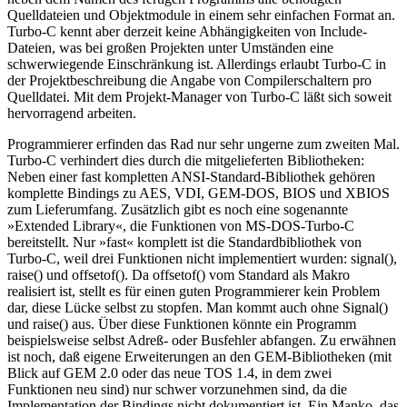
Quelldateien und Objektmodule in einem sehr einfachen Format an.
Turbo-C kennt aber derzeit keine Abhängigkeiten von Include-
Dateien, was bei großen Projekten unter Umständen eine
schwerwiegende Einschränkung ist. Allerdings erlaubt Turbo-C in
der Projektbeschreibung die Angabe von Compilerschaltern pro
Quelldatei. Mit dem Projekt-Manager von Turbo-C läßt sich soweit
hervorragend arbeiten.
Programmierer erfinden das Rad nur sehr ungerne zum zweiten Mal.
Turbo-C verhindert dies durch die mitgelieferten Bibliotheken:
Neben einer fast kompletten ANSI-Standard-Bibliothek gehören
komplette Bindings zu AES, VDI, GEM-DOS, BIOS und XBIOS
zum Lieferumfang. Zusätzlich gibt es noch eine sogenannte
»Extended Library«, die Funktionen von MS-DOS-Turbo-C
bereitstellt. Nur »fast« komplett ist die Standardbibliothek von
Turbo-C, weil drei Funktionen nicht implementiert wurden: signal(),
raise() und offsetof(). Da offsetof() vom Standard als Makro
realisiert ist, stellt es für einen guten Programmierer kein Problem
dar, diese Lücke selbst zu stopfen. Man kommt auch ohne Signal()
und raise() aus. Über diese Funktionen könnte ein Programm
beispielsweise selbst Adreß- oder Busfehler abfangen. Zu erwähnen
ist noch, daß eigene Erweiterungen an den GEM-Bibliotheken (mit
Blick auf GEM 2.0 oder das neue TOS 1.4, in dem zwei
Funktionen neu sind) nur schwer vorzunehmen sind, da die
Implementation der Bindings nicht dokumentiert ist. Ein Manko, das