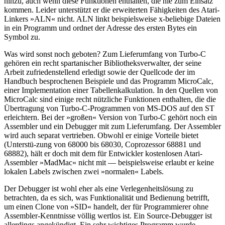
hinzu, auch wenn diese Funktionen enthalten, die nie zum Einsatz
kommen. Leider unterstützt er die erweiterten Fähigkeiten des Atari-
Linkers »ALN« nicht. ALN linkt beispielsweise x-beliebige Dateien
in ein Programm und ordnet der Adresse des ersten Bytes ein
Symbol zu.
Was wird sonst noch geboten? Zum Lieferumfang von Turbo-C
gehören ein recht spartanischer Bibliotheksverwalter, der seine
Arbeit zufriedenstellend erledigt sowie der Quellcode der im
Handbuch besprochenen Beispiele und das Programm MicroCalc,
einer Implementation einer Tabellenkalkulation. In den Quellen von
MicroCalc sind einige recht nützliche Funktionen enthalten, die die
Übertragung von Turbo-C-Programmen von MS-DOS auf den ST
erleichtern. Bei der »großen« Version von Turbo-C gehört noch ein
Assembler und ein Debugger mit zum Lieferumfang. Der Assembler
wird auch separat vertrieben. Obwohl er einige Vorteile bietet
(Unterstü-zung von 68000 bis 68030, Coprozessor 68881 und
68882), hält er doch mit dem für Entwickler kostenlosen Atari-
Assembler »MadMac« nicht mit — beispielsweise erlaubt er keine
lokalen Labels zwischen zwei »normalen« Labels.
Der Debugger ist wohl eher als eine Verlegenheitslösung zu
betrachten, da es sich, was Funktionalität und Bedienung betrifft,
um einen Clone von »SID« handelt, der für Programmierer ohne
Assembler-Kenntnisse völlig wertlos ist. Ein Source-Debugger ist
allerdings angekündigt. Ein sehr wichtiges Programm wurde