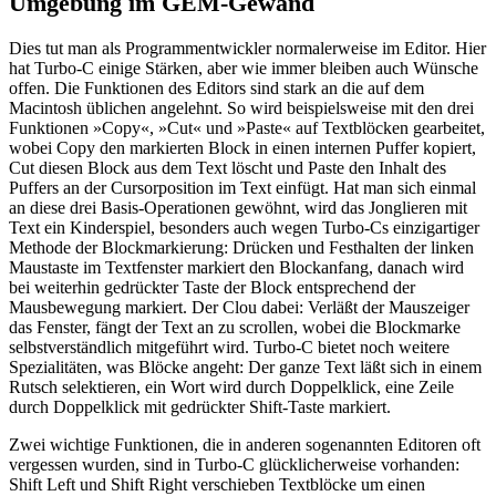
Umgebung im GEM-Gewand
Dies tut man als Programmentwickler normalerweise im Editor. Hier
hat Turbo-C einige Stärken, aber wie immer bleiben auch Wünsche
offen. Die Funktionen des Editors sind stark an die auf dem
Macintosh üblichen angelehnt. So wird beispielsweise mit den drei
Funktionen »Copy«, »Cut« und »Paste« auf Textblöcken gearbeitet,
wobei Copy den markierten Block in einen internen Puffer kopiert,
Cut diesen Block aus dem Text löscht und Paste den Inhalt des
Puffers an der Cursorposition im Text einfügt. Hat man sich einmal
an diese drei Basis-Operationen gewöhnt, wird das Jonglieren mit
Text ein Kinderspiel, besonders auch wegen Turbo-Cs einzigartiger
Methode der Blockmarkierung: Drücken und Festhalten der linken
Maustaste im Textfenster markiert den Blockanfang, danach wird
bei weiterhin gedrückter Taste der Block entsprechend der
Mausbewegung markiert. Der Clou dabei: Verläßt der Mauszeiger
das Fenster, fängt der Text an zu scrollen, wobei die Blockmarke
selbstverständlich mitgeführt wird. Turbo-C bietet noch weitere
Spezialitäten, was Blöcke angeht: Der ganze Text läßt sich in einem
Rutsch selektieren, ein Wort wird durch Doppelklick, eine Zeile
durch Doppelklick mit gedrückter Shift-Taste markiert.
Zwei wichtige Funktionen, die in anderen sogenannten Editoren oft
vergessen wurden, sind in Turbo-C glücklicherweise vorhanden:
Shift Left und Shift Right verschieben Textblöcke um einen