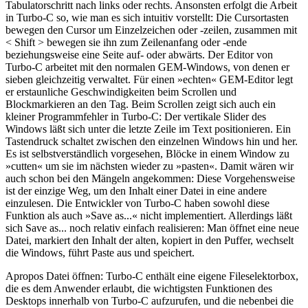
Tabulatorschritt nach links oder rechts. Ansonsten erfolgt die Arbeit
in Turbo-C so, wie man es sich intuitiv vorstellt: Die Cursortasten
bewegen den Cursor um Einzelzeichen oder -zeilen, zusammen mit
< Shift > bewegen sie ihn zum Zeilenanfang oder -ende
beziehungsweise eine Seite auf- oder abwärts. Der Editor von
Turbo-C arbeitet mit den normalen GEM-Windows, von denen er
sieben gleichzeitig verwaltet. Für einen »echten« GEM-Editor legt
er erstaunliche Geschwindigkeiten beim Scrollen und
Blockmarkieren an den Tag. Beim Scrollen zeigt sich auch ein
kleiner Programmfehler in Turbo-C: Der vertikale Slider des
Windows läßt sich unter die letzte Zeile im Text positionieren. Ein
Tastendruck schaltet zwischen den einzelnen Windows hin und her.
Es ist selbstverständlich vorgesehen, Blöcke in einem Window zu
»cutten« um sie im nächsten wieder zu »pasten«. Damit wären wir
auch schon bei den Mängeln angekommen: Diese Vorgehensweise
ist der einzige Weg, um den Inhalt einer Datei in eine andere
einzulesen. Die Entwickler von Turbo-C haben sowohl diese
Funktion als auch »Save as...« nicht implementiert. Allerdings läßt
sich Save as... noch relativ einfach realisieren: Man öffnet eine neue
Datei, markiert den Inhalt der alten, kopiert in den Puffer, wechselt
die Windows, führt Paste aus und speichert.
Apropos Datei öffnen: Turbo-C enthält eine eigene Fileselektorbox,
die es dem Anwender erlaubt, die wichtigsten Funktionen des
Desktops innerhalb von Turbo-C aufzurufen, und die nebenbei die