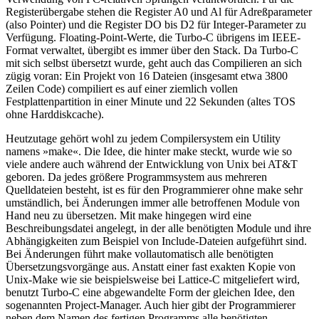
Registerübergabe stehen die Register A0 und Al für Adreßparameter
(also Pointer) und die Register DO bis D2 für Integer-Parameter zu
Verfügung. Floating-Point-Werte, die Turbo-C übrigens im IEEE-
Format verwaltet, übergibt es immer über den Stack. Da Turbo-C
mit sich selbst übersetzt wurde, geht auch das Compilieren an sich
zügig voran: Ein Projekt von 16 Dateien (insgesamt etwa 3800
Zeilen Code) compiliert es auf einer ziemlich vollen
Festplattenpartition in einer Minute und 22 Sekunden (altes TOS
ohne Harddiskcache).
Heutzutage gehört wohl zu jedem Compilersystem ein Utility
namens »make«. Die Idee, die hinter make steckt, wurde wie so
viele andere auch während der Entwicklung von Unix bei AT&T
geboren. Da jedes größere Programmsystem aus mehreren
Quelldateien besteht, ist es für den Programmierer ohne make sehr
umständlich, bei Änderungen immer alle betroffenen Module von
Hand neu zu übersetzen. Mit make hingegen wird eine
Beschreibungsdatei angelegt, in der alle benötigten Module und ihre
Abhängigkeiten zum Beispiel von Include-Dateien aufgeführt sind.
Bei Änderungen führt make vollautomatisch alle benötigten
Übersetzungsvorgänge aus. Anstatt einer fast exakten Kopie von
Unix-Make wie sie beispielsweise bei Lattice-C mitgeliefert wird,
benutzt Turbo-C eine abgewandelte Form der gleichen Idee, den
sogenannten Project-Manager. Auch hier gibt der Programmierer
neben dem Namen des fertigen Programms alle benötigten