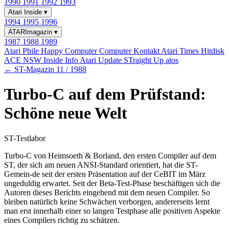
1990
1991
1992
1993
Atari Inside
▾
1994
1995
1996
ATARImagazin
▾
1987
1988
1989
Atari Phile
Happy Computer
Computer Kontakt
Atari Times
Hitdisk
ACE NSW Inside Info
Atari Update
STraight Up
atos
← ST-Magazin 11 / 1988
Turbo-C auf dem Prüfstand:
Schöne neue Welt
ST-Testlabor
Turbo-C von Heimsoeth & Borland, den ersten Compiler auf dem
ST, der sich am neuen ANSI-Standard orientiert, hat die ST-
Gemein-de seit der ersten Präsentation auf der CeBIT im März
ungeduldig erwartet. Seit der Beta-Test-Phase beschäftigen sich die
Autoren dieses Berichts eingehend mit dem neuen Compiler. So
bleiben natürlich keine Schwächen verborgen, andererseits lernt
man erst innerhalb einer so langen Testphase alle positiven Aspekte
eines Compilers richtig zu schätzen.