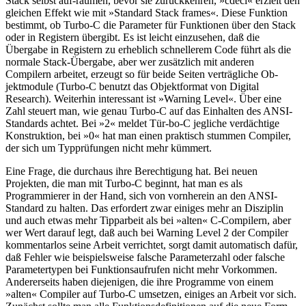
Stack selbst auf-räumen, bevor sie zurückkehren, »cdecl« erzielt den
gleichen Effekt wie mit »Standard Stack frames«. Diese Funktion
bestimmt, ob Turbo-C die Parameter für Funktionen über den Stack
oder in Registern übergibt. Es ist leicht einzusehen, daß die
Übergabe in Registern zu erheblich schnellerem Code führt als die
normale Stack-Übergabe, aber wer zusätzlich mit anderen
Compilern arbeitet, erzeugt so für beide Seiten verträgliche Ob-
jektmodule (Turbo-C benutzt das Objektformat von Digital
Research). Weiterhin interessant ist »Warning Level«. Über eine
Zahl steuert man, wie genau Turbo-C auf das Einhalten des ANSI-
Standards achtet. Bei »2« meldet Tür-bo-C jegliche verdächtige
Konstruktion, bei »0« hat man einen praktisch stummen Compiler,
der sich um Typprüfungen nicht mehr kümmert.
Eine Frage, die durchaus ihre Berechtigung hat. Bei neuen
Projekten, die man mit Turbo-C beginnt, hat man es als
Programmierer in der Hand, sich von vornherein an den ANSI-
Standard zu halten. Das erfordert zwar einiges mehr an Disziplin
und auch etwas mehr Tipparbeit als bei »alten« C-Compilern, aber
wer Wert darauf legt, daß auch bei Warning Level 2 der Compiler
kommentarlos seine Arbeit verrichtet, sorgt damit automatisch dafür,
daß Fehler wie beispielsweise falsche Parameterzahl oder falsche
Parametertypen bei Funktionsaufrufen nicht mehr Vorkommen.
Andererseits haben diejenigen, die ihre Programme von einem
»alten« Compiler auf Turbo-C umsetzen, einiges an Arbeit vor sich.