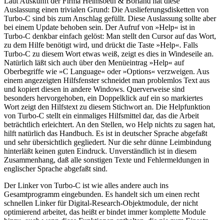
Laut Auskunft der Firma Heimsoeth & Borland hat diese
Auslassung einen trivialen Grund: Die Auslieferungsdisketten von
Turbo-C sind bis zum Anschlag gefüllt. Diese Auslassung sollte aber
bei einem Update behoben sein. Der Aufruf von »Help« ist in
Turbo-C denkbar einfach gelöst: Man stellt den Cursor auf das Wort,
zu dem Hilfe benötigt wird, und drückt die Taste »Help«. Falls
Turbo-C zu diesem Wort etwas weiß, zeigt es dies in Windeseile an.
Natürlich läßt sich auch über den Menüeintrag »Help« auf
Oberbegriffe wie »C Language« oder »Options« verzweigen. Aus
einem angezeigten Hilfsfenster schneidet man problemlos Text aus
und kopiert diesen in andere Windows. Querverweise sind
besonders hervorgehoben, ein Doppelklick auf ein so markiertes
Wort zeigt den Hilfstext zu diesem Stichwort an. Die Helpfunktion
von Turbo-C stellt ein einmaliges Hilfsmittel dar, das die Arbeit
beträchtlich erleichtert. An den Stellen, wo Help nichts zu sagen hat,
hilft natürlich das Handbuch. Es ist in deutscher Sprache abgefaßt
und sehr übersichtlich gegliedert. Nur die sehr dünne Leimbindung
hinterläßt keinen guten Eindruck. Unverständlich ist in diesem
Zusammenhang, daß alle sonstigen Texte und Fehlermeldungen in
englischer Sprache abgefaßt sind.
Der Linker von Turbo-C ist wie alles andere auch ins
Gesamtprogramm eingebunden. Es handelt sich um einen recht
schnellen Linker für Digital-Research-Objektmodule, der nicht
optimierend arbeitet, das heißt er bindet immer komplette Module