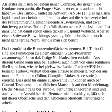
Als erstes stellt sich bei einem neuen Compiler, der gegen viele
Konkurrenten antritt, die Frage »Was bietet er, was andere nicht
haben?«. Bei Turbo-C lautet die Antwort »ANSI« [1], Das mag sich
lapidar und unscheinbar anhören, hat aber auf die Arbeitsweise bei
der Programmierung einschneidende Auswirkungen, und zwar
durchweg positive. Turbo-C erfüllt diesen neuen Sprachstandard fast
ganz und hat damit schon einen dicken Pluspunkt verbucht. Aber zu
einem Software-Entwicklungssystem gehört mehr als eine noch
nicht ganz fertige Norm, auf die man sich beruft.
Da ist zunächst die Benutzeroberfläche zu nennen. Bei Turbo-C
sind alle Funktionen zu einem einzigen GEM-Programm
zusammengefaßt, so daß lästige Nachladezeiten entfallen. Aus
diesem Grund kann man bei Turbo-C auch nicht von einer regulären
Shell sprechen, wie sie beispielsweise Lattice-C mit »MENU+«
beiliegt. Turbo-C verfügt über eine einzige Menüleiste, von der aus
man alle Funktionen (Editor, Compiler, Linker, Accessories)
erreicht. Dies geht für einige ausgewählte Funktionen auch per
Control-Taste anstatt dem üblichen Mausklick auf den Menüeintrag.
Da die Menüeinträge bei Turbo-C vernünftig angeordnet sind und
auch von der Anzahl her den Benutzer nicht erschlagen, läßt sich
mit dieser Oberfläche und den gebotenen Shortcuts hervorragend
arbeiten.