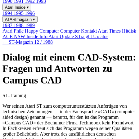
1990
1991
1992
1993
Atari Inside
▾
1994
1995
1996
ATARImagazin
▾
1987
1988
1989
Atari Phile
Happy Computer
Computer Kontakt
Atari Times
Hitdisk
ACE NSW Inside Info
Atari Update
STraight Up
atos
← ST-Magazin 12 / 1988
Dialog mit einem CAD-System:
Fragen und Antworten zu
Campus CAD
ST-Training
Wer seinen Atari ST zum computerunterstützten Anfertigen von
technischen Zeichnungen — in der Fachsprache »CAD« (computer
aided design) genannt — benutzt, für den ist das Programm
»Campus CAD« der Bochumer Firma Technobox kein Fremdwort.
In Fachkreisen erfreut sich das Programm wegen seiner Qualitäten
großer Beliebtheit. Aber trotz des ausführlichen deutschen