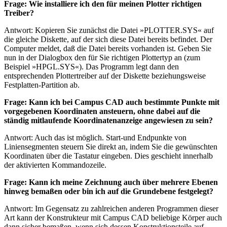
Frage: Wie installiere ich den für meinen Plotter richtigen
Treiber?
Antwort: Kopieren Sie zunächst die Datei »PLOTTER.SYS« auf
die gleiche Diskette, auf der sich diese Datei bereits befindet. Der
Computer meldet, daß die Datei bereits vorhanden ist. Geben Sie
nun in der Dialogbox den für Sie richtigen Plottertyp an (zum
Beispiel »HPGL.SYS«). Das Programm legt dann den
entsprechenden Plottertreiber auf der Diskette beziehungsweise
Festplatten-Partition ab.
Frage: Kann ich bei Campus CAD auch bestimmte Punkte mit
vorgegebenen Koordinaten ansteuern, ohne dabei auf die
ständig mitlaufende Koordinatenanzeige angewiesen zu sein?
Antwort: Auch das ist möglich. Start-und Endpunkte von
Liniensegmenten steuern Sie direkt an, indem Sie die gewünschten
Koordinaten über die Tastatur eingeben. Dies geschieht innerhalb
der aktivierten Kommandozeile.
Frage: Kann ich meine Zeichnung auch über mehrere Ebenen
hinweg bemaßen oder bin ich auf die Grundebene festgelegt?
Antwort: Im Gegensatz zu zahlreichen anderen Programmen dieser
Art kann der Konstrukteur mit Campus CAD beliebige Körper auch
dann sicher bemaßen, wenn sich dessen Konstruktionsteile auf