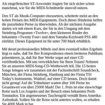
Als eingefleischter ST-Anwender fragten Sie sich sicher schon
manchmal, wie Sie die MIDI-Schnittstelle sinnvoll nutzen.
Den ST als Musik-Computer einzusetzen, scheiterte meist an den
hohen Preisen des MIDI-Equipments. Doch dieses Hindernis helfen
die purzelnden Preise zu überwinden. Ab der nächsten Ausgabe
starten wir mit einem Kurs, der Sie in den Umgang mit dem
Steinberg-Programm »Twelve«, dem kleineren Bruder des
bekannten »Twenty Four« und dem Yamaha-Keyboard PSS 480
einführt. Dieses Equipment ist für unter 700 Mark erhältlich.
Mit derart professionellen Mitteln und dem eventuell tollen Ergebnis
liegt es nahe, daß Sie Ihre Kompositionen einem breiteren Publikum
präsentieren, ja, daß Sie Ihre Werke sogar auf einer CD
veröffentlichen. Mit uns verwirklichen Sie Ihren Traum! Nehmen
Sie an unserem MIDI-Song-CD-Wettbewerb teil. Die 15 besten
Songs bringen wir zusammen mit der Fachzeitschrift Soundcheck,
München, der Firma Steinberg, Hamburg und der Firma TSI
Today’s Instruments, Waldorf, auf einer CD heraus. Doch damit
nicht genug! Auf die Teilnehmer warten über 100 Preise im
Gesamtwert von über 25000 Mark! Der 1. Preis ist eine einwöchige
Reise nach Los Angeles und der Besuch eines bekannten Profi-
Tonstudios. Ein angemessenes Taschengeld versüßt Ihren Amerika-
Aufenthalt. Sollten Sie die Reise nicht antreten wollen, so erhalten
Sie 4000 Mark in bar.