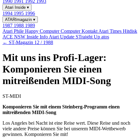
1990
1991
1992
1993
Atari Inside
▾
1994
1995
1996
ATARImagazin
▾
1987
1988
1989
Atari Phile
Happy Computer
Computer Kontakt
Atari Times
Hitdisk
ACE NSW Inside Info
Atari Update
STraight Up
atos
← ST-Magazin 12 / 1988
Mit uns ins Profi-Lager:
Komponieren Sie einen
mitreißenden MIDI-Song
ST-MIDI
Komponieren Sie mit einem Steinberg-Programm einen
mitreißenden MIDI-Song
Los Angeles bei Nacht ist eine Reise wert. Diese Reise und noch
viele andere Preise können Sie bei unserem MIDI-Wettbewerb
gewinnen. Komponieren Sie mit!