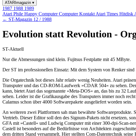
ATARImagazin
▾
1987
1988
1989
Atari Phile
Happy Computer
Computer Kontakt
Atari Times
Hitdisk
← ST-Magazin 12 / 1988
Evolution statt Revolution - Or
ST-Aktuell
Nur die Abmessungen sind klein. Fujitsus Festplatte mit 45 MByte.
Der ST im professionellen Einsatz: Mit dem System von Renker sind
Die Orgatechnik bot dieses Jahr relativ wenig Neuheiten. Atari präse
Transputer und das CD-ROM-Laufwerk »CDAR 504« zu sehen. Der »Hig
kann, bietet Atari das sogenannte »Meta-DOS« an, das bis zu 32 La
sehen. Leider ist die Grafikausgabe des Transputers immer noch rech
Calamus schon über 4000 Softwarepakete ausgeliefert worden sein.
An weiteren zwei Plattformen sah man bewährte Softwareprodukte. S
Vertrieb. Dieser Editor soll den des Signum-Pakets nicht ersetzen,
GFA mit »Castell« und Ludwig Computer mit einer 300-dpi-Scan-nerl
Castell ist besonders auf die Bedürfnisse von Architekten zugeschni
dem dritten Stand versammelt. Hier stellten Com-Datentechnik seine