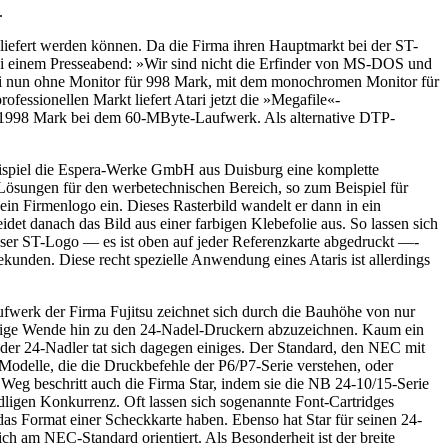
.
iefert werden können. Da die Firma ihren Hauptmarkt bei der ST-
bei einem Presseabend: »Wir sind nicht die Erfinder von MS-DOS und
tari nun ohne Monitor für 998 Mark, mit dem monochromen Monitor für
fessionellen Markt liefert Atari jetzt die »Megafile«-
nd 1998 Mark bei dem 60-MByte-Laufwerk. Als alternative DTP-
eispiel die Espera-Werke GmbH aus Duisburg eine komplette
ösungen für den werbetechnischen Bereich, so zum Beispiel für
ein Firmenlogo ein. Dieses Rasterbild wandelt er dann in ein
det danach das Bild aus einer farbigen Klebefolie aus. So lassen sich
nser ST-Logo — es ist oben auf jeder Referenzkarte abgedruckt —-
kunden. Diese recht spezielle Anwendung eines Ataris ist allerdings
aufwerk der Firma Fujitsu zeichnet sich durch die Bauhöhe von nur
ültige Wende hin zu den 24-Nadel-Druckern abzuzeichnen. Kaum ein
 der 24-Nadler tat sich dagegen einiges. Der Standard, den NEC mit
Modelle, die die Druckbefehle der P6/P7-Serie verstehen, oder
Weg beschritt auch die Firma Star, indem sie die NB 24-10/15-Serie
adligen Konkurrenz. Oft lassen sich sogenannte Font-Cartridges
das Format einer Scheckkarte haben. Ebenso hat Star für seinen 24-
ch am NEC-Standard orientiert. Als Besonderheit ist der breite