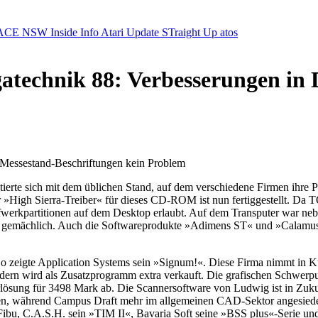
ACE NSW Inside Info
Atari Update
STraight Up
atos
gatechnik 88: Verbesserungen in 
 Messestand-Beschriftungen kein Problem
ntierte sich mit dem üblichen Stand, auf dem verschiedene Firmen ihre 
h Sierra-Treiber« für dieses CD-ROM ist nun fertiggestellt. Da TO
ufwerkpartitionen auf dem Desktop erlaubt. Auf dem Transputer war 
t gemächlich. Auch die Softwareprodukte »Adimens ST« und »Calamus«, d
o zeigte Application Systems sein »Signum!«. Diese Firma nimmt in Kü
 sondern wird als Zusatzprogramm extra verkauft. Die grafischen Sch
ösung für 3498 Mark ab. Die Scannersoftware von Ludwig ist in Zukun
tten, während Campus Draft mehr im allgemeinen CAD-Sektor angesiedel
 Fibu, C.A.S.H. sein »TIM II«, Bavaria Soft seine »BSS plus«-Serie 