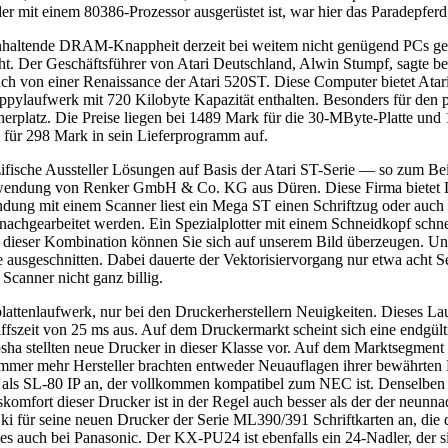
mit einem 80386-Prozessor ausgerüstet ist, war hier das Paradepferd
nhaltende DRAM-Knappheit derzeit bei weitem nicht genügend PCs gel
cht. Der Geschäftsführer von Atari Deutschland, Alwin Stumpf, sagte 
auch von einer Renaissance der Atari 520ST. Diese Computer bietet A
pylaufwerk mit 720 Kilobyte Kapazität enthalten. Besonders für den pro
herplatz. Die Preise liegen bei 1489 Mark für die 30-MByte-Platte u
für 298 Mark in sein Lieferprogramm auf.
ifische Aussteller Lösungen auf Basis der Atari ST-Serie — so zum B
Anwendung von Renker GmbH & Co. KG aus Düren. Diese Firma bietet L
indung mit einem Scanner liest ein Mega ST einen Schriftzug oder auch 
nachgearbeitet werden. Ein Spezialplotter mit einem Schneidkopf schnei
it dieser Kombination können Sie sich auf unserem Bild überzeugen. U
 ausgeschnitten. Dabei dauerte der Vektorisiervorgang nur etwa acht Se
Scanner nicht ganz billig.
stplattenlaufwerk, nur bei den Druckerherstellern Neuigkeiten. Dieses L
riffszeit von 25 ms aus. Auf dem Druckermarkt scheint sich eine endg
osha stellten neue Drucker in dieser Klasse vor. Auf dem Marktsegment
 Immer mehr Hersteller brachten entweder Neuauflagen ihrer bewährten 
80 als SL-80 IP an, der vollkommen kompatibel zum NEC ist. Denselben 
skomfort dieser Drucker ist in der Regel auch besser als der der neunn
Oki für seine neuen Drucker der Serie ML390/391 Schriftkarten an, die 
s auch bei Panasonic. Der KX-PU24 ist ebenfalls ein 24-Nadler, der si