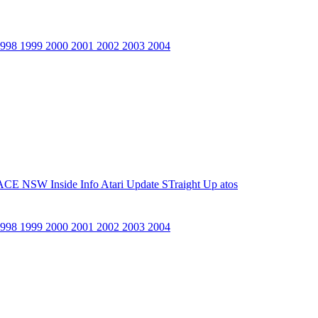
1998
1999
2000
2001
2002
2003
2004
ACE NSW Inside Info
Atari Update
STraight Up
atos
1998
1999
2000
2001
2002
2003
2004