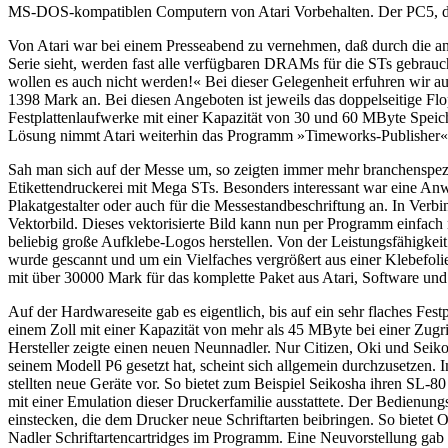
MS-DOS-kompatiblen Computern von Atari Vorbehalten. Der PC5, der 
Von Atari war bei einem Presseabend zu vernehmen, daß durch die a
Serie sieht, werden fast alle verfügbaren DRAMs für die STs gebrau
wollen es auch nicht werden!« Bei dieser Gelegenheit erfuhren wir 
1398 Mark an. Bei diesen Angeboten ist jeweils das doppelseitige Flop
Festplattenlaufwerke mit einer Kapazität von 30 und 60 MByte Speic
Lösung nimmt Atari weiterhin das Programm »Timeworks-Publisher« 
Sah man sich auf der Messe um, so zeigten immer mehr branchenspez
Etikettendruckerei mit Mega STs. Besonders interessant war eine 
Plakatgestalter oder auch für die Messestandbeschriftung an. In Verb
Vektorbild. Dieses vektorisierte Bild kann nun per Programm einfach 
beliebig große Aufklebe-Logos herstellen. Von der Leistungsfähigke
wurde gescannt und um ein Vielfaches vergrößert aus einer Klebefolie
mit über 30000 Mark für das komplette Paket aus Atari, Software und 
Auf der Hardwareseite gab es eigentlich, bis auf ein sehr flaches Fe
einem Zoll mit einer Kapazität von mehr als 45 MByte bei einer Zug
Hersteller zeigte einen neuen Neunnadler. Nur Citizen, Oki und Seik
seinem Modell P6 gesetzt hat, scheint sich allgemein durchzusetzen.
stellten neue Geräte vor. So bietet zum Beispiel Seikosha ihren SL-
mit einer Emulation dieser Druckerfamilie ausstattete. Der Bedienung
einstecken, die dem Drucker neue Schriftarten beibringen. So bietet 
Nadler Schriftartencartridges im Programm. Eine Neuvorstellung gab e