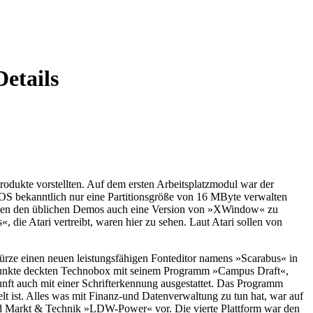
Details
Produkte vorstellten. Auf dem ersten Arbeitsplatzmodul war der
S bekanntlich nur eine Partitionsgröße von 16 MByte verwalten
neben den üblichen Demos auch eine Version von »XWindow« zu
ie Atari vertreibt, waren hier zu sehen. Laut Atari sollen von
rze einen neuen leistungsfähigen Fonteditor namens »Scarabus« in
werpunkte deckten Technobox mit seinem Programm »Campus Draft«,
ft auch mit einer Schrifterkennung ausgestattet. Das Programm
t ist. Alles was mit Finanz-und Datenverwaltung zu tun hat, war auf
und Markt & Technik »LDW-Power« vor. Die vierte Plattform war den