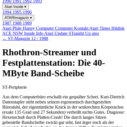
1990
1991
1992
1993
Atari Inside
▾
1994
1995
1996
ATARImagazin
▾
1987
1988
1989
Atari Phile
Happy Computer
Computer Kontakt
Atari Times
Hitdisk
ACE NSW Inside Info
Atari Update
STraight Up
atos
← ST-Magazin 12 / 1988
Rhothron-Streamer und
Festplattenstation: Die 40-
MByte Band-Scheibe
ST-Peripherie
Aus dem Computerbüro erschallt ein gequälter Schrei. Kurt-Dietrich
Datenstapler steht neben seinem ergonomisch durchgestylten
Bürostuhl, der eigentümliche Knick in der senkrechten Körperachse
(exakt 135 Grad und 27 Sekunden) verheißt nichts Gutes. Diagnose:
Hexenschuß durch Platten-Crash! Die durch langes Sitzen
gebeutelte Bandscheibe zwickt gar sehr, fast ärger noch als der