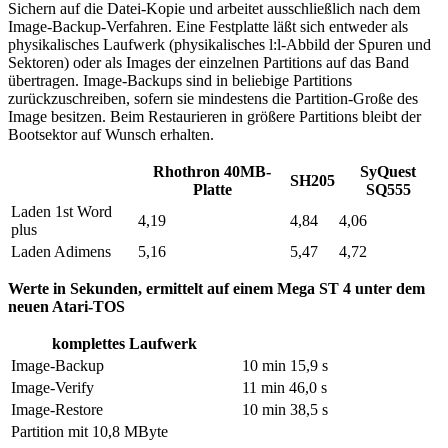
Sichern auf die Datei-Kopie und arbeitet ausschließlich nach dem
Image-Backup-Verfahren. Eine Festplatte läßt sich entweder als
physikalisches Laufwerk (physikalisches l:l-Abbild der Spuren und
Sektoren) oder als Images der einzelnen Partitions auf das Band
übertragen. Image-Backups sind in beliebige Partitions
zurückzuschreiben, sofern sie mindestens die Partition-Große des
Image besitzen. Beim Restaurieren in größere Partitions bleibt der
Bootsektor auf Wunsch erhalten.
Rhothron 40MB-
SyQuest
SH205
Platte
SQ555
Laden 1st Word
4,19
4,84
4,06
plus
Laden Adimens
5,16
5,47
4,72
Werte in Sekunden, ermittelt auf einem Mega ST 4 unter dem
neuen Atari-TOS
komplettes Laufwerk
Image-Backup
10 min 15,9 s
Image-Verify
11 min 46,0 s
Image-Restore
10 min 38,5 s
Partition mit 10,8 MByte