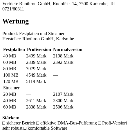
Vertrieb: Rhothron GmbH, Rudolfstr. 14, 7500 Karlsruhe, Tel.
0721/60311
Wertung
Produkt: Festplatten und Streamer
Hersteller: Rhothron GmbH, Karlsruhe
Festplatten
Profiversion
Normalversion
40 MB
2499 Mark
2198 Mark
60 MB
2839 Mark
2392 Mark
80 MB
3979 Mark
—
100 MB
4549 Mark
—
120 MB
5119 Mark —
Streamer
20 MB
—
2107 Mark
40 MB
2611 Mark
2300 Mark
60 MB
2838 Mark
2506 Mark
Stärken:
□ sicherer Betrieb □ effektive DMA-Bus-Pufferung □ Profi-Versiori
sehr robust □ komfortable Software