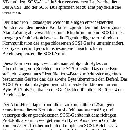
STs und dem SCSI-Anschluß der verwendeten Laufwerke dient.
Der ACSI- und der SCSI-Bus sprechen bis zu acht physikalische
Geräte an.
Der Rhothron-Hostadapter weicht in einigen entscheidenden
Punkten von den meisten Konkurrenzprodukten und der originalen
Atari-Lösung ab. Zwar bietet auch Rhothron nur eine SCSI-Unter-
menge (es fehlt beispielsweise die Eigenintelligenz zur direkten
Kommunikation der angeschlossenen SCSI-Geräte untereinander),
das System erfüllt jedoch insbesondere hinsichtlich der
Befehlssequenzen die SCSI-Norm.
Diese Norm verlangt zwei aufeinanderfolgende Bytes zur
Übermittlung von Befehlen an die SCSI-Geräte. Das erste Byte
stellt ein sogenanntes Identifikations-Byte zur Adressierung eines
bestimmten Gerätes dar, das zweite Byte übermittelt den Befehl. Das
ACSI-Pro-tokoll dagegen benutzt für beide Funktionen nur ein
Byte. Bit 5 bis 7 enthalten die Geräte-Identifikation, Bit 0 bis 4 den
Befehlscode.
Der Atari-Hostadapter (und die dazu kompatiblen Lösungen)
»entwirren« diesen Kombinationsbefehl hardwaremäßig und
versorgen die angeschlossenen SCSI-Geräte mit dem richtigen
Protokoll, also mit zwei getrennten Bytes. Aus diesem Grunde
können ACSI-Trei-ber nicht den kompletten SCSI-Befehls-satz