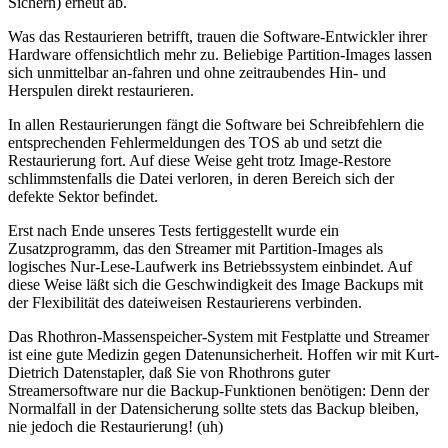
Sichern) erneut ab.
Was das Restaurieren betrifft, trauen die Software-Entwickler ihrer
Hardware offensichtlich mehr zu. Beliebige Partition-Images lassen
sich unmittelbar an-fahren und ohne zeitraubendes Hin- und
Herspulen direkt restaurieren.
In allen Restaurierungen fängt die Software bei Schreibfehlern die
entsprechenden Fehlermeldungen des TOS ab und setzt die
Restaurierung fort. Auf diese Weise geht trotz Image-Restore
schlimmstenfalls die Datei verloren, in deren Bereich sich der
defekte Sektor befindet.
Erst nach Ende unseres Tests fertiggestellt wurde ein
Zusatzprogramm, das den Streamer mit Partition-Images als
logisches Nur-Lese-Laufwerk ins Betriebssystem einbindet. Auf
diese Weise läßt sich die Geschwindigkeit des Image Backups mit
der Flexibilität des dateiweisen Restaurierens verbinden.
Das Rhothron-Massenspeicher-System mit Festplatte und Streamer
ist eine gute Medizin gegen Datenunsicherheit. Hoffen wir mit Kurt-
Dietrich Datenstapler, daß Sie von Rhothrons guter
Streamersoftware nur die Backup-Funktionen benötigen: Denn der
Normalfall in der Datensicherung sollte stets das Backup bleiben,
nie jedoch die Restaurierung! (uh)