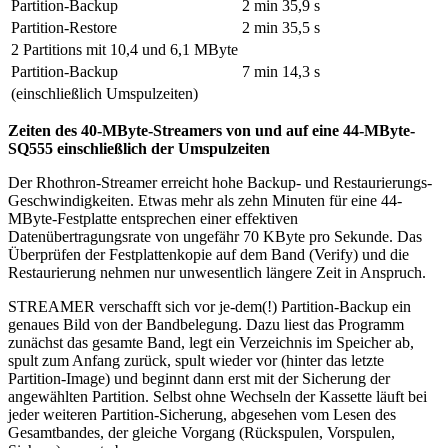
Partition-Backup
2 min 35,9 s
Partition-Restore
2 min 35,5 s
2 Partitions mit 10,4 und 6,1 MByte
Partition-Backup
7 min 14,3 s
(einschließlich Umspulzeiten)
Zeiten des 40-MByte-Streamers von und auf eine 44-MByte-
SQ555 einschließlich der Umspulzeiten
Der Rhothron-Streamer erreicht hohe Backup- und Restaurierungs-
Geschwindigkeiten. Etwas mehr als zehn Minuten für eine 44-
MByte-Festplatte entsprechen einer effektiven
Datenübertragungsrate von ungefähr 70 KByte pro Sekunde. Das
Überprüfen der Festplattenkopie auf dem Band (Verify) und die
Restaurierung nehmen nur unwesentlich längere Zeit in Anspruch.
STREAMER verschafft sich vor je-dem(!) Partition-Backup ein
genaues Bild von der Bandbelegung. Dazu liest das Programm
zunächst das gesamte Band, legt ein Verzeichnis im Speicher ab,
spult zum Anfang zurück, spult wieder vor (hinter das letzte
Partition-Image) und beginnt dann erst mit der Sicherung der
angewählten Partition. Selbst ohne Wechseln der Kassette läuft bei
jeder weiteren Partition-Sicherung, abgesehen vom Lesen des
Gesamtbandes, der gleiche Vorgang (Rückspulen, Vorspulen,