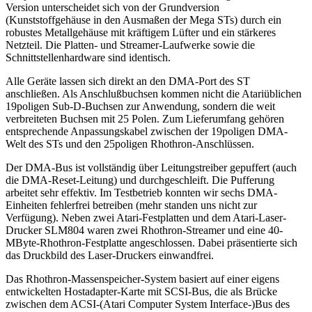
Version unterscheidet sich von der Grundversion
(Kunststoffgehäuse in den Ausmaßen der Mega STs) durch ein
robustes Metallgehäuse mit kräftigem Lüfter und ein stärkeres
Netzteil. Die Platten- und Streamer-Laufwerke sowie die
Schnittstellenhardware sind identisch.
Alle Geräte lassen sich direkt an den DMA-Port des ST
anschließen. Als Anschlußbuchsen kommen nicht die Atariüblichen
19poligen Sub-D-Buchsen zur Anwendung, sondern die weit
verbreiteten Buchsen mit 25 Polen. Zum Lieferumfang gehören
entsprechende Anpassungskabel zwischen der 19poligen DMA-
Welt des STs und den 25poligen Rhothron-Anschlüssen.
Der DMA-Bus ist vollständig über Leitungstreiber gepuffert (auch
die DMA-Reset-Leitung) und durchgeschleift. Die Pufferung
arbeitet sehr effektiv. Im Testbetrieb konnten wir sechs DMA-
Einheiten fehlerfrei betreiben (mehr standen uns nicht zur
Verfügung). Neben zwei Atari-Festplatten und dem Atari-Laser-
Drucker SLM804 waren zwei Rhothron-Streamer und eine 40-
MByte-Rhothron-Festplatte angeschlossen. Dabei präsentierte sich
das Druckbild des Laser-Druckers einwandfrei.
Das Rhothron-Massenspeicher-System basiert auf einer eigens
entwickelten Hostadapter-Karte mit SCSI-Bus, die als Brücke
zwischen dem ACSI-(Atari Computer System Interface-)Bus des