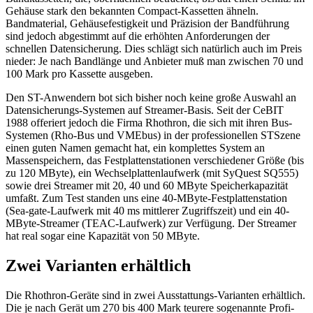
Gehäuse stark den bekannten Compact-Kassetten ähneln.
Bandmaterial, Gehäusefestigkeit und Präzision der Bandführung
sind jedoch abgestimmt auf die erhöhten Anforderungen der
schnellen Datensicherung. Dies schlägt sich natürlich auch im Preis
nieder: Je nach Bandlänge und Anbieter muß man zwischen 70 und
100 Mark pro Kassette ausgeben.
Den ST-Anwendern bot sich bisher noch keine große Auswahl an
Datensicherungs-Systemen auf Streamer-Basis. Seit der CeBIT
1988 offeriert jedoch die Firma Rhothron, die sich mit ihren Bus-
Systemen (Rho-Bus und VMEbus) in der professionellen STSzene
einen guten Namen gemacht hat, ein komplettes System an
Massenspeichern, das Festplattenstationen verschiedener Größe (bis
zu 120 MByte), ein Wechselplattenlaufwerk (mit SyQuest SQ555)
sowie drei Streamer mit 20, 40 und 60 MByte Speicherkapazität
umfaßt. Zum Test standen uns eine 40-MByte-Festplattenstation
(Sea-gate-Laufwerk mit 40 ms mittlerer Zugriffszeit) und ein 40-
MByte-Streamer (TEAC-Laufwerk) zur Verfügung. Der Streamer
hat real sogar eine Kapazität von 50 MByte.
Zwei Varianten erhältlich
Die Rhothron-Geräte sind in zwei Ausstattungs-Varianten erhältlich.
Die je nach Gerät um 270 bis 400 Mark teurere sogenannte Profi-