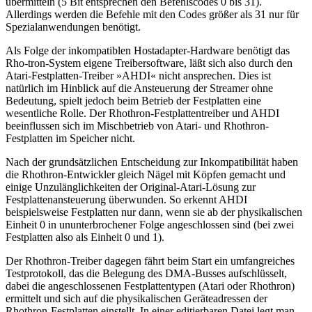
übermitteln (5 Bit entsprechen den Befehlscodes 0 bis 31).
Allerdings werden die Befehle mit den Codes größer als 31 nur für
Spezialanwendungen benötigt.
Als Folge der inkompatiblen Hostadapter-Hardware benötigt das
Rho-tron-System eigene Treibersoftware, läßt sich also durch den
Atari-Festplatten-Treiber »AHDI« nicht ansprechen. Dies ist
natürlich im Hinblick auf die Ansteuerung der Streamer ohne
Bedeutung, spielt jedoch beim Betrieb der Festplatten eine
wesentliche Rolle. Der Rhothron-Festplattentreiber und AHDI
beeinflussen sich im Mischbetrieb von Atari- und Rhothron-
Festplatten im Speicher nicht.
Nach der grundsätzlichen Entscheidung zur Inkompatibilität haben
die Rhothron-Entwickler gleich Nägel mit Köpfen gemacht und
einige Unzulänglichkeiten der Original-Atari-Lösung zur
Festplattenansteuerung überwunden. So erkennt AHDI
beispielsweise Festplatten nur dann, wenn sie ab der physikalischen
Einheit 0 in ununterbrochener Folge angeschlossen sind (bei zwei
Festplatten also als Einheit 0 und 1).
Der Rhothron-Treiber dagegen fährt beim Start ein umfangreiches
Testprotokoll, das die Belegung des DMA-Busses aufschlüsselt,
dabei die angeschlossenen Festplattentypen (Atari oder Rhothron)
ermittelt und sich auf die physikalischen Geräteadressen der
Rhothron-Festplatten einstellt. In einer editierbaren Datei legt man