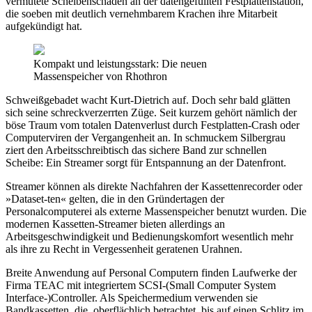
vermutete Scheibenschaden an der datengefüllten Festplattenstation,
die soeben mit deutlich vernehmbarem Krachen ihre Mitarbeit
aufgekündigt hat.
Kompakt und leistungsstark: Die neuen
Massenspeicher von Rhothron
Schweißgebadet wacht Kurt-Dietrich auf. Doch sehr bald glätten
sich seine schreckverzerrten Züge. Seit kurzem gehört nämlich der
böse Traum vom totalen Datenverlust durch Festplatten-Crash oder
Computerviren der Vergangenheit an. In schmuckem Silbergrau
ziert den Arbeitsschreibtisch das sichere Band zur schnellen
Scheibe: Ein Streamer sorgt für Entspannung an der Datenfront.
Streamer können als direkte Nachfahren der Kassettenrecorder oder
»Dataset-ten« gelten, die in den Gründertagen der
Personalcomputerei als externe Massenspeicher benutzt wurden. Die
modernen Kassetten-Streamer bieten allerdings an
Arbeitsgeschwindigkeit und Bedienungskomfort wesentlich mehr
als ihre zu Recht in Vergessenheit geratenen Urahnen.
Breite Anwendung auf Personal Computern finden Laufwerke der
Firma TEAC mit integriertem SCSI-(Small Computer System
Interface-)Controller. Als Speichermedium verwenden sie
Bandkassetten, die, oberflächlich betrachtet, bis auf einen Schlitz im