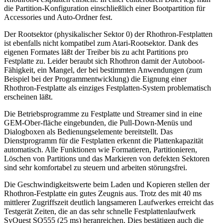
die Partition-Konfiguration einschließlich einer Bootpartition für
Accessories und Auto-Ordner fest.
Der Rootsektor (physikalischer Sektor 0) der Rhothron-Festplatten
ist ebenfalls nicht kompatibel zum Atari-Rootsektor. Dank des
eigenen Formates läßt der Treiber bis zu acht Partitions pro
Festplatte zu. Leider beraubt sich Rhothron damit der Autoboot-
Fähigkeit, ein Mangel, der bei bestimmten Anwendungen (zum
Beispiel bei der Programmentwicklung) die Eignung einer
Rhothron-Festplatte als einziges Festplatten-System problematisch
erscheinen läßt.
Die Betriebsprogramme zu Festplatte und Streamer sind in eine
GEM-Ober-fläche eingebunden, die Pull-Down-Menüs und
Dialogboxen als Bedienungselemente bereitstellt. Das
Dienstprogramm für die Festplatten erkennt die Plattenkapazität
automatisch. Alle Funktionen wie Formatieren, Partitionieren,
Löschen von Partitions und das Markieren von defekten Sektoren
sind sehr komfortabel zu steuern und arbeiten störungsfrei.
Die Geschwindigkeitswerte beim Laden und Kopieren stellen der
Rhothron-Festplatte ein gutes Zeugnis aus. Trotz des mit 40 ms
mittlerer Zugriffszeit deutlich langsameren Laufwerkes erreicht das
Testgerät Zeiten, die an das sehr schnelle Festplattenlaufwerk
SyQuest SQ555 (25 ms) heranreichen. Dies bestätigen auch die