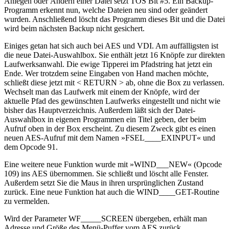
Anlegen oder Ändern einer Datei setzt TOS Bit #5. Ein Backup-
Programm erkennt nun, welche Dateien neu sind oder geändert
wurden. Anschließend löscht das Programm dieses Bit und die Datei
wird beim nächsten Backup nicht gesichert.
Einiges getan hat sich auch bei AES und VDI. Am auffälligsten ist
die neue Datei-Auswahlbox. Sie enthält jetzt 16 Knöpfe zur direkten
Laufwerksanwahl. Die ewige Tipperei im Pfadstring hat jetzt ein
Ende. Wer trotzdem seine Eingaben von Hand machen möchte,
schließt diese jetzt mit < RETURN > ab, ohne die Box zu verlassen.
Wechselt man das Laufwerk mit einem der Knöpfe, wird der
aktuelle Pfad des gewünschten Laufwerks eingestellt und nicht wie
bisher das Hauptverzeichnis. Außerdem läßt sich der Datei-
Auswahlbox in eigenen Programmen ein Titel geben, der beim
Aufruf oben in der Box erscheint. Zu diesem Zweck gibt es einen
neuen AES-Aufruf mit dem Namen »FSEL____EXINPUT« und
dem Opcode 91.
Eine weitere neue Funktion wurde mit »WIND___NEW« (Opcode
109) ins AES übernommen. Sie schließt und löscht alle Fenster.
Außerdem setzt Sie die Maus in ihren ursprünglichen Zustand
zurück. Eine neue Funktion hat auch die WIND____GET-Routine
zu vermelden.
Wird der Parameter WF_____SCREEN übergeben, erhält man
Adresse und Größe des Menü-Puffer vom AES zurück.