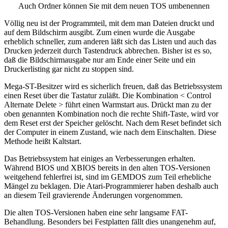
Auch Ordner können Sie mit dem neuen TOS umbenennen
Völlig neu ist der Programmteil, mit dem man Dateien druckt und
auf dem Bildschirm ausgibt. Zum einen wurde die Ausgabe
erheblich schneller, zum anderen läßt sich das Listen und auch das
Drucken jederzeit durch Tastendruck abbrechen. Bisher ist es so,
daß die Bildschirmausgabe nur am Ende einer Seite und ein
Druckerlisting gar nicht zu stoppen sind.
Mega-ST-Besitzer wird es sicherlich freuen, daß das Betriebssystem
einen Reset über die Tastatur zuläßt. Die Kombination < Control
Alternate Delete > führt einen Warmstart aus. Drückt man zu der
oben genannten Kombination noch die rechte Shift-Taste, wird vor
dem Reset erst der Speicher gelöscht. Nach dem Reset befindet sich
der Computer in einem Zustand, wie nach dem Einschalten. Diese
Methode heißt Kaltstart.
Das Betriebssystem hat einiges an Verbesserungen erhalten.
Während BIOS und XBIOS bereits in den alten TOS-Versionen
weitgehend fehlerfrei ist, sind im GEMDOS zum Teil erhebliche
Mängel zu beklagen. Die Atari-Programmierer haben deshalb auch
an diesem Teil gravierende Änderungen vorgenommen.
Die alten TOS-Versionen haben eine sehr langsame FAT-
Behandlung. Besonders bei Festplatten fällt dies unangenehm auf,