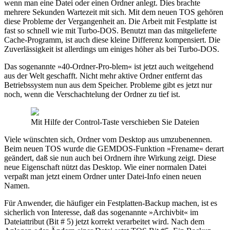
wenn man eine Datei oder einen Ordner anlegt. Dies brachte
mehrere Sekunden Wartezeit mit sich. Mit dem neuen TOS gehören
diese Probleme der Vergangenheit an. Die Arbeit mit Festplatte ist
fast so schnell wie mit Turbo-DOS. Benutzt man das mitgelieferte
Cache-Programm, ist auch diese kleine Differenz kompensiert. Die
Zuverlässigkeit ist allerdings um einiges höher als bei Turbo-DOS.
Das sogenannte »40-Ordner-Pro-blem« ist jetzt auch weitgehend
aus der Welt geschafft. Nicht mehr aktive Ordner entfernt das
Betriebssystem nun aus dem Speicher. Probleme gibt es jetzt nur
noch, wenn die Verschachtelung der Ordner zu tief ist.
Mit Hilfe der Control-Taste verschieben Sie Dateien
Viele wünschten sich, Ordner vom Desktop aus umzubenennen.
Beim neuen TOS wurde die GEMDOS-Funktion »Frename« derart
geändert, daß sie nun auch bei Ordnern ihre Wirkung zeigt. Diese
neue Eigenschaft nützt das Desktop. Wie einer normalen Datei
verpaßt man jetzt einem Ordner unter Datei-Info einen neuen
Namen.
Für Anwender, die häufiger ein Festplatten-Backup machen, ist es
sicherlich von Interesse, daß das sogenannte »Archivbit« im
Dateiattribut (Bit # 5) jetzt korrekt verarbeitet wird. Nach dem