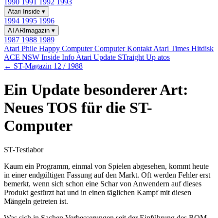
1990
1991
1992
1993
Atari Inside
▾
1994
1995
1996
ATARImagazin
▾
1987
1988
1989
Atari Phile
Happy Computer
Computer Kontakt
Atari Times
Hitdisk
ACE NSW Inside Info
Atari Update
STraight Up
atos
← ST-Magazin 12 / 1988
Ein Update besonderer Art:
Neues TOS für die ST-
Computer
ST-Testlabor
Kaum ein Programm, einmal von Spielen abgesehen, kommt heute
in einer endgültigen Fassung auf den Markt. Oft werden Fehler erst
bemerkt, wenn sich schon eine Schar von Anwendern auf dieses
Produkt gestürzt hat und in einen täglichen Kampf mit diesen
Mängeln getreten ist.
Was sich in Sachen Verbesserungen seit der Einführung des ROM-