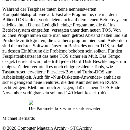
Während der Testphase traten keine nennenswerten
Kompatiblitätsprobleme auf. Fast alle Programme, die mit dem
Blitter-TOS laufen, verrichteten auch auf dem neuen Betriebssystem
tadellos ihren Dienst. Lediglich einige Programme, die tief ins
Betriebssystem eingreifen, versagten unter dem neuen TOS. Von
solchen Programmen sollte man auch getrost Abstand halten und auf
Produkte zurückgreifen, die »sauber« programmiert sind. Außerdem
sind die meisten Softwarehäuser im Besitz des neuen TOS, so daß
zu dessen Einführung die Probleme behoben sein sollten. Für den
Festplattenbesitzer ist das neue TOS sicher ein Muß. Das Tempo,
das jetzt erreicht wird, übertrifft jeden Hard-Disk-Beschleuniger um
einiges. Zudem verurteilt es noch einige residente Tools, wie
Tastaturreset, erweiterte Fileselect-Box und Turbo-DOS zur
Arbeitslosigkeit. Auch für »Nur-Disketten-Anwender« enthält es
sicher genügend neue Features, die den Kauf der neuen ROMs
rechtfertigen. Bleibt nur noch zu sagen, daß das neue TOS Ende
November verfügbar sein soll und 149 Mark kostet. (uh)
Die Parameterbox wurde stark erweitert
Michael Bernards
© 2026 Computer Magazin Archiv - STCArchiv