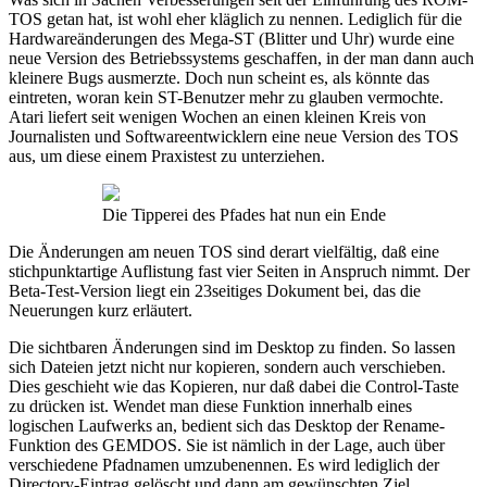
TOS getan hat, ist wohl eher kläglich zu nennen. Lediglich für die
Hardwareänderungen des Mega-ST (Blitter und Uhr) wurde eine
neue Version des Betriebssystems geschaffen, in der man dann auch
kleinere Bugs ausmerzte. Doch nun scheint es, als könnte das
eintreten, woran kein ST-Benutzer mehr zu glauben vermochte.
Atari liefert seit wenigen Wochen an einen kleinen Kreis von
Journalisten und Softwareentwicklern eine neue Version des TOS
aus, um diese einem Praxistest zu unterziehen.
Die Tipperei des Pfades hat nun ein Ende
Die Änderungen am neuen TOS sind derart vielfältig, daß eine
stichpunktartige Auflistung fast vier Seiten in Anspruch nimmt. Der
Beta-Test-Version liegt ein 23seitiges Dokument bei, das die
Neuerungen kurz erläutert.
Die sichtbaren Änderungen sind im Desktop zu finden. So lassen
sich Dateien jetzt nicht nur kopieren, sondern auch verschieben.
Dies geschieht wie das Kopieren, nur daß dabei die Control-Taste
zu drücken ist. Wendet man diese Funktion innerhalb eines
logischen Laufwerks an, bedient sich das Desktop der Rename-
Funktion des GEMDOS. Sie ist nämlich in der Lage, auch über
verschiedene Pfadnamen umzubenennen. Es wird lediglich der
Directory-Eintrag gelöscht und dann am gewünschten Ziel