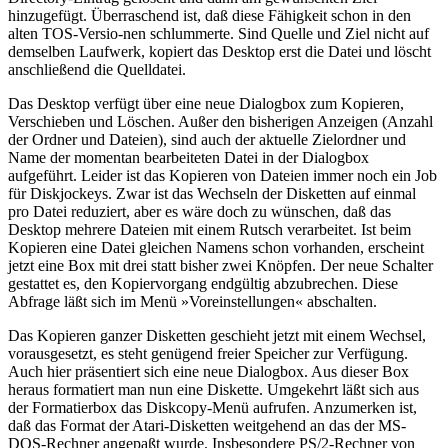
hinzugefügt. Überraschend ist, daß diese Fähigkeit schon in den
alten TOS-Versio-nen schlummerte. Sind Quelle und Ziel nicht auf
demselben Laufwerk, kopiert das Desktop erst die Datei und löscht
anschließend die Quelldatei.
Das Desktop verfügt über eine neue Dialogbox zum Kopieren,
Verschieben und Löschen. Außer den bisherigen Anzeigen (Anzahl
der Ordner und Dateien), sind auch der aktuelle Zielordner und
Name der momentan bearbeiteten Datei in der Dialogbox
aufgeführt. Leider ist das Kopieren von Dateien immer noch ein Job
für Diskjockeys. Zwar ist das Wechseln der Disketten auf einmal
pro Datei reduziert, aber es wäre doch zu wünschen, daß das
Desktop mehrere Dateien mit einem Rutsch verarbeitet. Ist beim
Kopieren eine Datei gleichen Namens schon vorhanden, erscheint
jetzt eine Box mit drei statt bisher zwei Knöpfen. Der neue Schalter
gestattet es, den Kopiervorgang endgültig abzubrechen. Diese
Abfrage läßt sich im Menü »Voreinstellungen« abschalten.
Das Kopieren ganzer Disketten geschieht jetzt mit einem Wechsel,
vorausgesetzt, es steht genügend freier Speicher zur Verfügung.
Auch hier präsentiert sich eine neue Dialogbox. Aus dieser Box
heraus formatiert man nun eine Diskette. Umgekehrt läßt sich aus
der Formatierbox das Diskcopy-Menü aufrufen. Anzumerken ist,
daß das Format der Atari-Disketten weitgehend an das der MS-
DOS-Rechner angepaßt wurde. Insbesondere PS/2-Rechner von