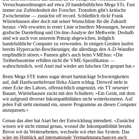
Versuchsanordnungen auf etwa 20 handelsüblichen Mega STs. Fast
immer zur Zufriedenheit der Forscher. Trotzdem gibt’s kritische
Zwischentöne — zunächst off record. Schließlich rückt Frank
Würriehausen aber doch mit seiner Wunschliste für die Zukunft
heraus: »Wir erwarten in erster Linie schnellere Messungen, bessere
grafische Darstellung und On-line-Analyse der Meßwerte. Deshalb
sind wir auch von unserem Prinzip abgewichen, lediglich
handelsübliche Computer zu verwenden. In einigen Geräten laufen
bereits Hypercache-Beschleuniger, die allerdings den A-D-Wandler
empfindlich stören.« Pannen gibt’s auch beim VMEbus: »Die
Treiberbausteine erfüllen nicht die VME-Spezifikation —
wahrscheinlich, weil Atari mal wieder am falschen Ort gespart hat.«
Beim Mega STE traten sogar derart hartnäckige Schwierigkeiten
auf, daß Hardwarelieferant Heka Alarm schlug. Derweil steht in
einer Ecke des Labors, offensichtlich ungenutzt, ein TT neuester
Bauart. Würriehausen zuckt mit den Schultern: »Ein Gerät, mit dem
wir aufgrund diverser Inkompatibilitäten nicht weiterkommen. Auf
jeden Fall sieht niemand ein, unsere Programme an diesen Computer
anzupassen.«
Genau das aber hat Atari bei der Entwicklung intendiert. »Zunächst
wissen wir nicht einmal genau, worauf die Inkompatibilität beruht.
Bevor wir da Weiterarbeiten, wechseln wir eher das System. Das
wäre im Hinblick auf internationale Vermarktungschancen auch