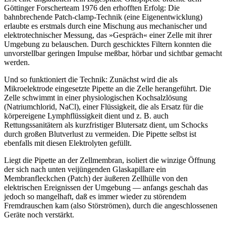
Göttinger Forscherteam 1976 den erhofften Erfolg: Die
bahnbrechende Patch-clamp-Technik (eine Eigenentwicklung)
erlaubte es erstmals durch eine Mischung aus mechanischer und
elektrotechnischer Messung, das »Gespräch« einer Zelle mit ihrer
Umgebung zu belauschen. Durch geschicktes Filtern konnten die
unvorstellbar geringen Impulse meßbar, hörbar und sichtbar gemacht
werden.
Und so funktioniert die Technik: Zunächst wird die als
Mikroelektrode eingesetzte Pipette an die Zelle herangeführt. Die
Zelle schwimmt in einer physiologischen Kochsalzlösung
(Natriumchlorid, NaCl), einer Flüssigkeit, die als Ersatz für die
körpereigene Lymphflüssigkeit dient und z. B. auch
Rettungssanitätern als kurzfristiger Blutersatz dient, um Schocks
durch großen Blutverlust zu vermeiden. Die Pipette selbst ist
ebenfalls mit diesen Elektrolyten gefüllt.
Liegt die Pipette an der Zellmembran, isoliert die winzige Öffnung
der sich nach unten veijüngenden Glaskapillare ein
Membranfleckchen (Patch) der äußeren Zellhülle von den
elektrischen Ereignissen der Umgebung — anfangs geschah das
jedoch so mangelhaft, daß es immer wieder zu störendem
Fremdrauschen kam (also Störströmen), durch die angeschlossenen
Geräte noch verstärkt.