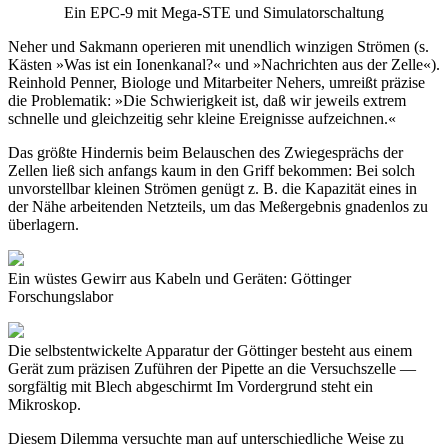
Ein EPC-9 mit Mega-STE und Simulatorschaltung
Neher und Sakmann operieren mit unendlich winzigen Strömen (s.
Kästen »Was ist ein Ionenkanal?« und »Nachrichten aus der Zelle«).
Reinhold Penner, Biologe und Mitarbeiter Nehers, umreißt präzise
die Problematik: »Die Schwierigkeit ist, daß wir jeweils extrem
schnelle und gleichzeitig sehr kleine Ereignisse aufzeichnen.«
Das größte Hindernis beim Belauschen des Zwiegesprächs der
Zellen ließ sich anfangs kaum in den Griff bekommen: Bei solch
unvorstellbar kleinen Strömen genügt z. B. die Kapazität eines in
der Nähe arbeitenden Netzteils, um das Meßergebnis gnadenlos zu
überlagern.
Ein wüstes Gewirr aus Kabeln und Geräten: Göttinger
Forschungslabor
Die selbstentwickelte Apparatur der Göttinger besteht aus einem
Gerät zum präzisen Zuführen der Pipette an die Versuchszelle —
sorgfältig mit Blech abgeschirmt Im Vordergrund steht ein
Mikroskop.
Diesem Dilemma versuchte man auf unterschiedliche Weise zu