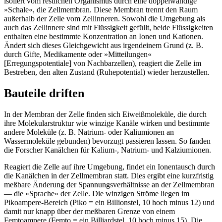
isoliert vom restlichen Organismus durch eine doppelwandige
»Schale«, die Zellmembran. Diese Membran trennt den Raum
außerhalb der Zelle vom Zellinneren. Sowohl die Umgebung als
auch das Zellinnere sind mit Flüssigkeit gefüllt, beide Flüssigkeiten
enthalten eine bestimmte Konzentration an Ionen und Kationen.
Ändert sich dieses Gleichgewicht aus irgendeinem Grund (z. B.
durch Gifte, Medikamente oder »Mitteilungen«
[Erregungspotentiale] von Nachbarzellen), reagiert die Zelle im
Bestreben, den alten Zustand (Ruhepotential) wieder herzustellen.
Bauteile driften
In der Membran der Zelle finden sich Eiweißmoleküle, die durch
ihre Molekularstruktur wie winzige Kanäle wirken und bestimmte
andere Moleküle (z. B. Natrium- oder Kaliumionen an
Wassermoleküle gebunden) bevorzugt passieren lassen. So fanden
die Forscher Kanälchen für Kalium-, Natrium- und Kalziumionen.
Reagiert die Zelle auf ihre Umgebung, findet ein Ionentausch durch
die Kanälchen in der Zellmembran statt. Dies ergibt eine kurzfristig
meßbare Änderung der Spannungsverhältnisse an der Zellmembran
— die »Sprache« der Zelle. Die winzigen Ströme liegen im
Pikoampere-Bereich (Piko = ein Billionstel, 10 hoch minus 12) und
damit nur knapp über der meßbaren Grenze von einem
Femtoampere (Femto = ein Billiardstel, 10 hoch minus 15). Die