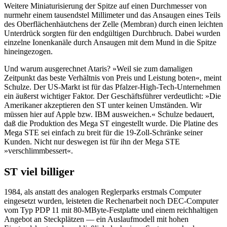
Weitere Miniaturisierung der Spitze auf einen Durchmesser von
nurmehr einem tausendstel Millimeter und das Ansaugen eines Teils
des Oberflächenhäutchens der Zelle (Membran) durch einen leichten
Unterdrück sorgten für den endgültigen Durchbruch. Dabei wurden
einzelne Ionenkanäle durch Ansaugen mit dem Mund in die Spitze
hineingezogen.
Und warum ausgerechnet Ataris? »Weil sie zum damaligen
Zeitpunkt das beste Verhältnis von Preis und Leistung boten«, meint
Schulze. Der US-Markt ist für das Pfalzer-High-Tech-Unternehmen
ein äußerst wichtiger Faktor. Der Geschäftsführer verdeutlicht: »Die
Amerikaner akzeptieren den ST unter keinen Umständen. Wir
müssen hier auf Apple bzw. IBM ausweichen.« Schulze bedauert,
daß die Produktion des Mega ST eingestellt wurde. Die Platine des
Mega STE sei einfach zu breit für die 19-Zoll-Schränke seiner
Kunden. Nicht nur deswegen ist für ihn der Mega STE
»verschlimmbessert«.
ST viel billiger
1984, als anstatt des analogen Reglerparks erstmals Computer
eingesetzt wurden, leisteten die Rechenarbeit noch DEC-Computer
vom Typ PDP 11 mit 80-MByte-Festplatte und einem reichhaltigen
Angebot an Steckplätzen — ein Auslaufmodell mit hohen