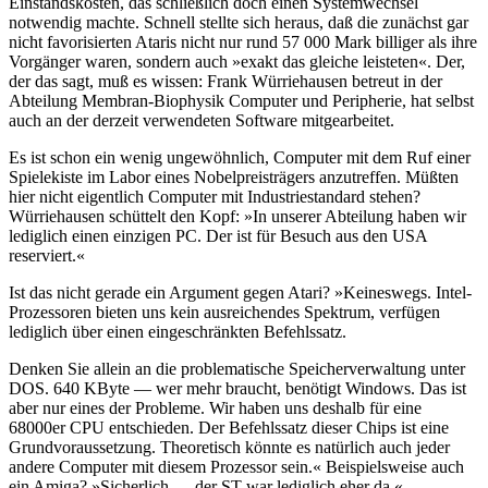
Einstandskosten, das schließlich doch einen Systemwechsel
notwendig machte. Schnell stellte sich heraus, daß die zunächst gar
nicht favorisierten Ataris nicht nur rund 57 000 Mark billiger als ihre
Vorgänger waren, sondern auch »exakt das gleiche leisteten«. Der,
der das sagt, muß es wissen: Frank Würriehausen betreut in der
Abteilung Membran-Biophysik Computer und Peripherie, hat selbst
auch an der derzeit verwendeten Software mitgearbeitet.
Es ist schon ein wenig ungewöhnlich, Computer mit dem Ruf einer
Spielekiste im Labor eines Nobelpreisträgers anzutreffen. Müßten
hier nicht eigentlich Computer mit Industriestandard stehen?
Würriehausen schüttelt den Kopf: »In unserer Abteilung haben wir
lediglich einen einzigen PC. Der ist für Besuch aus den USA
reserviert.«
Ist das nicht gerade ein Argument gegen Atari? »Keineswegs. Intel-
Prozessoren bieten uns kein ausreichendes Spektrum, verfügen
lediglich über einen eingeschränkten Befehlssatz.
Denken Sie allein an die problematische Speicherverwaltung unter
DOS. 640 KByte — wer mehr braucht, benötigt Windows. Das ist
aber nur eines der Probleme. Wir haben uns deshalb für eine
68000er CPU entschieden. Der Befehlssatz dieser Chips ist eine
Grundvoraussetzung. Theoretisch könnte es natürlich auch jeder
andere Computer mit diesem Prozessor sein.« Beispielsweise auch
ein Amiga? »Sicherlich — der ST war lediglich eher da.«