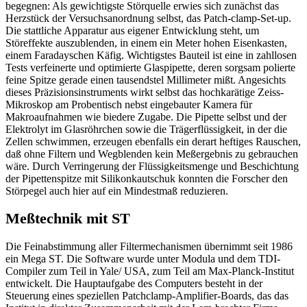
begegnen: Als gewichtigste Störquelle erwies sich zunächst das
Herzstück der Versuchsanordnung selbst, das Patch-clamp-Set-up.
Die stattliche Apparatur aus eigener Entwicklung steht, um
Störeffekte auszublenden, in einem ein Meter hohen Eisenkasten,
einem Faradayschen Käfig. Wichtigstes Bauteil ist eine in zahllosen
Tests verfeinerte und optimierte Glaspipette, deren sorgsam polierte
feine Spitze gerade einen tausendstel Millimeter mißt. Angesichts
dieses Präzisionsinstruments wirkt selbst das hochkarätige Zeiss-
Mikroskop am Probentisch nebst eingebauter Kamera für
Makroaufnahmen wie biedere Zugabe. Die Pipette selbst und der
Elektrolyt im Glasröhrchen sowie die Trägerflüssigkeit, in der die
Zellen schwimmen, erzeugen ebenfalls ein derart heftiges Rauschen,
daß ohne Filtern und Wegblenden kein Meßergebnis zu gebrauchen
wäre. Durch Verringerung der Flüssigkeitsmenge und Beschichtung
der Pipettenspitze mit Silikonkautschuk konnten die Forscher den
Störpegel auch hier auf ein Mindestmaß reduzieren.
Meßtechnik mit ST
Die Feinabstimmung aller Filtermechanismen übernimmt seit 1986
ein Mega ST. Die Software wurde unter Modula und dem TDI-
Compiler zum Teil in Yale/ USA, zum Teil am Max-Planck-Institut
entwickelt. Die Hauptaufgabe des Computers besteht in der
Steuerung eines speziellen Patchclamp-Amplifier-Boards, das das