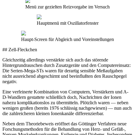
Menü zur gezielten Reizvorgabe im Versuch
Hauptmenü mit Oszillatorfenster
Haupt-Screen für Abgleich und Voreinstellungen
## Zell-Fleckchen
Gleichzeitig allerdings verstärkte sich auch das störende
Hintergrundrauschen durch Zusatzgeräte und den Computereinsatz:
Die Serien-Mega-STs waren für derartig sensible Meßaufgaben
nicht ausreichend abgeschirmt und beeinflußten den Rauschpegel
negativ.
Eine verfeinerte Kombination von Computern, Verstärkern und A-
D-Wandlern gestattete schließlich doch, Nachrichten der Ionen
nahezu komplikationslos zu übermitteln. Plötzlich waren — neben
wenigen großen (bereits 1976 schlüssig nachgewiesen) — nun auch
die zahlreicheren kleinen Ionenkanäle differenzierbar.
Neben dem Theoriebeweis eröffnet das Göttinger Verfahren neue
Forschungsmethoden für die Behandlung von Herz- und Gefäß-,
Nerven-Muskelerkrankungen, Epilepsie und Diabetes. Insbesondere