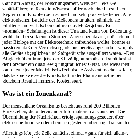
Ganz am Anfang der Forschungsarbeit, weiß der Heka-Ge-
schäftsführer, mußten die Wissenschaftler noch eine Unzahl von
Reglern und Knöpfen sehr schnell und sehr präzise bedienen: Alle
elektronischen Bauteile der Meßapparatur altern nämlich, sie
»driften« und verfälschen dadurch das Meßergebnis. Bei
»normalen« Schaltungen ist dieser Umstand kaum von Bedeutung,
wohl aber bei so kleinen Strömen. Abgesehen davon, daß sich nicht
jeder Biologe mit der Elektrotechnik anfreunden wollte, konnte es
passieren, daß der Versuchsorganismus bereits abgestorben war, bis
alle Geräte abgeglichen und Störgeräusche ausgefiltert waren. »Den
Abgleich übernimmt jetzt der ST völlig automatisch. Damit besitzt
der Forscher ein quasi 'ewig jungfräuliches’ Gerät. Die Meßarbeit
kann heute jeder Medizinisch-Technische Assistent machen.« Klar,
daß beispielsweise die Kundschaft in der Pharmaindustrie bei
gleichem Resultat immense Kosten spart.
Was ist ein Ionenkanal?
Der menschliche Organismus besteht aus rund 200 Billionen
Einzelzellen, die untereinander Informationen austauschen. Die
Übermittlung der Nachrichten erfolgt spannungsgesteuert über
elektrische Impulse oder chemisch gesteuert über sog. Transmitter.
Allerdings lebt jede Zelle zunächst einmal »ganz für sich allein«,