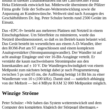
Institut in direkter Zusammenarbeit mit der Lam-brechter Firma
Heka Elektronik entwickelt hat. Mittlerweile übernimmt die Pfälzer
Firma große Teile der Software-Weiterentwicklung sowie die
Anpassung an Kundenwünsche. Weltweit sind nach Aussagen des
Geschäftsführers Dr. Ing. Peter Schulze bereits rund 2500 Geräte im
Einsatz.
Das »EPC-9« besteht aus mehreren Platinen mit Netzteil in einem
Einschubgehäuse. Um Störeffekte zu minimieren, wurde das
Netzteil überdimensioniert, so daß es im Betrieb kaum belastet wird.
Das Gerät besteht im wesentlichen aus einem A-D-Wandler, über
den ROM-Port am ST angeschlossen und einem komplexen
Analogverstärker (Stromspannungswandler). Der Wandler ist auf
acht analoge Eingänge und vier 16-Bit-Ausgänge verteilt. Er
verstärkt die kaum nachweisbaren Stromimpulse aus den
Ionenkanälen auf ± 10 V. Die Wandlergeschwindigkeit von einem
Meßpunkt zum nächsten beträgt dabei je nach Programmierung
zwischen 5 ps und 65 ms, die Auflösung beträgt 14 Bit bis zu einer
Wandlerrate von 10 s (100 kHz). Damit sind — natürlich abhängig
von der Meßzeit — bei 4 MByte RAM 32 000 Meßpunkte möglich.
Winzige Ströme
Peter Schulze: »Wir haben das System weiterentwickelt und dem
Computer den kompletten Abgleich der Störpegel übertragen.«