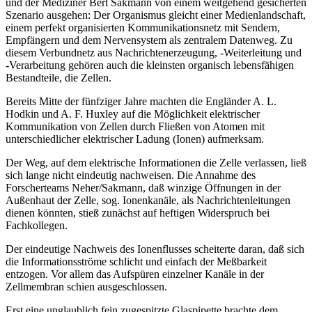
und der Mediziner Bert Sakmann von einem weitgehend gesicherten
Szenario ausgehen: Der Organismus gleicht einer Medienlandschaft,
einem perfekt organisierten Kommunikationsnetz mit Sendern,
Empfängern und dem Nervensystem als zentralem Datenweg. Zu
diesem Verbundnetz aus Nachrichtenerzeugung, -Weiterleitung und
-Verarbeitung gehören auch die kleinsten organisch lebensfähigen
Bestandteile, die Zellen.
Bereits Mitte der fünfziger Jahre machten die Engländer A. L.
Hodkin und A. F. Huxley auf die Möglichkeit elektrischer
Kommunikation von Zellen durch Fließen von Atomen mit
unterschiedlicher elektrischer Ladung (Ionen) aufmerksam.
Der Weg, auf dem elektrische Informationen die Zelle verlassen, ließ
sich lange nicht eindeutig nachweisen. Die Annahme des
Forscherteams Neher/Sakmann, daß winzige Öffnungen in der
Außenhaut der Zelle, sog. Ionenkanäle, als Nachrichtenleitungen
dienen könnten, stieß zunächst auf heftigen Widerspruch bei
Fachkollegen.
Der eindeutige Nachweis des Ionenflusses scheiterte daran, daß sich
die Informationsströme schlicht und einfach der Meßbarkeit
entzogen. Vor allem das Aufspüren einzelner Kanäle in der
Zellmembran schien ausgeschlossen.
Erst eine unglaublich fein zugespitzte Glaspipette brachte dem