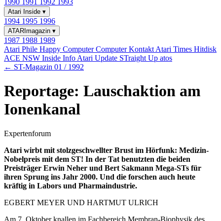
1990
1991
1992
1993
Atari Inside
▾
1994
1995
1996
ATARImagazin
▾
1987
1988
1989
Atari Phile
Happy Computer
Computer Kontakt
Atari Times
Hitdisk
ACE NSW Inside Info
Atari Update
STraight Up
atos
← ST-Magazin 01 / 1992
Reportage: Lauschaktion am
Ionenkanal
Expertenforum
Atari wirbt mit stolzgeschwellter Brust im Hörfunk: Medizin-
Nobelpreis mit dem ST! In der Tat benutzten die beiden
Preisträger Erwin Neher und Bert Sakmann Mega-STs für
ihren Sprung ins Jahr 2000. Und die forschen auch heute
kräftig in Labors und Pharmaindustrie.
EGBERT MEYER UND HARTMUT ULRICH
Am 7. Oktober knallen im Fachbereich Membran-Biophysik des