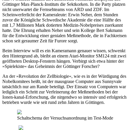
Göttinger Max-Planck-Instituts die Sektkorken. In die Party platzen
nicht unerwartet die Fernsehteams von ARD und ZDF. Im
Scheinwerferlicht der Kameraleute: Erwin Neher, dem Stunden
zuvor die Königliche Schwedische Akademie die eine Hälfte des
mit 1,7 Millionen Mark dotierten Medizin-Nobelpreises zuerkannt
hatte. Die Ehrung erhalten Neher und sein Kollege Bert Sakmann
für die Entwicklung einer genialen Meßmethode, die in Fachkreisen
schon seit geraumer Zeit für Furore sorgt.
Beim Interview will es ein Kameramann genauer wissen, schwenkt
den Hintergrund ab, bleibt an einem Atari-Monitor SM124 mit zwei
geöffneten Desktop-Fenstern hängen. Verbirgt sich etwa hinter der
»Spielekiste« das Geheimnis der Göttinger Forscher?
An der »Revolution der Zellbiologie«, wie es in der Würdigung des
Nobelkomitees heißt, ist der mausgraue Computer aus Sunnyvale
tatsächlich nur am Rande beteiligt. Der Einsatz von Computern war
lediglich ein Schritt zur Verfeinerung der Meßmethoden bei der
Ionen-kanal-Erforschung, die nirgendwo so intensiv und erfolgreich
betrieben wurde wie seit rund zehn Jahren in Göttingen.
Schaltschema der Versuchsanordnung im Test-Mode