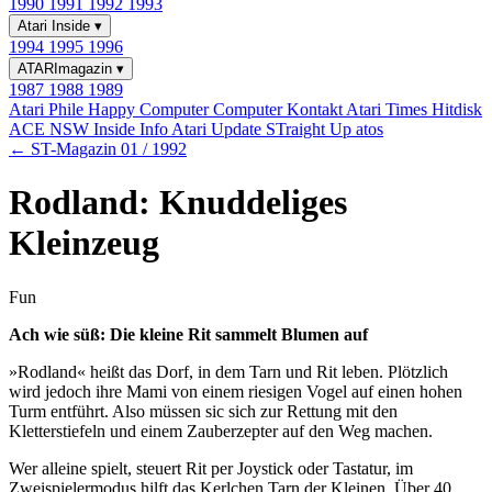
1990
1991
1992
1993
Atari Inside
▾
1994
1995
1996
ATARImagazin
▾
1987
1988
1989
Atari Phile
Happy Computer
Computer Kontakt
Atari Times
Hitdisk
ACE NSW Inside Info
Atari Update
STraight Up
atos
← ST-Magazin 01 / 1992
Rodland: Knuddeliges
Kleinzeug
Fun
Ach wie süß: Die kleine Rit sammelt Blumen auf
»Rodland« heißt das Dorf, in dem Tarn und Rit leben. Plötzlich
wird jedoch ihre Mami von einem riesigen Vogel auf einen hohen
Turm entführt. Also müssen sic sich zur Rettung mit den
Kletterstiefeln und einem Zauberzepter auf den Weg machen.
Wer alleine spielt, steuert Rit per Joystick oder Tastatur, im
Zweispielermodus hilft das Kerlchen Tarn der Kleinen. Über 40