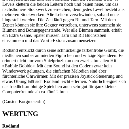
Levels klettern die beiden Leitern hoch und bauen neue, um das
nächsthöhere Stockwerk zu erreichen, denn jedes Level besteht aus
mehreren Stockwerken. Alte Leitern verschwinden, sobald neue
hingestellt werden. Die Zeit läuft gegen Rit und Tarn. Mit dem
Zepter können sie ihre Gegner vertreiben, unterwegs sammeln sie
Blumen und Bonusgegenstände. Wer alle Blumen sammelt, erhält
ein Extra-Game. Später müssen Tarn und Rit Buchstaben
einsammeln und das Wort »Extra« zusammensetzen.
Rodland entzückt durch seine schnuckelige farbenfrohe Grafik, die
niedlichen sauber animierten Figürchen und witzige Spielideen. Es
erinnert nicht nur vom Spielprinzip an den zwei Jahre alten Hit
»Bubble Bobble«. Mit dem Sound ist den Codern zwar kein
Wunderwerk gelungen, die einfachen Melodien sind aber
fürchterliche Ohrwürmer. Mit der präzisen Joystick-Steuerung und
etwas Übung läßt sich Rodland leicht erlernen. Natürlich eignet sich
das friedlich-unblutige Spielchen auch sehr gut für ganz kleine
Computerfreunde ab ca. fünf Jahren.
(Carsten Borgmeier/hu)
WERTUNG
Rodland