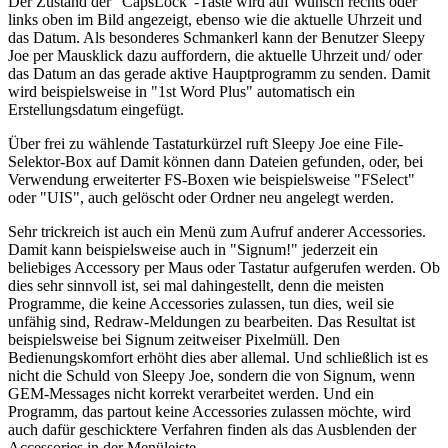
Der Zustand der "CapsLock"-Taste wird auf Wunsch rechts oder
links oben im Bild angezeigt, ebenso wie die aktuelle Uhrzeit und
das Datum. Als besonderes Schmankerl kann der Benutzer Sleepy
Joe per Mausklick dazu auffordern, die aktuelle Uhrzeit und/ oder
das Datum an das gerade aktive Hauptprogramm zu senden. Damit
wird beispielsweise in "1st Word Plus" automatisch ein
Erstellungsdatum eingefügt.
Über frei zu wählende Tastaturkürzel ruft Sleepy Joe eine File-
Selektor-Box auf Damit können dann Dateien gefunden, oder, bei
Verwendung erweiterter FS-Boxen wie beispielsweise "FSelect"
oder "UIS", auch gelöscht oder Ordner neu angelegt werden.
Sehr trickreich ist auch ein Menü zum Aufruf anderer Accessories.
Damit kann beispielsweise auch in "Signum!" jederzeit ein
beliebiges Accessory per Maus oder Tastatur aufgerufen werden. Ob
dies sehr sinnvoll ist, sei mal dahingestellt, denn die meisten
Programme, die keine Accessories zulassen, tun dies, weil sie
unfähig sind, Redraw-Meldungen zu bearbeiten. Das Resultat ist
beispielsweise bei Signum zeitweiser Pixelmüll. Den
Bedienungskomfort erhöht dies aber allemal. Und schließlich ist es
nicht die Schuld von Sleepy Joe, sondern die von Signum, wenn
GEM-Messages nicht korrekt verarbeitet werden. Und ein
Programm, das partout keine Accessories zulassen möchte, wird
auch dafür geschicktere Verfahren finden als das Ausblenden der
Accessories in der Menüleiste.