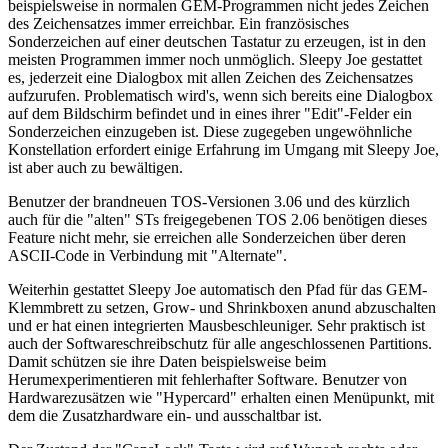
beispielsweise in normalen GEM-Programmen nicht jedes Zeichen
des Zeichensatzes immer erreichbar. Ein französisches
Sonderzeichen auf einer deutschen Tastatur zu erzeugen, ist in den
meisten Programmen immer noch unmöglich. Sleepy Joe gestattet
es, jederzeit eine Dialogbox mit allen Zeichen des Zeichensatzes
aufzurufen. Problematisch wird's, wenn sich bereits eine Dialogbox
auf dem Bildschirm befindet und in eines ihrer "Edit"-Felder ein
Sonderzeichen einzugeben ist. Diese zugegeben ungewöhnliche
Konstellation erfordert einige Erfahrung im Umgang mit Sleepy Joe,
ist aber auch zu bewältigen.
Benutzer der brandneuen TOS-Versionen 3.06 und des kürzlich
auch für die "alten" STs freigegebenen TOS 2.06 benötigen dieses
Feature nicht mehr, sie erreichen alle Sonderzeichen über deren
ASCII-Code in Verbindung mit "Alternate".
Weiterhin gestattet Sleepy Joe automatisch den Pfad für das GEM-
Klemmbrett zu setzen, Grow- und Shrinkboxen anund abzuschalten
und er hat einen integrierten Mausbeschleuniger. Sehr praktisch ist
auch der Softwareschreibschutz für alle angeschlossenen Partitions.
Damit schützen sie ihre Daten beispielsweise beim
Herumexperimentieren mit fehlerhafter Software. Benutzer von
Hardwarezusätzen wie "Hypercard" erhalten einen Menüpunkt, mit
dem die Zusatzhardware ein- und ausschaltbar ist.