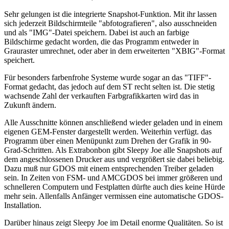
Sehr gelungen ist die integrierte Snapshot-Funktion. Mit ihr lassen
sich jederzeit Bildschirmteile "abfotografieren", also ausschneiden
und als "IMG"-Datei speichern. Dabei ist auch an farbige
Bildschirme gedacht worden, die das Programm entweder in
Grauraster umrechnet, oder aber in dem erweiterten "XBIG"-Format
speichert.
Für besonders farbenfrohe Systeme wurde sogar an das "TIFF"-
Format gedacht, das jedoch auf dem ST recht selten ist. Die stetig
wachsende Zahl der verkauften Farbgrafikkarten wird das in
Zukunft ändern.
Alle Ausschnitte können anschließend wieder geladen und in einem
eigenen GEM-Fenster dargestellt werden. Weiterhin verfügt. das
Programm über einen Menüpunkt zum Drehen der Grafik in 90-
Grad-Schritten. Als Extrabonbon gibt Sleepy Joe alle Snapshots auf
dem angeschlossenen Drucker aus und vergrößert sie dabei beliebig.
Dazu muß nur GDOS mit einem entsprechenden Treiber geladen
sein. In Zeiten von FSM- und AMCGDOS bei immer größeren und
schnelleren Computern und Festplatten dürfte auch dies keine Hürde
mehr sein. Allenfalls Anfänger vermissen eine automatische GDOS-
Installation.
Darüber hinaus zeigt Sleepy Joe im Detail enorme Qualitäten. So ist