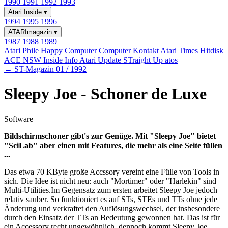
1990
1991
1992
1993
Atari Inside
▾
1994
1995
1996
ATARImagazin
▾
1987
1988
1989
Atari Phile
Happy Computer
Computer Kontakt
Atari Times
Hitdisk
ACE NSW Inside Info
Atari Update
STraight Up
atos
← ST-Magazin 01 / 1992
Sleepy Joe - Schoner de Luxe
Software
Bildschirmschoner gibt's zur Genüge. Mit "Sleepy Joe" bietet
"SciLab" aber einen mit Features, die mehr als eine Seite füllen
...
Das etwa 70 KByte große Accssory vereint eine Fülle von Tools in
sich. Die Idee ist nicht neu: auch "Mortimer" oder "Harlekin" sind
Multi-Utilities.Im Gegensatz zum ersten arbeitet Sleepy Joe jedoch
relativ sauber. So funktioniert es auf STs, STEs und TTs ohne jede
Änderung und verkraftet den Auflösungswechsel, der insbesondere
durch den Einsatz der TTs an Bedeutung gewonnen hat. Das ist für
ein Accessory recht ungewöhnlich, dennoch kommt Sleepy Joe