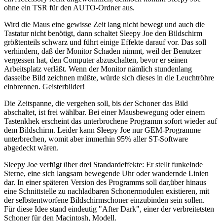
ohne ein TSR für den AUTO-Ordner aus.
Wird die Maus eine gewisse Zeit lang nicht bewegt und auch die
Tastatur nicht benötigt, dann schaltet Sleepy Joe den Bildschirm
größtenteils schwarz und führt einige Effekte darauf vor. Das soll
verhindern, daß der Monitor Schaden nimmt, weil der Benutzer
vergessen hat, den Computer abzuschalten, bevor er seinen
Arbeitsplatz verläßt. Wenn der Monitor nämlich stundenlang
dasselbe Bild zeichnen müßte, würde sich dieses in die Leuchtröhre
einbrennen. Geisterbilder!
Die Zeitspanne, die vergehen soll, bis der Schoner das Bild
abschaltet, ist frei wählbar. Bei einer Mausbewegung oder einem
Tastenkhek erscheint das unterbrochene Programm sofort wieder auf
dem Bildschirm. Leider kann Sleepy Joe nur GEM-Programme
unterbrechen, womit aber immerhin 95% aller ST-Software
abgedeckt wären.
Sleepy Joe verfügt über drei Standardeffekte: Er stellt funkelnde
Sterne, eine sich langsam bewegende Uhr oder wandernde Linien
dar. In einer späteren Version des Programms soll dar,über hinaus
eine Schnittstelle zu nachladbaren Schonermodulen existieren, mit
der selbstentworfene Bildschirmschoner einzubinden sein sollen.
Für diese Idee stand eindeutig "After Dark", einer der verbreitetsten
Schoner für den Macintosh, Modell.