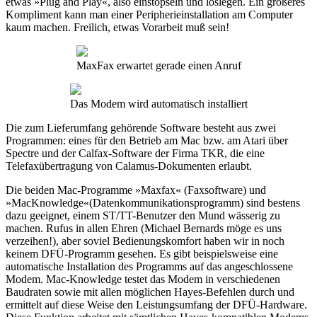
etwas »Plug and Play«, also einstöpseln und loslegen. Ein größeres
Kompliment kann man einer Peripherieinstallation am Computer
kaum machen. Freilich, etwas Vorarbeit muß sein!
MaxFax erwartet gerade einen Anruf
Das Modem wird automatisch installiert
Die zum Lieferumfang gehörende Software besteht aus zwei
Programmen: eines für den Betrieb am Mac bzw. am Atari über
Spectre und der Calfax-Software der Firma TKR, die eine
Telefaxübertragung von Calamus-Dokumenten erlaubt.
Die beiden Mac-Programme »Maxfax« (Faxsoftware) und
»MacKnowledge«(Datenkommunikationsprogramm) sind bestens
dazu geeignet, einem ST/TT-Benutzer den Mund wässerig zu
machen. Rufus in allen Ehren (Michael Bernards möge es uns
verzeihen!), aber soviel Bedienungskomfort haben wir in noch
keinem DFÜ-Programm gesehen. Es gibt beispielsweise eine
automatische Installation des Programms auf das angeschlossene
Modem. Mac-Knowledge testet das Modem in verschiedenen
Baudraten sowie mit allen möglichen Hayes-Befehlen durch und
ermittelt auf diese Weise den Leistungsumfang der DFÜ-Hardware.