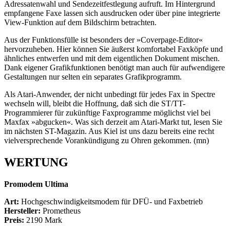
Adressatenwahl und Sendezeitfestlegung aufruft. Im Hintergrund
empfangene Faxe lassen sich ausdrucken oder über pine integrierte
View-Funktion auf dem Bildschirm betrachten.
Aus der Funktionsfülle ist besonders der »Coverpage-Editor«
hervorzuheben. Hier können Sie äußerst komfortabel Faxköpfe und
ähnliches entwerfen und mit dem eigentlichen Dokument mischen.
Dank eigener Grafikfunktionen benötigt man auch für aufwendigere
Gestaltungen nur selten ein separates Grafikprogramm.
Als Atari-Anwender, der nicht unbedingt für jedes Fax in Spectre
wechseln will, bleibt die Hoffnung, daß sich die ST/TT-
Programmierer für zukünftige Faxprogramme möglichst viel bei
Maxfax »abgucken«. Was sich derzeit am Atari-Markt tut, lesen Sie
im nächsten ST-Magazin. Aus Kiel ist uns dazu bereits eine recht
vielversprechende Vorankündigung zu Ohren gekommen. (mn)
WERTUNG
Promodem Ultima
Art:
Hochgeschwindigkeitsmodem für DFÜ- und Faxbetrieb
Hersteller:
Prometheus
Preis:
2190 Mark