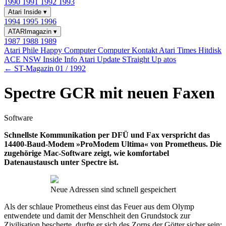
1990
1991
1992
1993
Atari Inside
▾
1994
1995
1996
ATARImagazin
▾
1987
1988
1989
Atari Phile
Happy Computer
Computer Kontakt
Atari Times
Hitdisk
ACE NSW Inside Info
Atari Update
STraight Up
atos
← ST-Magazin 01 / 1992
Spectre GCR mit neuen Faxen
Software
Schnellste Kommunikation per DFÜ und Fax verspricht das
14400-Baud-Modem »ProModem Ultima« von Prometheus. Die
zugehörige Mac-Software zeigt, wie komfortabel
Datenaustausch unter Spectre ist.
Neue Adressen sind schnell gespeichert
Als der schlaue Prometheus einst das Feuer aus dem Olymp
entwendete und damit der Menschheit den Grundstock zur
Zivilisation bescherte, durfte er sich des Zorns der Götter sicher sein: