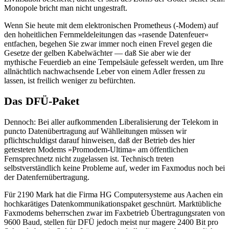
Monopole bricht man nicht ungestraft.
Wenn Sie heute mit dem elektronischen Prometheus (-Modem) auf
den hoheitlichen Fernmeldeleitungen das »rasende Datenfeuer«
entfachen, begehen Sie zwar immer noch einen Frevel gegen die
Gesetze der gelben Kabelwächter — daß Sie aber wie der
mythische Feuerdieb an eine Tempelsäule gefesselt werden, um Ihre
allnächtlich nachwachsende Leber von einem Adler fressen zu
lassen, ist freilich weniger zu befürchten.
Das DFÜ-Paket
Dennoch: Bei aller aufkommenden Liberalisierung der Telekom in
puncto Datenübertragung auf Wählleitungen müssen wir
pflichtschuldigst darauf hinweisen, daß der Betrieb des hier
getesteten Modems »Promodem-Ultima« am öffentlichen
Fernsprechnetz nicht zugelassen ist. Technisch treten
selbstverständlich keine Probleme auf, weder im Faxmodus noch bei
der Datenfernübertragung.
Für 2190 Mark hat die Firma HG Computersysteme aus Aachen ein
hochkarätiges Datenkommunikationspaket geschnürt. Marktübliche
Faxmodems beherrschen zwar im Faxbetrieb Übertragungsraten von
9600 Baud, stellen für DFÜ jedoch meist nur magere 2400 Bit pro