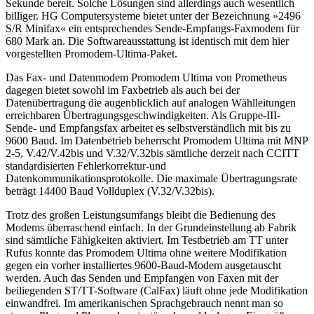
Sekunde bereit. Solche Lösungen sind allerdings auch wesentlich
billiger. HG Computersysteme bietet unter der Bezeichnung »2496
S/R Minifax« ein entsprechendes Sende-Empfangs-Faxmodem für
680 Mark an. Die Softwareausstattung ist identisch mit dem hier
vorgestellten Promodem-Ultima-Paket.
Das Fax- und Datenmodem Promodem Ultima von Prometheus
dagegen bietet sowohl im Faxbetrieb als auch bei der
Datenübertragung die augenblicklich auf analogen Wählleitungen
erreichbaren Übertragungsgeschwindigkeiten. Als Gruppe-III-
Sende- und Empfangsfax arbeitet es selbstverständlich mit bis zu
9600 Baud. Im Datenbetrieb beherrscht Promodem Ultima mit MNP
2-5, V.42/V.42bis und V.32/V.32bis sämtliche derzeit nach CCITT
standardisierten Fehlerkorrektur-und
Datenkommunikationsprotokolle. Die maximale Übertragungsrate
beträgt 14400 Baud Vollduplex (V.32/V.32bis).
Trotz des großen Leistungsumfangs bleibt die Bedienung des
Modems überraschend einfach. In der Grundeinstellung ab Fabrik
sind sämtliche Fähigkeiten aktiviert. Im Testbetrieb am TT unter
Rufus konnte das Promodem Ultima ohne weitere Modifikation
gegen ein vorher installiertes 9600-Baud-Modem ausgetauscht
werden. Auch das Senden und Empfangen von Faxen mit der
beiliegenden ST/TT-Software (CalFax) läuft ohne jede Modifikation
einwandfrei. Im amerikanischen Sprachgebrauch nennt man so