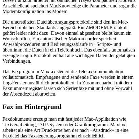
Diese Funktion arbeitet mit sämtlichen Hayes-kompatiblen Modems.
Anschließend speichert MacKnowledge die Parameter und sogar die
Modemkonfiguration ins Modem.
Die unterstützten Dateiübertragungsprotokolle sind den im Mac-
Bereich üblichen Standards angepaßt. Ein ZMODEM-Protokoll
gehört leider nicht dazu. Davon einmal abgesehen bleibt kaum ein
Wunsch offen. Ein automatischer Makrorecorder speichert
Anwahlprozeduren und Bedienungsabläufe in »Scripts« und
übernimmt die Daten in ein Telefonbuch. Das ebenfalls automatisch
erzeugte Login-Protokoll enthält alle wichtigen Daten der getätigten
Verbindungen.
Das Faxprogramm Maxfax steuert die Telefaxkommunikation
vollautomatisch. Empfangene und sendende Faxe werden in einem
Log-Fenster ausführlich protokolliert. In Zusammenarbeit mit dem
Faxnummernregister lassen sich Serienfaxe mit und ohne Vorwahl
der Absendezeit abarbeiten.
Fax im Hintergrund
Faxdokumente erzeugt man mit fast jeder Mac-Applikation wie
Textverarbeitung, DTP-System oder Grafikprogramm. Maxfax
arbeitet als eine Art Druckertreiber, der nach »Ausdruck« in eine
Faxdatei das Faxsteuerungsprogramm einschließlich