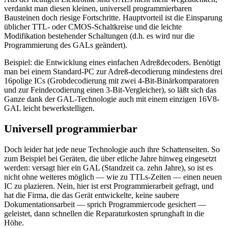
verdankt man diesen kleinen, universell programmierbaren
Bausteinen doch riesige Fortschritte. Hauptvorteil ist die Einsparung
üblicher TTL- oder CMOS-Schaltkreise und die leichte
Modifikation bestehender Schaltungen (d.h. es wird nur die
Programmierung des GALs geändert).
Beispiel: die Entwicklung eines einfachen Adreßdecoders. Benötigt
man bei einem Standard-PC zur Adreß-decodierung mindestens drei
16polige ICs (Grobdecodierung mit zwei 4-Bit-Binärkomparatoren
und zur Feindecodierung einen 3-Bit-Vergleicher), so läßt sich das
Ganze dank der GAL-Technologie auch mit einem einzigen 16V8-
GAL leicht bewerkstelligen.
Universell programmierbar
Doch leider hat jede neue Technologie auch ihre Schattenseiten. So
zum Beispiel bei Geräten, die über etliche Jahre hinweg eingesetzt
werden: versagt hier ein GAL (Standzeit ca. zehn Jahre), so ist es
nicht ohne weiteres möglich — wie zu TTLs-Zeiten — einen neuen
IC zu plazieren. Nein, hier ist erst Programmierarbeit gefragt, und
hat die Firma, die das Gerät entwickelte, keine saubere
Dokumentationsarbeit — sprich Programmiercode gesichert —
geleistet, dann schnellen die Reparaturkosten sprunghaft in die
Höhe.