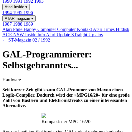
1990
1991
1992
1993
Atari Inside
▾
1994
1995
1996
ATARImagazin
▾
1987
1988
1989
Atari Phile
Happy Computer
Computer Kontakt
Atari Times
Hitdisk
ACE NSW Inside Info
Atari Update
STraight Up
atos
← ST-Magazin 02 / 1992
GAL-Programmierer:
Selbstgebranntes...
Hardware
Seit kurzer Zeit gibt's zum GAL-Prommer von Maxon einen
Logik-Compiler. Dadurch wird der »MPG16/20« für eine große
Zahl von Bastlern und Elektronikfreaks zu einer interessanten
Alternative.
Kompakt: der MPG 16/20
Aus der heutigen Elektronik sind GALs nicht mehr wegzudenken,