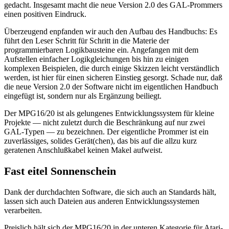
gedacht. Insgesamt macht die neue Version 2.0 des GAL-Prommers
einen positiven Eindruck.
Überzeugend enpfanden wir auch den Aufbau des Handbuchs: Es
führt den Leser Schritt für Schritt in die Materie der
programmierbaren Logikbausteine ein. Angefangen mit dem
Aufstellen einfacher Logikgleichungen bis hin zu einigen
komplexen Beispielen, die durch einige Skizzen leicht verständlich
werden, ist hier für einen sicheren Einstieg gesorgt. Schade nur, daß
die neue Version 2.0 der Software nicht im eigentlichen Handbuch
eingefügt ist, sondern nur als Ergänzung beiliegt.
Der MPG16/20 ist als gelungenes Entwicklungssystem für kleine
Projekte — nicht zuletzt durch die Beschränkung auf nur zwei
GAL-Typen — zu bezeichnen. Der eigentliche Prommer ist ein
zuverlässiges, solides Gerät(chen), das bis auf die allzu kurz
geratenen Anschlußkabel keinen Makel aufweist.
Fast eitel Sonnenschein
Dank der durchdachten Software, die sich auch an Standards hält,
lassen sich auch Dateien aus anderen Entwicklungssystemen
verarbeiten.
Preislich hält sich der MPG16/20 in der unteren Kategorie für Atari-