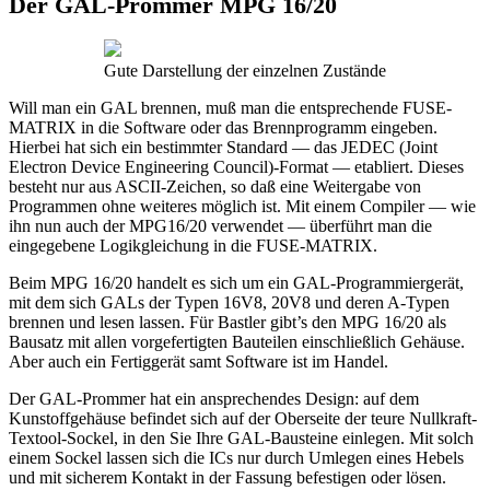
Der GAL-Prommer MPG 16/20
Gute Darstellung der einzelnen Zustände
Will man ein GAL brennen, muß man die entsprechende FUSE-
MATRIX in die Software oder das Brennprogramm eingeben.
Hierbei hat sich ein bestimmter Standard — das JEDEC (Joint
Electron Device Engineering Council)-Format — etabliert. Dieses
besteht nur aus ASCII-Zeichen, so daß eine Weitergabe von
Programmen ohne weiteres möglich ist. Mit einem Compiler — wie
ihn nun auch der MPG16/20 verwendet — überführt man die
eingegebene Logikgleichung in die FUSE-MATRIX.
Beim MPG 16/20 handelt es sich um ein GAL-Programmiergerät,
mit dem sich GALs der Typen 16V8, 20V8 und deren A-Typen
brennen und lesen lassen. Für Bastler gibt’s den MPG 16/20 als
Bausatz mit allen vorgefertigten Bauteilen einschließlich Gehäuse.
Aber auch ein Fertiggerät samt Software ist im Handel.
Der GAL-Prommer hat ein ansprechendes Design: auf dem
Kunstoffgehäuse befindet sich auf der Oberseite der teure Nullkraft-
Textool-Sockel, in den Sie Ihre GAL-Bausteine einlegen. Mit solch
einem Sockel lassen sich die ICs nur durch Umlegen eines Hebels
und mit sicherem Kontakt in der Fassung befestigen oder lösen.