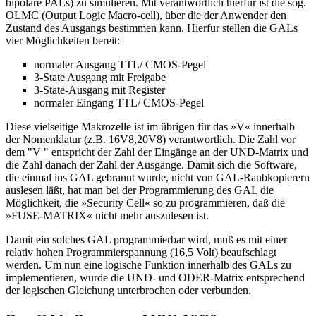
bipolare PALs) zu simulieren. Mit verantwortlich hierfür ist die sog.
OLMC (Output Logic Macro-cell), über die der Anwender den
Zustand des Ausgangs bestimmen kann. Hierfür stellen die GALs
vier Möglichkeiten bereit:
normaler Ausgang TTL/ CMOS-Pegel
3-State Ausgang mit Freigabe
3-State-Ausgang mit Register
normaler Eingang TTL/ CMOS-Pegel
Diese vielseitige Makrozelle ist im übrigen für das »V« innerhalb
der Nomenklatur (z.B. 16V8,20V8) verantwortlich. Die Zahl vor
dem "V " entspricht der Zahl der Eingänge an der UND-Matrix und
die Zahl danach der Zahl der Ausgänge. Damit sich die Software,
die einmal ins GAL gebrannt wurde, nicht von GAL-Raubkopierern
auslesen läßt, hat man bei der Programmierung des GAL die
Möglichkeit, die »Security Cell« so zu programmieren, daß die
»FUSE-MATRIX« nicht mehr auszulesen ist.
Damit ein solches GAL programmierbar wird, muß es mit einer
relativ hohen Programmierspannung (16,5 Volt) beaufschlagt
werden. Um nun eine logische Funktion innerhalb des GALs zu
implementieren, wurde die UND- und ODER-Matrix entsprechend
der logischen Gleichung unterbrochen oder verbunden.