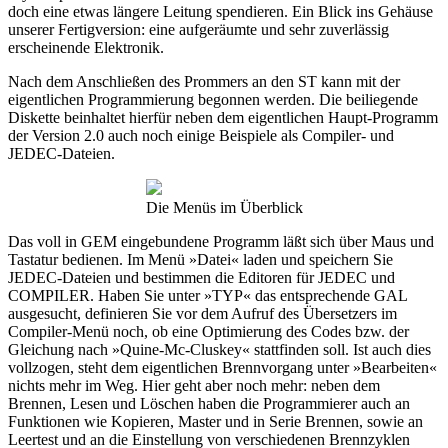
doch eine etwas längere Leitung spendieren. Ein Blick ins Gehäuse
unserer Fertigversion: eine aufgeräumte und sehr zuverlässig
erscheinende Elektronik.
Nach dem Anschließen des Prommers an den ST kann mit der
eigentlichen Programmierung begonnen werden. Die beiliegende
Diskette beinhaltet hierfür neben dem eigentlichen Haupt-Programm
der Version 2.0 auch noch einige Beispiele als Compiler- und
JEDEC-Dateien.
Die Menüs im Überblick
Das voll in GEM eingebundene Programm läßt sich über Maus und
Tastatur bedienen. Im Menü »Datei« laden und speichern Sie
JEDEC-Dateien und bestimmen die Editoren für JEDEC und
COMPILER. Haben Sie unter »TYP« das entsprechende GAL
ausgesucht, definieren Sie vor dem Aufruf des Übersetzers im
Compiler-Menü noch, ob eine Optimierung des Codes bzw. der
Gleichung nach »Quine-Mc-Cluskey« stattfinden soll. Ist auch dies
vollzogen, steht dem eigentlichen Brennvorgang unter »Bearbeiten«
nichts mehr im Weg. Hier geht aber noch mehr: neben dem
Brennen, Lesen und Löschen haben die Programmierer auch an
Funktionen wie Kopieren, Master und in Serie Brennen, sowie an
Leertest und an die Einstellung von verschiedenen Brennzyklen