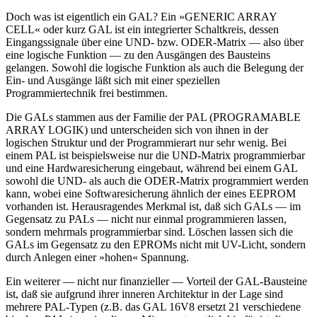
Doch was ist eigentlich ein GAL? Ein »GENERIC ARRAY
CELL« oder kurz GAL ist ein integrierter Schaltkreis, dessen
Eingangssignale über eine UND- bzw. ODER-Matrix — also über
eine logische Funktion — zu den Ausgängen des Bausteins
gelangen. Sowohl die logische Funktion als auch die Belegung der
Ein- und Ausgänge läßt sich mit einer speziellen
Programmiertechnik frei bestimmen.
Die GALs stammen aus der Familie der PAL (PROGRAMABLE
ARRAY LOGIK) und unterscheiden sich von ihnen in der
logischen Struktur und der Programmierart nur sehr wenig. Bei
einem PAL ist beispielsweise nur die UND-Matrix programmierbar
und eine Hardwaresicherung eingebaut, während bei einem GAL
sowohl die UND- als auch die ODER-Matrix programmiert werden
kann, wobei eine Softwaresicherung ähnlich der eines EEPROM
vorhanden ist. Herausragendes Merkmal ist, daß sich GALs — im
Gegensatz zu PALs — nicht nur einmal programmieren lassen,
sondern mehrmals programmierbar sind. Löschen lassen sich die
GALs im Gegensatz zu den EPROMs nicht mit UV-Licht, sondern
durch Anlegen einer »hohen« Spannung.
Ein weiterer — nicht nur finanzieller — Vorteil der GAL-Bausteine
ist, daß sie aufgrund ihrer inneren Architektur in der Lage sind
mehrere PAL-Typen (z.B. das GAL 16V8 ersetzt 21 verschiedene