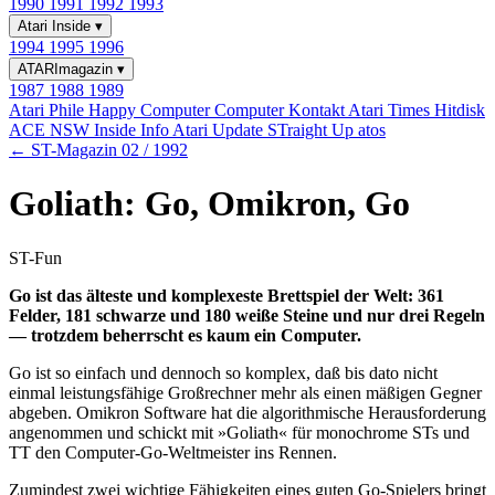
1990
1991
1992
1993
Atari Inside
▾
1994
1995
1996
ATARImagazin
▾
1987
1988
1989
Atari Phile
Happy Computer
Computer Kontakt
Atari Times
Hitdisk
ACE NSW Inside Info
Atari Update
STraight Up
atos
← ST-Magazin 02 / 1992
Goliath: Go, Omikron, Go
ST-Fun
Go ist das älteste und komplexeste Brettspiel der Welt: 361
Felder, 181 schwarze und 180 weiße Steine und nur drei Regeln
— trotzdem beherrscht es kaum ein Computer.
Go ist so einfach und dennoch so komplex, daß bis dato nicht
einmal leistungsfähige Großrechner mehr als einen mäßigen Gegner
abgeben. Omikron Software hat die algorithmische Herausforderung
angenommen und schickt mit »Goliath« für monochrome STs und
TT den Computer-Go-Weltmeister ins Rennen.
Zumindest zwei wichtige Fähigkeiten eines guten Go-Spielers bringt