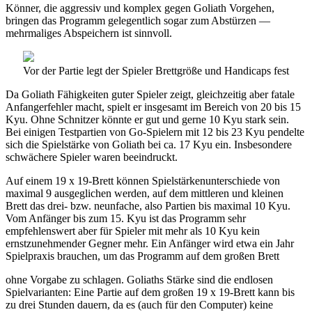
Könner, die aggressiv und komplex gegen Goliath Vorgehen,
bringen das Programm gelegentlich sogar zum Abstürzen —
mehrmaliges Abspeichern ist sinnvoll.
Vor der Partie legt der Spieler Brettgröße und Handicaps fest
Da Goliath Fähigkeiten guter Spieler zeigt, gleichzeitig aber fatale
Anfangerfehler macht, spielt er insgesamt im Bereich von 20 bis 15
Kyu. Ohne Schnitzer könnte er gut und gerne 10 Kyu stark sein.
Bei einigen Testpartien von Go-Spielern mit 12 bis 23 Kyu pendelte
sich die Spielstärke von Goliath bei ca. 17 Kyu ein. Insbesondere
schwächere Spieler waren beeindruckt.
Auf einem 19 x 19-Brett können Spielstärkenunterschiede von
maximal 9 ausgeglichen werden, auf dem mittleren und kleinen
Brett das drei- bzw. neunfache, also Partien bis maximal 10 Kyu.
Vom Anfänger bis zum 15. Kyu ist das Programm sehr
empfehlenswert aber für Spieler mit mehr als 10 Kyu kein
ernstzunehmender Gegner mehr. Ein Anfänger wird etwa ein Jahr
Spielpraxis brauchen, um das Programm auf dem großen Brett
ohne Vorgabe zu schlagen. Goliaths Stärke sind die endlosen
Spielvarianten: Eine Partie auf dem großen 19 x 19-Brett kann bis
zu drei Stunden dauern, da es (auch für den Computer) keine