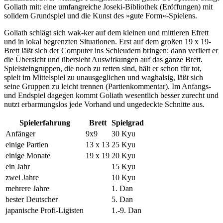
Goliath mit: eine umfangreiche Joseki-Bibliothek (Eröffungen) mit
solidem Grundspiel und die Kunst des »gute Form«-Spielens.
Goliath schlägt sich wak-ker auf dem kleinen und mittleren Efrett
und in lokal begrenzten Situationen. Erst auf dem großen 19 x 19-
Brett läßt sich der Computer ins Schleudern bringen: dann verliert er
die Übersicht und übersieht Auswirkungen auf das ganze Brett.
Spielsteingruppen, die noch zu retten sind, hält er schon für tot,
spielt im Mittelspiel zu unausgeglichen und waghalsig, läßt sich
seine Gruppen zu leicht trennen (Partienkommentar). Im Anfangs-
und Endspiel dagegen kommt Goliath wesentlich besser zurecht und
nutzt erbarmungslos jede Vorhand und ungedeckte Schnitte aus.
Spielerfahrung
Brett
Spielgrad
Anfänger
9x9
30 Kyu
einige Partien
13 x 13
25 Kyu
einige Monate
19 x 19
20 Kyu
ein Jahr
15 Kyu
zwei Jahre
10 Kyu
mehrere Jahre
1. Dan
bester Deutscher
5. Dan
japanische Profi-Ligisten
1.-9. Dan