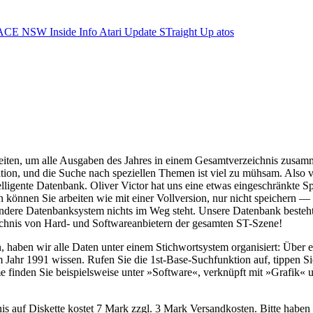
ACE NSW Inside Info
Atari Update
STraight Up
atos
le Seiten, um alle Ausgaben des Jahres in einem Gesamtverzeichnis zus
mation, und die Suche nach speziellen Themen ist viel zu mühsam. Also v
ntelligente Datenbank. Oliver Victor hat uns eine etwas eingeschränkte
ion können Sie arbeiten wie mit einer Vollversion, nur nicht speichern
andere Datenbanksystem nichts im Weg steht. Unsere Datenbank besteht a
zeichnis von Hard- und Softwareanbietern der gesamten ST-Szene!
, haben wir alle Daten unter einem Stichwortsystem organisiert: Über e
 im Jahr 1991 wissen. Rufen Sie die 1st-Base-Suchfunktion auf, tippen
finden Sie beispielsweise unter »Software«, verknüpft mit »Grafik« 
is auf Diskette kostet 7 Mark zzgl. 3 Mark Versandkosten. Bitte haben