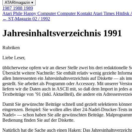
ATARImagazin
▾
1987
1988
1989
Atari Phile
Happy Computer
Computer Kontakt
Atari Times
Hitdisk
← ST-Magazin 02 / 1992
Jahresinhaltsverzeichnis 1991
Rubriken
Liebe Leser,
üblicherweise opfern wir an dieser Stelle zwei bis drei redaktionel
Übersicht weitere Nachteile: Sie enthält relativ wenig gezielte Infor
allen Interessenten ein Jahresinhaltsverzeichnis auf Diskette — als i
gestellt. Sie arbeitet als Programm oder Accessory. Mit unserer Vers
liefern wir die Daten auch in ASCII mit, so daß dem Import in jedes 
Textbeiträge von ’91 (inkl. Aktuellteil), die andere ein Adressenver
Damit Sie gewünschte Beiträge schnell und gezielt selektieren können
eingrenzen. Beispiel: Sie wollen alles über 24-Nadel-Drucker-Tests
Nadel« — schon haben Sie alle gewünschten Beiträge. Malprogramme 
Bedienung finden Sie auf der Diskette.
Natürlich hat die Sache auch einen Haken: Das Jahresinhaltsverzeichn