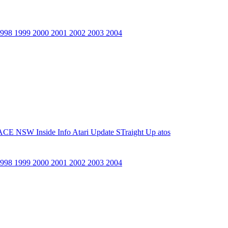
1998
1999
2000
2001
2002
2003
2004
ACE NSW Inside Info
Atari Update
STraight Up
atos
1998
1999
2000
2001
2002
2003
2004