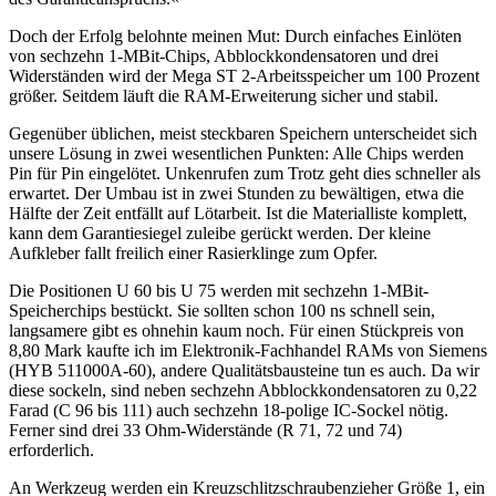
Doch der Erfolg belohnte meinen Mut: Durch einfaches Einlöten
von sechzehn 1-MBit-Chips, Abblockkondensatoren und drei
Widerständen wird der Mega ST 2-Arbeitsspeicher um 100 Prozent
größer. Seitdem läuft die RAM-Erweiterung sicher und stabil.
Gegenüber üblichen, meist steckbaren Speichern unterscheidet sich
unsere Lösung in zwei wesentlichen Punkten: Alle Chips werden
Pin für Pin eingelötet. Unkenrufen zum Trotz geht dies schneller als
erwartet. Der Umbau ist in zwei Stunden zu bewältigen, etwa die
Hälfte der Zeit entfällt auf Lötarbeit. Ist die Materialliste komplett,
kann dem Garantiesiegel zuleibe gerückt werden. Der kleine
Aufkleber fallt freilich einer Rasierklinge zum Opfer.
Die Positionen U 60 bis U 75 werden mit sechzehn 1-MBit-
Speicherchips bestückt. Sie sollten schon 100 ns schnell sein,
langsamere gibt es ohnehin kaum noch. Für einen Stückpreis von
8,80 Mark kaufte ich im Elektronik-Fachhandel RAMs von Siemens
(HYB 511000A-60), andere Qualitätsbausteine tun es auch. Da wir
diese sockeln, sind neben sechzehn Abblockkondensatoren zu 0,22
Farad (C 96 bis 111) auch sechzehn 18-polige IC-Sockel nötig.
Ferner sind drei 33 Ohm-Widerstände (R 71, 72 und 74)
erforderlich.
An Werkzeug werden ein Kreuzschlitzschraubenzieher Größe 1, ein