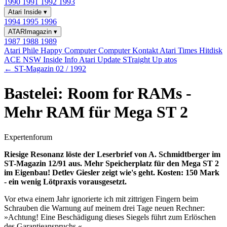
1990
1991
1992
1993
Atari Inside
▾
1994
1995
1996
ATARImagazin
▾
1987
1988
1989
Atari Phile
Happy Computer
Computer Kontakt
Atari Times
Hitdisk
ACE NSW Inside Info
Atari Update
STraight Up
atos
← ST-Magazin 02 / 1992
Bastelei: Room for RAMs -
Mehr RAM für Mega ST 2
Expertenforum
Riesige Resonanz löste der Leserbrief von A. Schmidtberger im
ST-Magazin 12/91 aus. Mehr Speicherplatz für den Mega ST 2
im Eigenbau! Detlev Giesler zeigt wie's geht. Kosten: 150 Mark
- ein wenig Lötpraxis vorausgesetzt.
Vor etwa einem Jahr ignorierte ich mit zittrigen Fingern beim
Schrauben die Warnung auf meinem drei Tage neuen Rechner:
»Achtung! Eine Beschädigung dieses Siegels führt zum Erlöschen
des Garantieanspruchs.«