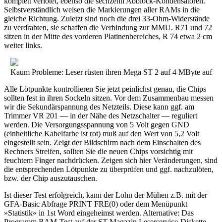
komplett verlötet, ebenso die sechzehn Abblock-Kondensatoren.
Selbstverständlich weisen die Markierungen aller RAMs in die
gleiche Richtung. Zuletzt sind noch die drei 33-Ohm-Widerstände
zu verdrahten, sie schaffen die Verbindung zur MMU. R71 und 72
sitzen in der Mitte des vorderen Platinenbereiches, R 74 etwa 2 cm
weiter links.
Kaum Probleme: Leser rüsten ihren Mega ST 2 auf 4 MByte auf
Alle Lötpunkte kontrollieren Sie jetzt peinlichst genau, die Chips
sollten fest in ihren Sockeln sitzen. Vor dem Zusammenbau messen
wir die Sekundärspannung des Netzteils. Diese kann ggf. am
Trimmer VR 201 — in der Nähe des Netzschalter — reguliert
werden. Die Versorgungsspannung von 5 Volt gegen GND
(einheitliche Kabelfarbe ist rot) muß auf den Wert von 5,2 Volt
eingestellt sein. Zeigt der Bildschirm nach dem Einschalten des
Rechners Streifen, sollten Sie die neuen Chips vorsichtig mit
feuchtem Finger nachdrücken. Zeigen sich hier Veränderungen, sind
die entsprechenden Lötpunkte zu überprüfen und ggf. nachzulöten,
bzw. der Chip auszutauschen.
Ist dieser Test erfolgreich, kann der Lohn der Mühen z.B. mit der
GFA-Basic Abfrage PRINT FRE(0) oder dem Menüpunkt
»Statistik« in 1st Word eingeheimst werden. Alternative: Das
Programm RAM-Test auf der ST-Magazin Leserservice-Diskette