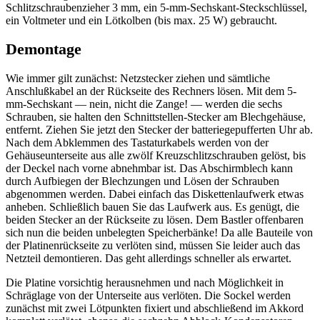
Schlitzschraubenzieher 3 mm, ein 5-mm-Sechskant-Steckschlüssel,
ein Voltmeter und ein Lötkolben (bis max. 25 W) gebraucht.
Demontage
Wie immer gilt zunächst: Netzstecker ziehen und sämtliche
Anschlußkabel an der Rückseite des Rechners lösen. Mit dem 5-
mm-Sechskant — nein, nicht die Zange! — werden die sechs
Schrauben, sie halten den Schnittstellen-Stecker am Blechgehäuse,
entfernt. Ziehen Sie jetzt den Stecker der batteriegepufferten Uhr ab.
Nach dem Abklemmen des Tastaturkabels werden von der
Gehäuseunterseite aus alle zwölf Kreuzschlitzschrauben gelöst, bis
der Deckel nach vorne abnehmbar ist. Das Abschirmblech kann
durch Aufbiegen der Blechzungen und Lösen der Schrauben
abgenommen werden. Dabei einfach das Diskettenlaufwerk etwas
anheben. Schließlich bauen Sie das Laufwerk aus. Es genügt, die
beiden Stecker an der Rückseite zu lösen. Dem Bastler offenbaren
sich nun die beiden unbelegten Speicherbänke! Da alle Bauteile von
der Platinenrückseite zu verlöten sind, müssen Sie leider auch das
Netzteil demontieren. Das geht allerdings schneller als erwartet.
Die Platine vorsichtig herausnehmen und nach Möglichkeit in
Schräglage von der Unterseite aus verlöten. Die Sockel werden
zunächst mit zwei Lötpunkten fixiert und abschließend im Akkord