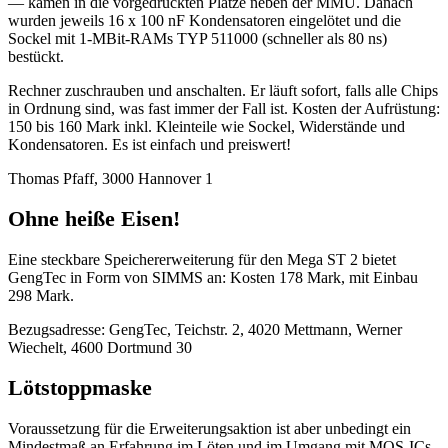
— kamen in die vorgedruckten Plätze neben der MMU. Danach
wurden jeweils 16 x 100 nF Kondensatoren eingelötet und die
Sockel mit 1-MBit-RAMs TYP 511000 (schneller als 80 ns)
bestückt.
Rechner zuschrauben und anschalten. Er läuft sofort, falls alle Chips
in Ordnung sind, was fast immer der Fall ist. Kosten der Aufrüstung:
150 bis 160 Mark inkl. Kleinteile wie Sockel, Widerstände und
Kondensatoren. Es ist einfach und preiswert!
Thomas Pfaff, 3000 Hannover 1
Ohne heiße Eisen!
Eine steckbare Speichererweiterung für den Mega ST 2 bietet
GengTec in Form von SIMMS an: Kosten 178 Mark, mit Einbau
298 Mark.
Bezugsadresse: GengTec, Teichstr. 2, 4020 Mettmann, Werner
Wiechelt, 4600 Dortmund 30
Lötstoppmaske
Voraussetzung für die Erweiterungsaktion ist aber unbedingt ein
Mindestmaß an Erfahrung im Löten und im Umgang mit MOS-ICs