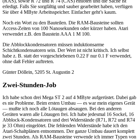
(RAS), sowie R 72 und R 74 (CAS) einlöten und die Sache ist
erledigt. Falls Sie sorgfältig und sauber gearbeitet haben, verfügen
Sie über 4 MByte Arbeitsspeicher. Einfacher geht’s kaum.
Noch ein Wort zu den Bauteilen. Die RAM-Bausteine sollten
Access-Zeiten von 100 Nanosekunden oder kürzer haben. Atari
verwendet z.B. den Baustein AAA 1 M 100.
Die Abblockkondensatoren müssen induktionsarme
Schichtkondensatoren sein. Der Wert ist nicht kritisch. Ich selbst
habe z. B. statt der vorgeschriebenen 0.22 F nur 0.1 F verwendet,
ohne daß Fehler auftreten.
Günter Döllein, 5205 St. Augustin 2
Zwei-Stunden-Job
Ich habe schon drei Mega ST 2 auf 4 MByte aufgerüstet. Dabei gab
es nie Probleme. Beim ersten Umbau — es war mein eigenes Gerät
— mußte ich noch alle Lötaugen absaugen. Bei den anderen
Geräten waren alle Lötaugen frei. Ich habe jedesmal 16 Sockel, 16
Abblock-Kondensatoren und drei Widerstände (R71, R72 und R74
je 33 Ohm) eingelötet. Die fehlenden Widerstände habe ich den
Atari-Schaltplänen entnommen. Der ganze Umbau dauert komplett
zwei Stunden. Als RAM-Bausteine verwende ich immer Typen von