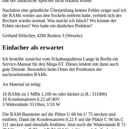
daß der zusätzliche Speicher nicht erkannt wurde.
Nachdem eine gründliche Überprüfung keinen Fehler zeigte und ich
die RAMs wieder aus den Sockeln entfernt hatte, verhielt sich der
Rechner wieder normal. Was mache ich falsch? Wo könnte der
Fehler stecken? Wer hatte ein ähnliches Problem?
Gerhard Hölscher, 4280 Borken 3 (Weseke)
Einfacher als erwartet
Ich bestellte zunächst vom Schaltungsdienst Lange in Berlin ein
Service-Manual für den Mega-ST. Dieses leistete mir dann auch
gute Dienste. Besonders beim Orten der Positionen der
nachzurüstenden RAMs.
An Material ist nötig:
16 RAMs zu 1 MBit 1,100 ns oder kleiner (z.B.: 511000)
16 Kondensatoren 0.22 uF/40V
3 Widerstände 33 Ohm; 1/10 W
Die RAM-Bausteine auf die Plätze U 60 bis U 75 stecken und
einlöten. Dann die Kondensatoren 0.22 F auf die Plätze C 96 bis C
111 stecken und ebenfalls festlöten. Jetzt noch die Widerstände R 71