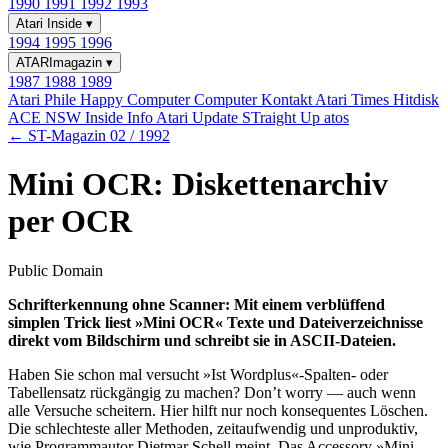
1990
1991
1992
1993
Atari Inside
▾
1994
1995
1996
ATARImagazin
▾
1987
1988
1989
Atari Phile
Happy Computer
Computer Kontakt
Atari Times
Hitdisk
ACE NSW Inside Info
Atari Update
STraight Up
atos
← ST-Magazin 02 / 1992
Mini OCR: Diskettenarchiv
per OCR
Public Domain
Schrifterkennung ohne Scanner: Mit einem verblüffend
simplen Trick liest »Mini OCR« Texte und Dateiverzeichnisse
direkt vom Bildschirm und schreibt sie in ASCII-Dateien.
Haben Sie schon mal versucht »Ist Wordplus«-Spalten- oder
Tabellensatz rückgängig zu machen? Don’t worry — auch wenn
alle Versuche scheitern. Hier hilft nur noch konsequentes Löschen.
Die schlechteste aller Methoden, zeitaufwendig und unproduktiv,
wie Programmautor Dietmar Schell meint. Das Accessory »Mini