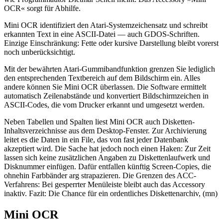
OCR« sorgt für Abhilfe.
Mini OCR identifiziert den Atari-Systemzeichensatz und schreibt
erkannten Text in eine ASCII-Datei — auch GDOS-Schriften.
Einzige Einschränkung: Fette oder kursive Darstellung bleibt vorerst
noch unberücksichtigt.
Mit der bewährten Atari-Gummibandfunktion grenzen Sie lediglich
den entsprechenden Textbereich auf dem Bildschirm ein. Alles
andere können Sie Mini OCR überlassen. Die Software ermittelt
automatisch Zeilenabstände und konvertiert Bildschirmzeichen in
ASCII-Codes, die vom Drucker erkannt und umgesetzt werden.
Neben Tabellen und Spalten liest Mini OCR auch Disketten-
Inhaltsverzeichnisse aus dem Desktop-Fenster. Zur Archivierung
leitet es die Daten in ein File, das von fast jeder Datenbank
akzeptiert wird. Die Sache hat jedoch noch einen Haken: Zur Zeit
lassen sich keine zusätzlichen Angaben zu Diskettenlaufwerk und
Disknummer einfügen. Dafür entfallen künftig Screen-Copies, die
ohnehin Farbbänder arg strapazieren. Die Grenzen des ACC-
Verfahrens: Bei gesperrter Menüleiste bleibt auch das Accessory
inaktiv. Fazit: Die Chance für ein ordentliches Diskettenarchiv, (mn)
Mini OCR