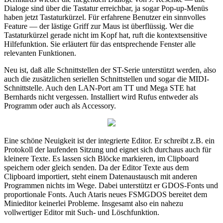
Dialoge sind über die Tastatur erreichbar, ja sogar Pop-up-Menüs
haben jetzt Tastaturkürzel. Für erfahrene Benutzer ein sinnvolles
Feature — der lästige Griff zur Maus ist überflüssig. Wer die
Tastaturkürzel gerade nicht im Kopf hat, ruft die kontextsensitive
Hilfefunktion. Sie erläutert für das entsprechende Fenster alle
relevanten Funktionen.
Neu ist, daß alle Schnittstellen der ST-Serie unterstützt werden, also
auch die zusätzlichen seriellen Schnittstellen und sogar die MIDI-
Schnittstelle. Auch den LAN-Port am TT und Mega STE hat
Bernhards nicht vergessen. Installiert wird Rufus entweder als
Programm oder auch als Accessory.
Eine schöne Neuigkeit ist der integrierte Editor. Er schreibt z.B. ein
Protokoll der laufenden Sitzung und eignet sich durchaus auch für
kleinere Texte. Es lassen sich Blöcke markieren, im Clipboard
speichern oder gleich senden. Da der Editor Texte aus dem
Clipboard importiert, steht einem Datenaustausch mit anderen
Programmen nichts im Wege. Dabei unterstützt er GDOS-Fonts und
proportionale Fonts. Auch Ataris neues FSMGDOS bereitet dem
Minieditor keinerlei Probleme. Insgesamt also ein nahezu
vollwertiger Editor mit Such- und Löschfunktion.