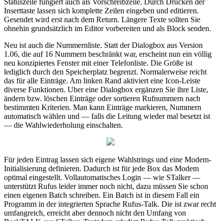
Statuszeile fungiert auch als Vorschreibzeile. Durch Drücken der
Inserttaste lassen sich komplette Zeilen eingeben und editieren.
Gesendet wird erst nach dem Return. Längere Texte sollten Sie
ohnehin grundsätzlich im Editor vorbereiten und als Block senden.
Neu ist auch die Nummernliste. Statt der Dialogbox aus Version
1.06, die auf 16 Nummern beschränkt war, erscheint nun ein völlig
neu konzipiertes Fenster mit einer Telefonliste. Die Größe ist
lediglich durch den Speicherplatz begrenzt. Normalerweise reicht
das für alle Einträge. Am linken Rand aktiviert eine Icon-Leiste
diverse Funktionen. Uber eine Dialogbox ergänzen Sie ihre Liste,
ändern bzw. löschen Einträge oder sortieren Rufnummern nach
bestimmten Kriterien. Man kann Einträge markieren, Nummern
automatisch wählen und — falls die Leitung wieder mal besetzt ist
— die Wahlwiederholung einschalten.
Für jeden Eintrag lassen sich eigene Wahlstrings und eine Modem-
Initialisierung definieren. Dadurch ist für jede Box das Modem
optimal eingestellt. Vollautomatisches Login — wie STalker —
unterstützt Rufus leider immer noch nicht, dazu müssen Sie schon
einen eigenen Batch schreiben. Ein Batch ist in diesem Fall ein
Programm in der integrierten Sprache Rufus-Talk. Die ist zwar recht
umfangreich, erreicht aber dennoch nicht den Umfang von