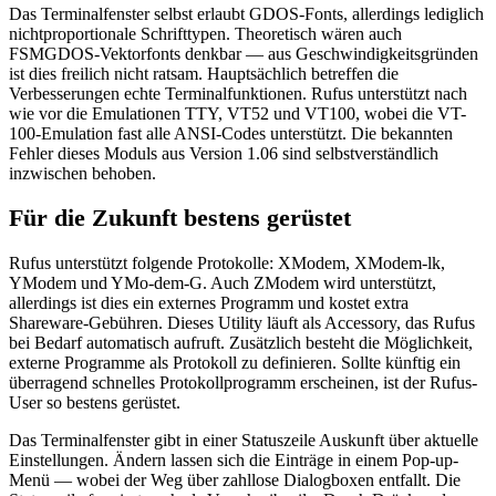
Das Terminalfenster selbst erlaubt GDOS-Fonts, allerdings lediglich
nichtproportionale Schrifttypen. Theoretisch wären auch
FSMGDOS-Vektorfonts denkbar — aus Geschwindigkeitsgründen
ist dies freilich nicht ratsam. Hauptsächlich betreffen die
Verbesserungen echte Terminalfunktionen. Rufus unterstützt nach
wie vor die Emulationen TTY, VT52 und VT100, wobei die VT-
100-Emulation fast alle ANSI-Codes unterstützt. Die bekannten
Fehler dieses Moduls aus Version 1.06 sind selbstverständlich
inzwischen behoben.
Für die Zukunft bestens gerüstet
Rufus unterstützt folgende Protokolle: XModem, XModem-lk,
YModem und YMo-dem-G. Auch ZModem wird unterstützt,
allerdings ist dies ein externes Programm und kostet extra
Shareware-Gebühren. Dieses Utility läuft als Accessory, das Rufus
bei Bedarf automatisch aufruft. Zusätzlich besteht die Möglichkeit,
externe Programme als Protokoll zu definieren. Sollte künftig ein
überragend schnelles Protokollprogramm erscheinen, ist der Rufus-
User so bestens gerüstet.
Das Terminalfenster gibt in einer Statuszeile Auskunft über aktuelle
Einstellungen. Ändern lassen sich die Einträge in einem Pop-up-
Menü — wobei der Weg über zahllose Dialogboxen entfallt. Die