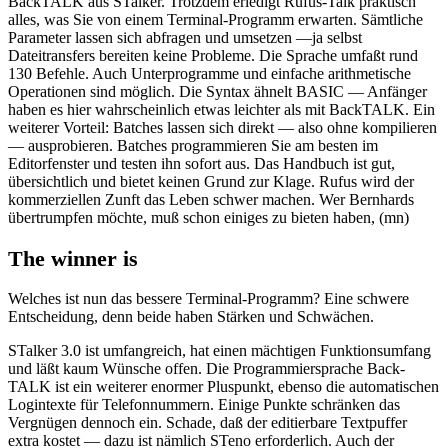
BackTALK aus STalker. Trotzdem erledigt Rufus-Talk praktisch
alles, was Sie von einem Terminal-Programm erwarten. Sämtliche
Parameter lassen sich abfragen und umsetzen —ja selbst
Dateitransfers bereiten keine Probleme. Die Sprache umfaßt rund
130 Befehle. Auch Unterprogramme und einfache arithmetische
Operationen sind möglich. Die Syntax ähnelt BASIC — Anfänger
haben es hier wahrscheinlich etwas leichter als mit BackTALK. Ein
weiterer Vorteil: Batches lassen sich direkt — also ohne kompilieren
— ausprobieren. Batches programmieren Sie am besten im
Editorfenster und testen ihn sofort aus. Das Handbuch ist gut,
übersichtlich und bietet keinen Grund zur Klage. Rufus wird der
kommerziellen Zunft das Leben schwer machen. Wer Bernhards
übertrumpfen möchte, muß schon einiges zu bieten haben, (mn)
The winner is
Welches ist nun das bessere Terminal-Programm? Eine schwere
Entscheidung, denn beide haben Stärken und Schwächen.
STalker 3.0 ist umfangreich, hat einen mächtigen Funktionsumfang
und läßt kaum Wünsche offen. Die Programmiersprache Back-
TALK ist ein weiterer enormer Pluspunkt, ebenso die automatischen
Logintexte für Telefonnummern. Einige Punkte schränken das
Vergnügen dennoch ein. Schade, daß der editierbare Textpuffer
extra kostet — dazu ist nämlich STeno erforderlich. Auch der