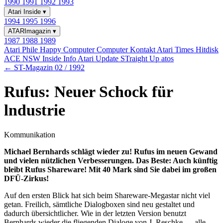
1990
1991
1992
1993
Atari Inside
▾
1994
1995
1996
ATARImagazin
▾
1987
1988
1989
Atari Phile
Happy Computer
Computer Kontakt
Atari Times
Hitdisk
ACE NSW Inside Info
Atari Update
STraight Up
atos
← ST-Magazin 02 / 1992
Rufus: Neuer Schock für
lndustrie
Kommunikation
Michael Bernhards schlägt wieder zu! Rufus im neuen Gewand
und vielen nützlichen Verbesserungen. Das Beste: Auch künftig
bleibt Rufus Shareware! Mit 40 Mark sind Sie dabei im großen
DFÜ-Zirkus!
Auf den ersten Blick hat sich beim Shareware-Megastar nicht viel
getan. Freilich, sämtliche Dialogboxen sind neu gestaltet und
dadurch übersichtlicher. Wie in der letzten Version benutzt
Bernhards wieder die fliegenden Dialoge von J. Reschke — alle