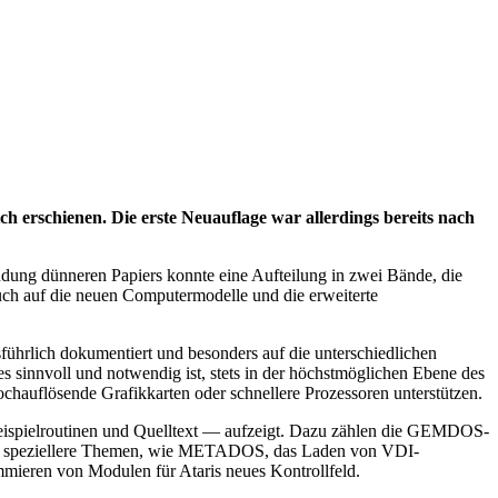
ich erschienen. Die erste Neuauflage war allerdings bereits nach
wendung dünneren Papiers konnte eine Aufteilung in zwei Bände, die
auch auf die neuen Computermodelle und die erweiterte
hrlich dokumentiert und besonders auf die unterschiedlichen
es sinnvoll und notwendig ist, stets in der höchstmöglichen Ebene des
ochauflösende Grafikkarten oder schnellere Prozessoren unterstützen.
 Beispielroutinen und Quelltext — aufzeigt. Dazu zählen die GEMDOS-
 auch speziellere Themen, wie METADOS, das Laden von VDI-
mmieren von Modulen für Ataris neues Kontrollfeld.