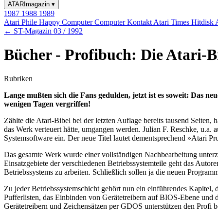
ATARImagazin
▾
1987
1988
1989
Atari Phile
Happy Computer
Computer Kontakt
Atari Times
Hitdisk
← ST-Magazin 03 / 1992
Bücher - Profibuch: Die Atari-B
Rubriken
Lange mußten sich die Fans gedulden, jetzt ist es soweit: Das neu
wenigen Tagen vergriffen!
Zählte die Atari-Bibel bei der letzten Auflage bereits tausend Seite
das Werk verteuert hätte, umgangen werden. Julian F. Reschke, u.a. 
Systemsoftware ein. Der neue Titel lautet dementsprechend »Atari 
Das gesamte Werk wurde einer vollständigen Nachbearbeitung unterz
Einsatzgebiete der verschiedenen Betriebssystemteile geht das Autore
Betriebssystems zu arbeiten. Schließlich sollen ja die neuen Program
Zu jeder Betriebssystemschicht gehört nun ein einführendes Kapitel
Pufferlisten, das Einbinden von Gerätetreibern auf BIOS-Ebene und
Gerätetreibern und Zeichensätzen per GDOS unterstützen den Profi be