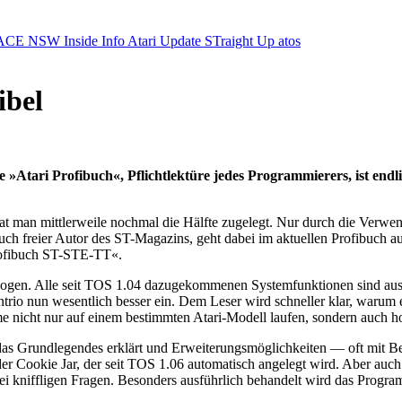
ACE NSW Inside Info
Atari Update
STraight Up
atos
ibel
e »Atari Profibuch«, Pflichtlektüre jedes Programmierers, ist endl
n, hat man mittlerweile nochmal die Hälfte zugelegt. Nur durch die Ver
auch freier Autor des ST-Magazins, geht dabei im aktuellen Profibuch 
Profibuch ST-STE-TT«.
ogen. Alle seit TOS 1.04 dazugekommenen Systemfunktionen sind ausfü
ntrio nun wesentlich besser ein. Dem Leser wird schneller klar, warum 
me nicht nur auf einem bestimmten Atari-Modell laufen, sondern auch h
, das Grundlegendes erklärt und Erweiterungsmöglichkeiten — oft mit
 der Cookie Jar, der seit TOS 1.06 automatisch angelegt wird. Aber
i kniffligen Fragen. Besonders ausführlich behandelt wird das Progra