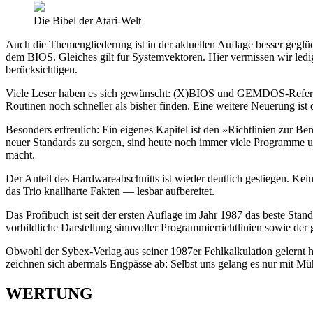
Die Bibel der Atari-Welt
Auch die Themengliederung ist in der aktuellen Auflage besser gegl
dem BIOS. Gleiches gilt für Systemvektoren. Hier vermissen wir ledi
berücksichtigen.
Viele Leser haben es sich gewünscht: (X)BIOS und GEMDOS-Referenze
Routinen noch schneller als bisher finden. Eine weitere Neuerung ist
Besonders erfreulich: Ein eigenes Kapitel ist den »Richtlinien zur
neuer Standards zu sorgen, sind heute noch immer viele Programme u
macht.
Der Anteil des Hardwareabschnitts ist wieder deutlich gestiegen. Ke
das Trio knallharte Fakten — lesbar aufbereitet.
Das Profibuch ist seit der ersten Auflage im Jahr 1987 das beste St
vorbildliche Darstellung sinnvoller Programmierrichtlinien sowie der 
Obwohl der Sybex-Verlag aus seiner 1987er Fehlkalkulation gelernt ha
zeichnen sich abermals Engpässe ab: Selbst uns gelang es nur mit Mü
WERTUNG