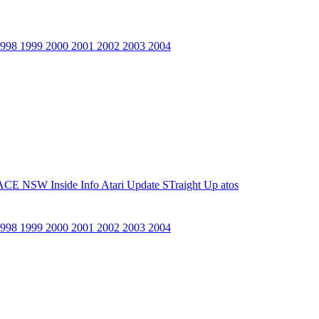
1998
1999
2000
2001
2002
2003
2004
ACE NSW Inside Info
Atari Update
STraight Up
atos
1998
1999
2000
2001
2002
2003
2004