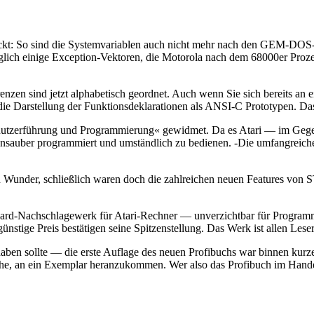
ückt: So sind die Systemvariablen auch nicht mehr nach den GEM-DOS-
glich einige Exception-Vektoren, die Motorola nach dem 68000er Prozess
n sind jetzt alphabetisch geordnet. Auch wenn Sie sich bereits an e
 die Darstellung der Funktionsdeklarationen als ANSI-C Prototypen. Das
 Benutzerführung und Programmierung« gewidmet. Da es Atari — im Gege
nsauber programmiert und umständlich zu bedienen. -Die umfangreiche 
in Wunder, schließlich waren doch die zahlreichen neuen Features von 
andard-Nachschlagewerk für Atari-Rechner — unverzichtbar für Program
günstige Preis bestätigen seine Spitzenstellung. Das Werk ist allen Le
ben sollte — die erste Auflage des neuen Profibuchs war binnen kurzer
he, an ein Exemplar heranzukommen. Wer also das Profibuch im Handel s