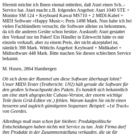
Hiermit möchte ich Ihnen einmal mitteilen, daß Atari einen Sch..-
Service hat. Atari macht z.B. folgendes Angebot: Atari 1040 STE +
Monitor SM 124 + Keyboard Kawai MS710 + 2 MIDI-Kabel +
MIDI Software »Happy Music«; Preis 1498 Mark. Nun habe ich bei
vielen Fachhändlern versucht, die Software alleine zu bekommen,
da ich die anderen Geräte schon besitze. Auskunft: Atari gestattet
den Verkauf nur im Paket! Ein Händler in Edewecht hätte es mir
einzeln verkauft, aber zu einem Preis, der nicht akzeptabel ist,
nämlich 398 Mark. Wittichs Angebot: Keyboard + Midikabel +
Midisoftware 448 Mark. Bitte machen Sie diesen schlechten Service
bekannt.
M. Husen, 2864 Hambergen
Ob sich denn der Rummel um diese Software überhaupt lohnt?
Unser MIDI-Tester (Testbericht: 1/92) hält gerade die Software für
den großen Schwachpunkt des Pakets. Es handelt sich bekanntlich
um eine stark abgespeckte Cubase-Version, der enorm wichtige
Teile (kein Grid-Editor etc.) fehlen. Warum kaufen Sie nicht einen
besseren und zugleich günstigeren Sequenzer. Beispiel: »1st Track«
von Geerdes.
Allerdings muß man schon fair bleiben: Produktpolitische
Entscheidungen haben nichts mit Service zu tun. Jede Firma darf
ihre Produkte in der Zusammenstellung verkaufen, die sie für