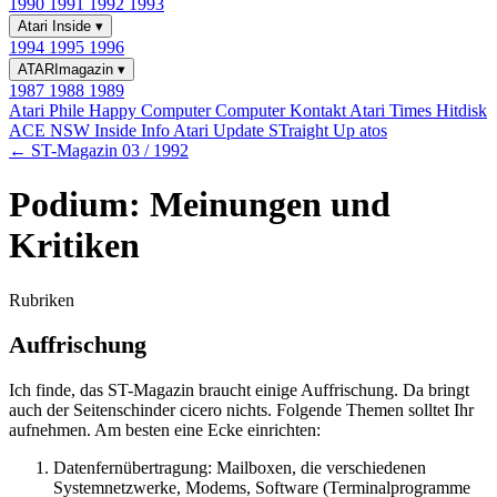
1990
1991
1992
1993
Atari Inside
▾
1994
1995
1996
ATARImagazin
▾
1987
1988
1989
Atari Phile
Happy Computer
Computer Kontakt
Atari Times
Hitdisk
ACE NSW Inside Info
Atari Update
STraight Up
atos
← ST-Magazin 03 / 1992
Podium: Meinungen und
Kritiken
Rubriken
Auffrischung
Ich finde, das ST-Magazin braucht einige Auffrischung. Da bringt
auch der Seitenschinder cicero nichts. Folgende Themen solltet Ihr
aufnehmen. Am besten eine Ecke einrichten:
Datenfernübertragung: Mailboxen, die verschiedenen
Systemnetzwerke, Modems, Software (Terminalprogramme