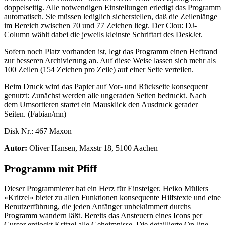
doppelseitig. Alle notwendigen Einstellungen erledigt das Programm
automatisch. Sie müssen lediglich sicherstellen, daß die Zeilenlänge
im Bereich zwischen 70 und 77 Zeichen liegt. Der Clou: DJ-
Column wählt dabei die jeweils kleinste Schriftart des DeskJet.
Sofern noch Platz vorhanden ist, legt das Programm einen Heftrand
zur besseren Archivierung an. Auf diese Weise lassen sich mehr als
100 Zeilen (154 Zeichen pro Zeile) auf einer Seite verteilen.
Beim Druck wird das Papier auf Vor- und Rückseite konsequent
genutzt: Zunächst werden alle ungeraden Seiten bedruckt. Nach
dem Umsortieren startet ein Mausklick den Ausdruck gerader
Seiten. (Fabian/mn)
Disk Nr.: 467 Maxon
Autor:
Oliver Hansen, Maxstr 18, 5100 Aachen
Programm mit Pfiff
Dieser Programmierer hat ein Herz für Einsteiger. Heiko Müllers
»Kritzel« bietet zu allen Funktionen konsequente Hilfstexte und eine
Benutzerführung, die jeden Anfänger unbekümmert durchs
Programm wandern läßt. Bereits das Ansteuern eines Icons per
Cursor entlockt Kritzel alle Geheimnisse. Die detaillierte On-line-