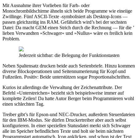
Mit Ausnahme ihrer Vorlieben für Farb- oder
Monochrombildschirme ähneln sich beide Programme wie eineiige
Zwillinge. Fünf ASCII-Texte -symbolisiert als Desktop-Icons —
passen gleichzeitig ins RAM. Gefährlich wird’s bei der sechsten
Datei: Da macht GEM einen Strich durch die Rechnung — für die ’
lieben Verwandten »Schwager« und »Nullus« wäre es freilich kein
Problem.
Jederzeit sichtbar: die Belegung der Funktionstasten
Neben Spaltensatz drucken beide auch Serienbriefe. Hinzu kommen
diverse Blockoperationen und Seitennumerierung für Kopf-und
Fußzeilen. Positiv: Beide unterstützen sogar Proportionalschriften.
Kurios ist allerdings die Verwaltung der Zeichenattribute. Der
Befehl »Unterstreichen« bezieht sich beispielsweise immer auf
komplette Zeilen! Da hatte Autor Berger beim Programmieren wohl
einen schlechten Tag.
Treiber gibt’s für Epson-und NEC-Drucker, außerdem Steuerdateien
für den IBM-Modus. Sie dürfen Druckertreiber aber auch selbst
konfigurieren. In einer speziellen Statusdatei merkt sich Schwager
alle im Speicher befindlichen Texte und holt sie beim nächsten
Programmstart automatisch. Icon anklicken, und schon ist der Text