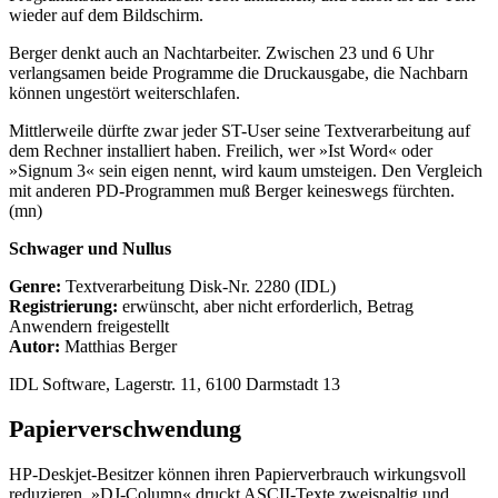
wieder auf dem Bildschirm.
Berger denkt auch an Nachtarbeiter. Zwischen 23 und 6 Uhr
verlangsamen beide Programme die Druckausgabe, die Nachbarn
können ungestört weiterschlafen.
Mittlerweile dürfte zwar jeder ST-User seine Textverarbeitung auf
dem Rechner installiert haben. Freilich, wer »Ist Word« oder
»Signum 3« sein eigen nennt, wird kaum umsteigen. Den Vergleich
mit anderen PD-Programmen muß Berger keineswegs fürchten.
(mn)
Schwager und Nullus
Genre:
Textverarbeitung Disk-Nr. 2280 (IDL)
Registrierung:
erwünscht, aber nicht erforderlich, Betrag
Anwendern freigestellt
Autor:
Matthias Berger
IDL Software, Lagerstr. 11, 6100 Darmstadt 13
Papierverschwendung
HP-Deskjet-Besitzer können ihren Papierverbrauch wirkungsvoll
reduzieren. »DJ-Column« druckt ASCII-Texte zweispaltig und