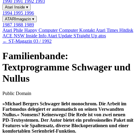
1990
1991
1992
1993
Atari Inside
▾
1994
1995
1996
ATARImagazin
▾
1987
1988
1989
Atari Phile
Happy Computer
Computer Kontakt
Atari Times
Hitdisk
ACE NSW Inside Info
Atari Update
STraight Up
atos
← ST-Magazin 03 / 1992
Familienbande:
Textprogramme Schwager und
Nullus
Public Domain
»Michael Bergers Schwager liebt monochrom. Die Arbeit im
Farbmodus delegiert er automatisch on seinen Verwandten
Nullus.« Nonsens? Keineswegs! Die Rede ist von zwei neuen
PD-Textsystemen. Der Autor bietet ein professionelles Paket mit
Features wie Spaltensatz, diverse Blockoperationen und einer
komfortablen Serienbrief-Funktion.