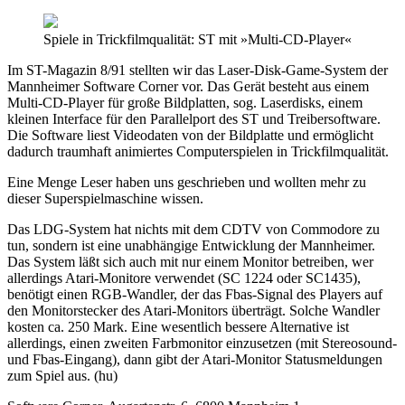
Spiele in Trickfilmqualität: ST mit »Multi-CD-Player«
Im ST-Magazin 8/91 stellten wir das Laser-Disk-Game-System der
Mannheimer Software Corner vor. Das Gerät besteht aus einem
Multi-CD-Player für große Bildplatten, sog. Laserdisks, einem
kleinen Interface für den Parallelport des ST und Treibersoftware.
Die Software liest Videodaten von der Bildplatte und ermöglicht
dadurch traumhaft animiertes Computerspielen in Trickfilmqualität.
Eine Menge Leser haben uns geschrieben und wollten mehr zu
dieser Superspielmaschine wissen.
Das LDG-System hat nichts mit dem CDTV von Commodore zu
tun, sondern ist eine unabhängige Entwicklung der Mannheimer.
Das System läßt sich auch mit nur einem Monitor betreiben, wer
allerdings Atari-Monitore verwendet (SC 1224 oder SC1435),
benötigt einen RGB-Wandler, der das Fbas-Signal des Players auf
den Monitorstecker des Atari-Monitors überträgt. Solche Wandler
kosten ca. 250 Mark. Eine wesentlich bessere Alternative ist
allerdings, einen zweiten Farbmonitor einzusetzen (mit Stereosound-
und Fbas-Eingang), dann gibt der Atari-Monitor Statusmeldungen
zum Spiel aus. (hu)