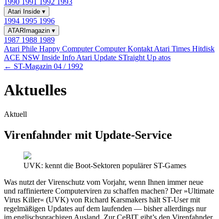
1990
1991
1992
1993
Atari Inside
▾
1994
1995
1996
ATARImagazin
▾
1987
1988
1989
Atari Phile
Happy Computer
Computer Kontakt
Atari Times
Hitdisk
ACE NSW Inside Info
Atari Update
STraight Up
atos
← ST-Magazin 04 / 1992
Aktuelles
Aktuell
Virenfahnder mit Update-Service
UVK: kennt die Boot-Sektoren populärer ST-Games
Was nutzt der Virenschutz vom Vorjahr, wenn Ihnen immer neue
und raffiniertere Computerviren zu schaffen machen? Der »Ultimate
Virus Killer« (UVK) von Richard Karsmakers hält ST-User mit
regelmäßigen Updates auf dem laufenden — bisher allerdings nur
im englischsprachigen Ausland. Zur CeBIT gibt’s den Virenfahnder