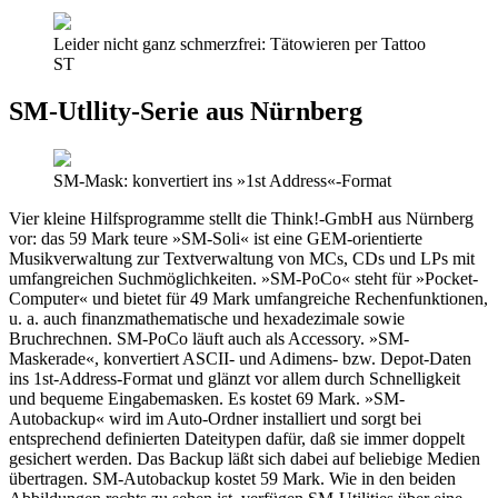
Leider nicht ganz schmerzfrei: Tätowieren per Tattoo
ST
SM-Utllity-Serie aus Nürnberg
SM-Mask: konvertiert ins »1st Address«-Format
Vier kleine Hilfsprogramme stellt die Think!-GmbH aus Nürnberg
vor: das 59 Mark teure »SM-Soli« ist eine GEM-orientierte
Musikverwaltung zur Textverwaltung von MCs, CDs und LPs mit
umfangreichen Suchmöglichkeiten. »SM-PoCo« steht für »Pocket-
Computer« und bietet für 49 Mark umfangreiche Rechenfunktionen,
u. a. auch finanzmathematische und hexadezimale sowie
Bruchrechnen. SM-PoCo läuft auch als Accessory. »SM-
Maskerade«, konvertiert ASCII- und Adimens- bzw. Depot-Daten
ins 1st-Address-Format und glänzt vor allem durch Schnelligkeit
und bequeme Eingabemasken. Es kostet 69 Mark. »SM-
Autobackup« wird im Auto-Ordner installiert und sorgt bei
entsprechend definierten Dateitypen dafür, daß sie immer doppelt
gesichert werden. Das Backup läßt sich dabei auf beliebige Medien
übertragen. SM-Autobackup kostet 59 Mark. Wie in den beiden