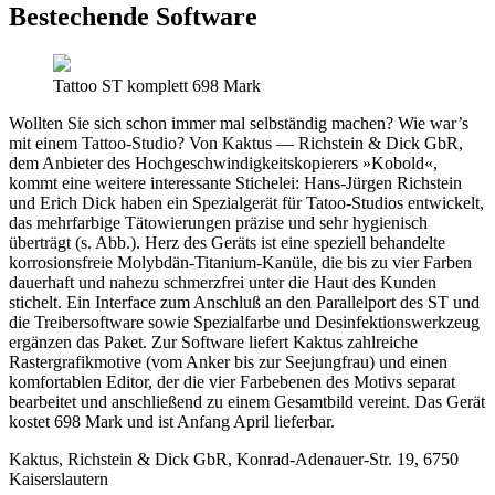
Bestechende Software
Tattoo ST komplett 698 Mark
Wollten Sie sich schon immer mal selbständig machen? Wie war’s
mit einem Tattoo-Studio? Von Kaktus — Richstein & Dick GbR,
dem Anbieter des Hochgeschwindigkeitskopierers »Kobold«,
kommt eine weitere interessante Stichelei: Hans-Jürgen Richstein
und Erich Dick haben ein Spezialgerät für Tatoo-Studios entwickelt,
das mehrfarbige Tätowierungen präzise und sehr hygienisch
überträgt (s. Abb.). Herz des Geräts ist eine speziell behandelte
korrosionsfreie Molybdän-Titanium-Kanüle, die bis zu vier Farben
dauerhaft und nahezu schmerzfrei unter die Haut des Kunden
stichelt. Ein Interface zum Anschluß an den Parallelport des ST und
die Treibersoftware sowie Spezialfarbe und Desinfektionswerkzeug
ergänzen das Paket. Zur Software liefert Kaktus zahlreiche
Rastergrafikmotive (vom Anker bis zur Seejungfrau) und einen
komfortablen Editor, der die vier Farbebenen des Motivs separat
bearbeitet und anschließend zu einem Gesamtbild vereint. Das Gerät
kostet 698 Mark und ist Anfang April lieferbar.
Kaktus, Richstein & Dick GbR, Konrad-Adenauer-Str. 19, 6750
Kaiserslautern