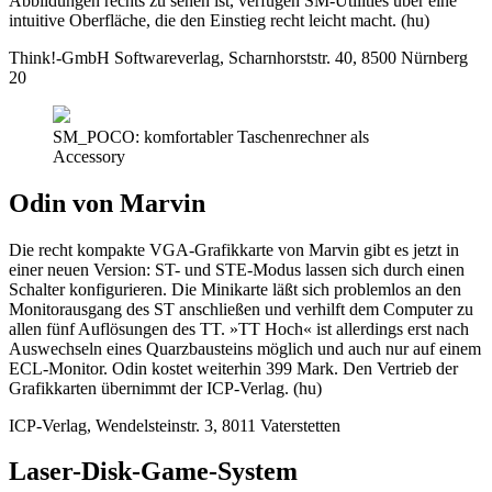
Abbildungen rechts zu sehen ist, verfügen SM-Utilities über eine
intuitive Oberfläche, die den Einstieg recht leicht macht. (hu)
Think!-GmbH Softwareverlag, Scharnhorststr. 40, 8500 Nürnberg
20
SM_POCO: komfortabler Taschenrechner als
Accessory
Odin von Marvin
Die recht kompakte VGA-Grafikkarte von Marvin gibt es jetzt in
einer neuen Version: ST- und STE-Modus lassen sich durch einen
Schalter konfigurieren. Die Minikarte läßt sich problemlos an den
Monitorausgang des ST anschließen und verhilft dem Computer zu
allen fünf Auflösungen des TT. »TT Hoch« ist allerdings erst nach
Auswechseln eines Quarzbausteins möglich und auch nur auf einem
ECL-Monitor. Odin kostet weiterhin 399 Mark. Den Vertrieb der
Grafikkarten übernimmt der ICP-Verlag. (hu)
ICP-Verlag, Wendelsteinstr. 3, 8011 Vaterstetten
Laser-Disk-Game-System