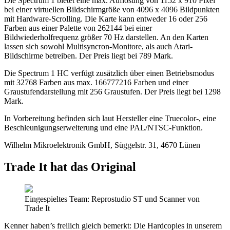
Die Spectrum 1 bietet eine max. Auflösung von 1152 x 910 Pixel
bei einer virtuellen Bildschirmgröße von 4096 x 4096 Bildpunkten
mit Hardware-Scrolling. Die Karte kann entweder 16 oder 256
Farben aus einer Palette von 262144 bei einer
Bildwiederholfrequenz größer 70 Hz darstellen. An den Karten
lassen sich sowohl Multisyncron-Monitore, als auch Atari-
Bildschirme betreiben. Der Preis liegt bei 789 Mark.
Die Spectrum 1 HC verfügt zusätzlich über einen Betriebsmodus
mit 32768 Farben aus max. 166777216 Farben und einer
Graustufendarstellung mit 256 Graustufen. Der Preis liegt bei 1298
Mark.
In Vorbereitung befinden sich laut Hersteller eine Truecolor-, eine
Beschleunigungserweiterung und eine PAL/NTSC-Funktion.
Wilhelm Mikroelektronik GmbH, Süggelstr. 31, 4670 Lünen
Trade It hat das Original
Eingespieltes Team: Reprostudio ST und Scanner von
Trade It
Kenner haben’s freilich gleich bemerkt: Die Hardcopies in unserem