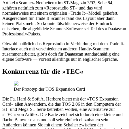
Artikel »Scanner- Neuheiten« im ST-Magazin 3/92, Seite 84,
gehören natürlich zum »Reprostudio ST« und das wird
normalerweise mit einem originalen »Trade It«-Modell geliefert.
Ausgerechnet für Trade It-Scanner fand das Layout aber dann
keinen Platz mehr. So konnte fälschlicherweise der Eindruck
entstehen, die abgebildete Scanner-Software sei Teil des »Daatascan
Professional«-Pakets.
Obwohl natürlich das Reprostudio in Verbindung mit dem Trade It-
Interface auch mit verschiedenen anderen Handy-Scannern
zusammenarbeitet, gibt’s doch für Daatascan standardmäßig eine
eigene Software — vorerst allerdings nur in englischer Sprache.
Konkurrenz für die »TEC«
Der Prototyp der TOS Expansion Card
Die Fa. Hard & Soft A. Herberg bietet mit der »TOS Expansion
Card« allen Anwendern, die das TOS 2.06 in den Computern der
ST- und Mega-ST-Serie betreiben wollen, eine Alternative zur
»TEC« von Artifex. Die Karte zeichnet sich durch eine kleine und
flache Bauweise aus und soll sehr einfach einzubauen sein.
Außerdem können Sie mit einem Schalter zwischen der