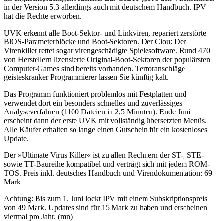
in der Version 5.3 allerdings auch mit deutschem Handbuch. IPV
hat die Rechte erworben.
UVK erkennt alle Boot-Sektor- und Linkviren, repariert zerstörte
BlOS-Parameterblöcke und Boot-Sektoren. Der Clou: Der
Virenkiller rettet sogar virengeschädigte Spielesoftware. Rund 470
von Herstellern lizensierte Original-Boot-Sektoren der populärsten
Computer-Games sind bereits vorhanden. Terroranschläge
geisteskranker Programmierer lassen Sie künftig kalt.
Das Programm funktioniert problemlos mit Festplatten und
verwendet dort ein besonders schnelles und zuverlässiges
Analyseverfahren (1100 Dateien in 2,5 Minuten). Ende Juni
erscheint dann der erste UVK mit vollständig übersetzten Menüs.
Alle Käufer erhalten so lange einen Gutschein für ein kostenloses
Update.
Der »Ultimate Virus Killer« ist zu allen Rechnern der ST-, STE-
sowie TT-Baureihe kompatibel und verträgt sich mit jedem ROM-
TOS. Preis inkl. deutsches Handbuch und Virendokumentation: 69
Mark.
Achtung: Bis zum 1. Juni lockt IPV mit einem Subskriptionspreis
von 49 Mark. Updates sind für 15 Mark zu haben und erscheinen
viermal pro Jahr. (mn)