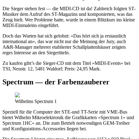
Die Sieger stehen fest — die MIDI-CD ist da! Zahlreich folgten ST-
Musiker dem Aufruf des ST-Magazins und komponierten, was das
Zeug hielt. Wer Probleme hatte, wurde in einem Blitzkurs ins kleine
MIDI-Einmaleins eingeführt.
Doch das Warten hat sich gelohnt: »Das hört sich ja erstaunlich
international an«, das war nicht nur die Meinung der Jury, auch
A&R-Manager mehrerer etablierter Schallplattenhäuser zeigten
reges Interesse an den Siegertiteln.
Zu kaufen gibt’s die Sieger-CD mit dem Titel »MIDI-Events« bei
TSI, Neustr. 12, 5481 Waldorf; Preis: 24,95 Mark.
Spectrum — der Farbenzauberer
Wilhelms Spectrum 1
Speziell für die Computer der STE-und TT-Serie mit VME-Bus
bietet Wilhelm Mikroelektronik die Grafikkarten »Spectrum 1« und
Spectrum 1HC« an. Die zum Betrieb notwendigen GEM-Treiber
und Konfigurations-Accessories liegen bei.