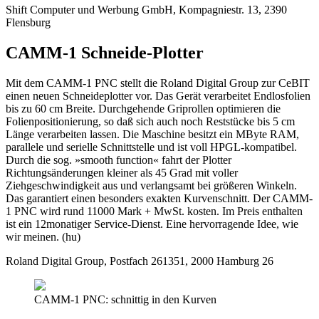
Shift Computer und Werbung GmbH, Kompagniestr. 13, 2390
Flensburg
CAMM-1 Schneide-Plotter
Mit dem CAMM-1 PNC stellt die Roland Digital Group zur CeBIT
einen neuen Schneideplotter vor. Das Gerät verarbeitet Endlosfolien
bis zu 60 cm Breite. Durchgehende Griprollen optimieren die
Folienpositionierung, so daß sich auch noch Reststücke bis 5 cm
Länge verarbeiten lassen. Die Maschine besitzt ein MByte RAM,
parallele und serielle Schnittstelle und ist voll HPGL-kompatibel.
Durch die sog. »smooth function« fahrt der Plotter
Richtungsänderungen kleiner als 45 Grad mit voller
Ziehgeschwindigkeit aus und verlangsamt bei größeren Winkeln.
Das garantiert einen besonders exakten Kurvenschnitt. Der CAMM-
1 PNC wird rund 11000 Mark + MwSt. kosten. Im Preis enthalten
ist ein 12monatiger Service-Dienst. Eine hervorragende Idee, wie
wir meinen. (hu)
Roland Digital Group, Postfach 261351, 2000 Hamburg 26
CAMM-1 PNC: schnittig in den Kurven