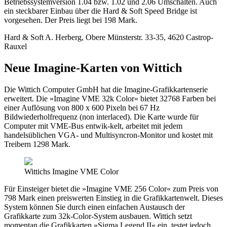
Betriebssystemversion 1.04 bzw. 1.02 und 2.06 Umschalten. Auch
ein steckbarer Einbau über die Hard & Soft Speed Bridge ist
vorgesehen. Der Preis liegt bei 198 Mark.
Hard & Soft A. Herberg, Obere Münsterstr. 33-35, 4620 Castrop-
Rauxel
Neue Imagine-Karten von Wittich
Die Wittich Computer GmbH hat die Imagine-Grafikkartenserie
erweitert. Die »Imagine VME 32k Color« bietet 32768 Farben bei
einer Auflösung von 800 x 600 Pixeln bei 67 Hz
Bildwiederholfrequenz (non interlaced). Die Karte wurde für
Computer mit VME-Bus entwik-kelt, arbeitet mit jedem
handelsüblichen VGA- und Multisyncron-Monitor und kostet mit
Treibern 1298 Mark.
Wittichs Imagine VME Color
Für Einsteiger bietet die »Imagine VME 256 Color« zum Preis von
798 Mark einen preiswerten Einstieg in die Grafikkartenwelt. Dieses
System können Sie durch einen einfachen Austausch der
Grafikkarte zum 32k-Color-System ausbauen. Wittich setzt
momentan die Grafikkarten »Sigma Legend II« ein, testet jedoch