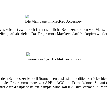
Die Mainpage im MacRec-Accessory
 zeichnet zwar noch immer sämtliche Benutzeraktionen von Maus, Tast
liebig oft abspielen. Das Programm »MacRec« darf frei kopiert werden
Parameter-Page des Makrorecorders
 jedem Synthesizer-Modell Sounddaten ausliest und editiert zurückschi
on des Programmnamens von APP in ACC um. Damit können Sie auf die 
er Atari-Festplatte halten. Simple Mind soll inklusive Versand 39 Mar