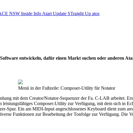
ACE NSW Inside Info
Atari Update
STraight Up
atos
ie Software entwickeln, dafür einen Markt suchen oder anderen At
Menü in der Fußzeile: Composer-Utility für Notator
hang mit dem Creator/Notator-Sequenzer der Fa. C-LAB arbeitet. Erst 
leistungsfähiges Composer-Utility zur Verfügung, mit dem sich in Echt
nzer-Spur. Ein am MIDI-Input angeschlossenes Keyboard dient zum anwä
diverse Funktionen zur Bearbeitung der Tonfolge zur Verfügung. Die Vo