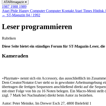
ATARImagazin
▾
1987
1988
1989
Atari Phile
Happy Computer
Computer Kontakt
Atari Times
Hitdisk
← ST-Magazin 04 / 1992
Leser programmieren
Rubriken
Diese Seite bietet ein ständiges Forum für ST-Magazin-Leser, d
Kameraden
»Playmate« nennt sich ein Accessory, das ausschließlich im Zusammen
Dem Creator/Notator-User steht so in gewohnter Arbeitsumgebung ein 
übertragen die fertigen Sequenzen anschließend direkt auf die Seque
mit einer Folge von bis zu 16 Noten belegen. Ein Macro-Menü stellt 
zzgl. 7 Mark bei Nachnahme) direkt beim Autor zu beziehen.
Autor: Peter Meinike, Im Drewer Esch 27, 4800 Bielefeld 1