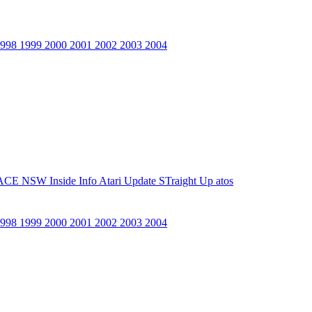
1998
1999
2000
2001
2002
2003
2004
ACE NSW Inside Info
Atari Update
STraight Up
atos
1998
1999
2000
2001
2002
2003
2004