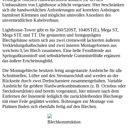
Umbausätzen von Lighthouse schlicht vergessen: Hier beschränken
sich die handwerklichen Anforderungen auf korrektes Anbringen
harmloser Klemmen und möglichst sinnvolles Anordnen des
unvermeidlichen Kabelverhaus.
Lighthouse-Tower gibt es für 260/520ST, 1040ST(E), Mega ST,
Mega STE und TT. Die gestanzten und formgeprägten
Blechgehäuse setzen sich aus zwei cremeweiß lackierten äußeren
Verkleidungshalbschalen und zwei inneren Montageformen aus
weichem 0,5er Blech zusammen. Eine helle Frontblende aus
Spritzgußkunststoff und selbstklebende Gummistellfüße ergänzen
das äußere Erscheinungbild.
Die Montagebleche besitzen fertig ausgestanzte Ausbrüche für alle
Schnittstellen, Lüfter und den Stromanschluß und werden an der
Rückseite durch zwei Drehscharniere zusammengehalten. Variable
Ausbrüche für größere Hardwarekombinationen (z. B. Octobus oder
Steckdosenleiste) sind bereits vorgestanzt, hier müssen nach dem
Entfernen der Innenteile lediglich die zurückbleibenden Blechstege
mit einer Feile geglättet werden. Bohrungen zur Montage von
Platinen finden sich ebenfalls fertig auf den Blechen.
Blechkonstruktion