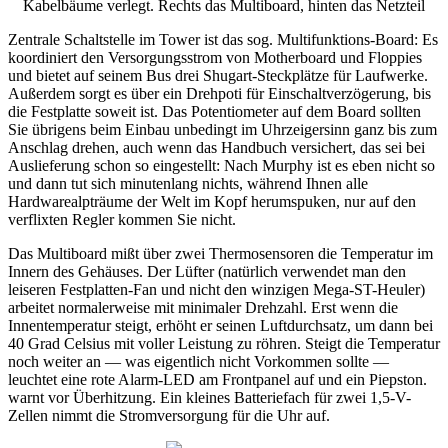
Kabelbäume verlegt. Rechts das Multiboard, hinten das Netzteil
Zentrale Schaltstelle im Tower ist das sog. Multifunktions-Board: Es
koordiniert den Versorgungsstrom von Motherboard und Floppies
und bietet auf seinem Bus drei Shugart-Steckplätze für Laufwerke.
Außerdem sorgt es über ein Drehpoti für Einschaltverzögerung, bis
die Festplatte soweit ist. Das Potentiometer auf dem Board sollten
Sie übrigens beim Einbau unbedingt im Uhrzeigersinn ganz bis zum
Anschlag drehen, auch wenn das Handbuch versichert, das sei bei
Auslieferung schon so eingestellt: Nach Murphy ist es eben nicht so
und dann tut sich minutenlang nichts, während Ihnen alle
Hardwarealpträume der Welt im Kopf herumspuken, nur auf den
verflixten Regler kommen Sie nicht.
Das Multiboard mißt über zwei Thermosensoren die Temperatur im
Innern des Gehäuses. Der Lüfter (natürlich verwendet man den
leiseren Festplatten-Fan und nicht den winzigen Mega-ST-Heuler)
arbeitet normalerweise mit minimaler Drehzahl. Erst wenn die
Innentemperatur steigt, erhöht er seinen Luftdurchsatz, um dann bei
40 Grad Celsius mit voller Leistung zu röhren. Steigt die Temperatur
noch weiter an — was eigentlich nicht Vorkommen sollte —
leuchtet eine rote Alarm-LED am Frontpanel auf und ein Piepston.
warnt vor Überhitzung. Ein kleines Batteriefach für zwei 1,5-V-
Zellen nimmt die Stromversorgung für die Uhr auf.