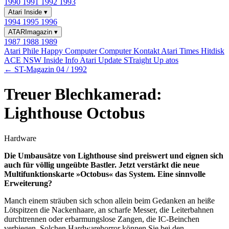
1990
1991
1992
1993
Atari Inside
▾
1994
1995
1996
ATARImagazin
▾
1987
1988
1989
Atari Phile
Happy Computer
Computer Kontakt
Atari Times
Hitdisk
ACE NSW Inside Info
Atari Update
STraight Up
atos
← ST-Magazin 04 / 1992
Treuer Blechkamerad:
Lighthouse Octobus
Hardware
Die Umbausätze von Lighthouse sind preiswert und eignen sich
auch für völlig ungeübte Bastler. Jetzt verstärkt die neue
Multifunktionskarte »Octobus« das System. Eine sinnvolle
Erweiterung?
Manch einem sträuben sich schon allein beim Gedanken an heiße
Lötspitzen die Nackenhaare, an scharfe Messer, die Leiterbahnen
durchtrennen oder erbarmungslose Zangen, die IC-Beinchen
verbiegen. Solchen Hardwarehorror können Sie bei den