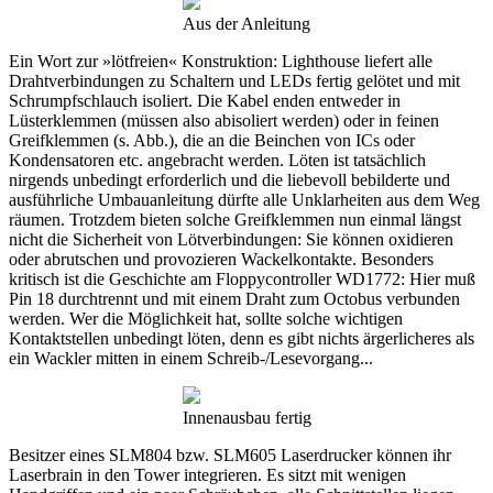
Aus der Anleitung
Ein Wort zur »lötfreien« Konstruktion: Lighthouse liefert alle
Drahtverbindungen zu Schaltern und LEDs fertig gelötet und mit
Schrumpfschlauch isoliert. Die Kabel enden entweder in
Lüsterklemmen (müssen also abisoliert werden) oder in feinen
Greifklemmen (s. Abb.), die an die Beinchen von ICs oder
Kondensatoren etc. angebracht werden. Löten ist tatsächlich
nirgends unbedingt erforderlich und die liebevoll bebilderte und
ausführliche Umbauanleitung dürfte alle Unklarheiten aus dem Weg
räumen. Trotzdem bieten solche Greifklemmen nun einmal längst
nicht die Sicherheit von Lötverbindungen: Sie können oxidieren
oder abrutschen und provozieren Wackelkontakte. Besonders
kritisch ist die Geschichte am Floppycontroller WD1772: Hier muß
Pin 18 durchtrennt und mit einem Draht zum Octobus verbunden
werden. Wer die Möglichkeit hat, sollte solche wichtigen
Kontaktstellen unbedingt löten, denn es gibt nichts ärgerlicheres als
ein Wackler mitten in einem Schreib-/Lesevorgang...
Innenausbau fertig
Besitzer eines SLM804 bzw. SLM605 Laserdrucker können ihr
Laserbrain in den Tower integrieren. Es sitzt mit wenigen