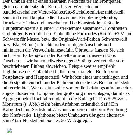
Der Umbau erhält einen zentralen Netzschalter am Frontpanel,
gleich darunter sitzt der Reset-Taster. Wer sich eine
parallelgeschaltete Vierer-Kaltgeräte-Steckdosenleiste mitbestellt,
kann mit dem Hauptschalter Tower und Peripherie (Monitor,
Drucker etc.) ein- und ausschalten. Die Konstruktion faßt alle
Hauptstromadern auf einer Lüsterklemme zusammen, Lötarbeiten
sind nirgends erforderlich. Einheitliche Farbcodes (Rot für +5 V und
Schwarz für Masse, bzw. die Original-Atari-Farben Schwarzweiß
bzw. Blau/Braun) erleichtern den richtigen Anschluß und
minimieren die Verwechslungsgefahr. Übrigens: Lassen Sie sich
nicht vom Farbengewirr der Kabelbäume auf unseren Fotos
täuschen — wir haben teilweise eigene Stränge verlegt, die vom
beschriebenen Einbau abweichen. Beispielsweise empfiehlt
Lighthouse der Einfachheit halber den parallelen Betrieb von
Festplatten- und Hauptnetzteil. Wir haben eines unterschlagen und
die Festplatte einfach an der Platinenunterseite des Rechnernetzteils
mit verdrahtet. Wer das tut, sollte vorher die Leistungsaufnahme der
angeschlossenen Komponenten großzügig überschlagen, damit das
Aggregat beim Hochfahren nicht in die Knie geht. Das 5,25-Zoll-
Monstrum (s. Abb.) zieht beim Anfahren ordentlich Saft! Ein
Käfigblech auf Sechskant-Abstandsbolzen schützt vor Berührung
des Kraftwerks. Lighthouse bietet Umbauern übrigens alternativ
zum Atari-Netzteil ein eigenes 60-W-Aggregat.