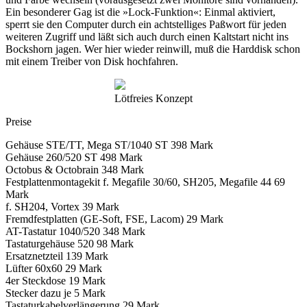
Ein besonderer Gag ist die »Lock-Funktion«: Einmal aktiviert,
sperrt sie den Computer durch ein achtstelliges Paßwort für jeden
weiteren Zugriff und läßt sich auch durch einen Kaltstart nicht ins
Bockshorn jagen. Wer hier wieder reinwill, muß die Harddisk schon
mit einem Treiber von Disk hochfahren.
Lötfreies Konzept
Preise
Gehäuse STE/TT, Mega ST/1040 ST 398 Mark
Gehäuse 260/520 ST 498 Mark
Octobus & Octobrain 348 Mark
Festplattenmontagekit f. Megafile 30/60, SH205, Megafile 44 69
Mark
f. SH204, Vortex 39 Mark
Fremdfestplatten (GE-Soft, FSE, Lacom) 29 Mark
AT-Tastatur 1040/520 348 Mark
Tastaturgehäuse 520 98 Mark
Ersatznetzteil 139 Mark
Lüfter 60x60 29 Mark
4er Steckdose 19 Mark
Stecker dazu je 5 Mark
Tastaturkabelverlängerung 29 Mark