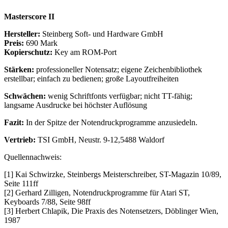
Masterscore II
Hersteller:
Steinberg Soft- und Hardware GmbH
Preis:
690 Mark
Kopierschutz:
Key am ROM-Port
Stärken:
professioneller Notensatz; eigene Zeichenbibliothek
erstellbar; einfach zu bedienen; große Layoutfreiheiten
Schwächen:
wenig Schriftfonts verfügbar; nicht TT-fähig;
langsame Ausdrucke bei höchster Auflösung
Fazit:
In der Spitze der Notendruckprogramme anzusiedeln.
Vertrieb:
TSI GmbH, Neustr. 9-12,5488 Waldorf
Quellennachweis:
[1] Kai Schwirzke, Steinbergs Meisterschreiber, ST-Magazin 10/89,
Seite 111ff
[2] Gerhard Zilligen, Notendruckprogramme für Atari ST,
Keyboards 7/88, Seite 98ff
[3] Herbert Chlapik, Die Praxis des Notensetzers, Döblinger Wien,
1987