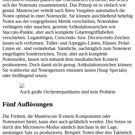
sich der Notensatz zusammensetzt. Das Prinzip ist so einfach wie
genial. Masterscore verteilt nach Ihren Vorgaben automatisch die
Noten optimal in einer Notenzeile. Sie können anschließend beliebig
Noten aus der vorgegebenen Metrik verschieben, Notenhälse
verlängern oder stauchen, gesetzte Artikulationszeichen wie
Staccato-Punkte, aber auch komplette Gitarrengrifftabellen
verschieben. Legatobögen, Crescendo- bzw. Decrescendo-Zeichen
lassen sich verformen. Triller- und Arpeggio-Linien, Häuser, Pedal-
Linien etc. sind veränderbar. Sämtliche, nachträglich zum Notentext
eingefügten Sonderzeichen, Texte, aber auch komplette
Notenzeilen, lassen sich mitsamt dem musikalischen Kontext
positionieren. Doch damit nicht genug: Artikulationszeichen können
Sie wahlweise auf Notengrenzen einrasten lassen (Snap Specials)
oder freifliegend setzen.
Auch große Orchesterpartituren sind kein Problem
Fünf Auflösungen
Die Freiheit, die Masterscore II einem Komponisten oder
Notensetzer bietet, kann aber auch gefährlich werden. Der Setzer ist
durch den Micromove-Modus nämlich durchaus in der Lage,
unsinnigen Satz zu produzieren. Beispiel: Noten über den Taktstrich