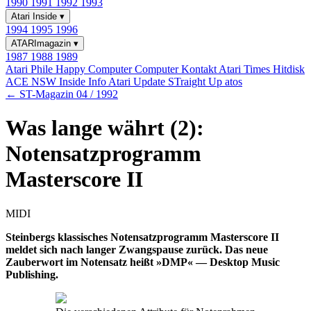
1990
1991
1992
1993
Atari Inside
▾
1994
1995
1996
ATARImagazin
▾
1987
1988
1989
Atari Phile
Happy Computer
Computer Kontakt
Atari Times
Hitdisk
ACE NSW Inside Info
Atari Update
STraight Up
atos
← ST-Magazin 04 / 1992
Was lange währt (2):
Notensatzprogramm
Masterscore II
MIDI
Steinbergs klassisches Notensatzprogramm Masterscore II
meldet sich nach langer Zwangspause zurück. Das neue
Zauberwort im Notensatz heißt »DMP« — Desktop Music
Publishing.