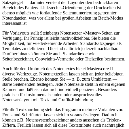
Satzspiegel — darunter versteht der Layouter den bedruckbaren
Bereich des Papiers. Linksrechts-Orientierung der Druckseiten ist
ebenso möglich wie fortlaufende Seitennumerierung getrennter
Notendateien, was vor allem bei großen Arbeiten im Batch-Modus
interessant ist.
Für Vorlayouts stellt Steinbergs Notensetzer »Master«-Seiten zur
Verfügung. Ihr Prinzip ist leicht nachvollziehbar. Sie bieten die
Möglichkeit, für wiederkehrende Arbeiten Standardsatzspiegel als
Templates zu definieren. Die sind natürlich jederzeit nachladbar.
Darüber hinaus können Sie auch Standardtexte wie
Seitenbezeichner, Copyrights-Vermerke oder Titelzeilen bestimmen.
Auch für den Umbruch des Notentextes bietet Masterscore II
diverse Werkzeuge. Notentextzeilen lassen sich an jeder beliebigen
Stelle brechen. Ebenso können Sie — z. B. zum Umblättern —
starre Seitenenden festlegen. Jede Notenzeile steht in einem eigenen
Rahmen und läßt sich dadurch individuell plazieren: Besonders
praktisch für Instrumentalschulen oder anspruchsvolles
Notensatzlayout mit Text- und Grafik-Einbindung.
Für die Textzuordnung sieht das Programm mehrere Varianten vor.
Fonts und Schriftarten lassen sich im voraus festlegen. Dadurch
können z.B. Notensystembezeichner anders aussehen als Triolen-
Ziffern. Freilich lassen sich all diese Textattribute auch nachträglich