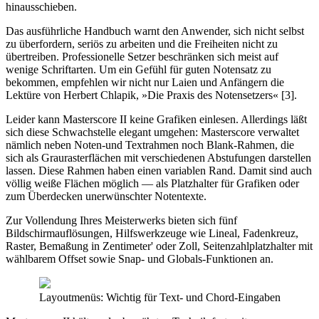
hinausschieben.
Das ausführliche Handbuch warnt den Anwender, sich nicht selbst
zu überfordern, seriös zu arbeiten und die Freiheiten nicht zu
übertreiben. Professionelle Setzer beschränken sich meist auf
wenige Schriftarten. Um ein Gefühl für guten Notensatz zu
bekommen, empfehlen wir nicht nur Laien und Anfängern die
Lektüre von Herbert Chlapik, »Die Praxis des Notensetzers« [3].
Leider kann Masterscore II keine Grafiken einlesen. Allerdings läßt
sich diese Schwachstelle elegant umgehen: Masterscore verwaltet
nämlich neben Noten-und Textrahmen noch Blank-Rahmen, die
sich als Graurasterflächen mit verschiedenen Abstufungen darstellen
lassen. Diese Rahmen haben einen variablen Rand. Damit sind auch
völlig weiße Flächen möglich — als Platzhalter für Grafiken oder
zum Überdecken unerwünschter Notentexte.
Zur Vollendung Ihres Meisterwerks bieten sich fünf
Bildschirmauflösungen, Hilfswerkzeuge wie Lineal, Fadenkreuz,
Raster, Bemaßung in Zentimeter' oder Zoll, Seitenzahlplatzhalter mit
wählbarem Offset sowie Snap- und Globals-Funktionen an.
Layoutmenüs: Wichtig für Text- und Chord-Eingaben