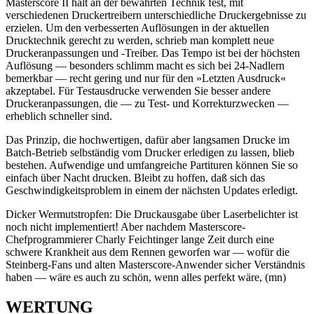
Masterscore II hält an der bewährten Technik fest, mit
verschiedenen Druckertreibern unterschiedliche Druckergebnisse zu
erzielen. Um den verbesserten Auflösungen in der aktuellen
Drucktechnik gerecht zu werden, schrieb man komplett neue
Druckeranpassungen und -Treiber. Das Tempo ist bei der höchsten
Auflösung — besonders schlimm macht es sich bei 24-Nadlern
bemerkbar — recht gering und nur für den »Letzten Ausdruck«
akzeptabel. Für Testausdrucke verwenden Sie besser andere
Druckeranpassungen, die — zu Test- und Korrekturzwecken —
erheblich schneller sind.
Das Prinzip, die hochwertigen, dafür aber langsamen Drucke im
Batch-Betrieb selbständig vom Drucker erledigen zu lassen, blieb
bestehen. Aufwendige und umfangreiche Partituren können Sie so
einfach über Nacht drucken. Bleibt zu hoffen, daß sich das
Geschwindigkeitsproblem in einem der nächsten Updates erledigt.
Dicker Wermutstropfen: Die Druckausgabe über Laserbelichter ist
noch nicht implementiert! Aber nachdem Masterscore-
Chefprogrammierer Charly Feichtinger lange Zeit durch eine
schwere Krankheit aus dem Rennen geworfen war — wofür die
Steinberg-Fans und alten Masterscore-Anwender sicher Verständnis
haben — wäre es auch zu schön, wenn alles perfekt wäre, (mn)
WERTUNG