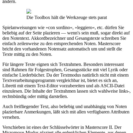
ändern.
Die Toolbox hält die Werkzeuge stets parat
Spielanweisungen wie »con sordino«, »leggiero«, etc. dürfen Sie
beliebig auf der Seite plazieren — wenn's sein muß, sogar direkt auf
den Notentext. Akkordbezeichner und Gesangstexte schreiben Sie
einfach zeilenweise zu den entsprechenden Noten. Masterscore
bricht den vorhandenen Notensatz automatisch um und stellt die
Texte mittig zu den Noten.
Für längere Texte eignen sich Textrahmen. Besonders interessant
sind Rahmen für Folgestrophen, Gesangsstücke mit viel Lyrik oder
einfache Liederbücher. Da der Textmodus natürlich nicht mit einem
Textverarbeitungsprogramm vergleichbar ist, bietet es sich an,
Libretti mit einem Text-Editor vorzubereiten und als ASCII-Datei
einzulesen. Die Inhalte der Textrahmen lassen sich wahlweise links-,
rechtsbündig oder mittig darstellen.
Auch freifliegender Text, also beliebig und unabhängig von Noten
plazierbare Anmerkungen, läßt sich mit allen verfügbaren Attributen
versehen.
Verschieben ist eines der Schlüsselwörter in Masterscore II. Der
Micromove-Modus plaziert alle erdenklichen Elemente, aus denen