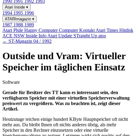
1990
1991
1992
1993
Atari Inside
▾
1994
1995
1996
ATARImagazin
▾
1987
1988
1989
Atari Phile
Happy Computer
Computer Kontakt
Atari Times
Hitdisk
ACE NSW Inside Info
Atari Update
STraight Up
atos
← ST-Magazin 04 / 1992
Outside und Vram: Virtueller
Speicher im täglichen Einsatz
Software
Gerade für Besitzer des TT kann es interessant sein, den
verfügbaren Speicher mit einer virtuellen Speicherverwaltung
preiswert zu vergrößern. Was zu beachten ist, zeigt dieser
Artikel.
Heutzutage reichen einige hundert KByte Hauptspeicher oft nicht
mehr aus. Da bleibt Ihnen oft nichts anderes übrig, als mehr
Speicher in den Rechner einzusetzen oder eine virtuelle
Speicherverwaltung zu nutzen. Letzteres wirkt sich positiv auf den