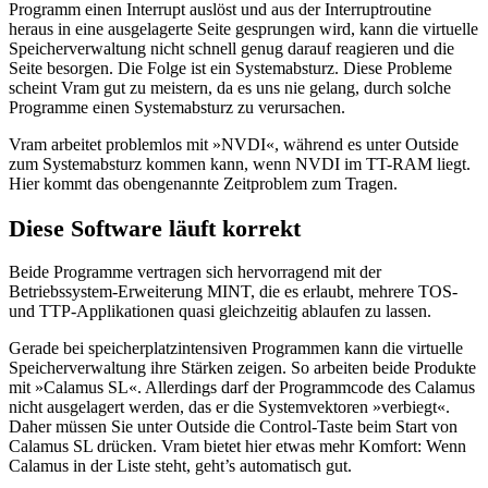
Programm einen Interrupt auslöst und aus der Interruptroutine
heraus in eine ausgelagerte Seite gesprungen wird, kann die virtuelle
Speicherverwaltung nicht schnell genug darauf reagieren und die
Seite besorgen. Die Folge ist ein Systemabsturz. Diese Probleme
scheint Vram gut zu meistern, da es uns nie gelang, durch solche
Programme einen Systemabsturz zu verursachen.
Vram arbeitet problemlos mit »NVDI«, während es unter Outside
zum Systemabsturz kommen kann, wenn NVDI im TT-RAM liegt.
Hier kommt das obengenannte Zeitproblem zum Tragen.
Diese Software läuft korrekt
Beide Programme vertragen sich hervorragend mit der
Betriebssystem-Erweiterung MINT, die es erlaubt, mehrere TOS-
und TTP-Applikationen quasi gleichzeitig ablaufen zu lassen.
Gerade bei speicherplatzintensiven Programmen kann die virtuelle
Speicherverwaltung ihre Stärken zeigen. So arbeiten beide Produkte
mit »Calamus SL«. Allerdings darf der Programmcode des Calamus
nicht ausgelagert werden, das er die Systemvektoren »verbiegt«.
Daher müssen Sie unter Outside die Control-Taste beim Start von
Calamus SL drücken. Vram bietet hier etwas mehr Komfort: Wenn
Calamus in der Liste steht, geht’s automatisch gut.