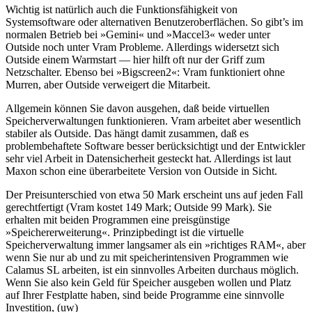
Wichtig ist natürlich auch die Funktionsfähigkeit von
Systemsoftware oder alternativen Benutzeroberflächen. So gibt’s im
normalen Betrieb bei »Gemini« und »Maccel3« weder unter
Outside noch unter Vram Probleme. Allerdings widersetzt sich
Outside einem Warmstart — hier hilft oft nur der Griff zum
Netzschalter. Ebenso bei »Bigscreen2«: Vram funktioniert ohne
Murren, aber Outside verweigert die Mitarbeit.
Allgemein können Sie davon ausgehen, daß beide virtuellen
Speicherverwaltungen funktionieren. Vram arbeitet aber wesentlich
stabiler als Outside. Das hängt damit zusammen, daß es
problembehaftete Software besser berücksichtigt und der Entwickler
sehr viel Arbeit in Datensicherheit gesteckt hat. Allerdings ist laut
Maxon schon eine überarbeitete Version von Outside in Sicht.
Der Preisunterschied von etwa 50 Mark erscheint uns auf jeden Fall
gerechtfertigt (Vram kostet 149 Mark; Outside 99 Mark). Sie
erhalten mit beiden Programmen eine preisgünstige
»Speichererweiterung«. Prinzipbedingt ist die virtuelle
Speicherverwaltung immer langsamer als ein »richtiges RAM«, aber
wenn Sie nur ab und zu mit speicherintensiven Programmen wie
Calamus SL arbeiten, ist ein sinnvolles Arbeiten durchaus möglich.
Wenn Sie also kein Geld für Speicher ausgeben wollen und Platz
auf Ihrer Festplatte haben, sind beide Programme eine sinnvolle
Investition, (uw)