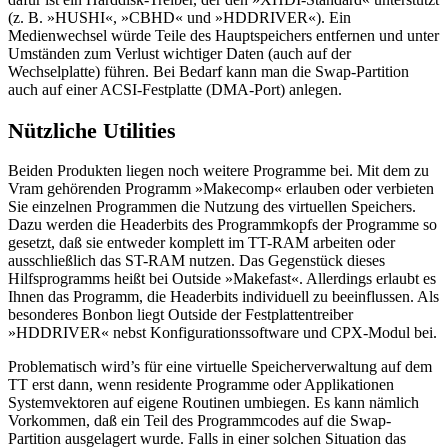
(z. B. »HUSHI«, »CBHD« und »HDDRIVER«). Ein
Medienwechsel würde Teile des Hauptspeichers entfernen und unter
Umständen zum Verlust wichtiger Daten (auch auf der
Wechselplatte) führen. Bei Bedarf kann man die Swap-Partition
auch auf einer ACSI-Festplatte (DMA-Port) anlegen.
Nützliche Utilities
Beiden Produkten liegen noch weitere Programme bei. Mit dem zu
Vram gehörenden Programm »Makecomp« erlauben oder verbieten
Sie einzelnen Programmen die Nutzung des virtuellen Speichers.
Dazu werden die Headerbits des Programmkopfs der Programme so
gesetzt, daß sie entweder komplett im TT-RAM arbeiten oder
ausschließlich das ST-RAM nutzen. Das Gegenstück dieses
Hilfsprogramms heißt bei Outside »Makefast«. Allerdings erlaubt es
Ihnen das Programm, die Headerbits individuell zu beeinflussen. Als
besonderes Bonbon liegt Outside der Festplattentreiber
»HDDRIVER« nebst Konfigurationssoftware und CPX-Modul bei.
Problematisch wird’s für eine virtuelle Speicherverwaltung auf dem
TT erst dann, wenn residente Programme oder Applikationen
Systemvektoren auf eigene Routinen umbiegen. Es kann nämlich
Vorkommen, daß ein Teil des Programmcodes auf die Swap-
Partition ausgelagert wurde. Falls in einer solchen Situation das