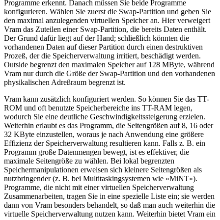
Programme erkennt. Danach müssen Sie beide Programme
konfigurieren. Wählen Sie zuerst die Swap-Partition und geben Sie
den maximal anzulegenden virtuellen Speicher an. Hier verweigert
Vram das Zuteilen einer Swap-Partition, die bereits Daten enthält.
Der Grund dafür liegt auf der Hand; schließlich könnten die
vorhandenen Daten auf dieser Partition durch einen destruktiven
Prozeß, der die Speicherverwaltung irritiert, beschädigt werden.
Outside begrenzt den maximalen Speicher auf 128 MByte, während
Vram nur durch die Größe der Swap-Partition und den vorhandenen
physikalischen Adreßraum begrenzt ist.
Vram kann zusätzlich konfiguriert werden. So können Sie das TT-
ROM und oft benutzte Speicherbereiche ins TT-RAM legen,
wodurch Sie eine deutliche Geschwindigkeitssteigerung erzielen.
Weiterhin erlaubt es das Programm, die Seitengrößen auf 8, 16 oder
32 KByte einzustellen, woraus je nach Anwendung eine größere
Effizienz der Speicherverwaltung resultieren kann. Falls z. B. ein
Programm große Datenmengen bewegt, ist es effektiver, die
maximale Seitengröße zu wählen. Bei lokal begrenzten
Speichermanipulationen erweisen sich kleinere Seitengrößen als
nutzbringender (z. B. bei Multitaskingsystemen wie »MiNT«).
Programme, die nicht mit einer virtuellen Speicherverwaltung
Zusammenarbeiten, tragen Sie in eine spezielle Liste ein; sie werden
dann von Vram besonders behandelt, so daß man auch weiterhin die
virtuelle Speicherverwaltung nutzen kann. Weiterhin bietet Vram ein