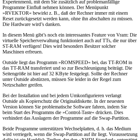
Expertenmenü, mit dem Sie zusätzlich auf problemanfällige
Programme Einfluß nehmen können. Der Menüpunkt
»RVEKTOR« bewirkt z. B., daß der Rechner immer mit einem
Reset zurückgesetzt werden kann, ohne ihn abschalten zu müssen.
Die Hardware wird’s danken.
In diesem Menü gibt’s noch ein interessantes Feature von Vram: Die
virtuelle Speicherverwaltung funktioniert auch auf TTs, die nur über
ST-RAM verfügen! Dies wird besonders Besitzer solcher
Maschinen erfreuen.
Outside liegt das Programm »ROMSPEED« bei, das TT-ROM in
das TT-RAM transferiert und so zur Beschleunigung beiträgt. Die
Seitengröße ist hier auf 32 KByte festgelegt. Sollte der Rechner
unter Outside abstürzen, müssen Sie leider in der Regel zum
Netzschalter greifen.
Bei der Installation und bei jedem Umkonfigurieren verlangt
Outside als Kopierschutz die Originaldiskette. In der neuesten
Version können Sie problematische Software fahren, indem Sie
beim Start des Programms die »Control-Taste« drücken. Dies
verhindert das Auslagern der Programme auf die Swap-Partition.
Beide Programme unterstützen Wechselplatten, d. h. das Medium
wird verriegelt, wenn die Swap-Partition auf ihr liegt. Voraussetzung
dafür ist ein Harddisk-Treiber, der den »XHDI-Standard« unterstützt