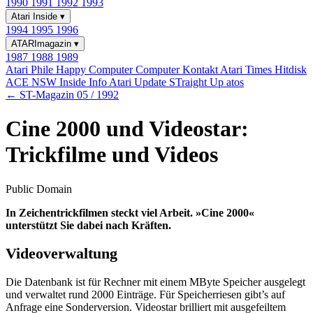
1990
1991
1992
1993
Atari Inside
▾
1994
1995
1996
ATARImagazin
▾
1987
1988
1989
Atari Phile
Happy Computer
Computer Kontakt
Atari Times
Hitdisk
ACE NSW Inside Info
Atari Update
STraight Up
atos
← ST-Magazin 05 / 1992
Cine 2000 und Videostar:
Trickfilme und Videos
Public Domain
In Zeichentrickfilmen steckt viel Arbeit. »Cine 2000«
unterstützt Sie dabei nach Kräften.
Videoverwaltung
Die Datenbank ist für Rechner mit einem MByte Speicher ausgelegt
und verwaltet rund 2000 Einträge. Für Speicherriesen gibt’s auf
Anfrage eine Sonderversion. Videostar brilliert mit ausgefeiltem