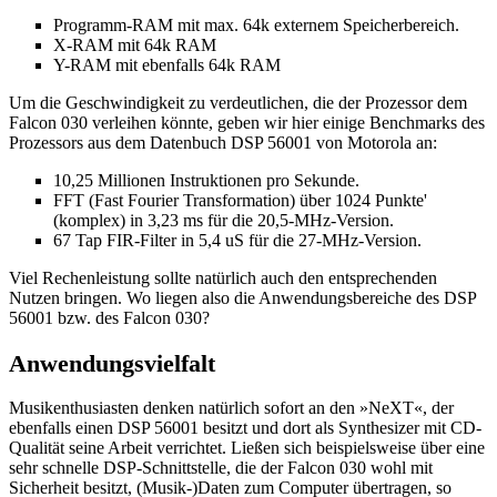
Programm-RAM mit max. 64k externem Speicherbereich.
X-RAM mit 64k RAM
Y-RAM mit ebenfalls 64k RAM
Um die Geschwindigkeit zu verdeutlichen, die der Prozessor dem
Falcon 030 verleihen könnte, geben wir hier einige Benchmarks des
Prozessors aus dem Datenbuch DSP 56001 von Motorola an:
10,25 Millionen Instruktionen pro Sekunde.
FFT (Fast Fourier Transformation) über 1024 Punkte'
(komplex) in 3,23 ms für die 20,5-MHz-Version.
67 Tap FIR-Filter in 5,4 uS für die 27-MHz-Version.
Viel Rechenleistung sollte natürlich auch den entsprechenden
Nutzen bringen. Wo liegen also die Anwendungsbereiche des DSP
56001 bzw. des Falcon 030?
Anwendungsvielfalt
Musikenthusiasten denken natürlich sofort an den »NeXT«, der
ebenfalls einen DSP 56001 besitzt und dort als Synthesizer mit CD-
Qualität seine Arbeit verrichtet. Ließen sich beispielsweise über eine
sehr schnelle DSP-Schnittstelle, die der Falcon 030 wohl mit
Sicherheit besitzt, (Musik-)Daten zum Computer übertragen, so