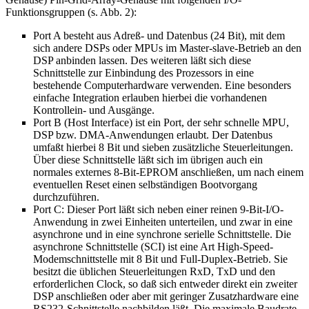
Funktionsgruppen (s. Abb. 2):
Port A besteht aus Adreß- und Datenbus (24 Bit), mit dem
sich andere DSPs oder MPUs im Master-slave-Betrieb an den
DSP anbinden lassen. Des weiteren läßt sich diese
Schnittstelle zur Einbindung des Prozessors in eine
bestehende Computerhardware verwenden. Eine besonders
einfache Integration erlauben hierbei die vorhandenen
Kontrollein- und Ausgänge.
Port B (Host Interface) ist ein Port, der sehr schnelle MPU,
DSP bzw. DMA-Anwendungen erlaubt. Der Datenbus
umfaßt hierbei 8 Bit und sieben zusätzliche Steuerleitungen.
Über diese Schnittstelle läßt sich im übrigen auch ein
normales externes 8-Bit-EPROM anschließen, um nach einem
eventuellen Reset einen selbständigen Bootvorgang
durchzuführen.
Port C: Dieser Port läßt sich neben einer reinen 9-Bit-I/O-
Anwendung in zwei Einheiten unterteilen, und zwar in eine
asynchrone und in eine synchrone serielle Schnittstelle. Die
asynchrone Schnittstelle (SCI) ist eine Art High-Speed-
Modemschnittstelle mit 8 Bit und Full-Duplex-Betrieb. Sie
besitzt die üblichen Steuerleitungen RxD, TxD und den
erforderlichen Clock, so daß sich entweder direkt ein zweiter
DSP anschließen oder aber mit geringer Zusatzhardware eine
RS232-Schnittstelle nachbilden läßt. Die maximale Baudrate