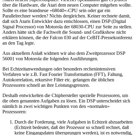
über die Hardware, die Atari dem neuen Computer mitgeben wollte.
Sollte es eine brandneue »68040«-CPU sein oder gar ein
Parallelrechner werden? Nichts dergleichen. Keiner rechnete damit,
daß sich Ataris Entwickler dazu entschlossen, einen DSP (Digital
Signal Processor) von Motorola der 68030-CPU zur Seite zu stellen.
Anders hätte sich die Fachwelt die Sound- und Grafikshow nicht
erklären können, die der Falcon 030 auf der CeBIT-Pressekonferenz
an den Tag legte.
Aus aktuellem Anlaß widmen wir also dem Zweitprozessor DSP
56001 von Motorola die folgenden Ausführungen.
Bei Echtzeitanwendungen oder besonders rechenintensiven
Verfahren wie z.B. Fast Fourier Transformation (FFT), Faltung,
Autokorrelation, rekursive Filter etc. gelangen die üblichen
Prozessoren schnell an ihre Leistungsgrenzen.
Deshalb entwickelten die Chiphersteller spezielle Prozessoren, um
die oben genannten Aufgaben zu lösen. Ein DSP unterscheidet sich
nämlich in zwei wichtigen Punkten von den »normalen«
Prozessoren:
Durch die Forderung, viele Aufgaben in Echtzeit abzuarbeiten
(Echtzeit bedeutet, daß der Prozessor so schnell rechnet, daß
keine Eingangsdaten übersprungen werden), ist es notwendig,