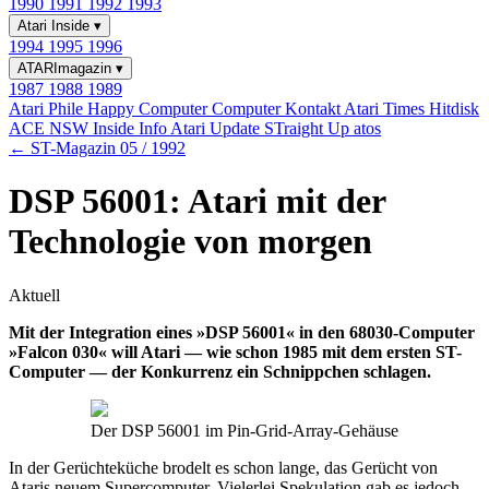
1990
1991
1992
1993
Atari Inside
▾
1994
1995
1996
ATARImagazin
▾
1987
1988
1989
Atari Phile
Happy Computer
Computer Kontakt
Atari Times
Hitdisk
ACE NSW Inside Info
Atari Update
STraight Up
atos
← ST-Magazin 05 / 1992
DSP 56001: Atari mit der
Technologie von morgen
Aktuell
Mit der Integration eines »DSP 56001« in den 68030-Computer
»Falcon 030« will Atari — wie schon 1985 mit dem ersten ST-
Computer — der Konkurrenz ein Schnippchen schlagen.
Der DSP 56001 im Pin-Grid-Array-Gehäuse
In der Gerüchteküche brodelt es schon lange, das Gerücht von
Ataris neuem Supercomputer. Vielerlei Spekulation gab es jedoch