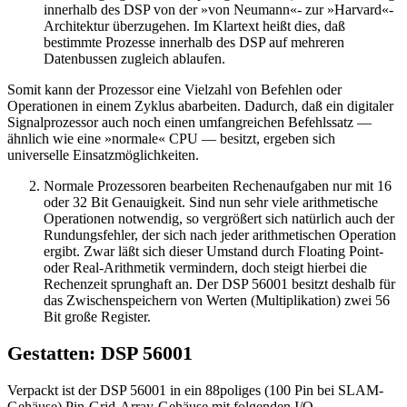
innerhalb des DSP von der »von Neumann«- zur »Harvard«-
Architektur überzugehen. Im Klartext heißt dies, daß
bestimmte Prozesse innerhalb des DSP auf mehreren
Datenbussen zugleich ablaufen.
Somit kann der Prozessor eine Vielzahl von Befehlen oder
Operationen in einem Zyklus abarbeiten. Dadurch, daß ein digitaler
Signalprozessor auch noch einen umfangreichen Befehlssatz —
ähnlich wie eine »normale« CPU — besitzt, ergeben sich
universelle Einsatzmöglichkeiten.
Normale Prozessoren bearbeiten Rechenaufgaben nur mit 16
oder 32 Bit Genauigkeit. Sind nun sehr viele arithmetische
Operationen notwendig, so vergrößert sich natürlich auch der
Rundungsfehler, der sich nach jeder arithmetischen Operation
ergibt. Zwar läßt sich dieser Umstand durch Floating Point-
oder Real-Arithmetik vermindern, doch steigt hierbei die
Rechenzeit sprunghaft an. Der DSP 56001 besitzt deshalb für
das Zwischenspeichern von Werten (Multiplikation) zwei 56
Bit große Register.
Gestatten: DSP 56001
Verpackt ist der DSP 56001 in ein 88poliges (100 Pin bei SLAM-
Gehäuse) Pin-Grid-Array-Gehäuse mit folgenden I/O-