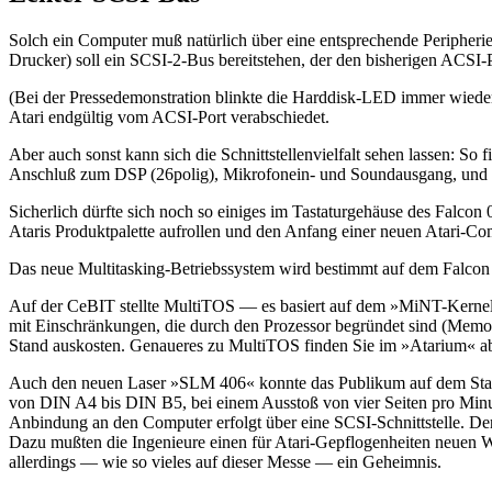
Solch ein Computer muß natürlich über eine entsprechende Peripherie 
Drucker) soll ein SCSI-2-Bus bereitstehen, der den bisherigen ACSI-
(Bei der Pressedemonstration blinkte die Harddisk-LED immer wieder
Atari endgültig vom ACSI-Port verabschiedet.
Aber auch sonst kann sich die Schnittstellenvielfalt sehen lassen: So
Anschluß zum DSP (26polig), Mikrofonein- und Soundausgang, und 
Sicherlich dürfte sich noch so einiges im Tastaturgehäuse des Falcon
Ataris Produktpalette aufrollen und den Anfang einer neuen Atari-C
Das neue Multitasking-Betriebssystem wird bestimmt auf dem Falcon l
Auf der CeBIT stellte MultiTOS — es basiert auf dem »MiNT-Kernel«
mit Einschränkungen, die durch den Prozessor begründet sind (Memor
Stand auskosten. Genaueres zu MultiTOS finden Sie im »Atarium« ab
Auch den neuen Laser »SLM 406« konnte das Publikum auf dem Stand 
von DIN A4 bis DIN B5, bei einem Ausstoß von vier Seiten pro Minute
Anbindung an den Computer erfolgt über eine SCSI-Schnittstelle. D
Dazu mußten die Ingenieure einen für Atari-Gepflogenheiten neuen We
allerdings — wie so vieles auf dieser Messe — ein Geheimnis.