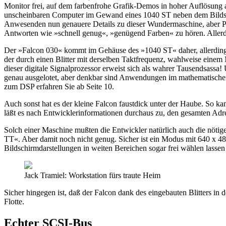
Monitor frei, auf dem farbenfrohe Grafik-Demos in hoher Auflösung a
unscheinbaren Computer im Gewand eines 1040 ST neben dem Bildschi
Anwesenden nun genauere Details zu dieser Wundermaschine, aber Pu
Antworten wie »schnell genug«, »genügend Farben« zu hören. Allerd
Der »Falcon 030« kommt im Gehäuse des »1040 ST« daher, allerding
der durch einen Blitter mit derselben Taktfrequenz, wahlweise eine
dieser digitale Signalprozessor erweist sich als wahrer Tausendsassa
genau ausgelotet, aber denkbar sind Anwendungen im mathematischen,
zum DSP erfahren Sie ab Seite 10.
Auch sonst hat es der kleine Falcon faustdick unter der Haube. So k
läßt es nach Entwicklerinformationen durchaus zu, den gesamten Ad
Solch einer Maschine mußten die Entwickler natürlich auch die nöti
TT«. Aber damit noch nicht genug. Sicher ist ein Modus mit 640 x 480
Bildschirmdarstellungen in weiten Bereichen sogar frei wählen lassen
Jack Tramiel: Workstation fürs traute Heim
Sicher hingegen ist, daß der Falcon dank des eingebauten Blitters in 
Flotte.
Echter SCSI-Bus