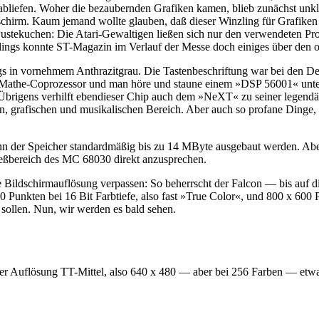
bliefen. Woher die bezaubernden Grafiken kamen, blieb zunächst unklar
rm. Kaum jemand wollte glauben, daß dieser Winzling für Grafiken un
stekuchen: Die Atari-Gewaltigen ließen sich nur den verwendeten Proz
ings konnte ST-Magazin im Verlauf der Messe doch einiges über den o
s in vornehmem Anthrazitgrau. Die Tastenbeschriftung war bei den 
m Mathe-Coprozessor und man höre und staune einem »DSP 56001« unter
! Übrigens verhilft ebendieser Chip auch dem »NeXT« zu seiner legendär
 grafischen und musikalischen Bereich. Aber auch so profane Dinge, w
ann der Speicher standardmäßig bis zu 14 MByte ausgebaut werden. Aber
reßbereich des MC 68030 direkt anzusprechen.
ge Bildschirmauflösung verpassen: So beherrscht der Falcon — bis auf 
 Punkten bei 16 Bit Farbtiefe, also fast »True Color«, und 800 x 600 
 sollen. Nun, wir werden es bald sehen.
der Auflösung TT-Mittel, also 640 x 480 — aber bei 256 Farben — etwa se