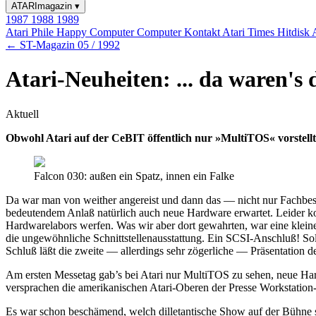
ATARImagazin
▾
1987
1988
1989
Atari Phile
Happy Computer
Computer Kontakt
Atari Times
Hitdisk
← ST-Magazin 05 / 1992
Atari-Neuheiten: ... da waren's 
Aktuell
Obwohl Atari auf der CeBIT öffentlich nur »MultiTOS« vorstellte
Falcon 030: außen ein Spatz, innen ein Falke
Da war man von weither angereist und dann das — nicht nur Fachbesu
bedeutendem Anlaß natürlich auch neue Hardware erwartet. Leider ko
Hardwarelabors werfen. Was wir aber dort gewahrten, war eine klei
die ungewöhnliche Schnittstellenausstattung. Ein SCSI-Anschluß! So
Schluß läßt die zweite — allerdings sehr zögerliche — Präsentation
Am ersten Messetag gab’s bei Atari nur MultiTOS zu sehen, neue Har
versprachen die amerikanischen Atari-Oberen der Presse Workstation
Es war schon beschämend, welch dilletantische Show auf der Bühne s