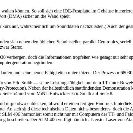
walten können. So soll sich eine IDE-Festplatte im Gehäuse integriere
Port (DMA) sicher an die Wand spielt.
 kurz auf, wahrscheinlich um Sounddaten nachzuladen.) Auch der gesi
 finden sich neben den üblichen Schnittstellen parallel Centronics, se
zwar Stereo.
 030 verbergen, doch die Informationen tröpfelten wie gesagt nur sehr 
omputergeneration begründen.
aufen und seine neuen Fähigkeiten unterstützen. Der Prozessor 68030 
 von Eric Smith — seine Leistungsfähigkeit auf dem TT unter Beweis.
y-Protection). Neben der halbstündlich stattfindenden Demonstration k
 Seite 54 und vom MiNT-Entwickler Eric Smith auf Seite 8.
nirgendwo entdecken, obwohl er einen fertigen Eindruck hinterließ. 
. An sich sind diese technischen Daten nichts besonderes, doch die At
er SLM 406 harmoniert somit nicht nur mit Computern der TT- und Fal
g beschreiten: Der SLM 406 verfügt nämlich als erster Laser von Atari