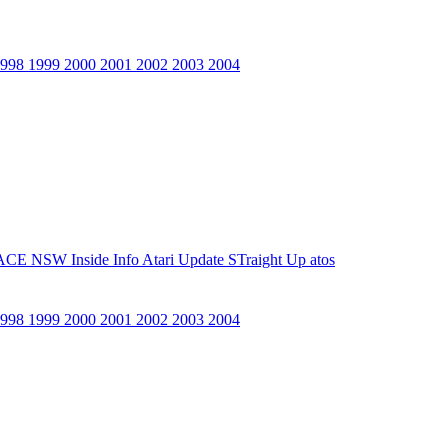
1998
1999
2000
2001
2002
2003
2004
ACE NSW Inside Info
Atari Update
STraight Up
atos
1998
1999
2000
2001
2002
2003
2004