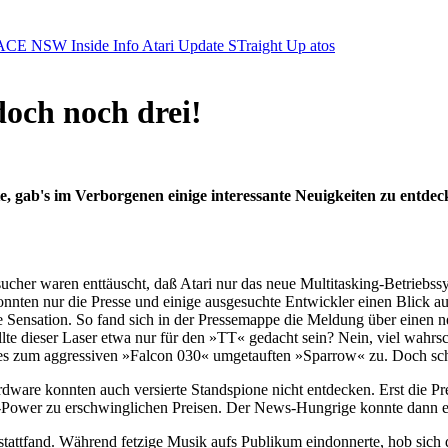
ACE NSW Inside Info
Atari Update
STraight Up
atos
doch noch drei!
, gab's im Verborgenen einige interessante Neuigkeiten zu entdec
cher waren enttäuscht, daß Atari nur das neue Multitasking-Betriebss
nnten nur die Presse und einige ausgesuchte Entwickler einen Blick a
ne Sensation. So fand sich in der Pressemappe die Meldung über einen
llte dieser Laser etwa nur für den »TT« gedacht sein? Nein, viel wa
 des zum aggressiven »Falcon 030« umgetauften »Sparrow« zu. Doch sc
dware konnten auch versierte Standspione nicht entdecken. Erst die Pr
-Power zu erschwinglichen Preisen. Der News-Hungrige konnte dann ein
tattfand. Während fetzige Musik aufs Publikum eindonnerte, hob sich 