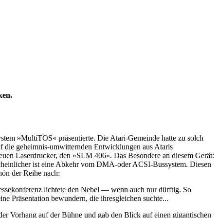
ken.
ystem »MultiTOS« präsentierte. Die Atari-Gemeinde hatte zu solch
uf die geheimnis-umwitternden Entwicklungen aus Ataris
 neuen Laserdrucker, den »SLM 406«. Das Besondere an diesem Gerät:
hrscheinlicher ist eine Abkehr vom DMA-oder ACSI-Bussystem. Diesen
hön der Reihe nach:
essekonferenz lichtete den Nebel — wenn auch nur dürftig. So
e Präsentation bewundern, die ihresgleichen suchte...
der Vorhang auf der Bühne und gab den Blick auf einen gigantischen