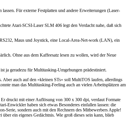
n lassen. Für externe Festplatten und andere Erweiterungen (Laser-
chtete Atari-SCSI-Laser SLM 406 legt den Verdacht nahe, daß sich
riell RS232, Maus und Joystick, eine Local-Area-Net-work (LAN), ein
spärlich. Ohne aus dem Kaffeesatz lesen zu wollen, wird der Neue
ist ja geradezu für Multitasking-Umgebungen prädestiniert.
 Aber auch auf den »kleinen STs« soll MultiTOS laufen, allerdings
onnte man das Multitasking-Feeling auch an vielen Arbeitsplätzen am
Er druckt mit einer Auflösung von 300 x 300 dpi, verdaut Formate
ari-Enwickler haben sich etwas Besonderes einfallen lassen: die
con-Serie, sondern auch mit den Rechnern des Mitbewerbers Apple!
 über ein eigenes Gedächtnis. Wie groß dieses sein kann, blieb