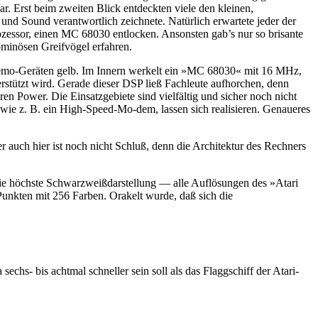
. Erst beim zweiten Blick entdeckten viele den kleinen,
d Sound verantwortlich zeichnete. Natürlich erwartete jeder der
essor, einen MC 68030 entlocken. Ansonsten gab’s nur so brisante
minösen Greifvögel erfahren.
Demo-Geräten gelb. Im Innern werkelt ein »MC 68030« mit 16 MHz,
stützt wird. Gerade dieser DSP ließ Fachleute aufhorchen, denn
en Power. Die Einsatzgebiete sind vielfältig und sicher noch nicht
ie z. B. ein High-Speed-Mo-dem, lassen sich realisieren. Genaueres
 auch hier ist noch nicht Schluß, denn die Architektur des Rechners
die höchste Schwarzweißdarstellung — alle Auflösungen des »Atari
Punkten mit 256 Farben. Orakelt wurde, daß sich die
chs- bis achtmal schneller sein soll als das Flaggschiff der Atari-