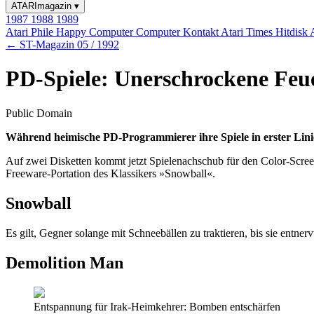
ATARImagazin
▾
1987
1988
1989
Atari Phile
Happy Computer
Computer Kontakt
Atari Times
Hitdisk
← ST-Magazin 05 / 1992
PD-Spiele: Unerschrockene Feu
Public Domain
Während heimische PD-Programmierer ihre Spiele in erster Lin
Auf zwei Disketten kommt jetzt Spielenachschub für den Color-Scre
Freeware-Portation des Klassikers »Snowball«.
Snowball
Es gilt, Gegner solange mit Schneebällen zu traktieren, bis sie ent
Demolition Man
Entspannung für Irak-Heimkehrer: Bomben entschärfen