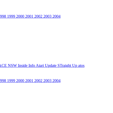
1998
1999
2000
2001
2002
2003
2004
ACE NSW Inside Info
Atari Update
STraight Up
atos
1998
1999
2000
2001
2002
2003
2004