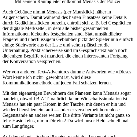
Mit seinem Raumgleiter entkommt Menasis der Polizei
Auch Gebäude nimmt Menasis (per Mausklick) näher in
Augenschein. Damit während des harten Einsatzes keine Details
durch Gedächtnislücken purzeln, entrollt sich z. B. bei Gesprächen
der digitale Merkzettel, in dem alle bisher gesammelten
Informationen lückenlos festgehalten sind. Statt umständlicher
Fragerei und überflüssigem Geblubber pickt der Spieler nun einfach
einige Stichworte aus der Liste und schon plätschert die
Unterhaltung. Praktischerweise sind im Gesprächstext auch noch
diejenigen Begriffe rot markiert, die einen interessanten Fortgang
der Konversation versprechen.
Wer von anderen Text-Adventures dumme Antworten wie »Dieses
Wort kenne ich nicht« gewohnt ist, wird diese
Kommunikationsmethode auf jeden Fall schätzen lernen.
Mit den eigenartigen Bewohnern des Planeten kann Menasis sogar
handeln, obwohl B.A.T. natürlich keine Wirtschaftssimulation ist.
Menasis hat ein paar Kröten in der Tasche, mit denen er hin und
wieder Utensilien einkauft — oder er verscherbelt herrenlose
Gegenstände an andere weiter. Die dritte Variante ist nicht ganz so
fein: Haste keins, nimm Dir eins! Da wird unser Held schnell mal
zum Langfinger.
Auf dem phantastischen Planeten macht der Topagent auch