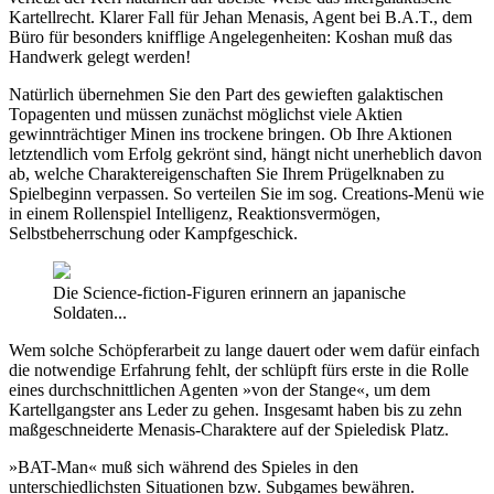
Kartellrecht. Klarer Fall für Jehan Menasis, Agent bei B.A.T., dem
Büro für besonders knifflige Angelegenheiten: Koshan muß das
Handwerk gelegt werden!
Natürlich übernehmen Sie den Part des gewieften galaktischen
Topagenten und müssen zunächst möglichst viele Aktien
gewinnträchtiger Minen ins trockene bringen. Ob Ihre Aktionen
letztendlich vom Erfolg gekrönt sind, hängt nicht unerheblich davon
ab, welche Charaktereigenschaften Sie Ihrem Prügelknaben zu
Spielbeginn verpassen. So verteilen Sie im sog. Creations-Menü wie
in einem Rollenspiel Intelligenz, Reaktionsvermögen,
Selbstbeherrschung oder Kampfgeschick.
Die Science-fiction-Figuren erinnern an japanische
Soldaten...
Wem solche Schöpferarbeit zu lange dauert oder wem dafür einfach
die notwendige Erfahrung fehlt, der schlüpft fürs erste in die Rolle
eines durchschnittlichen Agenten »von der Stange«, um dem
Kartellgangster ans Leder zu gehen. Insgesamt haben bis zu zehn
maßgeschneiderte Menasis-Charaktere auf der Spieledisk Platz.
»BAT-Man« muß sich während des Spieles in den
unterschiedlichsten Situationen bzw. Subgames bewähren.