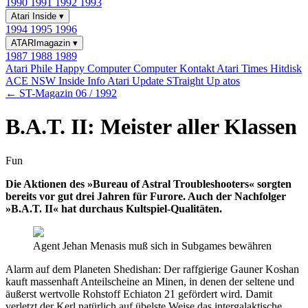
1990
1991
1992
1993
Atari Inside
▾
1994
1995
1996
ATARImagazin
▾
1987
1988
1989
Atari Phile
Happy Computer
Computer Kontakt
Atari Times
Hitdisk
ACE NSW Inside Info
Atari Update
STraight Up
atos
← ST-Magazin 06 / 1992
B.A.T. II: Meister aller Klassen
Fun
Die Aktionen des »Bureau of Astral Troubleshooters« sorgten
bereits vor gut drei Jahren für Furore. Auch der Nachfolger
»B.A.T. II« hat durchaus Kultspiel-Qualitäten.
Agent Jehan Menasis muß sich in Subgames bewähren
Alarm auf dem Planeten Shedishan: Der raffgierige Gauner Koshan
kauft massenhaft Anteilscheine an Minen, in denen der seltene und
äußerst wertvolle Rohstoff Echiaton 21 gefördert wird. Damit
verletzt der Kerl natürlich auf übelste Weise das intergalaktische