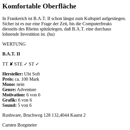
Komfortable Oberfläche
In Frankreich ist B.A.T. II schon längst zum Kultspiel aufgestiegen.
Sicher ist es nur eine Frage der Zeit, bis die Computerfreaks
diesseits des Rheins spitzkriegen, daß B.A.T. eine durchaus
lohnende Investition ist. (hu)
WERTUNG
B.A.T. II
TT ✘ STE ✓ ST ✓
Hersteller:
Ubi Soft
Preis:
ca. 100 Mark
Mono:
nein
Genre:
Adventure
Motivation:
6 von 6
Grafik:
6 von 6
Sound:
5 von 6
Rushware, Bruchweg 128 132,4044 Kaarst 2
Carsten Borgmeier