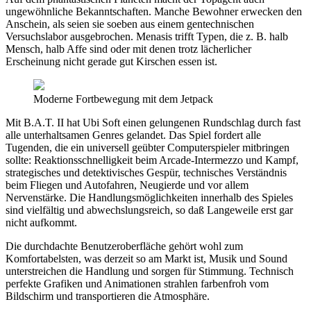
ungewöhnliche Bekanntschaften. Manche Bewohner erwecken den
Anschein, als seien sie soeben aus einem gentechnischen
Versuchslabor ausgebrochen. Menasis trifft Typen, die z. B. halb
Mensch, halb Affe sind oder mit denen trotz lächerlicher
Erscheinung nicht gerade gut Kirschen essen ist.
Moderne Fortbewegung mit dem Jetpack
Mit B.A.T. II hat Ubi Soft einen gelungenen Rundschlag durch fast
alle unterhaltsamen Genres gelandet. Das Spiel fordert alle
Tugenden, die ein universell geübter Computerspieler mitbringen
sollte: Reaktionsschnelligkeit beim Arcade-Intermezzo und Kampf,
strategisches und detektivisches Gespür, technisches Verständnis
beim Fliegen und Autofahren, Neugierde und vor allem
Nervenstärke. Die Handlungsmöglichkeiten innerhalb des Spieles
sind vielfältig und abwechslungsreich, so daß Langeweile erst gar
nicht aufkommt.
Die durchdachte Benutzeroberfläche gehört wohl zum
Komfortabelsten, was derzeit so am Markt ist, Musik und Sound
unterstreichen die Handlung und sorgen für Stimmung. Technisch
perfekte Grafiken und Animationen strahlen farbenfroh vom
Bildschirm und transportieren die Atmosphäre.