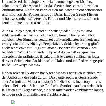
Um auf Shedishan längere Strecken zurücklegen zu können,
schwingt sich der Agent hinter das Steuer eines chromblitzenden
Zukunftsautos. Natürlich kann er sich mal wieder nicht beherrschen
und wird von der Polizei gestoppt. Dafür fallt der Streife Fliegen
schon wesentlich schwerer als Fahren und Menasis entwischt mit
seinem Jetgleiter durch die Lüfte.
Auch all diejenigen, die nicht unbedingt jeden Flugsimulator
schlafwandlerisch sicher beherrschen, können hier problemlos
abheben. Der Simulator verzichtet auf kompliziertes Beiwerk und
ermöglicht dafür vielfältige Perspektiven. Schleichwerbung gibt’s
auch: nicht etwa für Flugsimulatoren, sondern für Version 7 des
beliebten »Wing Commander«-Epos. Arkadespaß versprechen
außerdem ein raffiniertes Breakout mit je einem Schläger an jeder
der vier Seiten, eine Art klassisches Halma und ein Rohrverlegespiel
im Stil von »Pipe Mania«.
Neben solchen Exkursen hat Agent Menasis natürlich reichlich mit
der Auflösung des Falls zu tun. Dazu untersucht er Gegenstände
aller Art (mit der Maus) und stopft Nützliches ins Inventory — das
schon alleine eine Schau ist: Grafische Symbole tauchen ordentlich
in Listen auf, Gegenstände, die sich miteinander kombinieren lassen,
befinden sich in unmittelbarer Nachbarschaft.