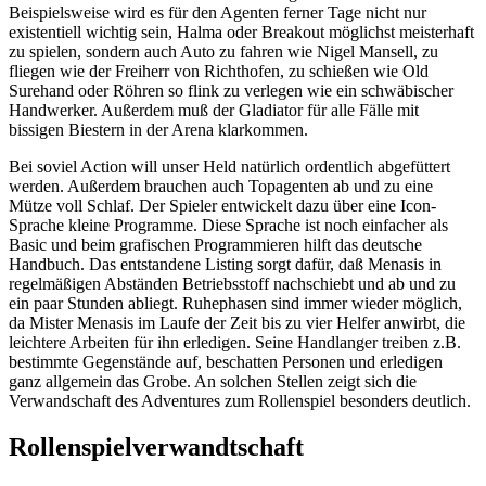
Beispielsweise wird es für den Agenten ferner Tage nicht nur
existentiell wichtig sein, Halma oder Breakout möglichst meisterhaft
zu spielen, sondern auch Auto zu fahren wie Nigel Mansell, zu
fliegen wie der Freiherr von Richthofen, zu schießen wie Old
Surehand oder Röhren so flink zu verlegen wie ein schwäbischer
Handwerker. Außerdem muß der Gladiator für alle Fälle mit
bissigen Biestern in der Arena klarkommen.
Bei soviel Action will unser Held natürlich ordentlich abgefüttert
werden. Außerdem brauchen auch Topagenten ab und zu eine
Mütze voll Schlaf. Der Spieler entwickelt dazu über eine Icon-
Sprache kleine Programme. Diese Sprache ist noch einfacher als
Basic und beim grafischen Programmieren hilft das deutsche
Handbuch. Das entstandene Listing sorgt dafür, daß Menasis in
regelmäßigen Abständen Betriebsstoff nachschiebt und ab und zu
ein paar Stunden abliegt. Ruhephasen sind immer wieder möglich,
da Mister Menasis im Laufe der Zeit bis zu vier Helfer anwirbt, die
leichtere Arbeiten für ihn erledigen. Seine Handlanger treiben z.B.
bestimmte Gegenstände auf, beschatten Personen und erledigen
ganz allgemein das Grobe. An solchen Stellen zeigt sich die
Verwandschaft des Adventures zum Rollenspiel besonders deutlich.
Rollenspielverwandtschaft