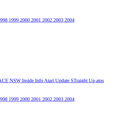
1998
1999
2000
2001
2002
2003
2004
ACE NSW Inside Info
Atari Update
STraight Up
atos
1998
1999
2000
2001
2002
2003
2004