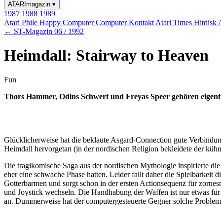
ATARImagazin
▾
1987
1988
1989
Atari Phile
Happy Computer
Computer Kontakt
Atari Times
Hitdisk
← ST-Magazin 06 / 1992
Heimdall: Stairway to Heaven
Fun
Thors Hammer, Odins Schwert und Freyas Speer gehören eigentli
Glücklicherweise hat die beklaute Asgard-Connection gute Verbindun
Heimdall hervorgetan (in der nordischen Religion bekleidete der kü
Die tragikomische Saga aus der nordischen Mythologie inspirierte 
eher eine schwache Phase hatten. Leider fallt daher die Spielbarkeit 
Gotterbarmen und sorgt schon in der ersten Actionsequenz für zorne
und Joystick wechseln. Die Handhabung der Waffen ist nur etwas für F
an. Dummerweise hat der computergesteuerte Gegner solche Probleme 