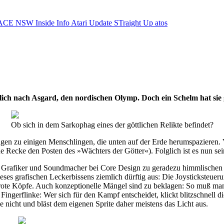
ACE NSW Inside Info
Atari Update
STraight Up
atos
ch nach Asgard, den nordischen Olymp. Doch ein Schelm hat sie g
Ob sich in dem Sarkophag eines der göttlichen Relikte befindet?
gen zu einigen Menschlingen, die unten auf der Erde herumspazieren. 
hne Recke den Posten des »Wächters der Götter«). Folglich ist es nun
die Grafiker und Soundmacher bei Core Design zu geradezu himmlische
dieses grafischen Leckerbissens ziemlich dürftig aus: Die Joysticksteu
srote Köpfe. Auch konzeptionelle Mängel sind zu beklagen: So muß ma
ingerflinke: Wer sich für den Kampf entscheidet, klickt blitzschnell 
nicht und bläst dem eigenen Sprite daher meistens das Licht aus.