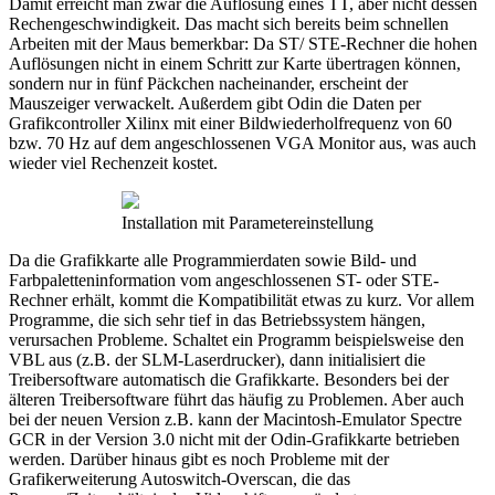
Damit erreicht man zwar die Auflösung eines TT, aber nicht dessen
Rechengeschwindigkeit. Das macht sich bereits beim schnellen
Arbeiten mit der Maus bemerkbar: Da ST/ STE-Rechner die hohen
Auflösungen nicht in einem Schritt zur Karte übertragen können,
sondern nur in fünf Päckchen nacheinander, erscheint der
Mauszeiger verwackelt. Außerdem gibt Odin die Daten per
Grafikcontroller Xilinx mit einer Bildwiederholfrequenz von 60
bzw. 70 Hz auf dem angeschlossenen VGA Monitor aus, was auch
wieder viel Rechenzeit kostet.
Installation mit Parametereinstellung
Da die Grafikkarte alle Programmierdaten sowie Bild- und
Farbpaletteninformation vom angeschlossenen ST- oder STE-
Rechner erhält, kommt die Kompatibilität etwas zu kurz. Vor allem
Programme, die sich sehr tief in das Betriebssystem hängen,
verursachen Probleme. Schaltet ein Programm beispielsweise den
VBL aus (z.B. der SLM-Laserdrucker), dann initialisiert die
Treibersoftware automatisch die Grafikkarte. Besonders bei der
älteren Treibersoftware führt das häufig zu Problemen. Aber auch
bei der neuen Version z.B. kann der Macintosh-Emulator Spectre
GCR in der Version 3.0 nicht mit der Odin-Grafikkarte betrieben
werden. Darüber hinaus gibt es noch Probleme mit der
Grafikerweiterung Autoswitch-Overscan, die das