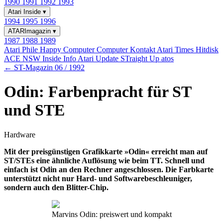
1990
1991
1992
1993
Atari Inside
▾
1994
1995
1996
ATARImagazin
▾
1987
1988
1989
Atari Phile
Happy Computer
Computer Kontakt
Atari Times
Hitdisk
ACE NSW Inside Info
Atari Update
STraight Up
atos
← ST-Magazin 06 / 1992
Odin: Farbenpracht für ST
und STE
Hardware
Mit der preisgünstigen Grafikkarte »Odin« erreicht man auf
ST/STEs eine ähnliche Auflösung wie beim TT. Schnell und
einfach ist Odin an den Rechner angeschlossen. Die Farbkarte
unterstützt nicht nur Hard- und Softwarebeschleuniger,
sondern auch den Blitter-Chip.
Marvins Odin: preiswert und kompakt