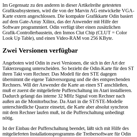
Im Gegensatz zu den anderen in dieser Artikelreihe getesteten
Grafiksubsystemen, wird die von der Marvin AG entwickelte VGA-
Karte extern angeschlossen. Die kompakte Grafikkarte Odin basiert
auf dem Gate-Array Xilinx, das der Anwender mit Hilfe der
Software programmiert. Odin verfügt über einen zusätzlichen
Grafik-Controllerbaustein, den Inmos Clut Chip (CLUT = Color
Look Up Table), und einen Video-RAM von 256 KByte.
Zwei Versionen verfügbar
Angeboten wird Odin in zwei Versionen, die sich in der Art der
Takterzeugung unterscheiden. So bezieht die Odin-Karte für den ST
ihren Takt vom Rechner. Das Modell für den STE dagegen
übernimmt die eigene Taktversorgung und die des entsprechenden
Rechners. Will der Anwender die Karte an einen ST anschließen,
muß er zuerst die mitgelieferte Pufferschaltung im Atari installieren.
Dadurch gelangt das interne 32 MHz Signal vom Rechner nach
außen an die Monitorbuchse. Da Atari in die ST/STE-Modelle
unterschiedliche Quarze einsetzt, die Karte aber absolut synchron
mit dem Rechner laufen muß, ist die Pufferschaltung unbedingt
nötig.
Ist der Einbau der Pufferschaltung beendet, läßt sich mit Hilfe des
mitgelieferten Installationsprogramms die Treibersoftware für Odin