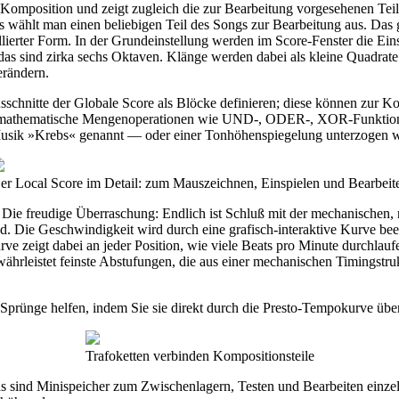
te Komposition und zeigt zugleich die zur Bearbeitung vorgesehenen T
aus wählt man einen beliebigen Teil des Songs zur Bearbeitung aus. Das
aillierter Form. In der Grundeinstellung werden im Score-Fenster die E
 das sind zirka sechs Oktaven. Klänge werden dabei als kleine Quadrate
erändern.
schnitte der Globale Score als Blöcke definieren; diese können zur K
mathematische Mengenoperationen wie UND-, ODER-, XOR-Funktionen 
 Musik »Krebs« genannt — oder einer Tonhöhenspiegelung unterzogen 
er Local Score im Detail: zum Mauszeichnen, Einspielen und Bearbeit
t. Die freudige Überraschung: Endlich ist Schluß mit der mechanische
nd. Die Geschwindigkeit wird durch eine grafisch-interaktive Kurve be
 zeigt dabei an jeder Position, wie viele Beats pro Minute durchlauf
rleistet feinste Abstufungen, die aus einer mechanischen Timingstruk
prünge helfen, indem Sie sie direkt durch die Presto-Tempokurve übe
Trafoketten verbinden Kompositionsteile
 sind Minispeicher zum Zwischenlagern, Testen und Bearbeiten einzelne