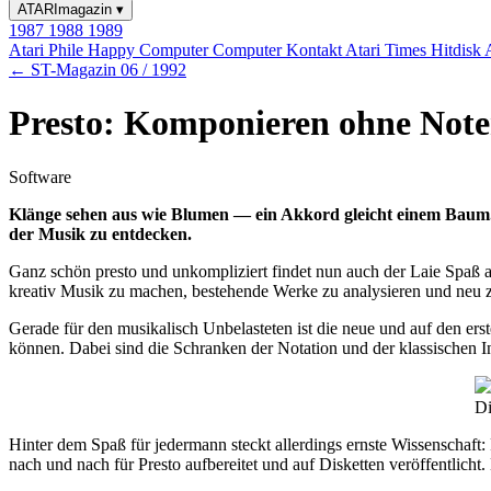
ATARImagazin
▾
1987
1988
1989
Atari Phile
Happy Computer
Computer Kontakt
Atari Times
Hitdisk
← ST-Magazin 06 / 1992
Presto: Komponieren ohne Not
Software
Klänge sehen aus wie Blumen — ein Akkord gleicht einem Baum. 
der Musik zu entdecken.
Ganz schön presto und unkompliziert findet nun auch der Laie Spa
kreativ Musik zu machen, bestehende Werke zu analysieren und neu zu 
Gerade für den musikalisch Unbelasteten ist die neue und auf den erste
können. Dabei sind die Schranken der Notation und der klassischen I
Di
Hinter dem Spaß für jedermann steckt allerdings ernste Wissenschaft:
nach und nach für Presto aufbereitet und auf Disketten veröffentlicht.