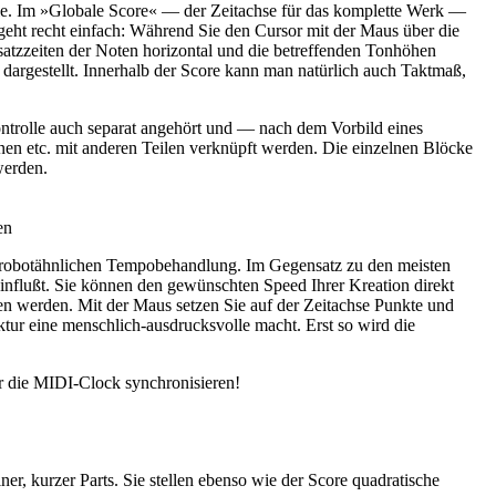
eile. Im »Globale Score« — der Zeitachse für das komplette Werk —
 geht recht einfach: Während Sie den Cursor mit der Maus über die
insatzzeiten der Noten horizontal und die betreffenden Tonhöhen
 dargestellt. Innerhalb der Score kann man natürlich auch Taktmaß,
ontrolle auch separat angehört und — nach dem Vorbild eines
etc. mit anderen Teilen verknüpft werden. Die einzelnen Blöcke
werden.
en
n, robotähnlichen Tempobehandlung. Im Gegensatz zu den meisten
einflußt. Sie können den gewünschten Speed Ihrer Kreation direkt
en werden. Mit der Maus setzen Sie auf der Zeitachse Punkte und
tur eine menschlich-ausdrucksvolle macht. Erst so wird die
r die MIDI-Clock synchronisieren!
r, kurzer Parts. Sie stellen ebenso wie der Score quadratische