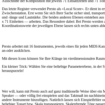
Ausschnitte der Komposition mit jeweils 71 Einsatzzeiten und 71 To
Das letzte Register verwendet Presto als »Local Score«. Er dient in
Zwischenstation. Erst wenn Sie sich Ihrer Sache sicher sind, transpor
und -länge und Lautstärke. Die beiden anderen Ebenen entstehen aus
x 71 Einheiten — arbeiten. Das Besondere dabei: Bei Presto werden al
Koordinationswerte der jeweiligen Ebene lassen sich rechts unten abl
Presto arbeitet mit 16 Instrumenten, jeweils eines für jeden MIDI-Kana
an-oder ausklicken.
Mit diesen Icons können Sie Ihre Klänge im vierdimensionalen Raum
Ein kleiner Trick: Wählen Sie eine beliebige Parameterebene, in der
herauspurzeln!
Wer will, kann mit Presto auch auf ganz traditionelle Weise über ein
Speaker — oder völlig frei einspielen und das Taktmaß im nachhine
andere Instrumente hinzufügen. Natürlich lassen sich Einspielfehler
beliebige Tonart bzw. Skala transponieren. Skalenfremde Töne passen