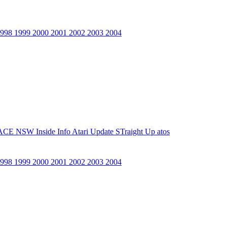
1998
1999
2000
2001
2002
2003
2004
ACE NSW Inside Info
Atari Update
STraight Up
atos
1998
1999
2000
2001
2002
2003
2004