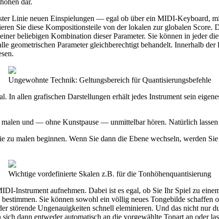
nhöhen dar.
 erster Linie neuen Einspielungen — egal ob über ein MIDI-Keyboard, m
tieren Sie diese Kompositionsteile von der lokalen zur globalen Score. 
 einer beliebigen Kombination dieser Parameter. Sie können in jeder d
le geometrischen Parameter gleichberechtigt behandelt. Innerhalb der l
esen.
Ungewohnte Technik: Geltungsbereich für Quantisierungsbefehle
l. In allen grafischen Darstellungen erhält jedes Instrument sein eigene
 malen und — ohne Kunstpause — unmittelbar hören. Natürlich lassen 
 Sie zu malen beginnen. Wenn Sie dann die Ebene wechseln, werden Sie 
Wichtige vordefinierte Skalen z.B. für die Tonhöhenquantisierung
 MIDI-Instrument aufnehmen. Dabei ist es egal, ob Sie Ihr Spiel zu ein
in bestimmen. Sie können sowohl ein völlig neues Tongebilde schaffe
 oder störende Ungenauigkeiten schnell eleminieren. Und das nicht nur
 sich dann entweder automatisch an die vorgewählte Tonart an oder la