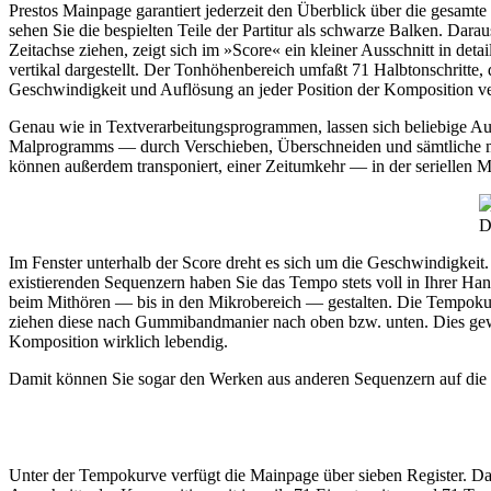
Prestos Mainpage garantiert jederzeit den Überblick über die gesam
sehen Sie die bespielten Teile der Partitur als schwarze Balken. Dar
Zeitachse ziehen, zeigt sich im »Score« ein kleiner Ausschnitt in det
vertikal dargestellt. Der Tonhöhenbereich umfaßt 71 Halbtonschritte,
Geschwindigkeit und Auflösung an jeder Position der Komposition v
Genau wie in Textverarbeitungsprogrammen, lassen sich beliebige Aus
Malprogramms — durch Verschieben, Überschneiden und sämtliche 
können außerdem transponiert, einer Zeitumkehr — in der seriellen
D
Im Fenster unterhalb der Score dreht es sich um die Geschwindigkei
existierenden Sequenzern haben Sie das Tempo stets voll in Ihrer Ha
beim Mithören — bis in den Mikrobereich — gestalten. Die Tempokurve
ziehen diese nach Gummibandmanier nach oben bzw. unten. Dies gewäh
Komposition wirklich lebendig.
Damit können Sie sogar den Werken aus anderen Sequenzern auf die S
Unter der Tempokurve verfügt die Mainpage über sieben Register. Das