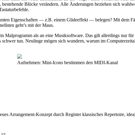
, bestehende Blöcke verändern. Alle Änderungen beziehen sich wahlwei
Tastaturbefehle.
mmten Eigenschaften — z.B. einem Glideeffekt — belegen? Mit dem Färb
ellsten geht’s mit der Maus.
 ein Malprogramm als an eine Musiksoftware. Das gilt allerdings nur f
ngs schwer tun. Neulinge mögen sich wundern, warum im Computerzeital
Aufnehmen: Mini-Icons bestimmen den MIDI-Kanal
neues Arrangement-Konzept durch Register klassisches Repertoire, idea
 15