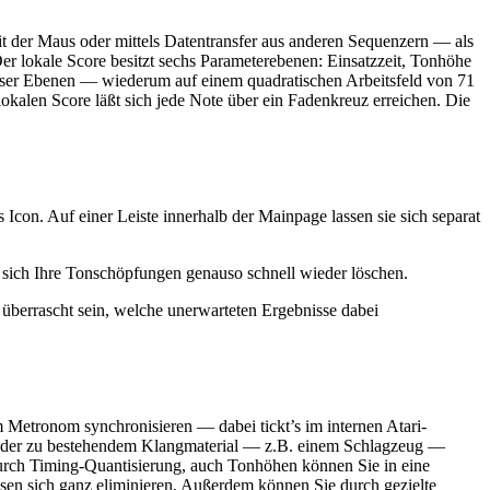
it der Maus oder mittels Datentransfer aus anderen Sequenzern — als
Der lokale Score besitzt sechs Parameterebenen: Einsatzzeit, Tonhöhe
ieser Ebenen — wiederum auf einem quadratischen Arbeitsfeld von 71
okalen Score läßt sich jede Note über ein Fadenkreuz erreichen. Die
s Icon. Auf einer Leiste innerhalb der Mainpage lassen sie sich separat
sich Ihre Tonschöpfungen genauso schnell wieder löschen.
überrascht sein, welche unerwarteten Ergebnisse dabei
em Metronom synchronisieren — dabei tickt’s im internen Atari-
n oder zu bestehendem Klangmaterial — z.B. einem Schlagzeug —
 durch Timing-Quantisierung, auch Tonhöhen können Sie in eine
ssen sich ganz eliminieren. Außerdem können Sie durch gezielte