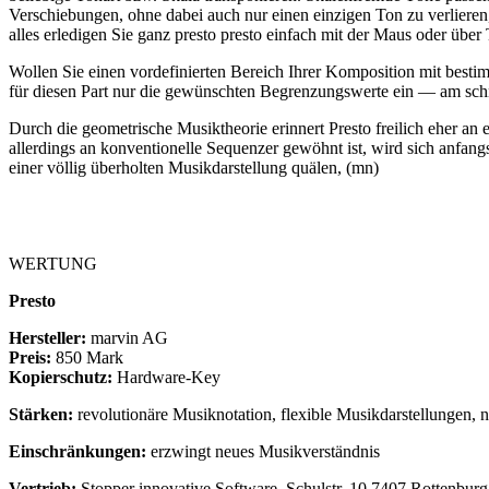
Verschiebungen, ohne dabei auch nur einen einzigen Ton zu verlieren
alles erledigen Sie ganz presto presto einfach mit der Maus oder über 
Wollen Sie einen vordefinierten Bereich Ihrer Komposition mit besti
für diesen Part nur die gewünschten Begrenzungswerte ein — am schn
Durch die geometrische Musiktheorie erinnert Presto freilich eher an
allerdings an konventionelle Sequenzer gewöhnt ist, wird sich anfa
einer völlig überholten Musikdarstellung quälen, (mn)
WERTUNG
Presto
Hersteller:
marvin AG
Preis:
850 Mark
Kopierschutz:
Hardware-Key
Stärken:
revolutionäre Musiknotation, flexible Musikdarstellungen, 
Einschränkungen:
erzwingt neues Musikverständnis
Vertrieb:
Stopper innovative Software, Schulstr. 10,7407 Rottenburg