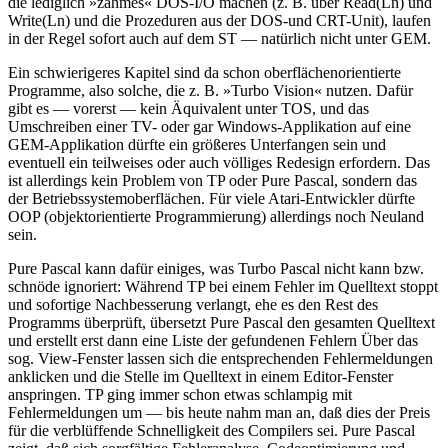
die lediglich »zahmes« DOS-I/O machen (z. B. über Read(Ln) und
Write(Ln) und die Prozeduren aus der DOS-und CRT-Unit), laufen
in der Regel sofort auch auf dem ST — natürlich nicht unter GEM.
Ein schwierigeres Kapitel sind da schon oberflächenorientierte
Programme, also solche, die z. B. »Turbo Vision« nutzen. Dafür
gibt es — vorerst — kein Äquivalent unter TOS, und das
Umschreiben einer TV- oder gar Windows-Applikation auf eine
GEM-Applikation dürfte ein größeres Unterfangen sein und
eventuell ein teilweises oder auch völliges Redesign erfordern. Das
ist allerdings kein Problem von TP oder Pure Pascal, sondern das
der Betriebssystemoberflächen. Für viele Atari-Entwickler dürfte
OOP (objektorientierte Programmierung) allerdings noch Neuland
sein.
Pure Pascal kann dafür einiges, was Turbo Pascal nicht kann bzw.
schnöde ignoriert: Während TP bei einem Fehler im Quelltext stoppt
und sofortige Nachbesserung verlangt, ehe es den Rest des
Programms überprüft, übersetzt Pure Pascal den gesamten Quelltext
und erstellt erst dann eine Liste der gefundenen Fehlern Über das
sog. View-Fenster lassen sich die entsprechenden Fehlermeldungen
anklicken und die Stelle im Quelltext in einem Editor-Fenster
anspringen. TP ging immer schon etwas schlampig mit
Fehlermeldungen um — bis heute nahm man an, daß dies der Preis
für die verblüffende Schnelligkeit des Compilers sei. Pure Pascal