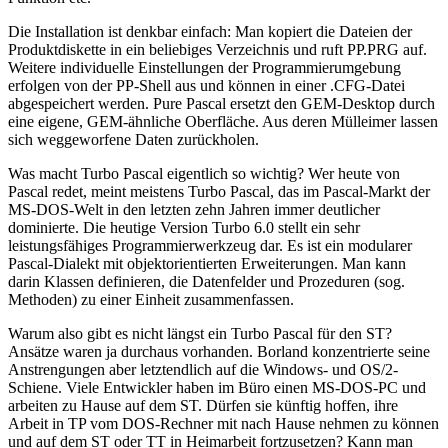
Die Installation ist denkbar einfach: Man kopiert die Dateien der
Produktdiskette in ein beliebiges Verzeichnis und ruft PP.PRG auf.
Weitere individuelle Einstellungen der Programmierumgebung
erfolgen von der PP-Shell aus und können in einer .CFG-Datei
abgespeichert werden. Pure Pascal ersetzt den GEM-Desktop durch
eine eigene, GEM-ähnliche Oberfläche. Aus deren Mülleimer lassen
sich weggeworfene Daten zurückholen.
Was macht Turbo Pascal eigentlich so wichtig? Wer heute von
Pascal redet, meint meistens Turbo Pascal, das im Pascal-Markt der
MS-DOS-Welt in den letzten zehn Jahren immer deutlicher
dominierte. Die heutige Version Turbo 6.0 stellt ein sehr
leistungsfähiges Programmierwerkzeug dar. Es ist ein modularer
Pascal-Dialekt mit objektorientierten Erweiterungen. Man kann
darin Klassen definieren, die Datenfelder und Prozeduren (sog.
Methoden) zu einer Einheit zusammenfassen.
Warum also gibt es nicht längst ein Turbo Pascal für den ST?
Ansätze waren ja durchaus vorhanden. Borland konzentrierte seine
Anstrengungen aber letztendlich auf die Windows- und OS/2-
Schiene. Viele Entwickler haben im Büro einen MS-DOS-PC und
arbeiten zu Hause auf dem ST. Dürfen sie künftig hoffen, ihre
Arbeit in TP vom DOS-Rechner mit nach Hause nehmen zu können
und auf dem ST oder TT in Heimarbeit fortzusetzen? Kann man