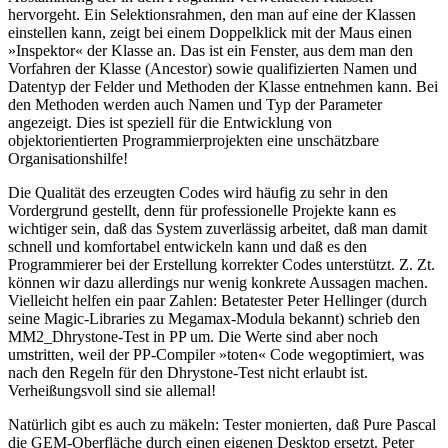
hervorgeht. Ein Selektionsrahmen, den man auf eine der Klassen
einstellen kann, zeigt bei einem Doppelklick mit der Maus einen
»Inspektor« der Klasse an. Das ist ein Fenster, aus dem man den
Vorfahren der Klasse (Ancestor) sowie qualifizierten Namen und
Datentyp der Felder und Methoden der Klasse entnehmen kann. Bei
den Methoden werden auch Namen und Typ der Parameter
angezeigt. Dies ist speziell für die Entwicklung von
objektorientierten Programmierprojekten eine unschätzbare
Organisationshilfe!
Die Qualität des erzeugten Codes wird häufig zu sehr in den
Vordergrund gestellt, denn für professionelle Projekte kann es
wichtiger sein, daß das System zuverlässig arbeitet, daß man damit
schnell und komfortabel entwickeln kann und daß es den
Programmierer bei der Erstellung korrekter Codes unterstützt. Z. Zt.
können wir dazu allerdings nur wenig konkrete Aussagen machen.
Vielleicht helfen ein paar Zahlen: Betatester Peter Hellinger (durch
seine Magic-Libraries zu Megamax-Modula bekannt) schrieb den
MM2_Dhrystone-Test in PP um. Die Werte sind aber noch
umstritten, weil der PP-Compiler »toten« Code wegoptimiert, was
nach den Regeln für den Dhrystone-Test nicht erlaubt ist.
Verheißungsvoll sind sie allemal!
Natürlich gibt es auch zu mäkeln: Tester monierten, daß Pure Pascal
die GEM-Oberfläche durch einen eigenen Desktop ersetzt. Peter