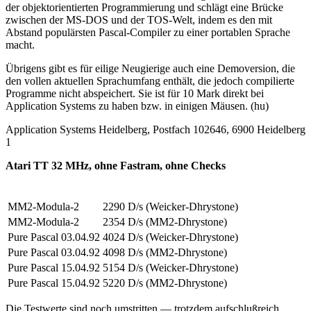
der objektorientierten Programmierung und schlägt eine Brücke
zwischen der MS-DOS und der TOS-Welt, indem es den mit
Abstand populärsten Pascal-Compiler zu einer portablen Sprache
macht.
Übrigens gibt es für eilige Neugierige auch eine Demoversion, die
den vollen aktuellen Sprachumfang enthält, die jedoch compilierte
Programme nicht abspeichert. Sie ist für 10 Mark direkt bei
Application Systems zu haben bzw. in einigen Mäusen. (hu)
Application Systems Heidelberg, Postfach 102646, 6900 Heidelberg
1
Atari TT 32 MHz, ohne Fastram, ohne Checks
MM2-Modula-2
2290 D/s (Weicker-Dhrystone)
MM2-Modula-2
2354 D/s (MM2-Dhrystone)
Pure Pascal 03.04.92
4024 D/s (Weicker-Dhrystone)
Pure Pascal 03.04.92
4098 D/s (MM2-Dhrystone)
Pure Pascal 15.04.92
5154 D/s (Weicker-Dhrystone)
Pure Pascal 15.04.92
5220 D/s (MM2-Dhrystone)
Die Testwerte sind noch umstritten — trotzdem aufschlußreich