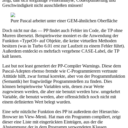
zeigt, daß sich sorgfältige Fehleranalyse, Codeoptimierung und
Geschwindigkeit nicht ausschließen müssen!
Pure Pascal arbeitet unter einer GEM-ähnlichen Oberfläche
Doch nicht nur das — PP findet auch Fehler im Code, die TP ohne
Murren übersetzt. Beispielsweise moniert es die Anwendung der
Funktion »TypeOf« auf Objekte, die keine virtuellen Methoden
besitzen (was in Turbo 6.01 erst zur Laufzeit zu einem Fehler führt).
Außerdem entdeckt es mehrfach vergebene CASE-Label, die TP
kalt lassen.
Last but not least generiert der PP-Compiler Warnings. Diese dem
Pascal-Adepten ebenso fremde wie C-Programmierern vertraute
Attitüde hilft, zwar formal korrekte, aber von der Programmfunktion
(Semantik) her fragwürdige Programmstellen zu finden. Dies
können beispielsweise Variablen sein, denen zwar Werte
zugewiesen werden, die aber nie benutzt werden bzw. umgekehrt
Variable, die benutzt werden, aber offensichtlich noch nicht mit
einem definierten Wert belegt wurden.
Eine sehr nützliche Funktion des PP ist außerdem der Hierarchie-
Browser im View-Menü. Hat man ein Programm compiliert, zeigt
dieser eine Liste mit eingerückten Einträgen, aus der die
Abstammung der in dem Programm verwendeten Klassen