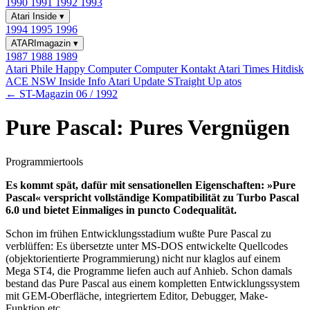
1990
1991
1992
1993
Atari Inside
▾
1994
1995
1996
ATARImagazin
▾
1987
1988
1989
Atari Phile
Happy Computer
Computer Kontakt
Atari Times
Hitdisk
ACE NSW Inside Info
Atari Update
STraight Up
atos
← ST-Magazin 06 / 1992
Pure Pascal: Pures Vergnügen
Programmiertools
Es kommt spät, dafür mit sensationellen Eigenschaften: »Pure
Pascal« verspricht vollständige Kompatibilität zu Turbo Pascal
6.0 und bietet Einmaliges in puncto Codequalität.
Schon im frühen Entwicklungsstadium wußte Pure Pascal zu
verblüffen: Es übersetzte unter MS-DOS entwickelte Quellcodes
(objektorientierte Programmierung) nicht nur klaglos auf einem
Mega ST4, die Programme liefen auch auf Anhieb. Schon damals
bestand das Pure Pascal aus einem kompletten Entwicklungssystem
mit GEM-Oberfläche, integriertem Editor, Debugger, Make-
Funktion etc.