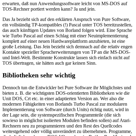
erwarten, daß nun Anwendungssoftware leicht von MS-DOS auf
TOS-Rechner portiert werden kann? Ja und jein.
Das Ja bezieht sich auf den erklärten Anspruch von Pure Software,
ein vollständig TP-kompatibles (!) Pascal unter TOS bereitzustellen,
das auch künftigen Updates von Borland folgen wird. Eine Sprache
wie Turbo Pascal auf einen Schlag mit einer Neuimplementierung
komplett auf einer neuen Hardwareplattform anzubieten, ist eine
große Leistung. Das Jein bezieht sich demnach auf die relativ engen
Kontakte spezieller Spracherweiterungen von TP an die MS-DOS-
und Intel-Welt. Bestimmte Konstrukte lassen sich einfach nicht auf
TOS übertragen, sie hätten auch gar keinen Sinn.
Bibliotheken sehr wichtig
Dennoch tun die Entwickler bei Pure Software ihr Möglichstes und
bieten z. B. die wichtigsten DOS-orientierten Bibliotheken wie die
Unit DOS, Crt etc. in einer adaptierten Version an. Wer also die
modernen Fähigkeiten von Borlands Turbo Pascal zur modularen
Implementierung von Software (durch Units) richtig nutzt, wird in
der Lage sein, die systemspezifischen Programmteile (die sich
sowieso in möglichst isolierten Modulen befinden sollen) auf Atari-
Rechnern neu zu programmieren und den Rest des Quellcodes
weitestgehend oder völlig unverändert zu übernehmen. Programme,