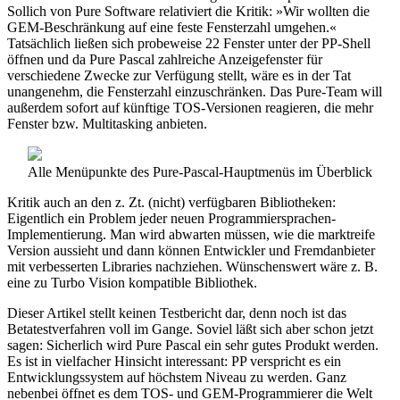
Sollich von Pure Software relativiert die Kritik: »Wir wollten die
GEM-Beschränkung auf eine feste Fensterzahl umgehen.«
Tatsächlich ließen sich probeweise 22 Fenster unter der PP-Shell
öffnen und da Pure Pascal zahlreiche Anzeigefenster für
verschiedene Zwecke zur Verfügung stellt, wäre es in der Tat
unangenehm, die Fensterzahl einzuschränken. Das Pure-Team will
außerdem sofort auf künftige TOS-Versionen reagieren, die mehr
Fenster bzw. Multitasking anbieten.
Alle Menüpunkte des Pure-Pascal-Hauptmenüs im Überblick
Kritik auch an den z. Zt. (nicht) verfügbaren Bibliotheken:
Eigentlich ein Problem jeder neuen Programmiersprachen-
Implementierung. Man wird abwarten müssen, wie die marktreife
Version aussieht und dann können Entwickler und Fremdanbieter
mit verbesserten Libraries nachziehen. Wünschenswert wäre z. B.
eine zu Turbo Vision kompatible Bibliothek.
Dieser Artikel stellt keinen Testbericht dar, denn noch ist das
Betatestverfahren voll im Gange. Soviel läßt sich aber schon jetzt
sagen: Sicherlich wird Pure Pascal ein sehr gutes Produkt werden.
Es ist in vielfacher Hinsicht interessant: PP verspricht es ein
Entwicklungssystem auf höchstem Niveau zu werden. Ganz
nebenbei öffnet es dem TOS- und GEM-Programmierer die Welt