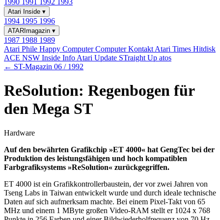
1990
1991
1992
1993
Atari Inside
▾
1994
1995
1996
ATARImagazin
▾
1987
1988
1989
Atari Phile
Happy Computer
Computer Kontakt
Atari Times
Hitdisk
ACE NSW Inside Info
Atari Update
STraight Up
atos
← ST-Magazin 06 / 1992
ReSolution: Regenbogen für
den Mega ST
Hardware
Auf den bewährten Grafikchip »ET 4000« hat GengTec bei der
Produktion des leistungsfähigen und hoch kompatiblen
Farbgrafiksystems »ReSolution« zurückgegriffen.
ET 4000 ist ein Grafikkontrollerbaustein, der vor zwei Jahren von
Tseng Labs in Taiwan entwickelt wurde und durch ideale technische
Daten auf sich aufmerksam machte. Bei einem Pixel-Takt von 65
MHz und einem 1 MByte großen Video-RAM stellt er 1024 x 768
Punkte in 256 Farben und einer Bildwiederholfrequenz von 70 Hz