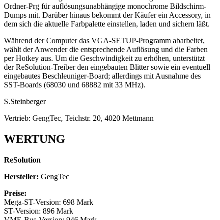
Ordner-Prg für auflösungsunabhängige monochrome Bildschirm-
Dumps mit. Darüber hinaus bekommt der Käufer ein Accessory, in
dem sich die aktuelle Farbpalette einstellen, laden und sichern läßt.
Während der Computer das VGA-SETUP-Programm abarbeitet,
wählt der Anwender die entsprechende Auflösung und die Farben
per Hotkey aus. Um die Geschwindigkeit zu erhöhen, unterstützt
der ReSolution-Treiber den eingebauten Blitter sowie ein eventuell
eingebautes Beschleuniger-Board; allerdings mit Ausnahme des
SST-Boards (68030 und 68882 mit 33 MHz).
S.Steinberger
Vertrieb: GengTec, Teichstr. 20, 4020 Mettmann
WERTUNG
ReSolution
Hersteller:
GengTec
Preise:
Mega-ST-Version: 698 Mark
ST-Version: 896 Mark
VME-Bus-Version: 946 Mark