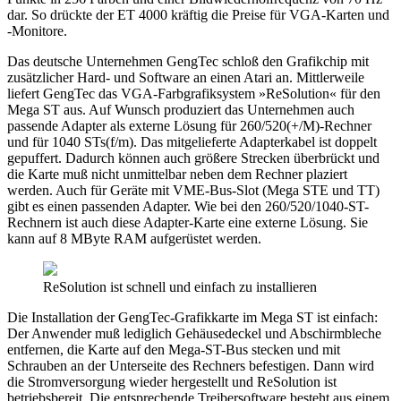
dar. So drückte der ET 4000 kräftig die Preise für VGA-Karten und
-Monitore.
Das deutsche Unternehmen GengTec schloß den Grafikchip mit
zusätzlicher Hard- und Software an einen Atari an. Mittlerweile
liefert GengTec das VGA-Farbgrafiksystem »ReSolution« für den
Mega ST aus. Auf Wunsch produziert das Unternehmen auch
passende Adapter als externe Lösung für 260/520(+/M)-Rechner
und für 1040 STs(f/m). Das mitgelieferte Adapterkabel ist doppelt
gepuffert. Dadurch können auch größere Strecken überbrückt und
die Karte muß nicht unmittelbar neben dem Rechner plaziert
werden. Auch für Geräte mit VME-Bus-Slot (Mega STE und TT)
gibt es einen passenden Adapter. Wie bei den 260/520/1040-ST-
Rechnern ist auch diese Adapter-Karte eine externe Lösung. Sie
kann auf 8 MByte RAM aufgerüstet werden.
ReSolution ist schnell und einfach zu installieren
Die Installation der GengTec-Grafikkarte im Mega ST ist einfach:
Der Anwender muß lediglich Gehäusedeckel und Abschirmbleche
entfernen, die Karte auf den Mega-ST-Bus stecken und mit
Schrauben an der Unterseite des Rechners befestigen. Dann wird
die Stromversorgung wieder hergestellt und ReSolution ist
betriebsbereit. Die entsprechende Treibersoftware besteht aus einem