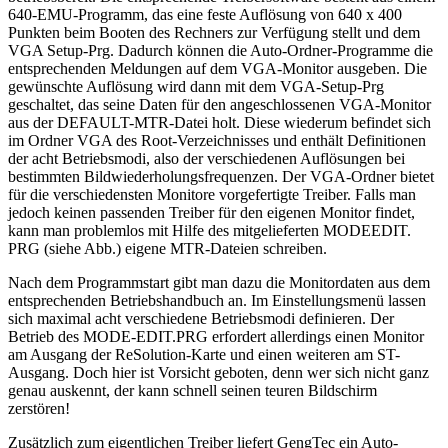
640-EMU-Programm, das eine feste Auflösung von 640 x 400
Punkten beim Booten des Rechners zur Verfügung stellt und dem
VGA Setup-Prg. Dadurch können die Auto-Ordner-Programme die
entsprechenden Meldungen auf dem VGA-Monitor ausgeben. Die
gewünschte Auflösung wird dann mit dem VGA-Setup-Prg
geschaltet, das seine Daten für den angeschlossenen VGA-Monitor
aus der DEFAULT-MTR-Datei holt. Diese wiederum befindet sich
im Ordner VGA des Root-Verzeichnisses und enthält Definitionen
der acht Betriebsmodi, also der verschiedenen Auflösungen bei
bestimmten Bildwiederholungsfrequenzen. Der VGA-Ordner bietet
für die verschiedensten Monitore vorgefertigte Treiber. Falls man
jedoch keinen passenden Treiber für den eigenen Monitor findet,
kann man problemlos mit Hilfe des mitgelieferten MODEEDIT.
PRG (siehe Abb.) eigene MTR-Dateien schreiben.
Nach dem Programmstart gibt man dazu die Monitordaten aus dem
entsprechenden Betriebshandbuch an. Im Einstellungsmenü lassen
sich maximal acht verschiedene Betriebsmodi definieren. Der
Betrieb des MODE-EDIT.PRG erfordert allerdings einen Monitor
am Ausgang der ReSolution-Karte und einen weiteren am ST-
Ausgang. Doch hier ist Vorsicht geboten, denn wer sich nicht ganz
genau auskennt, der kann schnell seinen teuren Bildschirm
zerstören!
Zusätzlich zum eigentlichen Treiber liefert GengTec ein Auto-