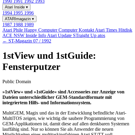
1990
1991
1992
1993
Atari Inside
▾
1994
1995
1996
ATARImagazin
▾
1987
1988
1989
Atari Phile
Happy Computer
Computer Kontakt
Atari Times
Hitdisk
ACE NSW Inside Info
Atari Update
STraight Up
atos
← ST-Magazin 07 / 1992
1stView und 1stGuide:
Fensterputzer
Public Domain
»1stView« und »1stGuide« sind Accessories zur Anzeige von
Dateien unterschiedlicher GEM-Standardformate mit
integriertem Hilfs- und Informationssystem.
MultiGEM, Magix und das in der Entwicklung befindliche Atari-
MultiTOS zeigen, wie wichtig die saubere Programmierung von
GEM-Applikationen ist, damit diese auf allen denkbaren Systemen
lauffähig sind. Nur so können Sie als Anwender die neuen
Möglichkeiten eines multitaskingfahigen Atari ST/TT voll